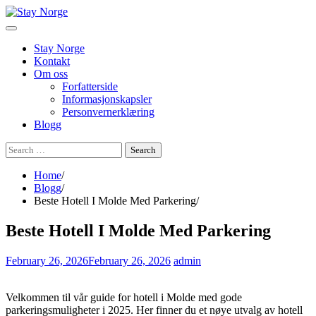
Skip
to
content
Stay Norge
Kontakt
Om oss
Forfatterside
Informasjonskapsler
Personvernerklæring
Blogg
Search
for:
Home
Blogg
Beste Hotell I Molde Med Parkering
Beste Hotell I Molde Med Parkering
February 26, 2026
February 26, 2026
admin
Velkommen til vår guide for hotell i Molde med gode
parkeringsmuligheter i 2025. Her finner du et nøye utvalg av hotell