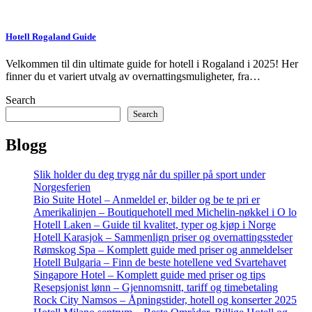
Hotell Rogaland Guide
Velkommen til din ultimate guide for hotell i Rogaland i 2025! Her
finner du et variert utvalg av overnattingsmuligheter, fra…
Search
Search
Blogg
Slik holder du deg trygg når du spiller på sport under
Norgesferien
Bio Suite Hotel – Anmeldel er, bilder og be te pri er
Amerikalinjen – Boutiquehotell med Michelin-nøkkel i O lo
Hotell Laken – Guide til kvalitet, typer og kjøp i Norge
Hotell Karasjok – Sammenlign priser og overnattingssteder
Rømskog Spa – Komplett guide med priser og anmeldelser
Hotell Bulgaria – Finn de beste hotellene ved Svartehavet
Singapore Hotel – Komplett guide med priser og tips
Resepsjonist lønn – Gjennomsnitt, tariff og timebetaling
Rock City Namsos – Åpningstider, hotell og konserter 2025