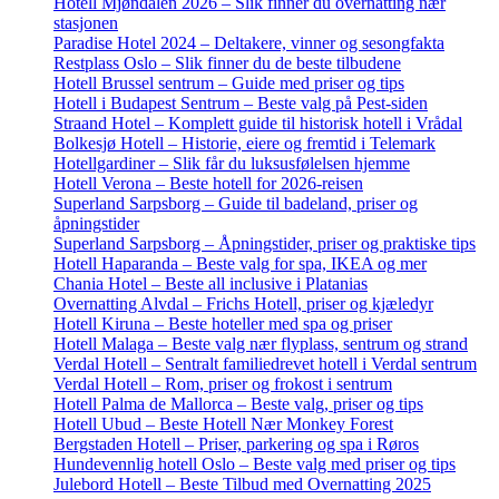
Hotell Mjøndalen 2026 – Slik finner du overnatting nær
stasjonen
Paradise Hotel 2024 – Deltakere, vinner og sesongfakta
Restplass Oslo – Slik finner du de beste tilbudene
Hotell Brussel sentrum – Guide med priser og tips
Hotell i Budapest Sentrum – Beste valg på Pest-siden
Straand Hotel – Komplett guide til historisk hotell i Vrådal
Bolkesjø Hotell – Historie, eiere og fremtid i Telemark
Hotellgardiner – Slik får du luksusfølelsen hjemme
Hotell Verona – Beste hotell for 2026-reisen
Superland Sarpsborg – Guide til badeland, priser og
åpningstider
Superland Sarpsborg – Åpningstider, priser og praktiske tips
Hotell Haparanda – Beste valg for spa, IKEA og mer
Chania Hotel – Beste all inclusive i Platanias
Overnatting Alvdal – Frichs Hotell, priser og kjæledyr
Hotell Kiruna – Beste hoteller med spa og priser
Hotell Malaga – Beste valg nær flyplass, sentrum og strand
Verdal Hotell – Sentralt familiedrevet hotell i Verdal sentrum
Verdal Hotell – Rom, priser og frokost i sentrum
Hotell Palma de Mallorca – Beste valg, priser og tips
Hotell Ubud – Beste Hotell Nær Monkey Forest
Bergstaden Hotell – Priser, parkering og spa i Røros
Hundevennlig hotell Oslo – Beste valg med priser og tips
Julebord Hotell – Beste Tilbud med Overnatting 2025