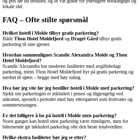
og pris før du bestiller, og se vår guide for ytterligere bookingtips og
lokale råd.
FAQ – Ofte stilte spørsmål
Hvilket hotell i Molde tilbyr gratis parkering?
Både
Thon Hotel Moldefjord
og
Draget Gård
tilbyr gratis
parkering til sine gjester.
Hvordan sammenlignes Scandic Alexandra Molde og Thon
Hotel Moldefjord?
Scandic Alexandra har moderne fasiliteter med avgiftsbelagt
parkering, mens Thon Hotel Moldefjord byr på gratis parkering og
nærhet til sjøen – begge med høy rating.
Hva bør jeg vite før jeg bestiller hotell i Molde med parkering?
Sjekk om parkeringen er inkludert i prisen og tilgjengelig ved
ankomst, spesielt i perioder med høy etterspørsel som festivaler og
sommersesongen.
Er det billigere å bo på hotell i Molde uten parkering?
Noen ganger kan hotell uten parkering være rimeligere, men for
bilreisende gir inkludert parkering ofte den beste totalverdien.
Hvilke ekstra fasiliteter bør jeg se etter?