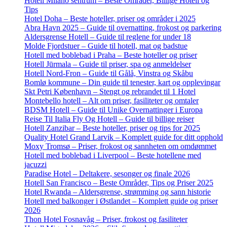
Hotell Milano sentrum – Beste Områder, Billige Hotell og
Tips
Hotel Doha – Beste hoteller, priser og områder i 2025
Abra Havn 2025 – Guide til overnatting, frokost og parkering
Aldersgrense Hotell – Guide til reglene for under 18
Molde Fjordstuer – Guide til hotell, mat og badstue
Hotell med boblebad i Praha – Beste hoteller og priser
Hotell Jūrmala – Guide til priser, spa og anmeldelser
Hotell Nord-Fron – Guide til Gålå, Vinstra og Skåbu
Bomlø kommune – Din guide til tenester, kart og opplevingar
Skt Petri København – Stengt og rebrandet til 1 Hotel
Montebello hotell – Alt om priser, fasiliteter og omtaler
BDSM Hotell – Guide til Unike Overnattinger i Europa
Reise Til Italia Fly Og Hotell – Guide til billige reiser
Hotell Zanzibar – Beste hoteller, priser og tips for 2025
Quality Hotel Grand Larvik – Komplett guide for ditt opphold
Moxy Tromsø – Priser, frokost og sannheten om omdømmet
Hotell med boblebad i Liverpool – Beste hotellene med
jacuzzi
Paradise Hotel – Deltakere, sesonger og finale 2026
Hotell San Francisco – Beste Områder, Tips og Priser 2025
Hotel Rwanda – Aldersgrense, strømming og sann historie
Hotell med balkonger i Østlandet – Komplett guide og priser
2026
Thon Hotel Fosnavåg – Priser, frokost og fasiliteter