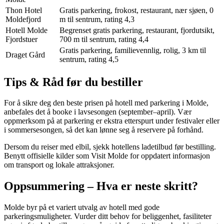
Thon Hotel
Gratis parkering, frokost, restaurant, nær sjøen, 0
Moldefjord
m til sentrum, rating 4,3
Hotell Molde
Begrenset gratis parkering, restaurant, fjordutsikt,
Fjordstuer
700 m til sentrum, rating 4,4
Gratis parkering, familievennlig, rolig, 3 km til
Draget Gård
sentrum, rating 4,5
Tips & Råd før du bestiller
For å sikre deg den beste prisen på hotell med parkering i Molde,
anbefales det å booke i lavsesongen (september–april). Vær
oppmerksom på at parkering er ekstra etterspurt under festivaler eller
i sommersesongen, så det kan lønne seg å reservere på forhånd.
Dersom du reiser med elbil, sjekk hotellens ladetilbud før bestilling.
Benytt offisielle kilder som Visit Molde for oppdatert informasjon
om transport og lokale attraksjoner.
Oppsummering – Hva er neste skritt?
Molde byr på et variert utvalg av hotell med gode
parkeringsmuligheter. Vurder ditt behov for beliggenhet, fasiliteter