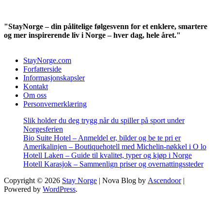
"StayNorge – din pålitelige følgesvenn for et enklere, smartere
og mer inspirerende liv i Norge – hver dag, hele året."
StayNorge.com
Forfatterside
Informasjonskapsler
Kontakt
Om oss
Personvernerklæring
Slik holder du deg trygg når du spiller på sport under
Norgesferien
Bio Suite Hotel – Anmeldel er, bilder og be te pri er
Amerikalinjen – Boutiquehotell med Michelin-nøkkel i O lo
Hotell Laken – Guide til kvalitet, typer og kjøp i Norge
Hotell Karasjok – Sammenlign priser og overnattingssteder
Copyright © 2026
Stay Norge
| Nova Blog by
Ascendoor
|
Powered by
WordPress
.