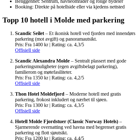
Beliggenhet: Sentrum, havneområder og rolige bydeler
Booking: Direkte på hotellside eller via kjedens nettsted
Topp 10 hotell i Molde med parkering
Scandic Seilet
– Et ikonisk hotell ved fjorden med innendørs
parkering (mot avgift) og panoramautsikt.
Pris: Fra 1400 kr | Rating: ca. 4,3/5
Offisiell side
Scandic Alexandra Molde
– Sentralt plassert med gode
parkeringsmuligheter (egen avgiftsbelagt parkering),
familierom og møtefasiliteter.
Pris: Fra 1350 kr | Rating: ca. 4,2/5
Offisiell side
Thon Hotel Moldefjord
– Moderne hotell med gratis
parkering, frokost inkludert og nærhet til sjøen.
Pris: Fra 1300 kr | Rating: ca. 4,3/5
Offisiell side
Hotell Molde Fjordstuer (Classic Norway Hotels)
–
Sjarmerende overnatting ved havna med begrenset gratis
parkering og flott sjøutsikt.
Pris: Fra 1200 kr | Rating: ca. 4,4/5