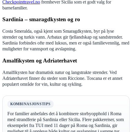
Checkpointtravel.no
fremhever Sicilia som et godt valg for
barnefamilier.
Sardinia – smaragdkysten og ro
Costa Smeralda, også kjent som Smaragdkysten, byr på lyse
strender og turkis vann. Arbatax gir fjellandskap og sandstrender.
Sardinia forbindes ofte med luksus, men er også familievennlig, med
muligheter for vannsport og avslapning.
Amalfikysten og Adriaterhavet
Amalfikysten har dramatisk natur og langstrakte strender. Ved
Adriaterhavet finner du steder som Riccione. Toscana er et annet
populært område for vin, kultur og sykling.
KOMBINASJONSTIPS
For familier anbefales det å kombinere storbyopphold i Roma
med strandferie på Sardinia eller Sicilia. Flere pakkereiser, som
eksempelet fra TUI med 11 dager på Roma og Sardinia, gir
mulighet til å oppleve både kultur og avslapning i samme tur.