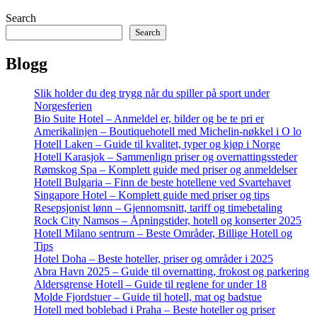
Search
Search
Blogg
Slik holder du deg trygg når du spiller på sport under
Norgesferien
Bio Suite Hotel – Anmeldel er, bilder og be te pri er
Amerikalinjen – Boutiquehotell med Michelin-nøkkel i O lo
Hotell Laken – Guide til kvalitet, typer og kjøp i Norge
Hotell Karasjok – Sammenlign priser og overnattingssteder
Rømskog Spa – Komplett guide med priser og anmeldelser
Hotell Bulgaria – Finn de beste hotellene ved Svartehavet
Singapore Hotel – Komplett guide med priser og tips
Resepsjonist lønn – Gjennomsnitt, tariff og timebetaling
Rock City Namsos – Åpningstider, hotell og konserter 2025
Hotell Milano sentrum – Beste Områder, Billige Hotell og
Tips
Hotel Doha – Beste hoteller, priser og områder i 2025
Abra Havn 2025 – Guide til overnatting, frokost og parkering
Aldersgrense Hotell – Guide til reglene for under 18
Molde Fjordstuer – Guide til hotell, mat og badstue
Hotell med boblebad i Praha – Beste hoteller og priser