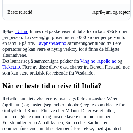
Beste reisetid
April–juni og septem
Ifølge
TUI.no
finnes det pakkereiser til Italia fra cirka 2 996 kroner
per person. Lavsesong gir priser under 5 000 kroner per person for
en familie på fire.
Lavprisreiser.no
sammenligner tilbud fra flere
operatører og kan være et nyttig verktøy for å finne de billigste
alternativene.
Det lønner seg å sammenligne pakker fra
Ving.no
,
Apollo.no
og
Ticket.no
. Flere av disse tilbyr også charter fra Bergen Flesland, noe
som kan være praktisk for reisende fra Vestlandet.
Når er beste tid å reise til Italia?
Reisetidspunktet avhenger av hva slags ferie du ønsker. Våren
(april–juni) og høsten (september–oktober) regnes som ideelle for
storbyferier i Roma, Firenze eller Milano. Da er været mildt,
turistmengdene mindre og prisene lavere enn midtsommer.
For strandferier på Amalfikysten, Sicilia eller Sardinia er
sommermånedene juni til september å foretrekke, med garantert