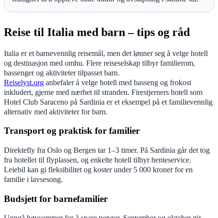
Reise til Italia med barn – tips og råd
Italia er et barnevennlig reisemål, men det lønner seg å velge hotell
og destinasjon med omhu. Flere reiseselskap tilbyr familierom,
bassenger og aktiviteter tilpasset barn.
Reiselyst.org
anbefaler å velge hotell med basseng og frokost
inkludert, gjerne med nærhet til stranden. Firestjerners hotell som
Hotel Club Saraceno på Sardinia er et eksempel på et familievennlig
alternativ med aktiviteter for barn.
Transport og praktisk for familier
Direktefly fra Oslo og Bergen tar 1–3 timer. På Sardinia går det tog
fra hotellet til flyplassen, og enkelte hotell tilbyr henteservice.
Leiebil kan gi fleksibilitet og koster under 5 000 kroner for en
familie i lavsesong.
Budsjett for barnefamilier
Unngå høysommer for å spare penger. September og oktober gir