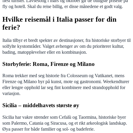
flest turister. Lavsesong i mars og oktober gir de billigste prisene på
fly og hotell. Skal du reise billig, er disse månedene et godt valg.
Hvilke reisemål i Italia passer for din
ferie?
Italia tilbyr et bredt spekter av destinasjoner, fra historiske storbyer til
solfylte kystområder. Valget avhenger av om du prioriterer kultur,
bading, matopplevelser eller en kombinasjon.
Storbyferie: Roma, Firenze og Milano
Roma trekker med seg historie fra Colosseum og Vatikanet, mens
Firenze og Milano byr på kunst, mote og gastronomi. Weekendturer
eller lengre opphold lar seg fint kombinere med strandopphold for
variasjon.
Sicilia – middelhavets største øy
Sicilia har vakre strender som Cefalù og Taormina, historiske byer
som Palermo, Catania og Siracusa, og et rikt arkeologisk landskap.
Øya passer for både familier og sol- og badeferie.