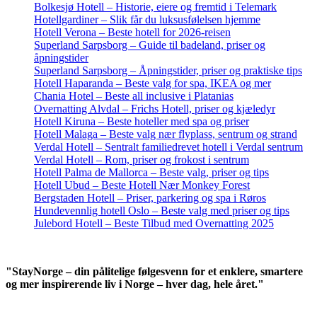
Bolkesjø Hotell – Historie, eiere og fremtid i Telemark
Hotellgardiner – Slik får du luksusfølelsen hjemme
Hotell Verona – Beste hotell for 2026-reisen
Superland Sarpsborg – Guide til badeland, priser og
åpningstider
Superland Sarpsborg – Åpningstider, priser og praktiske tips
Hotell Haparanda – Beste valg for spa, IKEA og mer
Chania Hotel – Beste all inclusive i Platanias
Overnatting Alvdal – Frichs Hotell, priser og kjæledyr
Hotell Kiruna – Beste hoteller med spa og priser
Hotell Malaga – Beste valg nær flyplass, sentrum og strand
Verdal Hotell – Sentralt familiedrevet hotell i Verdal sentrum
Verdal Hotell – Rom, priser og frokost i sentrum
Hotell Palma de Mallorca – Beste valg, priser og tips
Hotell Ubud – Beste Hotell Nær Monkey Forest
Bergstaden Hotell – Priser, parkering og spa i Røros
Hundevennlig hotell Oslo – Beste valg med priser og tips
Julebord Hotell – Beste Tilbud med Overnatting 2025
"StayNorge – din pålitelige følgesvenn for et enklere, smartere
og mer inspirerende liv i Norge – hver dag, hele året."