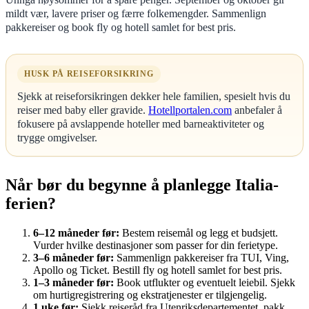
mildt vær, lavere priser og færre folkemengder. Sammenlign
pakkereiser og book fly og hotell samlet for best pris.
HUSK PÅ REISEFORSIKRING
Sjekk at reiseforsikringen dekker hele familien, spesielt hvis du
reiser med baby eller gravide.
Hotellportalen.com
anbefaler å
fokusere på avslappende hoteller med barneaktiviteter og
trygge omgivelser.
Når bør du begynne å planlegge Italia-
ferien?
6–12 måneder før:
Bestem reisemål og legg et budsjett.
Vurder hvilke destinasjoner som passer for din ferietype.
3–6 måneder før:
Sammenlign pakkereiser fra TUI, Ving,
Apollo og Ticket. Bestill fly og hotell samlet for best pris.
1–3 måneder før:
Book utflukter og eventuelt leiebil. Sjekk
om hurtigregistrering og ekstratjenester er tilgjengelig.
1 uke før:
Sjekk reiseråd fra Utenriksdepartementet, pakk