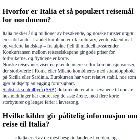
Hvorfor er Italia et så populært reisemål
for nordmenn?
Italia trekker årlig millioner av besøkende, og norske turister utgjør
en stabil andel. Landet kombinerer rik kulturarv, verdenskjent mat
og varierte landskap – fra alpine fjell til middelhavsstrender.
Konkurransen mellom reiseselskapene gir gode priser for
forbrukerne, og flytidene er korte.
Norske reisevaner viser en økende interesse for kombinasjonsreiser,
der storbyferie i Roma eller Milano kombineres med strandopphold
på Sicilia eller Sardinia. Eurokursen har vært relativt stabil, noe som
gjør budsjettplanlegging forutsigbart.
Statistisk sentralbyrå (SSB)
dokumenterer at reisevanene til norske
husholdninger har endret seg de siste årene, med flere korte
storbyturer og lengre ferier i lavsesong.
Hvilke kilder gir pålitelig informasjon om
reise til Italia?
«Italia er et av de mest besøkte landene i verden, og