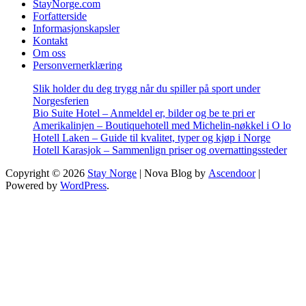
StayNorge.com
Forfatterside
Informasjonskapsler
Kontakt
Om oss
Personvernerklæring
Slik holder du deg trygg når du spiller på sport under
Norgesferien
Bio Suite Hotel – Anmeldel er, bilder og be te pri er
Amerikalinjen – Boutiquehotell med Michelin-nøkkel i O lo
Hotell Laken – Guide til kvalitet, typer og kjøp i Norge
Hotell Karasjok – Sammenlign priser og overnattingssteder
Copyright © 2026
Stay Norge
| Nova Blog by
Ascendoor
|
Powered by
WordPress
.