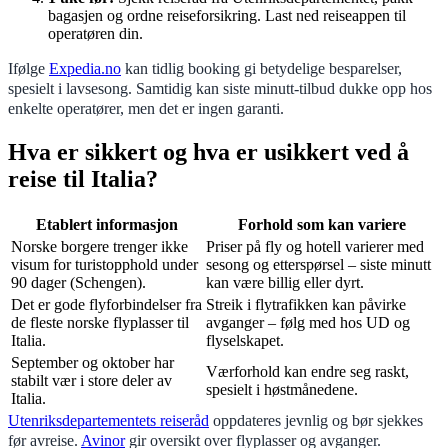
bagasjen og ordne reiseforsikring. Last ned reiseappen til
operatøren din.
Ifølge
Expedia.no
kan tidlig booking gi betydelige besparelser,
spesielt i lavsesong. Samtidig kan siste minutt-tilbud dukke opp hos
enkelte operatører, men det er ingen garanti.
Hva er sikkert og hva er usikkert ved å
reise til Italia?
Etablert informasjon
Forhold som kan variere
Norske borgere trenger ikke
Priser på fly og hotell varierer med
visum for turistopphold under
sesong og etterspørsel – siste minutt
90 dager (Schengen).
kan være billig eller dyrt.
Det er gode flyforbindelser fra
Streik i flytrafikken kan påvirke
de fleste norske flyplasser til
avganger – følg med hos UD og
Italia.
flyselskapet.
September og oktober har
Værforhold kan endre seg raskt,
stabilt vær i store deler av
spesielt i høstmånedene.
Italia.
Utenriksdepartementets reiseråd
oppdateres jevnlig og bør sjekkes
før avreise.
Avinor
gir oversikt over flyplasser og avganger.