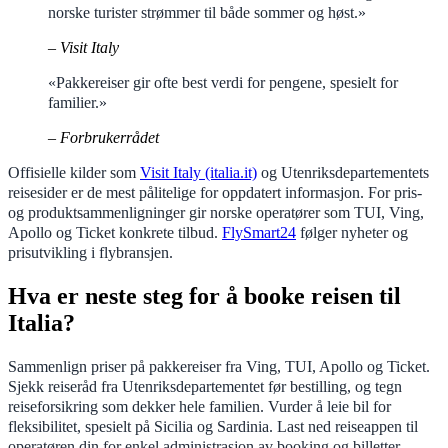
norske turister strømmer til både sommer og høst.»
– Visit Italy
«Pakkereiser gir ofte best verdi for pengene, spesielt for
familier.»
– Forbrukerrådet
Offisielle kilder som
Visit Italy (italia.it)
og Utenriksdepartementets
reisesider er de mest pålitelige for oppdatert informasjon. For pris-
og produktsammenligninger gir norske operatører som TUI, Ving,
Apollo og Ticket konkrete tilbud.
FlySmart24
følger nyheter og
prisutvikling i flybransjen.
Hva er neste steg for å booke reisen til
Italia?
Sammenlign priser på pakkereiser fra Ving, TUI, Apollo og Ticket.
Sjekk reiseråd fra Utenriksdepartementet før bestilling, og tegn
reiseforsikring som dekker hele familien. Vurder å leie bil for
fleksibilitet, spesielt på Sicilia og Sardinia. Last ned reiseappen til
operatøren din for enkel administrasjon av booking og billetter