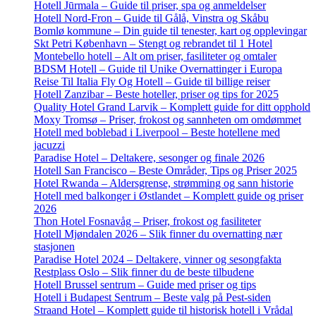
Hotell Jūrmala – Guide til priser, spa og anmeldelser
Hotell Nord-Fron – Guide til Gålå, Vinstra og Skåbu
Bomlø kommune – Din guide til tenester, kart og opplevingar
Skt Petri København – Stengt og rebrandet til 1 Hotel
Montebello hotell – Alt om priser, fasiliteter og omtaler
BDSM Hotell – Guide til Unike Overnattinger i Europa
Reise Til Italia Fly Og Hotell – Guide til billige reiser
Hotell Zanzibar – Beste hoteller, priser og tips for 2025
Quality Hotel Grand Larvik – Komplett guide for ditt opphold
Moxy Tromsø – Priser, frokost og sannheten om omdømmet
Hotell med boblebad i Liverpool – Beste hotellene med
jacuzzi
Paradise Hotel – Deltakere, sesonger og finale 2026
Hotell San Francisco – Beste Områder, Tips og Priser 2025
Hotel Rwanda – Aldersgrense, strømming og sann historie
Hotell med balkonger i Østlandet – Komplett guide og priser
2026
Thon Hotel Fosnavåg – Priser, frokost og fasiliteter
Hotell Mjøndalen 2026 – Slik finner du overnatting nær
stasjonen
Paradise Hotel 2024 – Deltakere, vinner og sesongfakta
Restplass Oslo – Slik finner du de beste tilbudene
Hotell Brussel sentrum – Guide med priser og tips
Hotell i Budapest Sentrum – Beste valg på Pest-siden
Straand Hotel – Komplett guide til historisk hotell i Vrådal