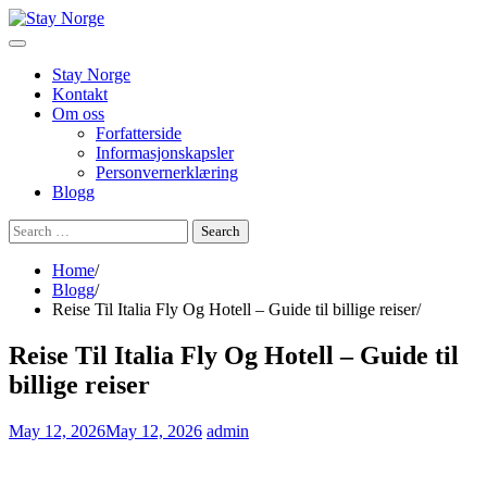
Skip
to
content
Stay Norge
Kontakt
Om oss
Forfatterside
Informasjonskapsler
Personvernerklæring
Blogg
Search
for:
Home
Blogg
Reise Til Italia Fly Og Hotell – Guide til billige reiser
Reise Til Italia Fly Og Hotell – Guide til
billige reiser
May 12, 2026
May 12, 2026
admin