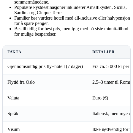
sommermånedene.
Populære kystdestinasjoner inkluderer Amalfikysten, Sicilia,
Sardinia og Cinque Terre.
Familier bør vurdere hotell med all-inclusive eller halvpensjon
for å spare penger.
Bestill tidlig for best pris, men følg med på siste minutt-tilbud
for mulige besparelser.
FAKTA
DETALJER
Gjennomsnittlig pris fly+hotell (7 dager)
Fra ca. 5 000 kr per 
Flytid fra Oslo
2,5–3 timer til Roma
Valuta
Euro (€)
Språk
Italiensk, men mye en
Visum
Ikke nødvendig for n