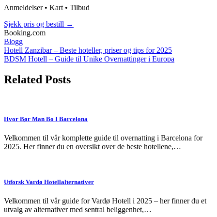
Anmeldelser • Kart • Tilbud
Sjekk pris og bestill
→
Booking.com
Blogg
Post
Hotell Zanzibar – Beste hoteller, priser og tips for 2025
BDSM Hotell – Guide til Unike Overnattinger i Europa
navigation
Related Posts
Hvor Bør Man Bo I Barcelona
Velkommen til vår komplette guide til overnatting i Barcelona for
2025. Her finner du en oversikt over de beste hotellene,…
Utforsk Vardø Hotellalternativer
Velkommen til vår guide for Vardø Hotell i 2025 – her finner du et
utvalg av alternativer med sentral beliggenhet,…