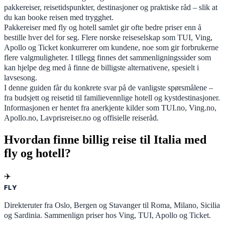
pakkereiser, reisetidspunkter, destinasjoner og praktiske råd – slik at
du kan booke reisen med trygghet.
Pakkereiser med fly og hotell samlet gir ofte bedre priser enn å
bestille hver del for seg. Flere norske reiseselskap som TUI, Ving,
Apollo og Ticket konkurrerer om kundene, noe som gir forbrukerne
flere valgmuligheter. I tillegg finnes det sammenligningssider som
kan hjelpe deg med å finne de billigste alternativene, spesielt i
lavsesong.
I denne guiden får du konkrete svar på de vanligste spørsmålene –
fra budsjett og reisetid til familievennlige hotell og kystdestinasjoner.
Informasjonen er hentet fra anerkjente kilder som TUI.no, Ving.no,
Apollo.no, Lavprisreiser.no og offisielle reiseråd.
Hvordan finne billig reise til Italia med
fly og hotell?
✈️
FLY
Direkteruter fra Oslo, Bergen og Stavanger til Roma, Milano, Sicilia
og Sardinia. Sammenlign priser hos Ving, TUI, Apollo og Ticket.