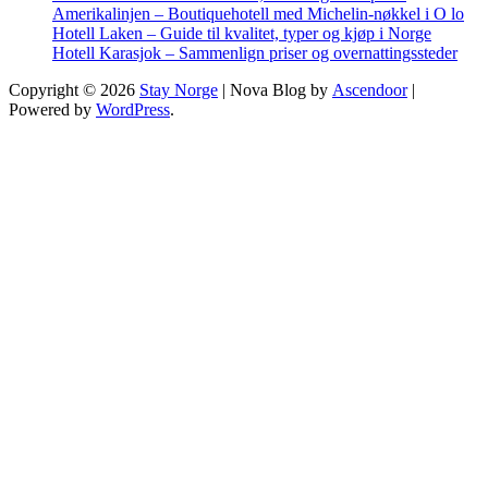
Amerikalinjen – Boutiquehotell med Michelin-nøkkel i O lo
Hotell Laken – Guide til kvalitet, typer og kjøp i Norge
Hotell Karasjok – Sammenlign priser og overnattingssteder
Copyright © 2026
Stay Norge
| Nova Blog by
Ascendoor
|
Powered by
WordPress
.