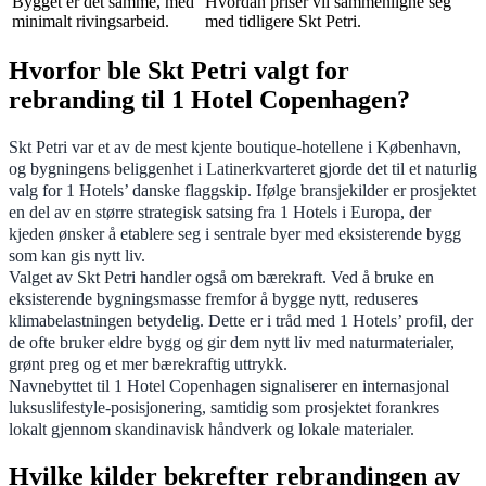
Bygget er det samme, med
Hvordan priser vil sammenligne seg
minimalt rivingsarbeid.
med tidligere Skt Petri.
Hvorfor ble Skt Petri valgt for
rebranding til 1 Hotel Copenhagen?
Skt Petri var et av de mest kjente boutique-hotellene i København,
og bygningens beliggenhet i Latinerkvarteret gjorde det til et naturlig
valg for 1 Hotels’ danske flaggskip. Ifølge bransjekilder er prosjektet
en del av en større strategisk satsing fra 1 Hotels i Europa, der
kjeden ønsker å etablere seg i sentrale byer med eksisterende bygg
som kan gis nytt liv.
Valget av Skt Petri handler også om bærekraft. Ved å bruke en
eksisterende bygningsmasse fremfor å bygge nytt, reduseres
klimabelastningen betydelig. Dette er i tråd med 1 Hotels’ profil, der
de ofte bruker eldre bygg og gir dem nytt liv med naturmaterialer,
grønt preg og et mer bærekraftig uttrykk.
Navnebyttet til 1 Hotel Copenhagen signaliserer en internasjonal
luksuslifestyle-posisjonering, samtidig som prosjektet forankres
lokalt gjennom skandinavisk håndverk og lokale materialer.
Hvilke kilder bekrefter rebrandingen av