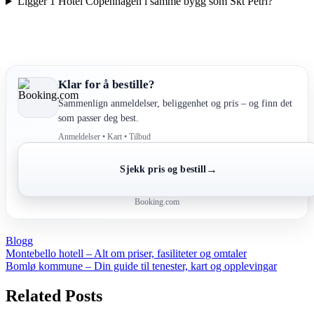
Ligger 1 Hotel Copenhagen i samme bygg som Skt Petri?
Klar for å bestille?
Sammenlign anmeldelser, beliggenhet og pris – og finn det
som passer deg best.
Anmeldelser • Kart • Tilbud
→
Sjekk pris og bestill
Booking.com
Blogg
Post
Montebello hotell – Alt om priser, fasiliteter og omtaler
Bomlø kommune – Din guide til tenester, kart og opplevingar
navigation
Related Posts