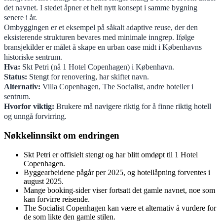
det navnet. I stedet åpner et helt nytt konsept i samme bygning
senere i år.
Ombyggingen er et eksempel på såkalt adaptive reuse, der den
eksisterende strukturen bevares med minimale inngrep. Ifølge
bransjekilder er målet å skape en urban oase midt i Københavns
historiske sentrum.
Hva:
Skt Petri (nå 1 Hotel Copenhagen) i København.
Status:
Stengt for renovering, har skiftet navn.
Alternativ:
Villa Copenhagen, The Socialist, andre hoteller i
sentrum.
Hvorfor viktig:
Brukere må navigere riktig for å finne riktig hotell
og unngå forvirring.
Nøkkelinnsikt om endringen
Skt Petri er offisielt stengt og har blitt omdøpt til 1 Hotel
Copenhagen.
Byggearbeidene pågår per 2025, og hotellåpning forventes i
august 2025.
Mange booking-sider viser fortsatt det gamle navnet, noe som
kan forvirre reisende.
The Socialist Copenhagen kan være et alternativ å vurdere for
de som likte den gamle stilen.