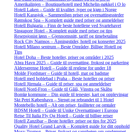
Amerikalinjen – Boutiquehotell med Michelin-nøkkel i O lo
Hotell Laken – Guide til kvalitet, typer og kjøp i Norge
Hotell Karasjok – Sammenlign priser og overnattingssteder
Rømskog Spa – Komplett guide med priser og anmeldelser
Hotell Bulgaria – Finn de beste hotellene ved Svartehavet
Singapore Hotel – Komplett guide med priser og tips
Resepsjonist lønn – Gjennomsnitt, tariff og timebetaling
Rock City Namsos – Åpningstider, hotell og konserter 2025
Hotell Milano sentrum – Beste Områder, Billige Hotell og
Tips
Hotel Doha – Beste hoteller, priser og områder i 2025
Abra Havn 2025 – Guide til overnatting, frokost og parkering
Aldersgrense Hotell – Guide til reglene for under 18
Molde Fjordstuer – Guide til hotell, mat og badstue
Hotell med boblebad i Praha – Beste hoteller og priser
Hotell Jūrmala – Guide til priser, spa og anmeldelser
Hotell Nord-Fron – Guide til Gålå, Vinstra og Skåbu
Bomlø kommune – Din guide til tenester, kart og opplevingar
Skt Petri København – Stengt og rebrandet til 1 Hotel
Montebello hotell – Alt om priser, fasiliteter og omtaler
BDSM Hotell – Guide til Unike Overnattinger i Europa
Reise Til Italia Fly Og Hotell – Guide til billige reiser
Hotell Zanzibar – Beste hoteller, priser og tips for 2025
Quality Hotel Grand Larvik – Komplett guide for ditt opphold
Moxy Tromsø – Priser, frokost og sannheten om omdømmet