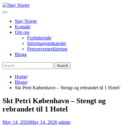
Skip
to
content
Stay Norge
Kontakt
Om oss
Forfatterside
Informasjonskapsler
Personvernerklæring
Blogg
Search
for:
Home
Blogg
Skt Petri København – Stengt og rebrandet til 1 Hotel
Skt Petri København – Stengt og
rebrandet til 1 Hotel
May 14, 2026
May 14, 2026
admin