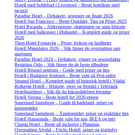
Hotell med boblebad i Liverpool – Beste hotellene med
jacuzzi
Paradise Hotel – Deltakere, sesonger og finale 2026
Hotell San Francisco – Beste Områder, Tips og Priser 2025
Hotel Rwanda – Aldersgrense, strømming og sann historie
Hotell med balkonger i Østlandet – Komplett guide og priser
2026
Thon Hotel Fosnavåg – Priser, frokost og fasiliteter
Hotell Mjøndalen 2026 – Slik finner du overnatting nær
stasjonen
Paradise Hotel 2024 – Deltakere, vinner og sesongfakta
Restplass Oslo – Slik finner du de beste tilbudene
Hotell Brussel sentrum – Guide med priser og tips
Hotell i Budapest Sentrum – Beste valg på Pest-siden
Straand Hotel – Komplett guide til historisk hotell i Vrådal
Bolkesjø Hotell – Historie, eiere og fremtid i Telemark
Hotellgardiner – Slik får du luksusfølelsen hjemme
Hotell Verona – Beste hotell for 2026-reisen
Superland Sarpsborg – Guide til badeland, priser og
åpningstider
Superland Sarpsborg – Åpningstider, priser og praktiske tips
Hotell Haparanda – Beste valg for spa, IKEA og mer
Chania Hotel – Beste all inclusive i Platanias
Overnatting Alvdal – Frichs Hotell, priser og kjæledyr