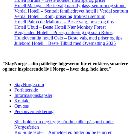
Hotell Kiruna – Beste hoteller med spa og priser
Hotell Malaga – Beste valg nær flyplass, sentrum og strand
Verdal Hotell – Sentralt familiedrevet hotell i Verdal sentrum
Verdal Hotell – Rom, priser og frokost i sentrum
Hotell Palma de Mallorca – Beste valg, priser og tips
Hotell Ubud – Beste Hotell Nær Monkey Forest
Bergstaden Hotell – Priser, parkering og spa i Røros
Hundevennlig hotell Oslo – Beste valg med priser og tips
Julebord Hotell – Beste Tilbud med Overnatting 2025
"StayNorge – din pålitelige følgesvenn for et enklere, smartere
og mer inspirerende liv i Norge – hver dag, hele året."
StayNorge.com
Forfatterside
Informasjonskapsler
Kontakt
Om oss
Personvernerklæring
Slik holder du deg trygg når du spiller på sport under
Norgesferien
Bio Suite Hotel – Anmeldel er, bilder og be te pri er