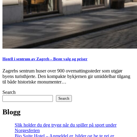
Hotell i sentrum av Zagreb – Beste valg og priser
Zagrebs sentrum huser over 900 overnattingssteder som utgjør
byens turisthjerte. Den kompakte bykjernen gir umiddelbar tilgang
til både historiske monumenter…
Search
Search
Blogg
Slik holder du deg trygg når du spiller på sport under
Norgesferien
Bio Suite Hotel – Anmeldel er, bilder og be te pri er