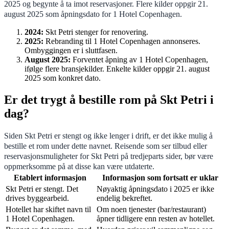
2025 og begynte å ta imot reservasjoner. Flere kilder oppgir 21.
august 2025 som åpningsdato for 1 Hotel Copenhagen.
2024:
Skt Petri stenger for renovering.
2025:
Rebranding til 1 Hotel Copenhagen annonseres.
Ombyggingen er i sluttfasen.
August 2025:
Forventet åpning av 1 Hotel Copenhagen,
ifølge flere bransjekilder. Enkelte kilder oppgir 21. august
2025 som konkret dato.
Er det trygt å bestille rom på Skt Petri i
dag?
Siden Skt Petri er stengt og ikke lenger i drift, er det ikke mulig å
bestille et rom under dette navnet. Reisende som ser tilbud eller
reservasjonsmuligheter for Skt Petri på tredjeparts sider, bør være
oppmerksomme på at disse kan være utdaterte.
Etablert informasjon
Informasjon som fortsatt er uklar
Skt Petri er stengt. Det
Nøyaktig åpningsdato i 2025 er ikke
drives byggearbeid.
endelig bekreftet.
Hotellet har skiftet navn til
Om noen tjenester (bar/restaurant)
1 Hotel Copenhagen.
åpner tidligere enn resten av hotellet.