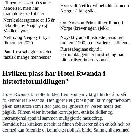
Filmen er basert på sanne
Hvorvidt Netflix vil beholde filmen i
hendelser, men har
Norge på lang sikt.
dramaturgiske friheter.
Norsk aldersgrense er 15 år,
Om Amazon Prime tilbyr filmen i
bekreftet av Viaplay og
Norge (krever egen sjekk).
Medietilsynet.
Netflix og Viaplay tilbyr
Nøyaktig antall reddede personer –
filmen per 2025.
omtrent 1200, men varierer i kildene.
Rusesabaginas skyld i
Paul Rusesabagina reddet
terroranklagene er omstridt og har
faktisk mange mennesker.
blitt kritisert internasjonalt.
Hvilken plass har Hotel Rwanda i
historieformidlingen?
Hotel Rwanda blir ofte trukket frem som en viktig film for å forstå
folkemordet i Rwanda. Den gjorde et globalt publikum oppmerksom
på en katastrofe som i stor grad ble ignorert av Vesten mens den
pågikk. Filmen viser hvordan korrupsjon, etniske skiller og
internasjonal apati til sammen muliggjorde massedrap.
Samtidig har kritikere påpekt at filmen fokuserer på en enkelt helt og
dermed kan forenkle et komplekst politisk bilde. Sammenlignet med