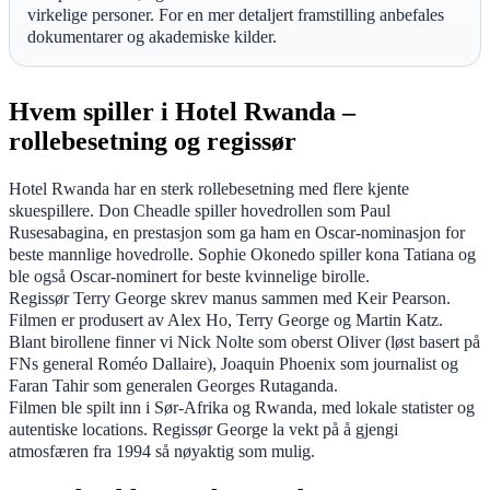
virkelige personer. For en mer detaljert framstilling anbefales
dokumentarer og akademiske kilder.
Hvem spiller i Hotel Rwanda –
rollebesetning og regissør
Hotel Rwanda har en sterk rollebesetning med flere kjente
skuespillere. Don Cheadle spiller hovedrollen som Paul
Rusesabagina, en prestasjon som ga ham en Oscar-nominasjon for
beste mannlige hovedrolle. Sophie Okonedo spiller kona Tatiana og
ble også Oscar-nominert for beste kvinnelige birolle.
Regissør Terry George skrev manus sammen med Keir Pearson.
Filmen er produsert av Alex Ho, Terry George og Martin Katz.
Blant birollene finner vi Nick Nolte som oberst Oliver (løst basert på
FNs general Roméo Dallaire), Joaquin Phoenix som journalist og
Faran Tahir som generalen Georges Rutaganda.
Filmen ble spilt inn i Sør-Afrika og Rwanda, med lokale statister og
autentiske locations. Regissør George la vekt på å gjengi
atmosfæren fra 1994 så nøyaktig som mulig.