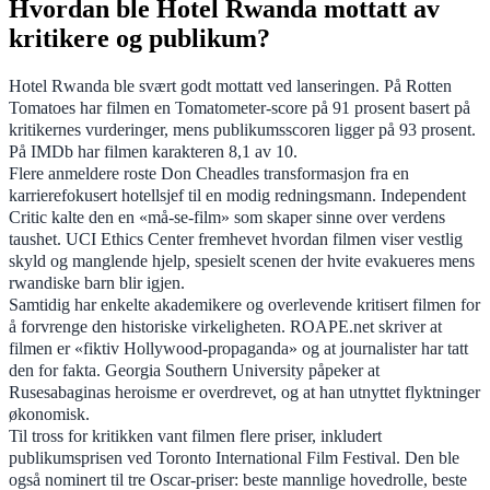
Hvordan ble Hotel Rwanda mottatt av
kritikere og publikum?
Hotel Rwanda ble svært godt mottatt ved lanseringen. På Rotten
Tomatoes har filmen en Tomatometer-score på 91 prosent basert på
kritikernes vurderinger, mens publikumsscoren ligger på 93 prosent.
På IMDb har filmen karakteren 8,1 av 10.
Flere anmeldere roste Don Cheadles transformasjon fra en
karrierefokusert hotellsjef til en modig redningsmann. Independent
Critic kalte den en «må-se-film» som skaper sinne over verdens
taushet. UCI Ethics Center fremhevet hvordan filmen viser vestlig
skyld og manglende hjelp, spesielt scenen der hvite evakueres mens
rwandiske barn blir igjen.
Samtidig har enkelte akademikere og overlevende kritisert filmen for
å forvrenge den historiske virkeligheten. ROAPE.net skriver at
filmen er «fiktiv Hollywood-propaganda» og at journalister har tatt
den for fakta. Georgia Southern University påpeker at
Rusesabaginas heroisme er overdrevet, og at han utnyttet flyktninger
økonomisk.
Til tross for kritikken vant filmen flere priser, inkludert
publikumsprisen ved Toronto International Film Festival. Den ble
også nominert til tre Oscar-priser: beste mannlige hovedrolle, beste