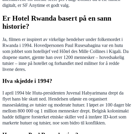
digitalt, er SF Anytime et godt valg.
Er Hotel Rwanda basert på en sann
historie?
Ja, filmen er inspirert av virkelige hendelser under folkemordet i
Rwanda i 1994. Hovedpersonen Paul Rusesabagina var en hutu
som jobbet som hotellsjef ved Hôtel des Mille Collines i Kigali. Da
drapene startet, gjemte han over 1200 mennesker – hovedsakelig
tutsier – inne på hotellet og forhandlet med militser for å redde
livene deres.
Hva skjedde i 1994?
I april 1994 ble Hutu-presidenten Juvenal Habyarimana drept da
flyet hans ble skutt ned. Hendelsen utløste en organisert
masseslakting av tutsier og moderate hutuer. I løpet av 100 dager ble
mellom 800 000 og 1 million mennesker drept. Belgisk kolonimakt
hadde tidligere forsterket etniske skiller ved å innføre ID-kort som
markerte hutuer og tutsier, noe som bidro til konflikten.