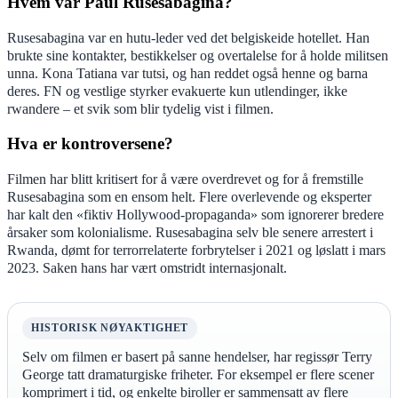
Hvem var Paul Rusesabagina?
Rusesabagina var en hutu-leder ved det belgiskeide hotellet. Han
brukte sine kontakter, bestikkelser og overtalelse for å holde militsen
unna. Kona Tatiana var tutsi, og han reddet også henne og barna
deres. FN og vestlige styrker evakuerte kun utlendinger, ikke
rwandere – et svik som blir tydelig vist i filmen.
Hva er kontroversene?
Filmen har blitt kritisert for å være overdrevet og for å fremstille
Rusesabagina som en ensom helt. Flere overlevende og eksperter
har kalt den «fiktiv Hollywood-propaganda» som ignorerer bredere
årsaker som kolonialisme. Rusesabagina selv ble senere arrestert i
Rwanda, dømt for terrorrelaterte forbrytelser i 2021 og løslatt i mars
2023. Saken hans har vært omstridt internasjonalt.
HISTORISK NØYAKTIGHET
Selv om filmen er basert på sanne hendelser, har regissør Terry
George tatt dramaturgiske friheter. For eksempel er flere scener
komprimert i tid, og enkelte biroller er sammensatt av flere