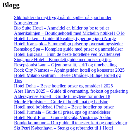
Blogg
Slik holder du deg trygg når du spiller på sport under
Norgesferien
Bio Suite Hotel – Anmeldel er, bilder og be te pri er
Amerikalinjen – Boutiquehotell med Michelin-nøkkel i O lo
Hotell Laken – Guide til kvalitet, typer og kjøp i Norge
Hotell Karasjok – Sammenlign priser og overnattingssteder
Rømskog Spa – Komplett guide med priser og anmeldelser
Hotell Bulgaria – Finn de beste hotellene ved Svartehavet
Singapore Hotel – Komplett guide med priser og tips
Resepsjonist lønn – Gjennomsnitt, tariff og timebetaling
Rock City Namsos – Åpningstider, hotell og konserter 2025
Hotell Milano sentrum – Beste Områder, Billige Hotell og
Tips
Hotel Doha – Beste hoteller, priser og områder i 2025
Abra Havn 2025 – Guide til overnatting, frokost og parkering
Aldersgrense Hotell – Guide til reglene for under 18
Molde Fjordstuer – Guide til hotell, mat og badstue
Hotell med boblebad i Praha – Beste hoteller og priser
Hotell Jūrmala – Guide til priser, spa og anmeldelser
Hotell Nord-Fron – Guide til Gålå, Vinstra og Skåbu
Bomlø kommune – Din guide til tenester, kart og opplevingar
Skt Petri København – Stengt og rebrandet til 1 Hotel