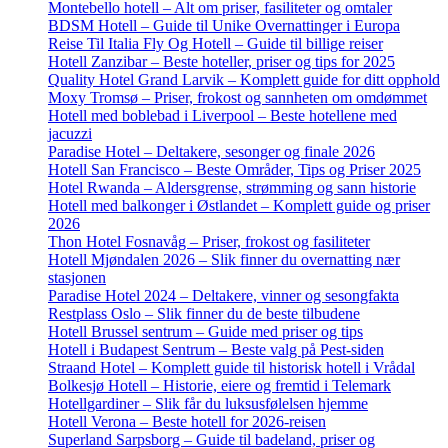
Montebello hotell – Alt om priser, fasiliteter og omtaler
BDSM Hotell – Guide til Unike Overnattinger i Europa
Reise Til Italia Fly Og Hotell – Guide til billige reiser
Hotell Zanzibar – Beste hoteller, priser og tips for 2025
Quality Hotel Grand Larvik – Komplett guide for ditt opphold
Moxy Tromsø – Priser, frokost og sannheten om omdømmet
Hotell med boblebad i Liverpool – Beste hotellene med
jacuzzi
Paradise Hotel – Deltakere, sesonger og finale 2026
Hotell San Francisco – Beste Områder, Tips og Priser 2025
Hotel Rwanda – Aldersgrense, strømming og sann historie
Hotell med balkonger i Østlandet – Komplett guide og priser
2026
Thon Hotel Fosnavåg – Priser, frokost og fasiliteter
Hotell Mjøndalen 2026 – Slik finner du overnatting nær
stasjonen
Paradise Hotel 2024 – Deltakere, vinner og sesongfakta
Restplass Oslo – Slik finner du de beste tilbudene
Hotell Brussel sentrum – Guide med priser og tips
Hotell i Budapest Sentrum – Beste valg på Pest-siden
Straand Hotel – Komplett guide til historisk hotell i Vrådal
Bolkesjø Hotell – Historie, eiere og fremtid i Telemark
Hotellgardiner – Slik får du luksusfølelsen hjemme
Hotell Verona – Beste hotell for 2026-reisen
Superland Sarpsborg – Guide til badeland, priser og