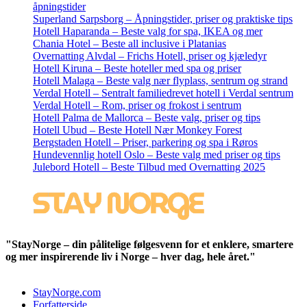
åpningstider
Superland Sarpsborg – Åpningstider, priser og praktiske tips
Hotell Haparanda – Beste valg for spa, IKEA og mer
Chania Hotel – Beste all inclusive i Platanias
Overnatting Alvdal – Frichs Hotell, priser og kjæledyr
Hotell Kiruna – Beste hoteller med spa og priser
Hotell Malaga – Beste valg nær flyplass, sentrum og strand
Verdal Hotell – Sentralt familiedrevet hotell i Verdal sentrum
Verdal Hotell – Rom, priser og frokost i sentrum
Hotell Palma de Mallorca – Beste valg, priser og tips
Hotell Ubud – Beste Hotell Nær Monkey Forest
Bergstaden Hotell – Priser, parkering og spa i Røros
Hundevennlig hotell Oslo – Beste valg med priser og tips
Julebord Hotell – Beste Tilbud med Overnatting 2025
"StayNorge – din pålitelige følgesvenn for et enklere, smartere
og mer inspirerende liv i Norge – hver dag, hele året."
StayNorge.com
Forfatterside