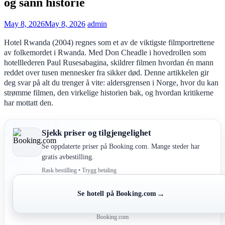
og sann historie
May 8, 2026
May 8, 2026
admin
Hotel Rwanda (2004) regnes som et av de viktigste filmportrettene
av folkemordet i Rwanda. Med Don Cheadle i hovedrollen som
hotelllederen Paul Rusesabagina, skildrer filmen hvordan én mann
reddet over tusen mennesker fra sikker død. Denne artikkelen gir
deg svar på alt du trenger å vite: aldersgrensen i Norge, hvor du kan
strømme filmen, den virkelige historien bak, og hvordan kritikerne
har mottatt den.
Sjekk priser og tilgjengelighet
Se oppdaterte priser på Booking.com. Mange steder har
gratis avbestilling.
Rask bestilling • Trygg betaling
→
Se hotell på Booking.com
Booking.com