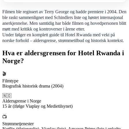
Filmen ble regissert av Terry George og hadde premiere i 2004. Den
ble raskt sammenlignet med Schindlers liste og høstet internasjonal
anerkjennelse. Men samtidig har både filmen og hovedpersonen blitt
møtt med kritikk og kontroverser i årene etter.
Under følger en komplett guide til Hotel Rwanda med vekt på
norske forhold – aldersgrense, strømmetilbud og historisk kontekst.
Hva er aldersgrensen for Hotel Rwanda i
Norge?
🎬
Filmtype
Biografisk historisk drama (2004)
🇳🇴
Aldersgrense i Norge
15 år (ifølge Viaplay og Medietilsynet)
📺
Strømmetjenester
Netflix (tilgjengelig), Viaplay (leie), Amazon Prime (leie i enkelte