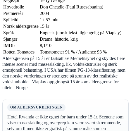
Regissør
Terry George
Hovedrolle
Don Cheadle (Paul Rusesabagina)
Premiereår
2004
Spilletid
1 t 57 min
Norsk aldersgrense
15 år
Språk
Engelsk (norsk tekst tilgjengelig på Viaplay)
Sjanger
Drama, historie, krig
IMDb
8,1/10
Rotten Tomatoes
Tomatometer 91 % / Audience 93 %
Aldersgrensen på 15 år er fastsatt av Medietilsynet og skyldes flere
intense scener med masseslakting, lik, voldtektstrusler og sterk
emosjonell belastning. I USA har filmen PG-13-klassifisering, men
den norske vurderingen er strengere på grunn av det realistiske
voldsinnholdet. Viaplay oppgir også 15 år som aldersgrense for
utleie i Norge.
OM ALDERSVURDERINGEN
Hotel Rwanda er ikke egnet for barn under 15 år. Scenene som
viser masseslakting og overgrep kan være svært skremmende,
selv om filmen ikke er grafisk på samme måte som en