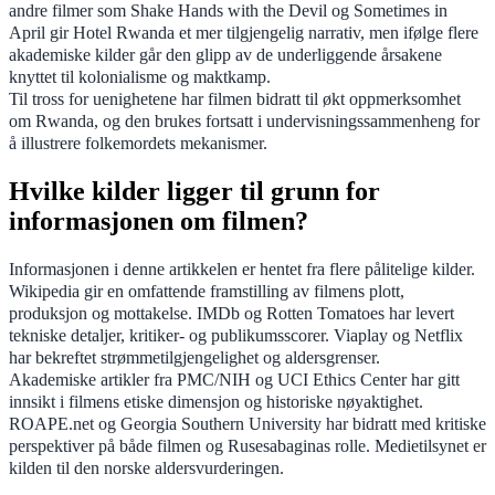
andre filmer som Shake Hands with the Devil og Sometimes in
April gir Hotel Rwanda et mer tilgjengelig narrativ, men ifølge flere
akademiske kilder går den glipp av de underliggende årsakene
knyttet til kolonialisme og maktkamp.
Til tross for uenighetene har filmen bidratt til økt oppmerksomhet
om Rwanda, og den brukes fortsatt i undervisningssammenheng for
å illustrere folkemordets mekanismer.
Hvilke kilder ligger til grunn for
informasjonen om filmen?
Informasjonen i denne artikkelen er hentet fra flere pålitelige kilder.
Wikipedia gir en omfattende framstilling av filmens plott,
produksjon og mottakelse. IMDb og Rotten Tomatoes har levert
tekniske detaljer, kritiker- og publikumsscorer. Viaplay og Netflix
har bekreftet strømmetilgjengelighet og aldersgrenser.
Akademiske artikler fra PMC/NIH og UCI Ethics Center har gitt
innsikt i filmens etiske dimensjon og historiske nøyaktighet.
ROAPE.net og Georgia Southern University har bidratt med kritiske
perspektiver på både filmen og Rusesabaginas rolle. Medietilsynet er
kilden til den norske aldersvurderingen.