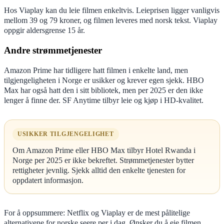
Hos Viaplay kan du leie filmen enkeltvis. Leieprisen ligger vanligvis
mellom 39 og 79 kroner, og filmen leveres med norsk tekst. Viaplay
oppgir aldersgrense 15 år.
Andre strømmetjenester
Amazon Prime har tidligere hatt filmen i enkelte land, men
tilgjengeligheten i Norge er usikker og krever egen sjekk. HBO
Max har også hatt den i sitt bibliotek, men per 2025 er den ikke
lenger å finne der. SF Anytime tilbyr leie og kjøp i HD-kvalitet.
USIKKER TILGJENGELIGHET
Om Amazon Prime eller HBO Max tilbyr Hotel Rwanda i
Norge per 2025 er ikke bekreftet. Strømmetjenester bytter
rettigheter jevnlig. Sjekk alltid den enkelte tjenesten for
oppdatert informasjon.
For å oppsummere: Netflix og Viaplay er de mest pålitelige
alternativene for norske seere per i dag. Ønsker du å eie filmen