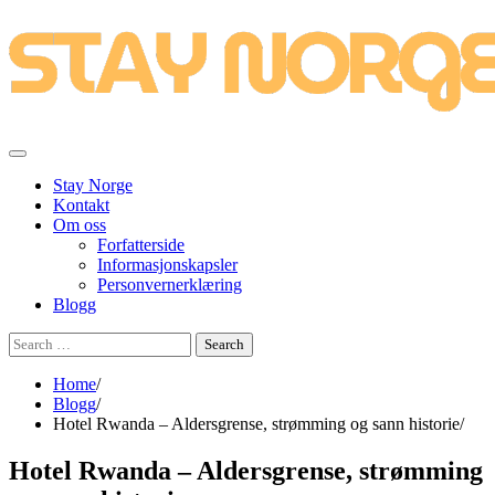
Skip
to
content
Stay Norge
Kontakt
Om oss
Forfatterside
Informasjonskapsler
Personvernerklæring
Blogg
Search
for:
Home
Blogg
Hotel Rwanda – Aldersgrense, strømming og sann historie
Hotel Rwanda – Aldersgrense, strømming