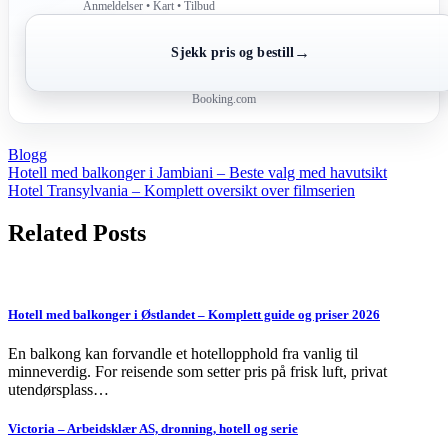
Anmeldelser • Kart • Tilbud
→
Sjekk pris og bestill
Booking.com
Blogg
Post
Hotell med balkonger i Jambiani – Beste valg med havutsikt
Hotel Transylvania – Komplett oversikt over filmserien
navigation
Related Posts
Hotell med balkonger i Østlandet – Komplett guide og priser 2026
En balkong kan forvandle et hotellopphold fra vanlig til
minneverdig. For reisende som setter pris på frisk luft, privat
utendørsplass…
Victoria – Arbeidsklær AS, dronning, hotell og serie