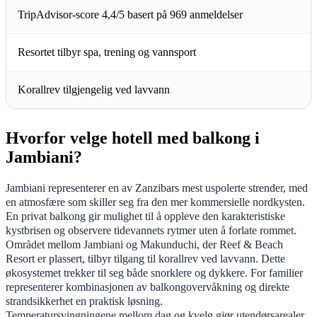
TripAdvisor-score 4,4/5 basert på 969 anmeldelser
Resortet tilbyr spa, trening og vannsport
Korallrev tilgjengelig ved lavvann
Hvorfor velge hotell med balkong i
Jambiani?
Jambiani representerer en av Zanzibars mest uspolerte strender, med
en atmosfære som skiller seg fra den mer kommersielle nordkysten.
En privat balkong gir mulighet til å oppleve den karakteristiske
kystbrisen og observere tidevannets rytmer uten å forlate rommet.
Området mellom Jambiani og Makunduchi, der Reef & Beach
Resort er plassert, tilbyr tilgang til korallrev ved lavvann. Dette
økosystemet trekker til seg både snorklere og dykkere. For familier
representerer kombinasjonen av balkongovervåkning og direkte
strandsikkerhet en praktisk løsning.
Temperatursvingningene mellom dag og kvelg gjør utendørsarealer