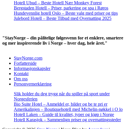
Hotell Ubud – Beste Hotell Nær Monkey Forest
Bergstaden Hotell – Priser, parkering og spa i Røros
Hundevennlig hotell Oslo – Beste valg med priser og tips
Julebord Hotell – Beste Tilbud med Overnatting 2025
"StayNorge – din pålitelige følgesvenn for et enklere, smartere
og mer inspirerende liv i Norge – hver dag, hele året."
StayNorge.com
Forfatterside
Informasjonskapsler
Kontakt
Om oss
Personvernerklæring
Slik holder du deg trygg når du spiller på sport under
Norgesferien
Bio Suite Hotel – Anmeldel er, bilder og be te pri er
Amerikalinjen – Boutiquehotell med Michelin-nøkkel i O lo
Hotell Laken – Guide til kvalitet, typer og kjøp i Norge
Hotell Karasjok – Sammenlign priser og overnattingssteder