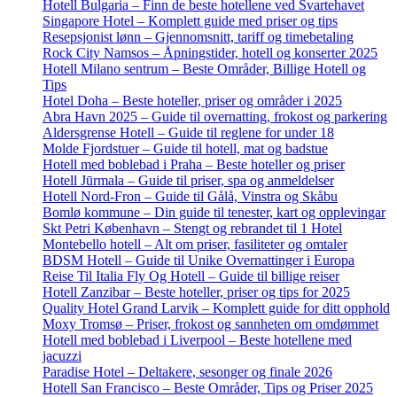
Hotell Bulgaria – Finn de beste hotellene ved Svartehavet
Singapore Hotel – Komplett guide med priser og tips
Resepsjonist lønn – Gjennomsnitt, tariff og timebetaling
Rock City Namsos – Åpningstider, hotell og konserter 2025
Hotell Milano sentrum – Beste Områder, Billige Hotell og
Tips
Hotel Doha – Beste hoteller, priser og områder i 2025
Abra Havn 2025 – Guide til overnatting, frokost og parkering
Aldersgrense Hotell – Guide til reglene for under 18
Molde Fjordstuer – Guide til hotell, mat og badstue
Hotell med boblebad i Praha – Beste hoteller og priser
Hotell Jūrmala – Guide til priser, spa og anmeldelser
Hotell Nord-Fron – Guide til Gålå, Vinstra og Skåbu
Bomlø kommune – Din guide til tenester, kart og opplevingar
Skt Petri København – Stengt og rebrandet til 1 Hotel
Montebello hotell – Alt om priser, fasiliteter og omtaler
BDSM Hotell – Guide til Unike Overnattinger i Europa
Reise Til Italia Fly Og Hotell – Guide til billige reiser
Hotell Zanzibar – Beste hoteller, priser og tips for 2025
Quality Hotel Grand Larvik – Komplett guide for ditt opphold
Moxy Tromsø – Priser, frokost og sannheten om omdømmet
Hotell med boblebad i Liverpool – Beste hotellene med
jacuzzi
Paradise Hotel – Deltakere, sesonger og finale 2026
Hotell San Francisco – Beste Områder, Tips og Priser 2025