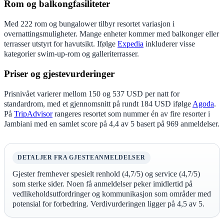
Rom og balkongfasiliteter
Med 222 rom og bungalower tilbyr resortet variasjon i
overnattingsmuligheter. Mange enheter kommer med balkonger eller
terrasser utstyrt for havutsikt. Ifølge
Expedia
inkluderer visse
kategorier swim-up-rom og galleriterrasser.
Priser og gjestevurderinger
Prisnivået varierer mellom 150 og 537 USD per natt for
standardrom, med et gjennomsnitt på rundt 184 USD ifølge
Agoda
.
På
TripAdvisor
rangeres resortet som nummer én av fire resorter i
Jambiani med en samlet score på 4,4 av 5 basert på 969 anmeldelser.
DETALJER FRA GJESTEANMELDELSER
Gjester fremhever spesielt renhold (4,7/5) og service (4,7/5)
som sterke sider. Noen få anmeldelser peker imidlertid på
vedlikeholdsutfordringer og kommunikasjon som områder med
potensial for forbedring. Verdivurderingen ligger på 4,5 av 5.