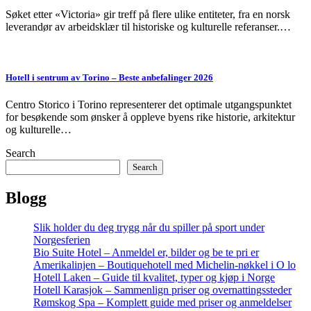
Søket etter «Victoria» gir treff på flere ulike entiteter, fra en norsk
leverandør av arbeidsklær til historiske og kulturelle referanser.…
Hotell i sentrum av Torino – Beste anbefalinger 2026
Centro Storico i Torino representerer det optimale utgangspunktet
for besøkende som ønsker å oppleve byens rike historie, arkitektur
og kulturelle…
Search
Search
Blogg
Slik holder du deg trygg når du spiller på sport under
Norgesferien
Bio Suite Hotel – Anmeldel er, bilder og be te pri er
Amerikalinjen – Boutiquehotell med Michelin-nøkkel i O lo
Hotell Laken – Guide til kvalitet, typer og kjøp i Norge
Hotell Karasjok – Sammenlign priser og overnattingssteder
Rømskog Spa – Komplett guide med priser og anmeldelser