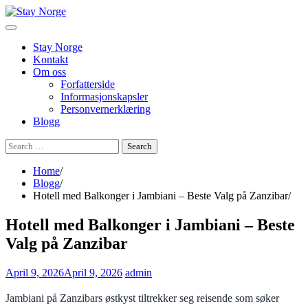
Skip
to
content
Stay Norge
Kontakt
Om oss
Forfatterside
Informasjonskapsler
Personvernerklæring
Blogg
Search
for:
Home
Blogg
Hotell med Balkonger i Jambiani – Beste Valg på Zanzibar
Hotell med Balkonger i Jambiani – Beste
Valg på Zanzibar
April 9, 2026
April 9, 2026
admin
Jambiani på Zanzibars østkyst tiltrekker seg reisende som søker