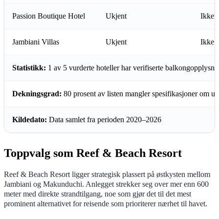
Passion Boutique Hotel
Ukjent
Ikke s
Jambiani Villas
Ukjent
Ikke s
Statistikk:
1 av 5 vurderte hoteller har verifiserte balkongopplysni
Dekningsgrad:
80 prosent av listen mangler spesifikasjoner om ut
Kildedato:
Data samlet fra perioden 2020–2026
Toppvalg som Reef & Beach Resort
Reef & Beach Resort ligger strategisk plassert på østkysten mellom
Jambiani og Makunduchi. Anlegget strekker seg over mer enn 600
meter med direkte strandtilgang, noe som gjør det til det mest
prominent alternativet for reisende som prioriterer nærhet til havet.