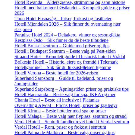
Hotel Rwanda – Aldersgrense, strømming og sann historie
Hotell med balkonger i Østlandet – Komplett guide og priser
2026
Thon Hotel Fosnavåg – Priser, frokost og fasiliteter
Hotell Mjøndalen 2026 – Slik finner du overnatting nær
stasjonen
Paradise Hotel 2024 – Deltakere, vinner og sesongfakta
Restplass Oslo – Slik finner du de beste tilbudene
Hotell Brussel sentrum – Guide med priser og tips
Hotell i Budapest Sentrum – Beste valg på Pest-siden
Straand Hotel – Komplett guide til historisk hotell i Vrådal
Bolkesjø Hotell – Historie, eiere og fremtid i Telemark
Hotellgardiner – Slik får du luksusfølelsen hjemme
Hotell Verona – Beste hotell for 2026-reisen
Superland Sarpsborg – Guide til badeland, priser og
åpningstider
Superland Sarpsborg – Åpningstider, priser og praktiske tips
Hotell Haparanda – Beste valg for spa, IKEA og mer
Chania Hotel – Beste all inclusive i Platanias
Overnatting Alvdal – Frichs Hotell, priser og kjæledyr
Hotell Kiruna – Beste hoteller med spa og priser
Hotell Malaga – Beste valg nær flyplass, sentrum og strand
Verdal Hotell – Sentralt familiedrevet hotell i Verdal sentrum
Verdal Hotell – Rom, priser og frokost i sentrum
Hotell Palma de Mallorca – Beste valg, priser og tips