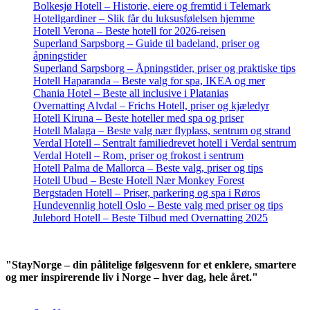
Bolkesjø Hotell – Historie, eiere og fremtid i Telemark
Hotellgardiner – Slik får du luksusfølelsen hjemme
Hotell Verona – Beste hotell for 2026-reisen
Superland Sarpsborg – Guide til badeland, priser og
åpningstider
Superland Sarpsborg – Åpningstider, priser og praktiske tips
Hotell Haparanda – Beste valg for spa, IKEA og mer
Chania Hotel – Beste all inclusive i Platanias
Overnatting Alvdal – Frichs Hotell, priser og kjæledyr
Hotell Kiruna – Beste hoteller med spa og priser
Hotell Malaga – Beste valg nær flyplass, sentrum og strand
Verdal Hotell – Sentralt familiedrevet hotell i Verdal sentrum
Verdal Hotell – Rom, priser og frokost i sentrum
Hotell Palma de Mallorca – Beste valg, priser og tips
Hotell Ubud – Beste Hotell Nær Monkey Forest
Bergstaden Hotell – Priser, parkering og spa i Røros
Hundevennlig hotell Oslo – Beste valg med priser og tips
Julebord Hotell – Beste Tilbud med Overnatting 2025
"StayNorge – din pålitelige følgesvenn for et enklere, smartere
og mer inspirerende liv i Norge – hver dag, hele året."