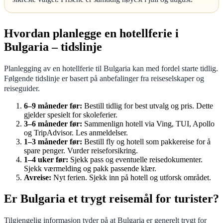
Hvordan planlegge en hotellferie i
Bulgaria – tidslinje
Planlegging av en hotellferie til Bulgaria kan med fordel starte tidlig.
Følgende tidslinje er basert på anbefalinger fra reiseselskaper og
reiseguider.
6–9 måneder før:
Bestill tidlig for best utvalg og pris. Dette
gjelder spesielt for skoleferier.
3–6 måneder før:
Sammenlign hotell via Ving, TUI, Apollo
og TripAdvisor. Les anmeldelser.
1–3 måneder før:
Bestill fly og hotell som pakkereise for å
spare penger. Vurder reiseforsikring.
1–4 uker før:
Sjekk pass og eventuelle reisedokumenter.
Sjekk værmelding og pakk passende klær.
Avreise:
Nyt ferien. Sjekk inn på hotell og utforsk området.
Er Bulgaria et trygt reisemål for turister?
Tilgjengelig informasjon tyder på at Bulgaria er generelt trygt for