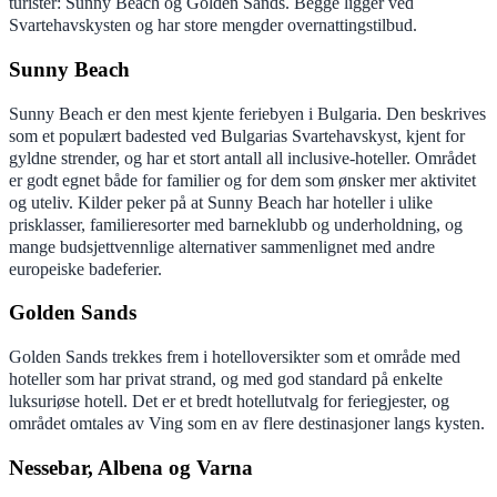
turister: Sunny Beach og Golden Sands. Begge ligger ved
Svartehavskysten og har store mengder overnattingstilbud.
Sunny Beach
Sunny Beach er den mest kjente feriebyen i Bulgaria. Den beskrives
som et populært badested ved Bulgarias Svartehavskyst, kjent for
gyldne strender, og har et stort antall all inclusive-hoteller. Området
er godt egnet både for familier og for dem som ønsker mer aktivitet
og uteliv. Kilder peker på at Sunny Beach har hoteller i ulike
prisklasser, familieresorter med barneklubb og underholdning, og
mange budsjettvennlige alternativer sammenlignet med andre
europeiske badeferier.
Golden Sands
Golden Sands trekkes frem i hotelloversikter som et område med
hoteller som har privat strand, og med god standard på enkelte
luksuriøse hotell. Det er et bredt hotellutvalg for feriegjester, og
området omtales av Ving som en av flere destinasjoner langs kysten.
Nessebar, Albena og Varna