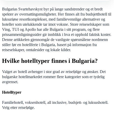
Bulgarias Svartehavskyst byr på lange sandstrender og et bredt
spekter av overnattingsmuligheter. Her finnes alt fra budsjetthotell til
luksuriøse resortkomplekser, med familievennlige alternativer og
hoteller som utelukkende tar imot voksne. Store reiseselskaper som
Ving, TUI og Apollo har alle Bulgaria i sitt program, og flere
prissammenligningssider gir innblikk i hva et opphold faktisk koster.
Denne artikkelen gjennomgår de vanligste spørsmålene nordmenn
stiller før en hotellferie i Bulgaria, basert på informasjon fra
reiseselskaper, omtalesider og lokale kilder.
Hvilke hotelltyper finnes i Bulgaria?
Valget av hotell avhenger i stor grad av reisefølge og ønsker. Det
bulgarske hotellmarkedet rommer flere kategorier som er tydelig
avgrenset.
Hotelltyper
Familiehotell, voksenhotell, all inclusive, budsjett- og luksushotell.
Velg etter reisefølge.