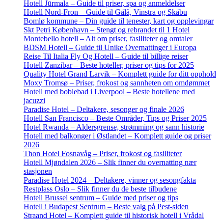
Hotell Jūrmala – Guide til priser, spa og anmeldelser
Hotell Nord-Fron – Guide til Gålå, Vinstra og Skåbu
Bomlø kommune – Din guide til tenester, kart og opplevingar
Skt Petri København – Stengt og rebrandet til 1 Hotel
Montebello hotell – Alt om priser, fasiliteter og omtaler
BDSM Hotell – Guide til Unike Overnattinger i Europa
Reise Til Italia Fly Og Hotell – Guide til billige reiser
Hotell Zanzibar – Beste hoteller, priser og tips for 2025
Quality Hotel Grand Larvik – Komplett guide for ditt opphold
Moxy Tromsø – Priser, frokost og sannheten om omdømmet
Hotell med boblebad i Liverpool – Beste hotellene med
jacuzzi
Paradise Hotel – Deltakere, sesonger og finale 2026
Hotell San Francisco – Beste Områder, Tips og Priser 2025
Hotel Rwanda – Aldersgrense, strømming og sann historie
Hotell med balkonger i Østlandet – Komplett guide og priser
2026
Thon Hotel Fosnavåg – Priser, frokost og fasiliteter
Hotell Mjøndalen 2026 – Slik finner du overnatting nær
stasjonen
Paradise Hotel 2024 – Deltakere, vinner og sesongfakta
Restplass Oslo – Slik finner du de beste tilbudene
Hotell Brussel sentrum – Guide med priser og tips
Hotell i Budapest Sentrum – Beste valg på Pest-siden
Straand Hotel – Komplett guide til historisk hotell i Vrådal