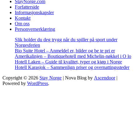
StayNorge.com
Forfatterside
Informasjonskapsler
Kontakt
Om oss
Personvernerklæring
Slik holder du deg trygg når du spiller på sport under
Norgesferien
Bio Suite Hotel – Anmeldel er, bilder og be te pri er
Amerikalinjen – Boutiquehotell med Michelin-nøkkel i O lo
Hotell Laken – Guide til kvalitet, typer og kjøp i Norge
Hotell Karasjok – Sammenlign priser og overnattingssteder
Copyright © 2026
Stay Norge
| Nova Blog by
Ascendoor
|
Powered by
WordPress
.