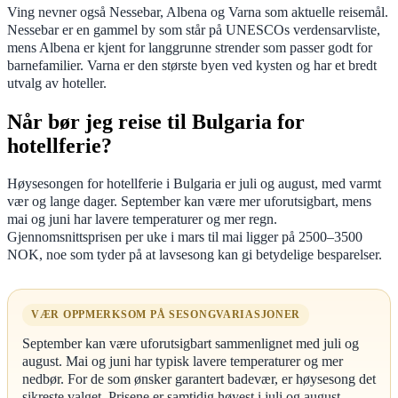
Ving nevner også Nessebar, Albena og Varna som aktuelle reisemål.
Nessebar er en gammel by som står på UNESCOs verdensarvliste,
mens Albena er kjent for langgrunne strender som passer godt for
barnefamilier. Varna er den største byen ved kysten og har et bredt
utvalg av hoteller.
Når bør jeg reise til Bulgaria for
hotellferie?
Høysesongen for hotellferie i Bulgaria er juli og august, med varmt
vær og lange dager. September kan være mer uforutsigbart, mens
mai og juni har lavere temperaturer og mer regn.
Gjennomsnittsprisen per uke i mars til mai ligger på 2500–3500
NOK, noe som tyder på at lavsesong kan gi betydelige besparelser.
VÆR OPPMERKSOM PÅ SESONGVARIASJONER
September kan være uforutsigbart sammenlignet med juli og
august. Mai og juni har typisk lavere temperaturer og mer
nedbør. For de som ønsker garantert badevær, er høysesong det
sikreste valget. Prisene er samtidig høyest i juli og august.