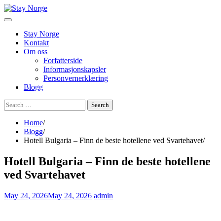
Skip
to
content
Stay Norge
Kontakt
Om oss
Forfatterside
Informasjonskapsler
Personvernerklæring
Blogg
Search
for:
Home
Blogg
Hotell Bulgaria – Finn de beste hotellene ved Svartehavet
Hotell Bulgaria – Finn de beste hotellene
ved Svartehavet
May 24, 2026
May 24, 2026
admin