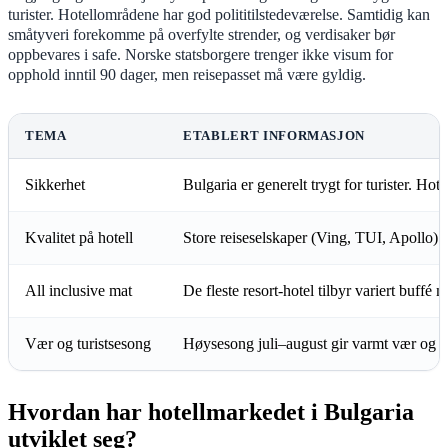
turister. Hotellområdene har god polititilstedeværelse. Samtidig kan
småtyveri forekomme på overfylte strender, og verdisaker bør
oppbevares i safe. Norske statsborgere trenger ikke visum for
opphold inntil 90 dager, men reisepasset må være gyldig.
TEMA
ETABLERT INFORMASJON
Sikkerhet
Bulgaria er generelt trygt for turister. Ho
Kvalitet på hotell
Store reiseselskaper (Ving, TUI, Apollo) ha
All inclusive mat
De fleste resort-hotel tilbyr variert buffé 
Vær og turistsesong
Høysesong juli–august gir varmt vær og l
Hvordan har hotellmarkedet i Bulgaria
utviklet seg?