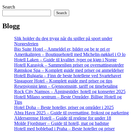
Search
Search
Blogg
Slik holder du deg trygg når du spiller på sport under
Norgesferien
Bio Suite Hotel – Anmeldel er, bilder og be te pri er
Amerikalinjen – Boutiquehotell med Michelin-nøkkel i O lo
Hotell Laken – Guide til kvalitet, typer og kjøp i Norge
Hotell Karasjok – Sammenlign priser og overnattingssteder
Rømskog Spa – Komplett guide med priser og anmeldelser
Hotell Bulgaria – Finn de beste hotellene ved Svartehavet
Singapore Hotel – Komplett guide med priser og tips
Resepsjonist lønn – Gjennomsnitt, tariff og timebetaling
Rock City Namsos – Åpningstider, hotell og konserter 2025
Hotell Milano sentrum – Beste Områder, Billige Hotell og
Tips
Hotel Doha – Beste hoteller, priser og områder i 2025
Abra Havn 2025 – Guide til overnatting, frokost og parkering
Aldersgrense Hotell – Guide til reglene for under 18
Molde Fjordstuer – Guide til hotell, mat og badstue
Hotell med boblebad i Praha – Beste hoteller og priser