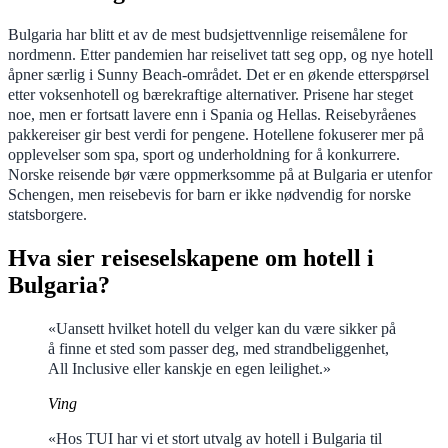
Bulgaria har blitt et av de mest budsjettvennlige reisemålene for
nordmenn. Etter pandemien har reiselivet tatt seg opp, og nye hotell
åpner særlig i Sunny Beach-området. Det er en økende etterspørsel
etter voksenhotell og bærekraftige alternativer. Prisene har steget
noe, men er fortsatt lavere enn i Spania og Hellas. Reisebyråenes
pakkereiser gir best verdi for pengene. Hotellene fokuserer mer på
opplevelser som spa, sport og underholdning for å konkurrere.
Norske reisende bør være oppmerksomme på at Bulgaria er utenfor
Schengen, men reisebevis for barn er ikke nødvendig for norske
statsborgere.
Hva sier reiseselskapene om hotell i
Bulgaria?
«Uansett hvilket hotell du velger kan du være sikker på
å finne et sted som passer deg, med strandbeliggenhet,
All Inclusive eller kanskje en egen leilighet.»
Ving
«Hos TUI har vi et stort utvalg av hotell i Bulgaria til