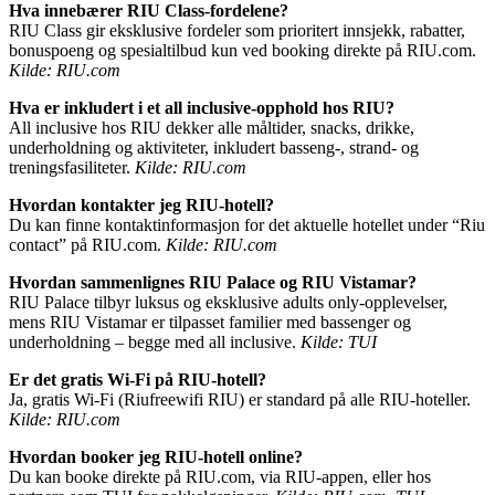
Hva innebærer RIU Class-fordelene?
RIU Class gir eksklusive fordeler som prioritert innsjekk, rabatter,
bonuspoeng og spesialtilbud kun ved booking direkte på RIU.com.
Kilde: RIU.com
Hva er inkludert i et all inclusive-opphold hos RIU?
All inclusive hos RIU dekker alle måltider, snacks, drikke,
underholdning og aktiviteter, inkludert basseng-, strand- og
treningsfasiliteter.
Kilde: RIU.com
Hvordan kontakter jeg RIU-hotell?
Du kan finne kontaktinformasjon for det aktuelle hotellet under “Riu
contact” på RIU.com.
Kilde: RIU.com
Hvordan sammenlignes RIU Palace og RIU Vistamar?
RIU Palace tilbyr luksus og eksklusive adults only-opplevelser,
mens RIU Vistamar er tilpasset familier med bassenger og
underholdning – begge med all inclusive.
Kilde: TUI
Er det gratis Wi-Fi på RIU-hotell?
Ja, gratis Wi-Fi (Riufreewifi RIU) er standard på alle RIU-hoteller.
Kilde: RIU.com
Hvordan booker jeg RIU-hotell online?
Du kan booke direkte på RIU.com, via RIU-appen, eller hos