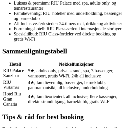
Luksus & premium: RIU Palace med spa, adults only, og
temarestauranter
Familievennlig: RIU-hoteller med underholdning, bassenger
og barneklubb
All Inclusive-feriesteder: 24-timers mat, drikke og aktiviteter
Forretningshotell: RIU Plaza-serien i internasjonale storbyer
Spesialtilbud: RIU Class-fordeler ved direkte booking og
gratis Wi-Fi
Sammenligningstabell
Hotell
Nøkkelfunksjoner
RIU Palace
5★, adults only, privat strand, spa, 3 bassenger,
Zanzibar
vannsport, gratis Wi-Fi, 24h all inclusive
RIU
4★, familievennlig, bassenger, barneklubb,
Vistamar
panoramautsikt, all inclusive, underholdning
Hotel Riu
4★, familieorientert, all inclusive, flere bassenger,
Gran
direkte strandtilgang, barneklubb, gratis Wi-Fi
Canaria
Tips & råd for best booking