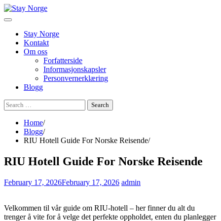
Skip
to
content
Stay Norge
Kontakt
Om oss
Forfatterside
Informasjonskapsler
Personvernerklæring
Blogg
Search
for:
Home
Blogg
RIU Hotell Guide For Norske Reisende
RIU Hotell Guide For Norske Reisende
February 17, 2026
February 17, 2026
admin
Velkommen til vår guide om RIU-hotell – her finner du alt du
trenger å vite for å velge det perfekte oppholdet, enten du planlegger