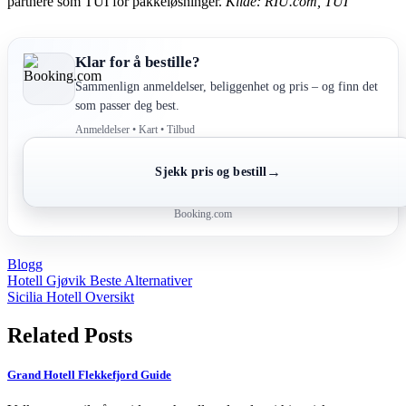
partnere som TUI for pakkeløsninger.
Kilde: RIU.com, TUI
Klar for å bestille?
Sammenlign anmeldelser, beliggenhet og pris – og finn det
som passer deg best.
Anmeldelser • Kart • Tilbud
→
Sjekk pris og bestill
Booking.com
Blogg
Post
Hotell Gjøvik Beste Alternativer
Sicilia Hotell Oversikt
navigation
Related Posts
Grand Hotell Flekkefjord Guide