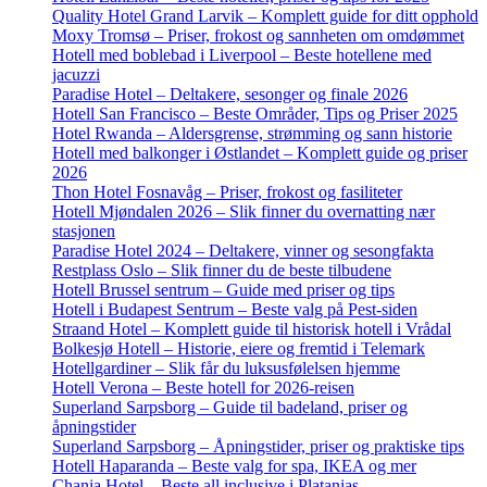
Quality Hotel Grand Larvik – Komplett guide for ditt opphold
Moxy Tromsø – Priser, frokost og sannheten om omdømmet
Hotell med boblebad i Liverpool – Beste hotellene med
jacuzzi
Paradise Hotel – Deltakere, sesonger og finale 2026
Hotell San Francisco – Beste Områder, Tips og Priser 2025
Hotel Rwanda – Aldersgrense, strømming og sann historie
Hotell med balkonger i Østlandet – Komplett guide og priser
2026
Thon Hotel Fosnavåg – Priser, frokost og fasiliteter
Hotell Mjøndalen 2026 – Slik finner du overnatting nær
stasjonen
Paradise Hotel 2024 – Deltakere, vinner og sesongfakta
Restplass Oslo – Slik finner du de beste tilbudene
Hotell Brussel sentrum – Guide med priser og tips
Hotell i Budapest Sentrum – Beste valg på Pest-siden
Straand Hotel – Komplett guide til historisk hotell i Vrådal
Bolkesjø Hotell – Historie, eiere og fremtid i Telemark
Hotellgardiner – Slik får du luksusfølelsen hjemme
Hotell Verona – Beste hotell for 2026-reisen
Superland Sarpsborg – Guide til badeland, priser og
åpningstider
Superland Sarpsborg – Åpningstider, priser og praktiske tips
Hotell Haparanda – Beste valg for spa, IKEA og mer
Chania Hotel – Beste all inclusive i Platanias