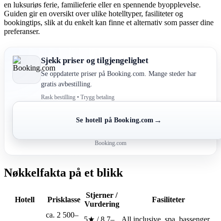
en luksuriøs ferie, familieferie eller en spennende byopplevelse.
Guiden gir en oversikt over ulike hotelltyper, fasiliteter og
bookingtips, slik at du enkelt kan finne et alternativ som passer dine
preferanser.
Sjekk priser og tilgjengelighet
Se oppdaterte priser på Booking.com. Mange steder har
gratis avbestilling.
Rask bestilling • Trygg betaling
→
Se hotell på Booking.com
Booking.com
Nøkkelfakta på et blikk
Stjerner /
Hotell
Prisklasse
Fasiliteter
Vurdering
ca. 2 500–
5★ / 8,7–
All inclusive, spa, bassenger,