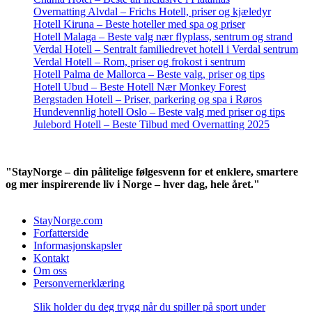
Overnatting Alvdal – Frichs Hotell, priser og kjæledyr
Hotell Kiruna – Beste hoteller med spa og priser
Hotell Malaga – Beste valg nær flyplass, sentrum og strand
Verdal Hotell – Sentralt familiedrevet hotell i Verdal sentrum
Verdal Hotell – Rom, priser og frokost i sentrum
Hotell Palma de Mallorca – Beste valg, priser og tips
Hotell Ubud – Beste Hotell Nær Monkey Forest
Bergstaden Hotell – Priser, parkering og spa i Røros
Hundevennlig hotell Oslo – Beste valg med priser og tips
Julebord Hotell – Beste Tilbud med Overnatting 2025
"StayNorge – din pålitelige følgesvenn for et enklere, smartere
og mer inspirerende liv i Norge – hver dag, hele året."
StayNorge.com
Forfatterside
Informasjonskapsler
Kontakt
Om oss
Personvernerklæring
Slik holder du deg trygg når du spiller på sport under