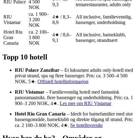
RIU Palace
4 500
9,3
temarestauranter, adults only
NOK
ca. 1 900–
RIU
4★ / 8,3–
All inclusive, familievennlig,
3 200
Vistamar
8,9
bassenger, underholdning
NOK
Hotel Riu
ca. 2 100–
4★ / 8,6–
All inclusive, barneklubb,
Gran
3 800
9,1
bassenger, strandnært
Canaria
NOK
Topp 10 hotell
RIU Palace Zanzibar
– Et luksuriøst adults only-hotell med
privat strand, spa og flere bassenger. Pris: ca. 3 500–4 500
NOK, 5★.
Offisiell hotellinformasjon
RIU Vistamar
– Familievennlig hotell med fantastisk
panoramautsikt, flere bassenger og underholdning. Pris: ca. 1
900–3 200 NOK, 4★.
Les mer om RIU Vistamar
Hotel Riu Gran Canaria
– Ideelt for barnefamilier med stor
bassengområde, barneklubb og direkte tilgang til strand. Pris:
ca. 2 100–3 800 NOK, 4★.
Se hotelloversikt