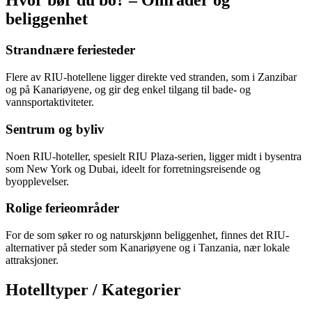
Hvor bør du bo? – Områder og
beliggenhet
Strandnære feriesteder
Flere av RIU-hotellene ligger direkte ved stranden, som i Zanzibar
og på Kanariøyene, og gir deg enkel tilgang til bade- og
vannsportaktiviteter.
Sentrum og byliv
Noen RIU-hoteller, spesielt RIU Plaza-serien, ligger midt i bysentra
som New York og Dubai, ideelt for forretningsreisende og
byopplevelser.
Rolige ferieområder
For de som søker ro og naturskjønn beliggenhet, finnes det RIU-
alternativer på steder som Kanariøyene og i Tanzania, nær lokale
attraksjoner.
Hotelltyper / Kategorier