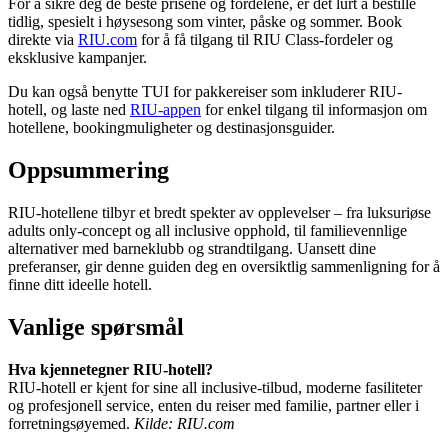
For å sikre deg de beste prisene og fordelene, er det lurt å bestille
tidlig, spesielt i høysesong som vinter, påske og sommer. Book
direkte via
RIU.com
for å få tilgang til RIU Class-fordeler og
eksklusive kampanjer.
Du kan også benytte TUI for pakkereiser som inkluderer RIU-
hotell, og laste ned
RIU-appen
for enkel tilgang til informasjon om
hotellene, bookingmuligheter og destinasjonsguider.
Oppsummering
RIU-hotellene tilbyr et bredt spekter av opplevelser – fra luksuriøse
adults only-concept og all inclusive opphold, til familievennlige
alternativer med barneklubb og strandtilgang. Uansett dine
preferanser, gir denne guiden deg en oversiktlig sammenligning for å
finne ditt ideelle hotell.
Vanlige spørsmål
Hva kjennetegner RIU-hotell?
RIU-hotell er kjent for sine all inclusive-tilbud, moderne fasiliteter
og profesjonell service, enten du reiser med familie, partner eller i
forretningsøyemed.
Kilde: RIU.com