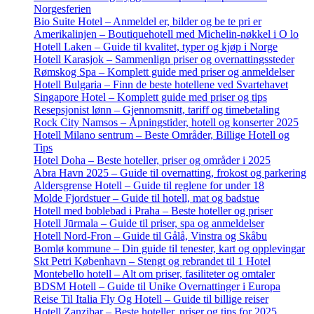
Norgesferien
Bio Suite Hotel – Anmeldel er, bilder og be te pri er
Amerikalinjen – Boutiquehotell med Michelin-nøkkel i O lo
Hotell Laken – Guide til kvalitet, typer og kjøp i Norge
Hotell Karasjok – Sammenlign priser og overnattingssteder
Rømskog Spa – Komplett guide med priser og anmeldelser
Hotell Bulgaria – Finn de beste hotellene ved Svartehavet
Singapore Hotel – Komplett guide med priser og tips
Resepsjonist lønn – Gjennomsnitt, tariff og timebetaling
Rock City Namsos – Åpningstider, hotell og konserter 2025
Hotell Milano sentrum – Beste Områder, Billige Hotell og
Tips
Hotel Doha – Beste hoteller, priser og områder i 2025
Abra Havn 2025 – Guide til overnatting, frokost og parkering
Aldersgrense Hotell – Guide til reglene for under 18
Molde Fjordstuer – Guide til hotell, mat og badstue
Hotell med boblebad i Praha – Beste hoteller og priser
Hotell Jūrmala – Guide til priser, spa og anmeldelser
Hotell Nord-Fron – Guide til Gålå, Vinstra og Skåbu
Bomlø kommune – Din guide til tenester, kart og opplevingar
Skt Petri København – Stengt og rebrandet til 1 Hotel
Montebello hotell – Alt om priser, fasiliteter og omtaler
BDSM Hotell – Guide til Unike Overnattinger i Europa
Reise Til Italia Fly Og Hotell – Guide til billige reiser
Hotell Zanzibar – Beste hoteller, priser og tips for 2025