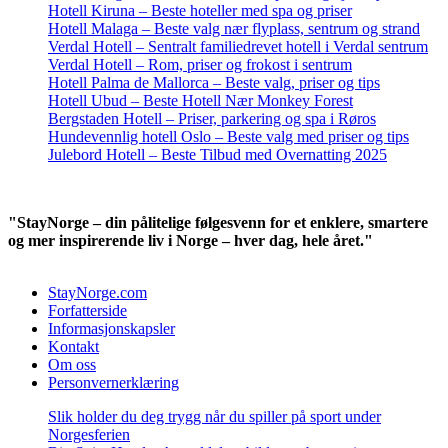
Hotell Kiruna – Beste hoteller med spa og priser
Hotell Malaga – Beste valg nær flyplass, sentrum og strand
Verdal Hotell – Sentralt familiedrevet hotell i Verdal sentrum
Verdal Hotell – Rom, priser og frokost i sentrum
Hotell Palma de Mallorca – Beste valg, priser og tips
Hotell Ubud – Beste Hotell Nær Monkey Forest
Bergstaden Hotell – Priser, parkering og spa i Røros
Hundevennlig hotell Oslo – Beste valg med priser og tips
Julebord Hotell – Beste Tilbud med Overnatting 2025
"StayNorge – din pålitelige følgesvenn for et enklere, smartere
og mer inspirerende liv i Norge – hver dag, hele året."
StayNorge.com
Forfatterside
Informasjonskapsler
Kontakt
Om oss
Personvernerklæring
Slik holder du deg trygg når du spiller på sport under
Norgesferien