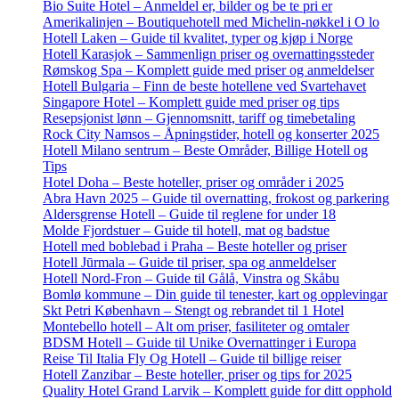
Bio Suite Hotel – Anmeldel er, bilder og be te pri er
Amerikalinjen – Boutiquehotell med Michelin-nøkkel i O lo
Hotell Laken – Guide til kvalitet, typer og kjøp i Norge
Hotell Karasjok – Sammenlign priser og overnattingssteder
Rømskog Spa – Komplett guide med priser og anmeldelser
Hotell Bulgaria – Finn de beste hotellene ved Svartehavet
Singapore Hotel – Komplett guide med priser og tips
Resepsjonist lønn – Gjennomsnitt, tariff og timebetaling
Rock City Namsos – Åpningstider, hotell og konserter 2025
Hotell Milano sentrum – Beste Områder, Billige Hotell og
Tips
Hotel Doha – Beste hoteller, priser og områder i 2025
Abra Havn 2025 – Guide til overnatting, frokost og parkering
Aldersgrense Hotell – Guide til reglene for under 18
Molde Fjordstuer – Guide til hotell, mat og badstue
Hotell med boblebad i Praha – Beste hoteller og priser
Hotell Jūrmala – Guide til priser, spa og anmeldelser
Hotell Nord-Fron – Guide til Gålå, Vinstra og Skåbu
Bomlø kommune – Din guide til tenester, kart og opplevingar
Skt Petri København – Stengt og rebrandet til 1 Hotel
Montebello hotell – Alt om priser, fasiliteter og omtaler
BDSM Hotell – Guide til Unike Overnattinger i Europa
Reise Til Italia Fly Og Hotell – Guide til billige reiser
Hotell Zanzibar – Beste hoteller, priser og tips for 2025
Quality Hotel Grand Larvik – Komplett guide for ditt opphold