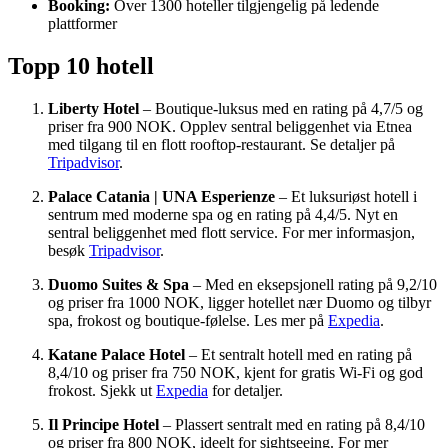
Booking:
Over 1300 hoteller tilgjengelig på ledende
plattformer
Topp 10 hotell
Liberty Hotel
– Boutique-luksus med en rating på 4,7/5 og
priser fra 900 NOK. Opplev sentral beliggenhet via Etnea
med tilgang til en flott rooftop-restaurant. Se detaljer på
Tripadvisor
.
Palace Catania | UNA Esperienze
– Et luksuriøst hotell i
sentrum med moderne spa og en rating på 4,4/5. Nyt en
sentral beliggenhet med flott service. For mer informasjon,
besøk
Tripadvisor
.
Duomo Suites & Spa
– Med en eksepsjonell rating på 9,2/10
og priser fra 1000 NOK, ligger hotellet nær Duomo og tilbyr
spa, frokost og boutique-følelse. Les mer på
Expedia
.
Katane Palace Hotel
– Et sentralt hotell med en rating på
8,4/10 og priser fra 750 NOK, kjent for gratis Wi-Fi og god
frokost. Sjekk ut
Expedia
for detaljer.
Il Principe Hotel
– Plassert sentralt med en rating på 8,4/10
og priser fra 800 NOK, ideelt for sightseeing. For mer