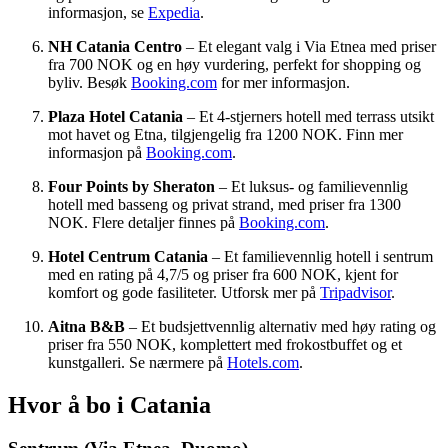
informasjon, se
Expedia
.
NH Catania Centro
– Et elegant valg i Via Etnea med priser
fra 700 NOK og en høy vurdering, perfekt for shopping og
byliv. Besøk
Booking.com
for mer informasjon.
Plaza Hotel Catania
– Et 4-stjerners hotell med terrass utsikt
mot havet og Etna, tilgjengelig fra 1200 NOK. Finn mer
informasjon på
Booking.com
.
Four Points by Sheraton
– Et luksus- og familievennlig
hotell med basseng og privat strand, med priser fra 1300
NOK. Flere detaljer finnes på
Booking.com
.
Hotel Centrum Catania
– Et familievennlig hotell i sentrum
med en rating på 4,7/5 og priser fra 600 NOK, kjent for
komfort og gode fasiliteter. Utforsk mer på
Tripadvisor
.
Aitna B&B
– Et budsjettvennlig alternativ med høy rating og
priser fra 550 NOK, komplettert med frokostbuffet og et
kunstgalleri. Se nærmere på
Hotels.com
.
Hvor å bo i Catania