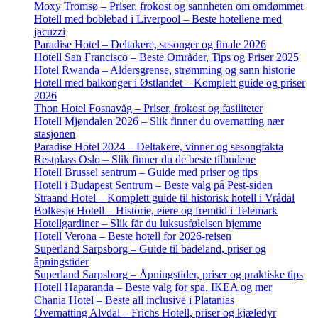
Moxy Tromsø – Priser, frokost og sannheten om omdømmet
Hotell med boblebad i Liverpool – Beste hotellene med
jacuzzi
Paradise Hotel – Deltakere, sesonger og finale 2026
Hotell San Francisco – Beste Områder, Tips og Priser 2025
Hotel Rwanda – Aldersgrense, strømming og sann historie
Hotell med balkonger i Østlandet – Komplett guide og priser
2026
Thon Hotel Fosnavåg – Priser, frokost og fasiliteter
Hotell Mjøndalen 2026 – Slik finner du overnatting nær
stasjonen
Paradise Hotel 2024 – Deltakere, vinner og sesongfakta
Restplass Oslo – Slik finner du de beste tilbudene
Hotell Brussel sentrum – Guide med priser og tips
Hotell i Budapest Sentrum – Beste valg på Pest-siden
Straand Hotel – Komplett guide til historisk hotell i Vrådal
Bolkesjø Hotell – Historie, eiere og fremtid i Telemark
Hotellgardiner – Slik får du luksusfølelsen hjemme
Hotell Verona – Beste hotell for 2026-reisen
Superland Sarpsborg – Guide til badeland, priser og
åpningstider
Superland Sarpsborg – Åpningstider, priser og praktiske tips
Hotell Haparanda – Beste valg for spa, IKEA og mer
Chania Hotel – Beste all inclusive i Platanias
Overnatting Alvdal – Frichs Hotell, priser og kjæledyr