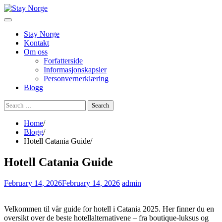
Skip
to
content
Stay Norge
Kontakt
Om oss
Forfatterside
Informasjonskapsler
Personvernerklæring
Blogg
Search
for:
Home
Blogg
Hotell Catania Guide
Hotell Catania Guide
February 14, 2026
February 14, 2026
admin
Velkommen til vår guide for hotell i Catania 2025. Her finner du en
oversikt over de beste hotellalternativene – fra boutique-luksus og