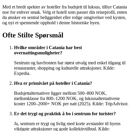
Med et bredt spekter av hoteller fra budsjett til luksus, tilbyr Catania
noe for enhver smak. Velg et hotell som passer din reiseprofil, enten
du ønsker en sentral beliggenhet eller rolige omgivelser ved kysten,
og nyt et spennende opphold i denne historiske byen.
Ofte Stilte Spørsmål
Hvilke områder i Catania har best
overnattingsmuligheter?
Sentrum og havfronten har størst utvalg med enkel tilgang til
restauranter, shopping og kulturelle attraksjoner. Kilde:
Expedia.
Hva er prisnivået på hoteller i Catania?
Budsjettalternativer ligger mellom 500–800 NOK,
mellomklasse fra 800–1200 NOK, og luksusalternativene
koster 1200–2000+ NOK per natt (2025). Kilde: TripAdvisor.
Er det trygt og praktisk å bo i sentrum for turister?
Ja, sentrum er trygt og livlig med korte avstander til byens
viktigste attraksjoner og gode kollektivtilbud. Kilde: