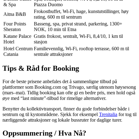
& Spa
Piazza Duomo
Frokostbuffet, Wi-Fi, hage, kunstutstillinger, høy
Aitna B&B
rating, 600 m til sentrum
Four Points
Basseng, spa, privat strand, parkering, 1300+
Sheraton
NOK, 10 min til Etna
Katane Palace
Gratis frokost, sentralt, Wi-Fi, 8,4/10, 1 km til
Hotel
stasjon
Hotel Centrum
Familievennlig, Wi-Fi, rooftop terrasse, 600 m til
Catania
sentrale attraksjoner
Tips & Råd for Booking
For de beste prisene anbefales det å sammenligne tilbud på
plattformer som Booking.com og Trivago, særlig utenom høysesong
(mars–mai). Tidlig booking kan ofte gi en bedre pris, men hold også
øye med “last minute”-tilbud for rimelige alternativer.
Benytter du kollektivtransport, finner du gode forbindelser både i
sentrum og til kystområdene. Sjekk for eksempel
Trenitalia
for tog til
nærliggende attraksjoner og lokale bussruter for daglige turer.
Oppsummering / Hva Nå?