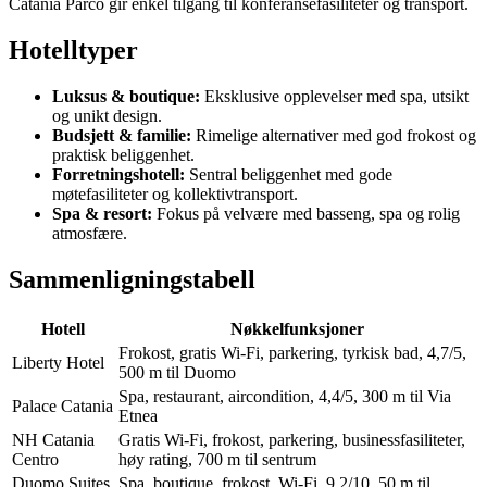
Catania Parco gir enkel tilgang til konferansefasiliteter og transport.
Hotelltyper
Luksus & boutique:
Eksklusive opplevelser med spa, utsikt
og unikt design.
Budsjett & familie:
Rimelige alternativer med god frokost og
praktisk beliggenhet.
Forretningshotell:
Sentral beliggenhet med gode
møtefasiliteter og kollektivtransport.
Spa & resort:
Fokus på velvære med basseng, spa og rolig
atmosfære.
Sammenligningstabell
Hotell
Nøkkelfunksjoner
Frokost, gratis Wi-Fi, parkering, tyrkisk bad, 4,7/5,
Liberty Hotel
500 m til Duomo
Spa, restaurant, aircondition, 4,4/5, 300 m til Via
Palace Catania
Etnea
NH Catania
Gratis Wi-Fi, frokost, parkering, businessfasiliteter,
Centro
høy rating, 700 m til sentrum
Duomo Suites
Spa, boutique, frokost, Wi-Fi, 9,2/10, 50 m til