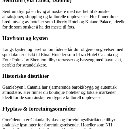
Sentrum (Via Etnea, Duomo)
Sentrum byr på en livlig atmosfære med nærhet til ikoniske
attraksjoner, shopping og kulturelle opplevelser. Her finner du et
bredt utvalg av hoteller som Liberty Hotel og Katane Palace, ideelle
for de som ønsker å ha det meste til fots.
Havfront og kysten
Langs kysten og havfrontområdene får du roligere omgivelser med
spektakulær utsikt til Etna. Hoteller som Plaza Hotel Catania og
Four Points by Sheraton tilbyr terrasser og basseng med havutsikt,
perfekt for strandelskere.
Historiske distrikter
Gamlebyen i Catania har sjarmerende barokkbygg og autentisk
atmosfære. Her finner du boutique-hoteller og lokale markeder,
ideelt for de som ønsker en dypere kulturell opplevelse.
Flyplass & forretningsområder
Områdene nær Catania flyplass og forretningsdistriktene tilbyr
praktiske løsninger for forretningsreisende. Hoteller som NH