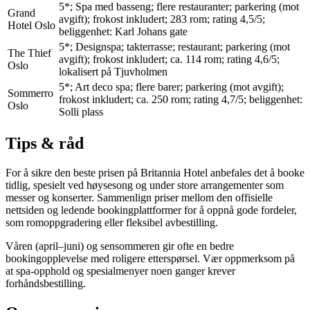
5*; Spa med basseng; flere restauranter; parkering (mot
Grand
avgift); frokost inkludert; 283 rom; rating 4,5/5;
Hotel Oslo
beliggenhet: Karl Johans gate
5*; Designspa; takterrasse; restaurant; parkering (mot
The Thief
avgift); frokost inkludert; ca. 114 rom; rating 4,6/5;
Oslo
lokalisert på Tjuvholmen
5*; Art deco spa; flere barer; parkering (mot avgift);
Sommerro
frokost inkludert; ca. 250 rom; rating 4,7/5; beliggenhet:
Oslo
Solli plass
Tips & råd
For å sikre den beste prisen på Britannia Hotel anbefales det å booke
tidlig, spesielt ved høysesong og under store arrangementer som
messer og konserter. Sammenlign priser mellom den offisielle
nettsiden og ledende bookingplattformer for å oppnå gode fordeler,
som romoppgradering eller fleksibel avbestilling.
Våren (april–juni) og sensommeren gir ofte en bedre
bookingopplevelse med roligere etterspørsel. Vær oppmerksom på
at spa-opphold og spesialmenyer noen ganger krever
forhåndsbestilling.