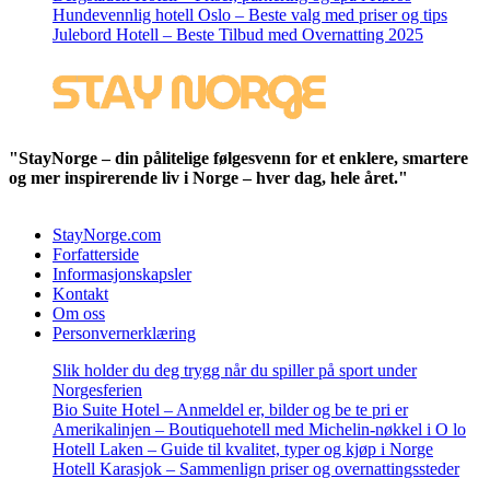
Hundevennlig hotell Oslo – Beste valg med priser og tips
Julebord Hotell – Beste Tilbud med Overnatting 2025
"StayNorge – din pålitelige følgesvenn for et enklere, smartere
og mer inspirerende liv i Norge – hver dag, hele året."
StayNorge.com
Forfatterside
Informasjonskapsler
Kontakt
Om oss
Personvernerklæring
Slik holder du deg trygg når du spiller på sport under
Norgesferien
Bio Suite Hotel – Anmeldel er, bilder og be te pri er
Amerikalinjen – Boutiquehotell med Michelin-nøkkel i O lo
Hotell Laken – Guide til kvalitet, typer og kjøp i Norge
Hotell Karasjok – Sammenlign priser og overnattingssteder