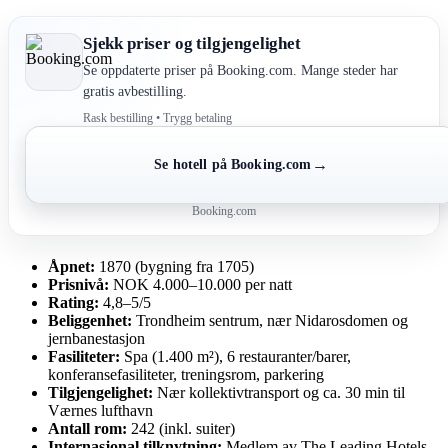
Sjekk priser og tilgjengelighet
Se oppdaterte priser på Booking.com. Mange steder har
gratis avbestilling.
Rask bestilling • Trygg betaling
→
Se hotell på Booking.com
Booking.com
Åpnet:
1870 (bygning fra 1705)
Prisnivå:
NOK 4.000–10.000 per natt
Rating:
4,8–5/5
Beliggenhet:
Trondheim sentrum, nær Nidarosdomen og
jernbanestasjon
Fasiliteter:
Spa (1.400 m²), 6 restauranter/barer,
konferansefasiliteter, treningsrom, parkering
Tilgjengelighet:
Nær kollektivtransport og ca. 30 min til
Værnes lufthavn
Antall rom:
242 (inkl. suiter)
Internasjonal tilknytning:
Medlem av The Leading Hotels