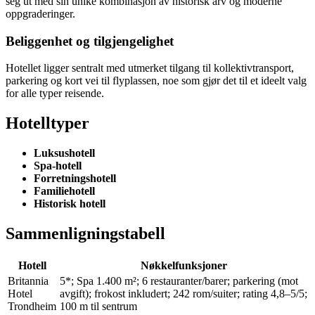
seg ut med sin unike kombinasjon av historisk arv og moderne
oppgraderinger.
Beliggenhet og tilgjengelighet
Hotellet ligger sentralt med utmerket tilgang til kollektivtransport,
parkering og kort vei til flyplassen, noe som gjør det til et ideelt valg
for alle typer reisende.
Hotelltyper
Luksushotell
Spa-hotell
Forretningshotell
Familiehotell
Historisk hotell
Sammenligningstabell
Hotell
Nøkkelfunksjoner
Britannia
5*; Spa 1.400 m²; 6 restauranter/barer; parkering (mot
Hotel
avgift); frokost inkludert; 242 rom/suiter; rating 4,8–5/5;
Trondheim
100 m til sentrum