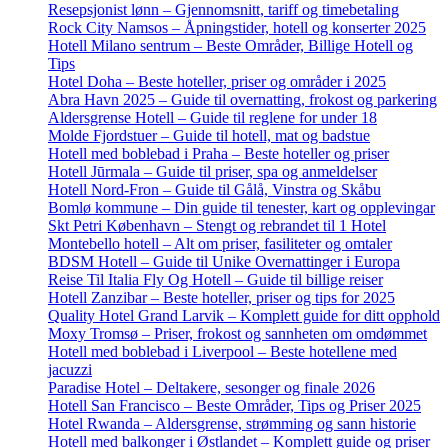
Resepsjonist lønn – Gjennomsnitt, tariff og timebetaling
Rock City Namsos – Åpningstider, hotell og konserter 2025
Hotell Milano sentrum – Beste Områder, Billige Hotell og
Tips
Hotel Doha – Beste hoteller, priser og områder i 2025
Abra Havn 2025 – Guide til overnatting, frokost og parkering
Aldersgrense Hotell – Guide til reglene for under 18
Molde Fjordstuer – Guide til hotell, mat og badstue
Hotell med boblebad i Praha – Beste hoteller og priser
Hotell Jūrmala – Guide til priser, spa og anmeldelser
Hotell Nord-Fron – Guide til Gålå, Vinstra og Skåbu
Bomlø kommune – Din guide til tenester, kart og opplevingar
Skt Petri København – Stengt og rebrandet til 1 Hotel
Montebello hotell – Alt om priser, fasiliteter og omtaler
BDSM Hotell – Guide til Unike Overnattinger i Europa
Reise Til Italia Fly Og Hotell – Guide til billige reiser
Hotell Zanzibar – Beste hoteller, priser og tips for 2025
Quality Hotel Grand Larvik – Komplett guide for ditt opphold
Moxy Tromsø – Priser, frokost og sannheten om omdømmet
Hotell med boblebad i Liverpool – Beste hotellene med
jacuzzi
Paradise Hotel – Deltakere, sesonger og finale 2026
Hotell San Francisco – Beste Områder, Tips og Priser 2025
Hotel Rwanda – Aldersgrense, strømming og sann historie
Hotell med balkonger i Østlandet – Komplett guide og priser