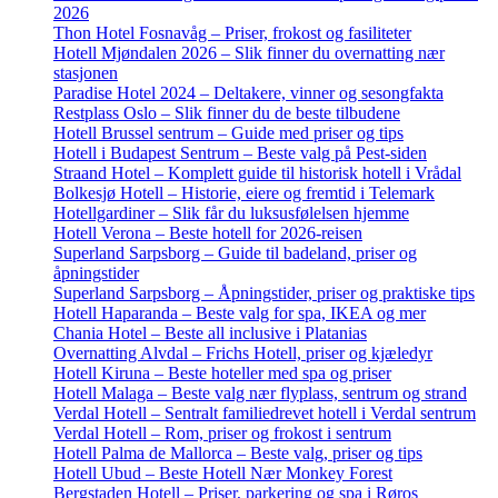
2026
Thon Hotel Fosnavåg – Priser, frokost og fasiliteter
Hotell Mjøndalen 2026 – Slik finner du overnatting nær
stasjonen
Paradise Hotel 2024 – Deltakere, vinner og sesongfakta
Restplass Oslo – Slik finner du de beste tilbudene
Hotell Brussel sentrum – Guide med priser og tips
Hotell i Budapest Sentrum – Beste valg på Pest-siden
Straand Hotel – Komplett guide til historisk hotell i Vrådal
Bolkesjø Hotell – Historie, eiere og fremtid i Telemark
Hotellgardiner – Slik får du luksusfølelsen hjemme
Hotell Verona – Beste hotell for 2026-reisen
Superland Sarpsborg – Guide til badeland, priser og
åpningstider
Superland Sarpsborg – Åpningstider, priser og praktiske tips
Hotell Haparanda – Beste valg for spa, IKEA og mer
Chania Hotel – Beste all inclusive i Platanias
Overnatting Alvdal – Frichs Hotell, priser og kjæledyr
Hotell Kiruna – Beste hoteller med spa og priser
Hotell Malaga – Beste valg nær flyplass, sentrum og strand
Verdal Hotell – Sentralt familiedrevet hotell i Verdal sentrum
Verdal Hotell – Rom, priser og frokost i sentrum
Hotell Palma de Mallorca – Beste valg, priser og tips
Hotell Ubud – Beste Hotell Nær Monkey Forest
Bergstaden Hotell – Priser, parkering og spa i Røros