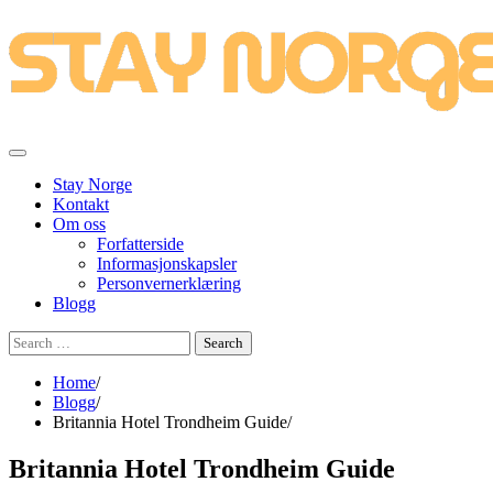
Skip
to
content
Stay Norge
Kontakt
Om oss
Forfatterside
Informasjonskapsler
Personvernerklæring
Blogg
Search
for:
Home
Blogg
Britannia Hotel Trondheim Guide
Britannia Hotel Trondheim Guide