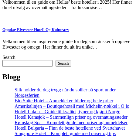
Velkommen til en guide om Hellas’ beste hoteller i 2025! Her finner
du et utvalg av overnattingssteder – fra luksuriøse…
Oppdag Elveseter Hotell Og Kulturarv
Velkommen til en inspirerende guide for deg som ønsker å oppleve
Elveseter og omegn. Her finner du alt fra unike…
Search
Search
Blogg
Slik holder du deg trygg når du spiller på sport under
Norgesferien
Bio Suite Hotel – Anmeldel er, bilder og be te pri er
Amerikalinjen – Boutiquehotell med Michelin-nøkkel i O lo
Hotell Laken – Guide til kvalitet, typer og kjøp i Norge
Hotell Karasjok – Sammenlign priser og overnattingssteder
Rømskog Spa – Komplett guide med priser og anmeldelser
Hotell Bulgaria – Finn de beste hotellene ved Svartehavet
Singapore Hotel – Komplett guide med priser og tips