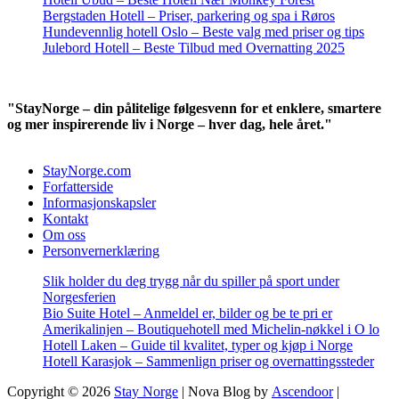
Bergstaden Hotell – Priser, parkering og spa i Røros
Hundevennlig hotell Oslo – Beste valg med priser og tips
Julebord Hotell – Beste Tilbud med Overnatting 2025
"StayNorge – din pålitelige følgesvenn for et enklere, smartere
og mer inspirerende liv i Norge – hver dag, hele året."
StayNorge.com
Forfatterside
Informasjonskapsler
Kontakt
Om oss
Personvernerklæring
Slik holder du deg trygg når du spiller på sport under
Norgesferien
Bio Suite Hotel – Anmeldel er, bilder og be te pri er
Amerikalinjen – Boutiquehotell med Michelin-nøkkel i O lo
Hotell Laken – Guide til kvalitet, typer og kjøp i Norge
Hotell Karasjok – Sammenlign priser og overnattingssteder
Copyright © 2026
Stay Norge
| Nova Blog by
Ascendoor
|