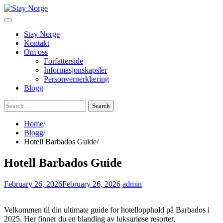
Skip
to
content
Stay Norge
Kontakt
Om oss
Forfatterside
Informasjonskapsler
Personvernerklæring
Blogg
Search
for:
Home
Blogg
Hotell Barbados Guide
Hotell Barbados Guide
February 26, 2026
February 26, 2026
admin
Velkommen til din ultimate guide for hotellopphold på Barbados i
2025. Her finner du en blanding av luksuriøse resorter,