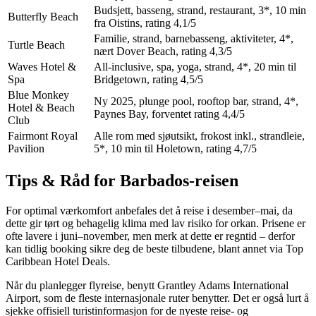
Budsjett, basseng, strand, restaurant, 3*, 10 min
Butterfly Beach
fra Oistins, rating 4,1/5
Familie, strand, barnebasseng, aktiviteter, 4*,
Turtle Beach
nært Dover Beach, rating 4,3/5
Waves Hotel &
All-inclusive, spa, yoga, strand, 4*, 20 min til
Spa
Bridgetown, rating 4,5/5
Blue Monkey
Ny 2025, plunge pool, rooftop bar, strand, 4*,
Hotel & Beach
Paynes Bay, forventet rating 4,4/5
Club
Fairmont Royal
Alle rom med sjøutsikt, frokost inkl., strandleie,
Pavilion
5*, 10 min til Holetown, rating 4,7/5
Tips & Råd for Barbados-reisen
For optimal værkomfort anbefales det å reise i desember–mai, da
dette gir tørt og behagelig klima med lav risiko for orkan. Prisene er
ofte lavere i juni–november, men merk at dette er regntid – derfor
kan tidlig booking sikre deg de beste tilbudene, blant annet via Top
Caribbean Hotel Deals.
Når du planlegger flyreise, benytt Grantley Adams International
Airport, som de fleste internasjonale ruter benytter. Det er også lurt å
sjekke offisiell turistinformasjon for de nyeste reise- og