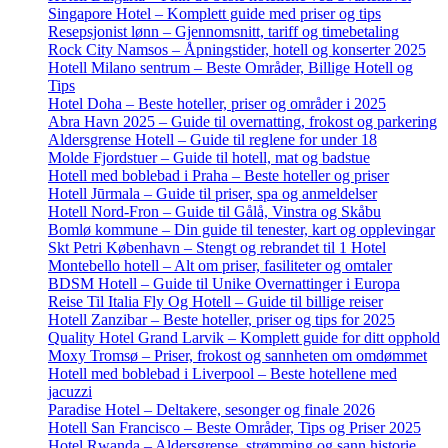
Singapore Hotel – Komplett guide med priser og tips
Resepsjonist lønn – Gjennomsnitt, tariff og timebetaling
Rock City Namsos – Åpningstider, hotell og konserter 2025
Hotell Milano sentrum – Beste Områder, Billige Hotell og
Tips
Hotel Doha – Beste hoteller, priser og områder i 2025
Abra Havn 2025 – Guide til overnatting, frokost og parkering
Aldersgrense Hotell – Guide til reglene for under 18
Molde Fjordstuer – Guide til hotell, mat og badstue
Hotell med boblebad i Praha – Beste hoteller og priser
Hotell Jūrmala – Guide til priser, spa og anmeldelser
Hotell Nord-Fron – Guide til Gålå, Vinstra og Skåbu
Bomlø kommune – Din guide til tenester, kart og opplevingar
Skt Petri København – Stengt og rebrandet til 1 Hotel
Montebello hotell – Alt om priser, fasiliteter og omtaler
BDSM Hotell – Guide til Unike Overnattinger i Europa
Reise Til Italia Fly Og Hotell – Guide til billige reiser
Hotell Zanzibar – Beste hoteller, priser og tips for 2025
Quality Hotel Grand Larvik – Komplett guide for ditt opphold
Moxy Tromsø – Priser, frokost og sannheten om omdømmet
Hotell med boblebad i Liverpool – Beste hotellene med
jacuzzi
Paradise Hotel – Deltakere, sesonger og finale 2026
Hotell San Francisco – Beste Områder, Tips og Priser 2025
Hotel Rwanda – Aldersgrense, strømming og sann historie