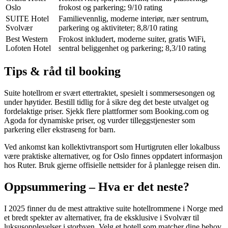
Oslo
frokost og parkering; 9/10 rating
SUITE Hotel
Familievennlig, moderne interiør, nær sentrum,
Svolvær
parkering og aktiviteter; 8,8/10 rating
Best Western
Frokost inkludert, moderne suiter, gratis WiFi,
Lofoten Hotel
sentral beliggenhet og parkering; 8,3/10 rating
Tips & råd til booking
Suite hotellrom er svært ettertraktet, spesielt i sommersesongen og
under høytider. Bestill tidlig for å sikre deg det beste utvalget og
fordelaktige priser. Sjekk flere plattformer som Booking.com og
Agoda for dynamiske priser, og vurder tilleggstjenester som
parkering eller ekstraseng for barn.
Ved ankomst kan kollektivtransport som Hurtigruten eller lokalbuss
være praktiske alternativer, og for Oslo finnes oppdatert informasjon
hos Ruter. Bruk gjerne offisielle nettsider for å planlegge reisen din.
Oppsummering – Hva er det neste?
I 2025 finner du de mest attraktive suite hotellrommene i Norge med
et bredt spekter av alternativer, fra de eksklusive i Svolvær til
luksusopplevelser i storbyen. Velg et hotell som matcher dine behov