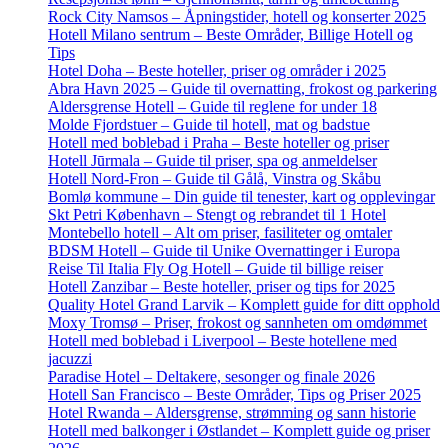
Rock City Namsos – Åpningstider, hotell og konserter 2025
Hotell Milano sentrum – Beste Områder, Billige Hotell og
Tips
Hotel Doha – Beste hoteller, priser og områder i 2025
Abra Havn 2025 – Guide til overnatting, frokost og parkering
Aldersgrense Hotell – Guide til reglene for under 18
Molde Fjordstuer – Guide til hotell, mat og badstue
Hotell med boblebad i Praha – Beste hoteller og priser
Hotell Jūrmala – Guide til priser, spa og anmeldelser
Hotell Nord-Fron – Guide til Gålå, Vinstra og Skåbu
Bomlø kommune – Din guide til tenester, kart og opplevingar
Skt Petri København – Stengt og rebrandet til 1 Hotel
Montebello hotell – Alt om priser, fasiliteter og omtaler
BDSM Hotell – Guide til Unike Overnattinger i Europa
Reise Til Italia Fly Og Hotell – Guide til billige reiser
Hotell Zanzibar – Beste hoteller, priser og tips for 2025
Quality Hotel Grand Larvik – Komplett guide for ditt opphold
Moxy Tromsø – Priser, frokost og sannheten om omdømmet
Hotell med boblebad i Liverpool – Beste hotellene med
jacuzzi
Paradise Hotel – Deltakere, sesonger og finale 2026
Hotell San Francisco – Beste Områder, Tips og Priser 2025
Hotel Rwanda – Aldersgrense, strømming og sann historie
Hotell med balkonger i Østlandet – Komplett guide og priser