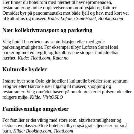
Her finner du hotellrom med nærhet til havnepromenaden,
restauranter og unike opplevelser som nordlysjakt og fotturer.
Området byr på panoramautsikt mot både fjell og hav, med kort vei
til kulturhus og museer.
Kilde: Lofoten SuiteHotel, Booking.com
Nær kollektivtransport og parkering
Velg hotell i nærheten av sentralstasjon eller med gode
parkeringsmuligheter. For eksempel tilbyr Lofoten SuiteHotel
parkering mot en avgift, og lokalbussene stopper i umiddelbar
nærhet.
Kilde: Ticati.com, Ruter.no
Kulturelle bydeler
I større byer som Oslo gir hoteller i kulturelle bydeler som sentrum,
Frogner eller Barcode nær tilgang til museer, shopping og
restauranter. Velg området basert på om du ønsker et pulserende eller
roligere miljø.
Kilde: VisitOSLO
Familievennlige omgivelser
For familier er det viktig med store rom, aktivitetsmuligheter og
ekstra soveplasser. Flere hoteller tilbyr også gratis tjenester for små
barn.
Kilde: Booking.com, Ticati.com