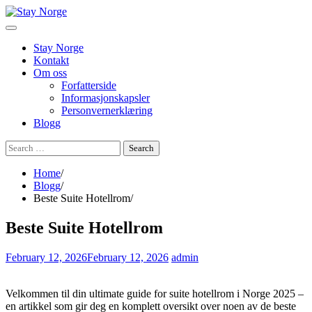
Skip
to
content
Stay Norge
Kontakt
Om oss
Forfatterside
Informasjonskapsler
Personvernerklæring
Blogg
Search
for:
Home
Blogg
Beste Suite Hotellrom
Beste Suite Hotellrom
February 12, 2026
February 12, 2026
admin
Velkommen til din ultimate guide for suite hotellrom i Norge 2025 –
en artikkel som gir deg en komplett oversikt over noen av de beste