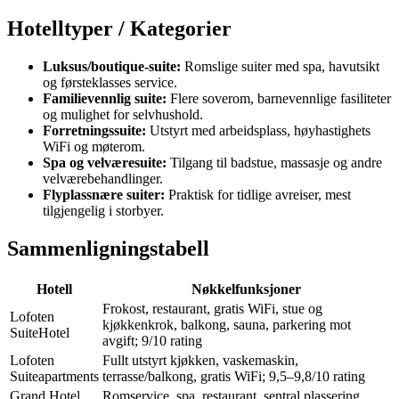
Hotelltyper / Kategorier
Luksus/boutique-suite:
Romslige suiter med spa, havutsikt
og førsteklasses service.
Familievennlig suite:
Flere soverom, barnevennlige fasiliteter
og mulighet for selvhushold.
Forretningssuite:
Utstyrt med arbeidsplass, høyhastighets
WiFi og møterom.
Spa og velværesuite:
Tilgang til badstue, massasje og andre
velværebehandlinger.
Flyplassnære suiter:
Praktisk for tidlige avreiser, mest
tilgjengelig i storbyer.
Sammenligningstabell
Hotell
Nøkkelfunksjoner
Frokost, restaurant, gratis WiFi, stue og
Lofoten
kjøkkenkrok, balkong, sauna, parkering mot
SuiteHotel
avgift; 9/10 rating
Lofoten
Fullt utstyrt kjøkken, vaskemaskin,
Suiteapartments
terrasse/balkong, gratis WiFi; 9,5–9,8/10 rating
Grand Hotel
Romservice, spa, restaurant, sentral plassering,