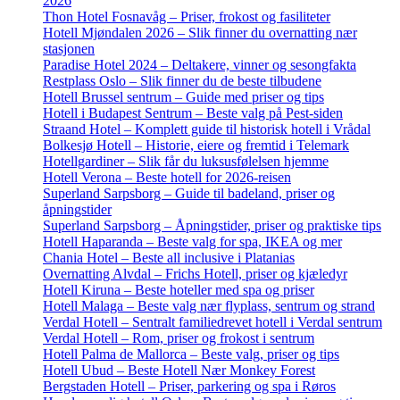
2026
Thon Hotel Fosnavåg – Priser, frokost og fasiliteter
Hotell Mjøndalen 2026 – Slik finner du overnatting nær
stasjonen
Paradise Hotel 2024 – Deltakere, vinner og sesongfakta
Restplass Oslo – Slik finner du de beste tilbudene
Hotell Brussel sentrum – Guide med priser og tips
Hotell i Budapest Sentrum – Beste valg på Pest-siden
Straand Hotel – Komplett guide til historisk hotell i Vrådal
Bolkesjø Hotell – Historie, eiere og fremtid i Telemark
Hotellgardiner – Slik får du luksusfølelsen hjemme
Hotell Verona – Beste hotell for 2026-reisen
Superland Sarpsborg – Guide til badeland, priser og
åpningstider
Superland Sarpsborg – Åpningstider, priser og praktiske tips
Hotell Haparanda – Beste valg for spa, IKEA og mer
Chania Hotel – Beste all inclusive i Platanias
Overnatting Alvdal – Frichs Hotell, priser og kjæledyr
Hotell Kiruna – Beste hoteller med spa og priser
Hotell Malaga – Beste valg nær flyplass, sentrum og strand
Verdal Hotell – Sentralt familiedrevet hotell i Verdal sentrum
Verdal Hotell – Rom, priser og frokost i sentrum
Hotell Palma de Mallorca – Beste valg, priser og tips
Hotell Ubud – Beste Hotell Nær Monkey Forest
Bergstaden Hotell – Priser, parkering og spa i Røros