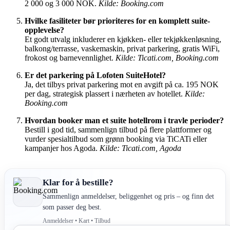
2 000 og 3 000 NOK.
Kilde: Booking.com
Hvilke fasiliteter bør prioriteres for en komplett suite-
opplevelse?
Et godt utvalg inkluderer en kjøkken- eller tekjøkkenløsning,
balkong/terrasse, vaskemaskin, privat parkering, gratis WiFi,
frokost og barnevennlighet.
Kilde: Ticati.com, Booking.com
Er det parkering på Lofoten SuiteHotel?
Ja, det tilbys privat parkering mot en avgift på ca. 195 NOK
per dag, strategisk plassert i nærheten av hotellet.
Kilde:
Booking.com
Hvordan booker man et suite hotellrom i travle perioder?
Bestill i god tid, sammenlign tilbud på flere plattformer og
vurder spesialtilbud som grønn booking via TiCATi eller
kampanjer hos Agoda.
Kilde: Ticati.com, Agoda
Klar for å bestille?
Sammenlign anmeldelser, beliggenhet og pris – og finn det
som passer deg best.
Anmeldelser • Kart • Tilbud