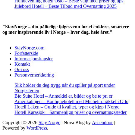
Hundevennlig hotell Oslo – Beste valg med priser og tips
Julebord Hotell – Beste Tilbud med Overnatting 2025
"StayNorge – din pålitelige følgesvenn for et enklere, smartere
og mer inspirerende liv i Norge – hver dag, hele året."
StayNorge.com
Forfatterside
Informasjonskapsler
Kontakt
Om oss
Personvernerklæring
Slik holder du deg trygg når du spiller på sport under
Norgesferien
Bio Suite Hotel – Anmeldel er, bilder og be te pri er
Amerikalinjen – Boutiquehotell med Michelin-nøkkel i O lo
Hotell Laken – Guide til kvalitet, typer og kjøp i Norge
Hotell Karasjok – Sammenlign priser og overnattingssteder
Copyright © 2026
Stay Norge
| Nova Blog by
Ascendoor
|
Powered by
WordPress
.