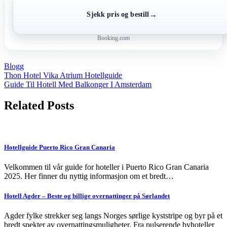
→
Sjekk pris og bestill
Booking.com
Blogg
Post
Thon Hotel Vika Atrium Hotellguide
Guide Til Hotell Med Balkonger I Amsterdam
navigation
Related Posts
Hotellguide Puerto Rico Gran Canaria
Velkommen til vår guide for hoteller i Puerto Rico Gran Canaria
2025. Her finner du nyttig informasjon om et bredt…
Hotell Agder – Beste og billige overnattinger på Sørlandet
Agder fylke strekker seg langs Norges sørlige kyststripe og byr på et
bredt spekter av overnattingsmuligheter. Fra pulserende byhoteller