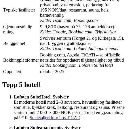
privat bad, vaskemaskin, parkering fra
Typiske fasiliteter
195 NOK/dag, restaurant, sauna, heis,
barnevennlig
Kilde: Ticati.com, Booking.com
Gjennomsnittlig
9–9,8/10 (basert på 75–176 anmeldelser)
rating
Kilde: Google, Booking.com, TripAdvisor
Svolvær sentrum (Torget 21 og Kirkegata 15),
Beliggenhet
nær bryggen og attraksjoner
Kilde: Ticati.com, Lofoten Suiteapartments
Booking.com, Agoda, TiCATi – se offisielle
Bokkingplattformer
nettsider for oppdatert tilgjengelighet og tilbud
Kilde: Booking.com, Lofoten SuiteHotel
Oppdatert
oktober 2025
Topp 5 hotell
Lofoten SuiteHotel, Svolvær
Et moderne hotell med 2–3 soverom, havutsikt og fasiliteter
som stue, kjøkkenkrok, balkong, restaurant og sauna. Prisene
starter rundt 2 000–3 000 NOK per natt med en gj.sn. rating
på 9/10.
Se detaljert info hos TiCATi
Lofoten Suiteapartments, Svolvær