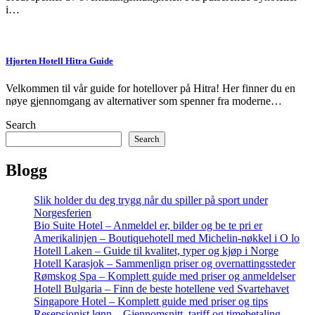
i…
Hjorten Hotell Hitra Guide
Velkommen til vår guide for hotellover på Hitra! Her finner du en
nøye gjennomgang av alternativer som spenner fra moderne…
Search
Search
Blogg
Slik holder du deg trygg når du spiller på sport under
Norgesferien
Bio Suite Hotel – Anmeldel er, bilder og be te pri er
Amerikalinjen – Boutiquehotell med Michelin-nøkkel i O lo
Hotell Laken – Guide til kvalitet, typer og kjøp i Norge
Hotell Karasjok – Sammenlign priser og overnattingssteder
Rømskog Spa – Komplett guide med priser og anmeldelser
Hotell Bulgaria – Finn de beste hotellene ved Svartehavet
Singapore Hotel – Komplett guide med priser og tips
Resepsjonist lønn – Gjennomsnitt, tariff og timebetaling