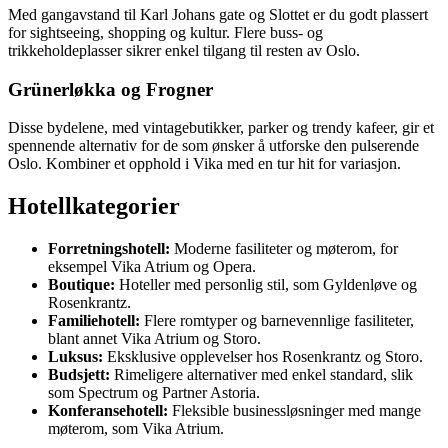
Med gangavstand til Karl Johans gate og Slottet er du godt plassert
for sightseeing, shopping og kultur. Flere buss- og
trikkeholdeplasser sikrer enkel tilgang til resten av Oslo.
Grünerløkka og Frogner
Disse bydelene, med vintagebutikker, parker og trendy kafeer, gir et
spennende alternativ for de som ønsker å utforske den pulserende
Oslo. Kombiner et opphold i Vika med en tur hit for variasjon.
Hotellkategorier
Forretningshotell:
Moderne fasiliteter og møterom, for
eksempel Vika Atrium og Opera.
Boutique:
Hoteller med personlig stil, som Gyldenløve og
Rosenkrantz.
Familiehotell:
Flere romtyper og barnevennlige fasiliteter,
blant annet Vika Atrium og Storo.
Luksus:
Eksklusive opplevelser hos Rosenkrantz og Storo.
Budsjett:
Rimeligere alternativer med enkel standard, slik
som Spectrum og Partner Astoria.
Konferansehotell:
Fleksible businessløsninger med mange
møterom, som Vika Atrium.