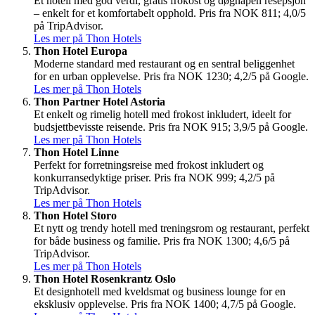
Et hotell med god verdi, gratis frokost og døgnåpen resepsjon
– enkelt for et komfortabelt opphold. Pris fra NOK 811; 4,0/5
på TripAdvisor.
Les mer på Thon Hotels
Thon Hotel Europa
Moderne standard med restaurant og en sentral beliggenhet
for en urban opplevelse. Pris fra NOK 1230; 4,2/5 på Google.
Les mer på Thon Hotels
Thon Partner Hotel Astoria
Et enkelt og rimelig hotell med frokost inkludert, ideelt for
budsjettbevisste reisende. Pris fra NOK 915; 3,9/5 på Google.
Les mer på Thon Hotels
Thon Hotel Linne
Perfekt for forretningsreise med frokost inkludert og
konkurransedyktige priser. Pris fra NOK 999; 4,2/5 på
TripAdvisor.
Les mer på Thon Hotels
Thon Hotel Storo
Et nytt og trendy hotell med treningsrom og restaurant, perfekt
for både business og familie. Pris fra NOK 1300; 4,6/5 på
TripAdvisor.
Les mer på Thon Hotels
Thon Hotel Rosenkrantz Oslo
Et designhotell med kveldsmat og business lounge for en
eksklusiv opplevelse. Pris fra NOK 1400; 4,7/5 på Google.