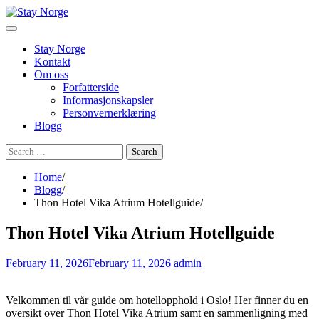
Skip
to
content
Stay Norge
Kontakt
Om oss
Forfatterside
Informasjonskapsler
Personvernerklæring
Blogg
Search
for:
Home
Blogg
Thon Hotel Vika Atrium Hotellguide
Thon Hotel Vika Atrium Hotellguide
February 11, 2026
February 11, 2026
admin
Velkommen til vår guide om hotellopphold i Oslo! Her finner du en
oversikt over Thon Hotel Vika Atrium samt en sammenligning med