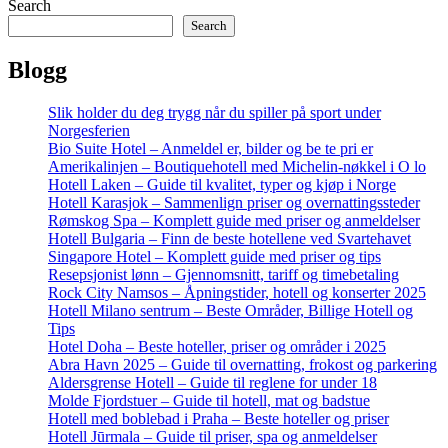
Search
Search
Blogg
Slik holder du deg trygg når du spiller på sport under
Norgesferien
Bio Suite Hotel – Anmeldel er, bilder og be te pri er
Amerikalinjen – Boutiquehotell med Michelin-nøkkel i O lo
Hotell Laken – Guide til kvalitet, typer og kjøp i Norge
Hotell Karasjok – Sammenlign priser og overnattingssteder
Rømskog Spa – Komplett guide med priser og anmeldelser
Hotell Bulgaria – Finn de beste hotellene ved Svartehavet
Singapore Hotel – Komplett guide med priser og tips
Resepsjonist lønn – Gjennomsnitt, tariff og timebetaling
Rock City Namsos – Åpningstider, hotell og konserter 2025
Hotell Milano sentrum – Beste Områder, Billige Hotell og
Tips
Hotel Doha – Beste hoteller, priser og områder i 2025
Abra Havn 2025 – Guide til overnatting, frokost og parkering
Aldersgrense Hotell – Guide til reglene for under 18
Molde Fjordstuer – Guide til hotell, mat og badstue
Hotell med boblebad i Praha – Beste hoteller og priser
Hotell Jūrmala – Guide til priser, spa og anmeldelser