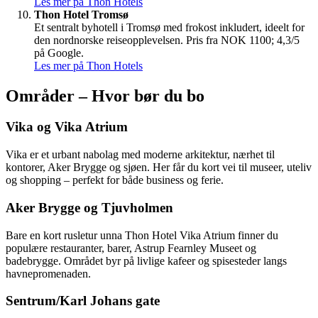
Les mer på Thon Hotels
Thon Hotel Tromsø
Et sentralt byhotell i Tromsø med frokost inkludert, ideelt for
den nordnorske reiseopplevelsen. Pris fra NOK 1100; 4,3/5
på Google.
Les mer på Thon Hotels
Områder – Hvor bør du bo
Vika og Vika Atrium
Vika er et urbant nabolag med moderne arkitektur, nærhet til
kontorer, Aker Brygge og sjøen. Her får du kort vei til museer, uteliv
og shopping – perfekt for både business og ferie.
Aker Brygge og Tjuvholmen
Bare en kort rusletur unna Thon Hotel Vika Atrium finner du
populære restauranter, barer, Astrup Fearnley Museet og
badebrygge. Området byr på livlige kafeer og spisesteder langs
havnepromenaden.
Sentrum/Karl Johans gate