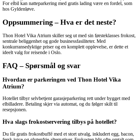
For elbil kan natteparkering med gratis lading være en fordel, som
hos Gyldenløve.
Oppsummering – Hva er det neste?
Thon Hotel Vika Atrium skiller seg ut med sin førsteklasses frokost,
sentrale beliggenhet og gode businessfasiliteter. Med
konkurransedyktige priser og en komplett opplevelse, er dette et
ideelt valg for reisende i Oslo.
FAQ – Spørsmål og svar
Hvordan er parkeringen ved Thon Hotel Vika
Atrium?
Hotellet tilbyr selvbetjent garasjeparkering rett under bygget med
elbilladere. Betaling skjer via automat, og du følger skilt til
resepsjonen.
Hva slags frokostservering tilbys på hotellet?
Du får gratis frokostbuffé med et stort utvalg, inkludert egg, bacon,
fersk juice og glutenfrie alternativer. Frokosten blir ofte omtalt som