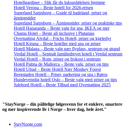
Hotellgardiner – Slik får du luksusfølelsen hjemme
Hotell Verona – Beste hotell for 2026-reisen
Superland Sarpsborg – Guide til badeland, priser og
åpningstider
Superland Sarpsborg – Åpningstider, priser og praktiske tips
Hotell Haparanda – Beste valg for spa, IKEA og mer
Chania Hotel – Beste all inclusive i Platanias
Overnatting Alvdal – Frichs Hotell, priser og kjæledyr
Hotell Kiruna – Beste hoteller med spa og priser
Hotell Malaga – Beste valg nær flyplass, sentrum og strand
Verdal Hotell – Sentralt familiedrevet hotell i Verdal sentrum
Verdal Hotell – Rom, priser og frokost i sentrum
Hotell Palma de Mallorca – Beste valg, priser og tips
Hotell Ubud – Beste Hotell Nær Monkey Forest
Bergstaden Hotell – Priser, parkering og spa i Røros
Hundevennlig hotell Oslo – Beste valg med priser og tips
Julebord Hotell – Beste Tilbud med Overnatting 2025
"StayNorge – din pålitelige følgesvenn for et enklere, smartere
og mer inspirerende liv i Norge – hver dag, hele året."
StayNorge.com