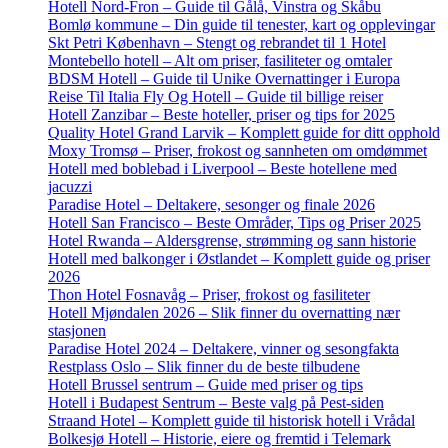
Hotell Nord-Fron – Guide til Gålå, Vinstra og Skåbu
Bomlø kommune – Din guide til tenester, kart og opplevingar
Skt Petri København – Stengt og rebrandet til 1 Hotel
Montebello hotell – Alt om priser, fasiliteter og omtaler
BDSM Hotell – Guide til Unike Overnattinger i Europa
Reise Til Italia Fly Og Hotell – Guide til billige reiser
Hotell Zanzibar – Beste hoteller, priser og tips for 2025
Quality Hotel Grand Larvik – Komplett guide for ditt opphold
Moxy Tromsø – Priser, frokost og sannheten om omdømmet
Hotell med boblebad i Liverpool – Beste hotellene med
jacuzzi
Paradise Hotel – Deltakere, sesonger og finale 2026
Hotell San Francisco – Beste Områder, Tips og Priser 2025
Hotel Rwanda – Aldersgrense, strømming og sann historie
Hotell med balkonger i Østlandet – Komplett guide og priser
2026
Thon Hotel Fosnavåg – Priser, frokost og fasiliteter
Hotell Mjøndalen 2026 – Slik finner du overnatting nær
stasjonen
Paradise Hotel 2024 – Deltakere, vinner og sesongfakta
Restplass Oslo – Slik finner du de beste tilbudene
Hotell Brussel sentrum – Guide med priser og tips
Hotell i Budapest Sentrum – Beste valg på Pest-siden
Straand Hotel – Komplett guide til historisk hotell i Vrådal
Bolkesjø Hotell – Historie, eiere og fremtid i Telemark