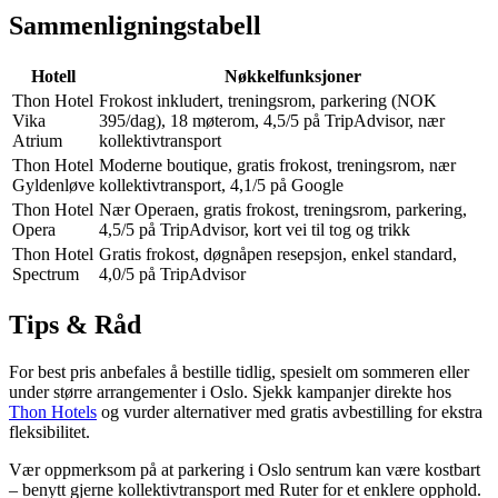
Sammenligningstabell
Hotell
Nøkkelfunksjoner
Thon Hotel
Frokost inkludert, treningsrom, parkering (NOK
Vika
395/dag), 18 møterom, 4,5/5 på TripAdvisor, nær
Atrium
kollektivtransport
Thon Hotel
Moderne boutique, gratis frokost, treningsrom, nær
Gyldenløve
kollektivtransport, 4,1/5 på Google
Thon Hotel
Nær Operaen, gratis frokost, treningsrom, parkering,
Opera
4,5/5 på TripAdvisor, kort vei til tog og trikk
Thon Hotel
Gratis frokost, døgnåpen resepsjon, enkel standard,
Spectrum
4,0/5 på TripAdvisor
Tips & Råd
For best pris anbefales å bestille tidlig, spesielt om sommeren eller
under større arrangementer i Oslo. Sjekk kampanjer direkte hos
Thon Hotels
og vurder alternativer med gratis avbestilling for ekstra
fleksibilitet.
Vær oppmerksom på at parkering i Oslo sentrum kan være kostbart
– benytt gjerne kollektivtransport med Ruter for et enklere opphold.