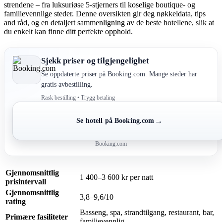
strendene – fra luksuriøse 5-stjerners til koselige boutique- og
familievennlige steder. Denne oversikten gir deg nøkkeldata, tips
and råd, og en detaljert sammenligning av de beste hotellene, slik at
du enkelt kan finne ditt perfekte opphold.
Sjekk priser og tilgjengelighet
Se oppdaterte priser på Booking.com. Mange steder har
gratis avbestilling.
Rask bestilling • Trygg betaling
→
Se hotell på Booking.com
Booking.com
Gjennomsnittlig
1 400–3 600 kr per natt
prisintervall
Gjennomsnittlig
3,8–9,6/10
rating
Basseng, spa, strandtilgang, restaurant, bar,
Primære fasiliteter
familievennlig