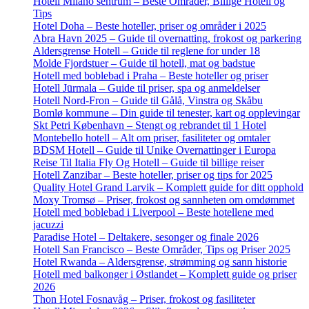
Hotell Milano sentrum – Beste Områder, Billige Hotell og
Tips
Hotel Doha – Beste hoteller, priser og områder i 2025
Abra Havn 2025 – Guide til overnatting, frokost og parkering
Aldersgrense Hotell – Guide til reglene for under 18
Molde Fjordstuer – Guide til hotell, mat og badstue
Hotell med boblebad i Praha – Beste hoteller og priser
Hotell Jūrmala – Guide til priser, spa og anmeldelser
Hotell Nord-Fron – Guide til Gålå, Vinstra og Skåbu
Bomlø kommune – Din guide til tenester, kart og opplevingar
Skt Petri København – Stengt og rebrandet til 1 Hotel
Montebello hotell – Alt om priser, fasiliteter og omtaler
BDSM Hotell – Guide til Unike Overnattinger i Europa
Reise Til Italia Fly Og Hotell – Guide til billige reiser
Hotell Zanzibar – Beste hoteller, priser og tips for 2025
Quality Hotel Grand Larvik – Komplett guide for ditt opphold
Moxy Tromsø – Priser, frokost og sannheten om omdømmet
Hotell med boblebad i Liverpool – Beste hotellene med
jacuzzi
Paradise Hotel – Deltakere, sesonger og finale 2026
Hotell San Francisco – Beste Områder, Tips og Priser 2025
Hotel Rwanda – Aldersgrense, strømming og sann historie
Hotell med balkonger i Østlandet – Komplett guide og priser
2026
Thon Hotel Fosnavåg – Priser, frokost og fasiliteter