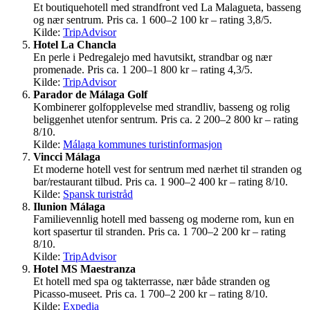
Et boutiquehotell med strandfront ved La Malagueta, basseng
og nær sentrum. Pris ca. 1 600–2 100 kr – rating 3,8/5.
Kilde:
TripAdvisor
Hotel La Chancla
En perle i Pedregalejo med havutsikt, strandbar og nær
promenade. Pris ca. 1 200–1 800 kr – rating 4,3/5.
Kilde:
TripAdvisor
Parador de Málaga Golf
Kombinerer golfopplevelse med strandliv, basseng og rolig
beliggenhet utenfor sentrum. Pris ca. 2 200–2 800 kr – rating
8/10.
Kilde:
Málaga kommunes turistinformasjon
Vincci Málaga
Et moderne hotell vest for sentrum med nærhet til stranden og
bar/restaurant tilbud. Pris ca. 1 900–2 400 kr – rating 8/10.
Kilde:
Spansk turistråd
Ilunion Málaga
Familievennlig hotell med basseng og moderne rom, kun en
kort spasertur til stranden. Pris ca. 1 700–2 200 kr – rating
8/10.
Kilde:
TripAdvisor
Hotel MS Maestranza
Et hotell med spa og takterrasse, nær både stranden og
Picasso-museet. Pris ca. 1 700–2 200 kr – rating 8/10.
Kilde:
Expedia