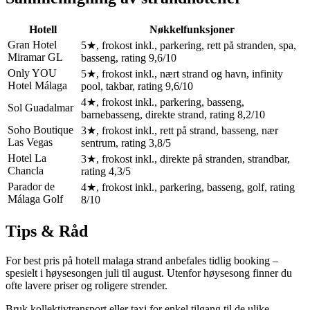
Hotell
Nøkkelfunksjoner
Gran Hotel
5★, frokost inkl., parkering, rett på stranden, spa,
Miramar GL
basseng, rating 9,6/10
Only YOU
5★, frokost inkl., nært strand og havn, infinity
Hotel Málaga
pool, takbar, rating 9,6/10
4★, frokost inkl., parkering, basseng,
Sol Guadalmar
barnebasseng, direkte strand, rating 8,2/10
Soho Boutique
3★, frokost inkl., rett på strand, basseng, nær
Las Vegas
sentrum, rating 3,8/5
Hotel La
3★, frokost inkl., direkte på stranden, strandbar,
Chancla
rating 4,3/5
Parador de
4★, frokost inkl., parkering, basseng, golf, rating
Málaga Golf
8/10
Tips & Råd
For best pris på hotell malaga strand anbefales tidlig booking –
spesielt i høysesongen juli til august. Utenfor høysesong finner du
ofte lavere priser og roligere strender.
Bruk kollektivtransport eller taxi for enkel tilgang til de ulike