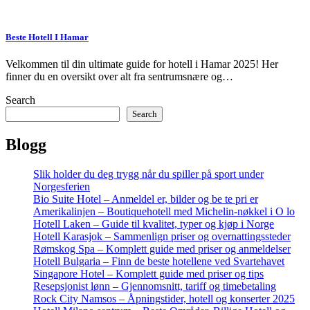
Beste Hotell I Hamar
Velkommen til din ultimate guide for hotell i Hamar 2025! Her
finner du en oversikt over alt fra sentrumsnære og…
Search
Search
Blogg
Slik holder du deg trygg når du spiller på sport under
Norgesferien
Bio Suite Hotel – Anmeldel er, bilder og be te pri er
Amerikalinjen – Boutiquehotell med Michelin-nøkkel i O lo
Hotell Laken – Guide til kvalitet, typer og kjøp i Norge
Hotell Karasjok – Sammenlign priser og overnattingssteder
Rømskog Spa – Komplett guide med priser og anmeldelser
Hotell Bulgaria – Finn de beste hotellene ved Svartehavet
Singapore Hotel – Komplett guide med priser og tips
Resepsjonist lønn – Gjennomsnitt, tariff og timebetaling
Rock City Namsos – Åpningstider, hotell og konserter 2025