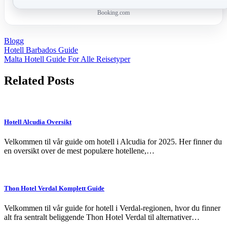
Booking.com
Blogg
Post
Hotell Barbados Guide
Malta Hotell Guide For Alle Reisetyper
navigation
Related Posts
Hotell Alcudia Oversikt
Velkommen til vår guide om hotell i Alcudia for 2025. Her finner du
en oversikt over de mest populære hotellene,…
Thon Hotel Verdal Komplett Guide
Velkommen til vår guide for hotell i Verdal-regionen, hvor du finner
alt fra sentralt beliggende Thon Hotel Verdal til alternativer…