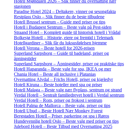
Hotell Mjøndalen 2026 – Slik finner du overnatting nær
stasjonen
Paradise Hotel 2024 – Deltakere, vinner og sesongfakta
Restplass Oslo – Slik finner du de beste tilbudene
Hotell Brussel sentrum – Guide med priser og tips
Hotell i Budapest Sentrum – Beste valg på Pest-siden
Straand Hotel – Komplett guide til historisk hotell i Vrådal
Bolkesjø Hotell – Historie, eiere og fremtid i Telemark
Hotellgardiner – Slik får du luksusfølelsen hjemme
Hotell Verona – Beste hotell for 2026-reisen
Superland Sarpsborg – Guide til badeland, priser og
åpningstider
Superland Sarpsborg – Åpningstider, priser og praktiske tips
Hotell Haparanda – Beste valg for spa, IKEA og mer
Chania Hotel – Beste all inclusive i Platanias
Overnatting Alvdal – Frichs Hotell, priser og kjæledyr
Hotell Kiruna – Beste hoteller med spa og priser
Hotell Malaga – Beste valg nær flyplass, sentrum og strand
Verdal Hotell – Sentralt familiedrevet hotell i Verdal sentrum
Verdal Hotell – Rom, priser og frokost i sentrum
Hotell Palma de Mallorca – Beste valg, priser og tips
Hotell Ubud – Beste Hotell Nær Monkey Forest
Bergstaden Hotell – Priser, parkering og spa i Røros
Hundevennlig hotell Oslo – Beste valg med priser og tips
Julebord Hotell – Beste Tilbud med Overnatting 2025