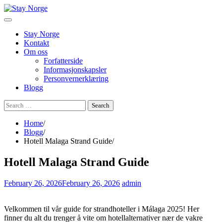
Skip
to
content
Stay Norge
Kontakt
Om oss
Forfatterside
Informasjonskapsler
Personvernerklæring
Blogg
Search
for:
Home
Blogg
Hotell Malaga Strand Guide
Hotell Malaga Strand Guide
February 26, 2026
February 26, 2026
admin
Velkommen til vår guide for strandhoteller i Málaga 2025! Her
finner du alt du trenger å vite om hotellalternativer nær de vakre