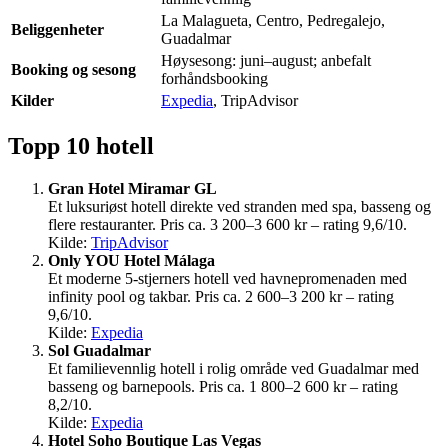
La Malagueta, Centro, Pedregalejo,
Beliggenheter
Guadalmar
Høysesong: juni–august; anbefalt
Booking og sesong
forhåndsbooking
Kilder
Expedia
, TripAdvisor
Topp 10 hotell
Gran Hotel Miramar GL
Et luksuriøst hotell direkte ved stranden med spa, basseng og
flere restauranter. Pris ca. 3 200–3 600 kr – rating 9,6/10.
Kilde:
TripAdvisor
Only YOU Hotel Málaga
Et moderne 5-stjerners hotell ved havnepromenaden med
infinity pool og takbar. Pris ca. 2 600–3 200 kr – rating
9,6/10.
Kilde:
Expedia
Sol Guadalmar
Et familievennlig hotell i rolig område ved Guadalmar med
basseng og barnepools. Pris ca. 1 800–2 600 kr – rating
8,2/10.
Kilde:
Expedia
Hotel Soho Boutique Las Vegas