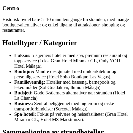
Centro
Historisk bydel bare 5–10 minutters gange fra stranden, med mange
boutique-alternativer og enkel tilgang til attraksjoner, shopping og
restauranter.
Hotelltyper / Kategorier
Luksus:
5-stjerners hoteller med spa, premium restaurant og
topp service (f.eks. Gran Hotel Miramar GL, Only YOU
Hotel Málaga).
Boutique:
Mindre designhotell med unik arkitektur og
personlig service (Hotel Soho Boutique Las Vegas).
Familievennlig:
Hoteller med basseng, barnepools og
lekeområder (Sol Guadalmar, Ilunion Málaga).
Budsjett:
Gode 3-stjerners alternativer nær stranden (Hotel
La Chancla).
Business:
Sentral beliggenhet med møterom og raske
transportforbindelser (Sercotel Málaga).
Spa-hotell:
Fokus på velvære og helsefasiliteter (Gran Hotel
Miramar GL, Hotel MS Maestranza).
Sammenligning av strandhoteller