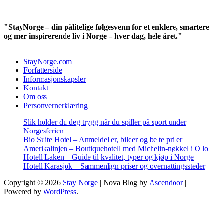
"StayNorge – din pålitelige følgesvenn for et enklere, smartere
og mer inspirerende liv i Norge – hver dag, hele året."
StayNorge.com
Forfatterside
Informasjonskapsler
Kontakt
Om oss
Personvernerklæring
Slik holder du deg trygg når du spiller på sport under
Norgesferien
Bio Suite Hotel – Anmeldel er, bilder og be te pri er
Amerikalinjen – Boutiquehotell med Michelin-nøkkel i O lo
Hotell Laken – Guide til kvalitet, typer og kjøp i Norge
Hotell Karasjok – Sammenlign priser og overnattingssteder
Copyright © 2026
Stay Norge
| Nova Blog by
Ascendoor
|
Powered by
WordPress
.