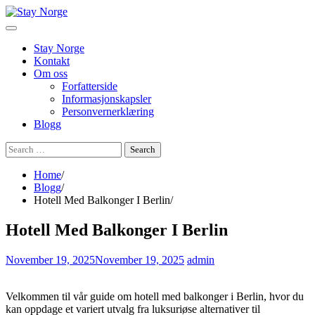
Skip
to
content
Stay Norge
Kontakt
Om oss
Forfatterside
Informasjonskapsler
Personvernerklæring
Blogg
Search
for:
Home
Blogg
Hotell Med Balkonger I Berlin
Hotell Med Balkonger I Berlin
November 19, 2025
November 19, 2025
admin
Velkommen til vår guide om hotell med balkonger i Berlin, hvor du
kan oppdage et variert utvalg fra luksuriøse alternativer til