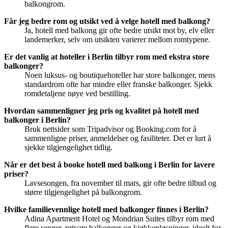
balkongrom.
Får jeg bedre rom og utsikt ved å velge hotell med balkong?
Ja, hotell med balkong gir ofte bedre utsikt mot by, elv eller
landemerker, selv om utsikten varierer mellom romtypene.
Er det vanlig at hoteller i Berlin tilbyr rom med ekstra store
balkonger?
Noen luksus- og boutiquehoteller har store balkonger, mens
standardrom ofte har mindre eller franske balkonger. Sjekk
romdetaljene nøye ved bestilling.
Hvordan sammenligner jeg pris og kvalitet på hotell med
balkonger i Berlin?
Bruk nettsider som Tripadvisor og Booking.com for å
sammenligne priser, anmeldelser og fasiliteter. Det er lurt å
sjekke tilgjengelighet tidlig.
Når er det best å booke hotell med balkong i Berlin for lavere
priser?
Lavsesongen, fra november til mars, gir ofte bedre tilbud og
større tilgjengelighet på balkongrom.
Hvilke familievennlige hotell med balkonger finnes i Berlin?
Adina Apartment Hotel og Mondrian Suites tilbyr rom med
flere senger, private balkonger og kjøkkenløsninger, ideelt for