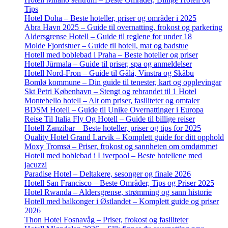
Tips
Hotel Doha – Beste hoteller, priser og områder i 2025
Abra Havn 2025 – Guide til overnatting, frokost og parkering
Aldersgrense Hotell – Guide til reglene for under 18
Molde Fjordstuer – Guide til hotell, mat og badstue
Hotell med boblebad i Praha – Beste hoteller og priser
Hotell Jūrmala – Guide til priser, spa og anmeldelser
Hotell Nord-Fron – Guide til Gålå, Vinstra og Skåbu
Bomlø kommune – Din guide til tenester, kart og opplevingar
Skt Petri København – Stengt og rebrandet til 1 Hotel
Montebello hotell – Alt om priser, fasiliteter og omtaler
BDSM Hotell – Guide til Unike Overnattinger i Europa
Reise Til Italia Fly Og Hotell – Guide til billige reiser
Hotell Zanzibar – Beste hoteller, priser og tips for 2025
Quality Hotel Grand Larvik – Komplett guide for ditt opphold
Moxy Tromsø – Priser, frokost og sannheten om omdømmet
Hotell med boblebad i Liverpool – Beste hotellene med
jacuzzi
Paradise Hotel – Deltakere, sesonger og finale 2026
Hotell San Francisco – Beste Områder, Tips og Priser 2025
Hotel Rwanda – Aldersgrense, strømming og sann historie
Hotell med balkonger i Østlandet – Komplett guide og priser
2026
Thon Hotel Fosnavåg – Priser, frokost og fasiliteter