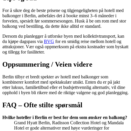
For å sikre deg de beste prisene og tilgjengeligheten på hotell med
balkonger i Berlin, anbefales det å booke minst 3–6 måneder i
forveien, spesielt før sommersesongen. Husk å be om rom med stor
balkong ved bestilling, da dette ikke alltid er standard.
Dersom du planlegger å utforske byen med kollektivtransport, kan
du kjøpe dagspass via
BVG
for en smidig reise mellom hotell og
attraksjoner. Vær også oppmerksom på ekstra kostnader som byskatt
og tillegg for fasiliteter.
Oppsummering / Veien videre
Berlin tilbyr et bredt spekter av hotell med balkonger som
kombinerer komfort med spektakulær utsikt. Enten du er på jakt
etter luksus, familietilbud eller et budsjettvennlig alternativ, vil dine
opphold i byen bli rikere med de riktige valgene og god planlegging.
FAQ – Ofte stilte spørsmål
Hvilke hoteller i Berlin er best for dem som ønsker en balkong?
Grand Hyatt Berlin, Radisson Collection Hotel og Mandala
Hotel er gode alternativer med høye vurderinger for