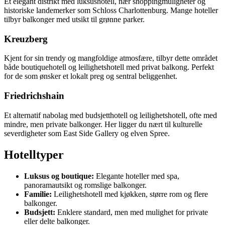
Et elegant distrikt med luksushotell, nær shoppingmuligheter og
historiske landemerker som Schloss Charlottenburg. Mange hoteller
tilbyr balkonger med utsikt til grønne parker.
Kreuzberg
Kjent for sin trendy og mangfoldige atmosfære, tilbyr dette området
både boutiquehotell og leilighetshotell med privat balkong. Perfekt
for de som ønsker et lokalt preg og sentral beliggenhet.
Friedrichshain
Et alternatif nabolag med budsjetthotell og leilighetshotell, ofte med
mindre, men private balkonger. Her ligger du nært til kulturelle
severdigheter som East Side Gallery og elven Spree.
Hotelltyper
Luksus og boutique:
Elegante hoteller med spa,
panoramautsikt og romslige balkonger.
Familie:
Leilighetshotell med kjøkken, større rom og flere
balkonger.
Budsjett:
Enklere standard, men med mulighet for private
eller delte balkonger.