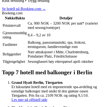
Rask bestilling • Trygg betaling
Se hotell på Booking.com
→
Booking.com
Nøkkelfakta
Detaljer
Ca. 900 NOK – 3200 NOK per natt* (varierer
Prisintervall
med sesong/romtype)
Gjennomsnittlig
8,4 – 9,2 av 10
rating
Balkong, panoramautsikt, spa, frokost,
Fasiliteter
treningsrom, familievennlige rom
Nær attraksjoner i Mitte, Charlottenburg,
Beliggenhet
Potsdamer Platz, Friedrichstrasse
Tilgjengelighet
Sesongbasert høy etterspørsel april–oktober
Topp 7 hotell med balkonger i Berlin
Grand Hyatt Berlin, Tiergarten
Et luksuriøst hotell med en imponerende spa-avdeling og
romslige balkonger med utsikt til den grønne oasen
Tiergarten. Pris fra ca. 2109 NOK og rating 9,1/10.
Les mer på offisiell side