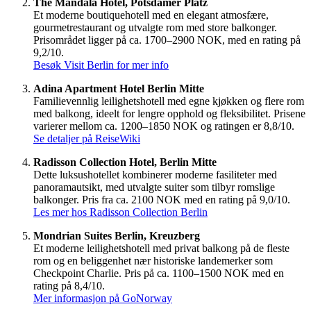
The Mandala Hotel, Potsdamer Platz
Et moderne boutiquehotell med en elegant atmosfære,
gourmetrestaurant og utvalgte rom med store balkonger.
Prisområdet ligger på ca. 1700–2900 NOK, med en rating på
9,2/10.
Besøk Visit Berlin for mer info
Adina Apartment Hotel Berlin Mitte
Familievennlig leilighetshotell med egne kjøkken og flere rom
med balkong, ideelt for lengre opphold og fleksibilitet. Prisene
varierer mellom ca. 1200–1850 NOK og ratingen er 8,8/10.
Se detaljer på ReiseWiki
Radisson Collection Hotel, Berlin Mitte
Dette luksushotellet kombinerer moderne fasiliteter med
panoramautsikt, med utvalgte suiter som tilbyr romslige
balkonger. Pris fra ca. 2100 NOK med en rating på 9,0/10.
Les mer hos Radisson Collection Berlin
Mondrian Suites Berlin, Kreuzberg
Et moderne leilighetshotell med privat balkong på de fleste
rom og en beliggenhet nær historiske landemerker som
Checkpoint Charlie. Pris på ca. 1100–1500 NOK med en
rating på 8,4/10.
Mer informasjon på GoNorway