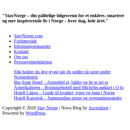
"StayNorge – din pålitelige følgesvenn for et enklere, smartere
og mer inspirerende liv i Norge – hver dag, hele året."
StayNorge.com
Forfatterside
Informasjonskapsler
Kontakt
Om oss
Personvernerklæring
Slik holder du deg trygg når du spiller på sport under
Norgesferien
Bio Suite Hotel – Anmeldel er, bilder og be te pri er
Amerikalinjen – Boutiquehotell med Michelin-nøkkel i O lo
Hotell Laken – Guide til kvalitet, typer og kjøp i Norge
Hotell Karasjok – Sammenlign priser og overnattingssteder
Copyright © 2026
Stay Norge
| Nova Blog by
Ascendoor
|
Powered by
WordPress
.