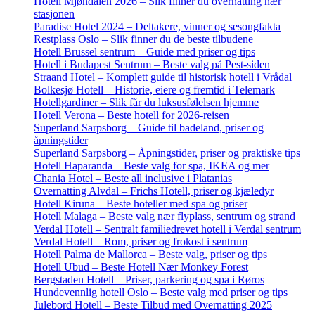
Hotell Mjøndalen 2026 – Slik finner du overnatting nær
stasjonen
Paradise Hotel 2024 – Deltakere, vinner og sesongfakta
Restplass Oslo – Slik finner du de beste tilbudene
Hotell Brussel sentrum – Guide med priser og tips
Hotell i Budapest Sentrum – Beste valg på Pest-siden
Straand Hotel – Komplett guide til historisk hotell i Vrådal
Bolkesjø Hotell – Historie, eiere og fremtid i Telemark
Hotellgardiner – Slik får du luksusfølelsen hjemme
Hotell Verona – Beste hotell for 2026-reisen
Superland Sarpsborg – Guide til badeland, priser og
åpningstider
Superland Sarpsborg – Åpningstider, priser og praktiske tips
Hotell Haparanda – Beste valg for spa, IKEA og mer
Chania Hotel – Beste all inclusive i Platanias
Overnatting Alvdal – Frichs Hotell, priser og kjæledyr
Hotell Kiruna – Beste hoteller med spa og priser
Hotell Malaga – Beste valg nær flyplass, sentrum og strand
Verdal Hotell – Sentralt familiedrevet hotell i Verdal sentrum
Verdal Hotell – Rom, priser og frokost i sentrum
Hotell Palma de Mallorca – Beste valg, priser og tips
Hotell Ubud – Beste Hotell Nær Monkey Forest
Bergstaden Hotell – Priser, parkering og spa i Røros
Hundevennlig hotell Oslo – Beste valg med priser og tips
Julebord Hotell – Beste Tilbud med Overnatting 2025