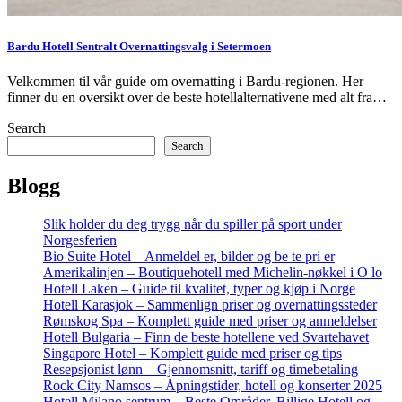
Bardu Hotell Sentralt Overnattingsvalg i Setermoen
Velkommen til vår guide om overnatting i Bardu-regionen. Her
finner du en oversikt over de beste hotellalternativene med alt fra…
Search
Search
Blogg
Slik holder du deg trygg når du spiller på sport under
Norgesferien
Bio Suite Hotel – Anmeldel er, bilder og be te pri er
Amerikalinjen – Boutiquehotell med Michelin-nøkkel i O lo
Hotell Laken – Guide til kvalitet, typer og kjøp i Norge
Hotell Karasjok – Sammenlign priser og overnattingssteder
Rømskog Spa – Komplett guide med priser og anmeldelser
Hotell Bulgaria – Finn de beste hotellene ved Svartehavet
Singapore Hotel – Komplett guide med priser og tips
Resepsjonist lønn – Gjennomsnitt, tariff og timebetaling
Rock City Namsos – Åpningstider, hotell og konserter 2025
Hotell Milano sentrum – Beste Områder, Billige Hotell og