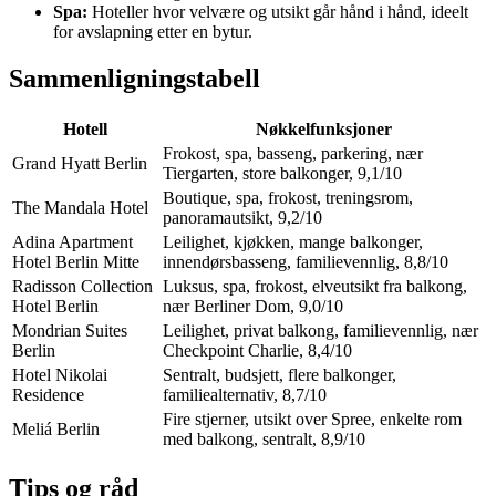
Spa:
Hoteller hvor velvære og utsikt går hånd i hånd, ideelt
for avslapning etter en bytur.
Sammenligningstabell
Hotell
Nøkkelfunksjoner
Frokost, spa, basseng, parkering, nær
Grand Hyatt Berlin
Tiergarten, store balkonger, 9,1/10
Boutique, spa, frokost, treningsrom,
The Mandala Hotel
panoramautsikt, 9,2/10
Adina Apartment
Leilighet, kjøkken, mange balkonger,
Hotel Berlin Mitte
innendørsbasseng, familievennlig, 8,8/10
Radisson Collection
Luksus, spa, frokost, elveutsikt fra balkong,
Hotel Berlin
nær Berliner Dom, 9,0/10
Mondrian Suites
Leilighet, privat balkong, familievennlig, nær
Berlin
Checkpoint Charlie, 8,4/10
Hotel Nikolai
Sentralt, budsjett, flere balkonger,
Residence
familiealternativ, 8,7/10
Fire stjerner, utsikt over Spree, enkelte rom
Meliá Berlin
med balkong, sentralt, 8,9/10
Tips og råd