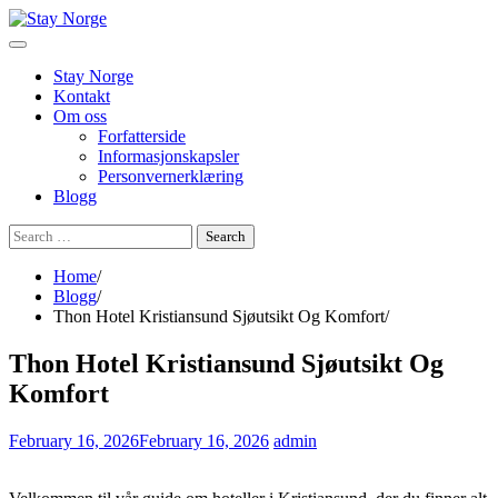
Skip
to
content
Stay Norge
Kontakt
Om oss
Forfatterside
Informasjonskapsler
Personvernerklæring
Blogg
Search
for:
Home
Blogg
Thon Hotel Kristiansund Sjøutsikt Og Komfort
Thon Hotel Kristiansund Sjøutsikt Og
Komfort
February 16, 2026
February 16, 2026
admin