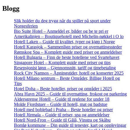
Blogg
Slik holder du deg trygg når du spiller på sport under
Norgesferien
Bio Suite Hotel – Anmeldel er, bilder og be te pri er
Amerikalinjen – Boutiquehotell med Michelin-nøkkel i O lo
Hotell Laken – Guide til kvalitet, typer og kjøp i Norge
Hotell Karasjok – Sammenlign priser og overnattingssteder
Rømskog Spa – Komplett guide med priser og anmeldelser
Hotell Bulgaria – Finn de beste hotellene ved Svartehavet
Singapore Hotel – Komplett guide med priser og tips
Resepsjonist lønn – Gjennomsnitt, tariff og timebetaling
Rock City Namsos – Åpningstider, hotell og konserter 2025
Hotell Milano sentrum – Beste Områder, Billige Hotell og
Tips
Hotel Doha – Beste hoteller, priser og områder i 2025
Abra Havn 2025 – Guide til overnatting, frokost og parkering
Aldersgrense Hotell – Guide til reglene for under 18
Molde Fjordstuer – Guide til hotell, mat og badstue
Hotell med boblebad i Praha – Beste hoteller og priser
Hotell Jūrmala – Guide til priser, spa og anmeldelser
Hotell Nord-Fron – Guide til Gålå, Vinstra og Skåbu
Bomlø kommune – Din guide til tenester, kart og opplevingar