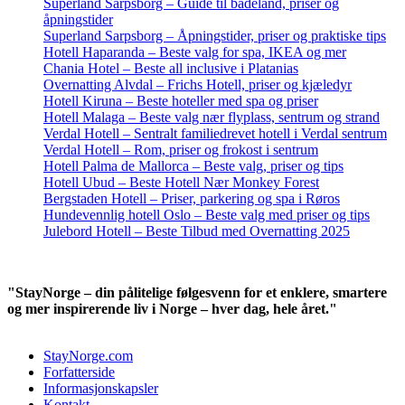
Superland Sarpsborg – Guide til badeland, priser og
åpningstider
Superland Sarpsborg – Åpningstider, priser og praktiske tips
Hotell Haparanda – Beste valg for spa, IKEA og mer
Chania Hotel – Beste all inclusive i Platanias
Overnatting Alvdal – Frichs Hotell, priser og kjæledyr
Hotell Kiruna – Beste hoteller med spa og priser
Hotell Malaga – Beste valg nær flyplass, sentrum og strand
Verdal Hotell – Sentralt familiedrevet hotell i Verdal sentrum
Verdal Hotell – Rom, priser og frokost i sentrum
Hotell Palma de Mallorca – Beste valg, priser og tips
Hotell Ubud – Beste Hotell Nær Monkey Forest
Bergstaden Hotell – Priser, parkering og spa i Røros
Hundevennlig hotell Oslo – Beste valg med priser og tips
Julebord Hotell – Beste Tilbud med Overnatting 2025
"StayNorge – din pålitelige følgesvenn for et enklere, smartere
og mer inspirerende liv i Norge – hver dag, hele året."
StayNorge.com
Forfatterside
Informasjonskapsler
Kontakt