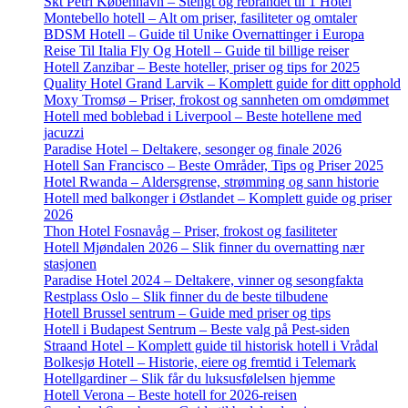
Skt Petri København – Stengt og rebrandet til 1 Hotel
Montebello hotell – Alt om priser, fasiliteter og omtaler
BDSM Hotell – Guide til Unike Overnattinger i Europa
Reise Til Italia Fly Og Hotell – Guide til billige reiser
Hotell Zanzibar – Beste hoteller, priser og tips for 2025
Quality Hotel Grand Larvik – Komplett guide for ditt opphold
Moxy Tromsø – Priser, frokost og sannheten om omdømmet
Hotell med boblebad i Liverpool – Beste hotellene med
jacuzzi
Paradise Hotel – Deltakere, sesonger og finale 2026
Hotell San Francisco – Beste Områder, Tips og Priser 2025
Hotel Rwanda – Aldersgrense, strømming og sann historie
Hotell med balkonger i Østlandet – Komplett guide og priser
2026
Thon Hotel Fosnavåg – Priser, frokost og fasiliteter
Hotell Mjøndalen 2026 – Slik finner du overnatting nær
stasjonen
Paradise Hotel 2024 – Deltakere, vinner og sesongfakta
Restplass Oslo – Slik finner du de beste tilbudene
Hotell Brussel sentrum – Guide med priser og tips
Hotell i Budapest Sentrum – Beste valg på Pest-siden
Straand Hotel – Komplett guide til historisk hotell i Vrådal
Bolkesjø Hotell – Historie, eiere og fremtid i Telemark
Hotellgardiner – Slik får du luksusfølelsen hjemme
Hotell Verona – Beste hotell for 2026-reisen