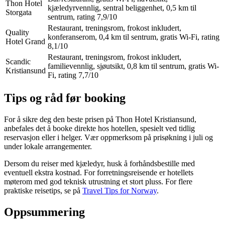
Thon Hotel
kjæledyrvennlig, sentral beliggenhet, 0,5 km til
Storgata
sentrum, rating 7,9/10
Restaurant, treningsrom, frokost inkludert,
Quality
konferanserom, 0,4 km til sentrum, gratis Wi-Fi, rating
Hotel Grand
8,1/10
Restaurant, treningsrom, frokost inkludert,
Scandic
familievennlig, sjøutsikt, 0,8 km til sentrum, gratis Wi-
Kristiansund
Fi, rating 7,7/10
Tips og råd før booking
For å sikre deg den beste prisen på Thon Hotel Kristiansund,
anbefales det å booke direkte hos hotellen, spesielt ved tidlig
reservasjon eller i helger. Vær oppmerksom på prisøkning i juli og
under lokale arrangementer.
Dersom du reiser med kjæledyr, husk å forhåndsbestille med
eventuell ekstra kostnad. For forretningsreisende er hotellets
møterom med god teknisk utrustning et stort pluss. For flere
praktiske reisetips, se på
Travel Tips for Norway
.
Oppsummering