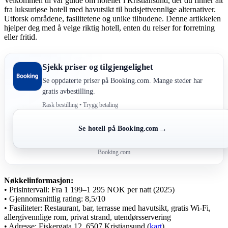
Velkommen til vår guide om hoteller i Kristiansund, der du finner alt
fra luksuriøse hotell med havutsikt til budsjettvennlige alternativer.
Utforsk områdene, fasilitetene og unike tilbudene. Denne artikkelen
hjelper deg med å velge riktig hotell, enten du reiser for forretning
eller fritid.
Sjekk priser og tilgjengelighet
Se oppdaterte priser på Booking.com. Mange steder har
gratis avbestilling.
Rask bestilling • Trygg betaling
→
Se hotell på Booking.com
Booking.com
Nøkkelinformasjon:
• Prisintervall: Fra 1 199–1 295 NOK per natt (2025)
• Gjennomsnittlig rating: 8,5/10
• Fasiliteter: Restaurant, bar, terrasse med havutsikt, gratis Wi-Fi,
allergivennlige rom, privat strand, utendørsservering
• Adresse: Fiskergata 12, 6507 Kristiansund (
kart
)