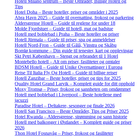
Hotell Milano sentrum – Beste Områder, Billige Hotell og
Tips
Hotel Doha – Beste hoteller, priser og områder i 2025
Abra Havn 2025 – Guide til overnatting, frokost og parkering
Aldersgrense Hotell – Guide til reglene for under 18
Molde Fjordstuer – Guide til hotell, mat og badstue
Hotell med boblebad i Praha – Beste hoteller og priser
Hotell Jūrmala – Guide til priser, spa og anmeldelser
Hotell Nord-Fron – Guide til Gålå, Vinstra og Skåbu
Bomlø kommune – Din guide til tenester, kart og opplevingar
Skt Petri København – Stengt og rebrandet til 1 Hotel
Montebello hotell – Alt om priser, fasiliteter og omtaler
BDSM Hotell – Guide til Unike Overnattinger i Europa
Reise Til Italia Fly Og Hotell – Guide til billige reiser
Hotell Zanzibar – Beste hoteller, priser og tips for 2025
Quality Hotel Grand Larvik – Komplett guide for ditt opphold
Moxy Tromsø – Priser, frokost og sannheten om omdømmet
Hotell med boblebad i Liverpool – Beste hotellene med
jacuzzi
Paradise Hotel – Deltakere, sesonger og finale 2026
Hotell San Francisco – Beste Områder, Tips og Priser 2025
Hotel Rwanda – Aldersgrense, strømming og sann historie
Hotell med balkonger i Østlandet – Komplett guide og priser
2026
Thon Hotel Fosnavåg – Priser, frokost og fasiliteter