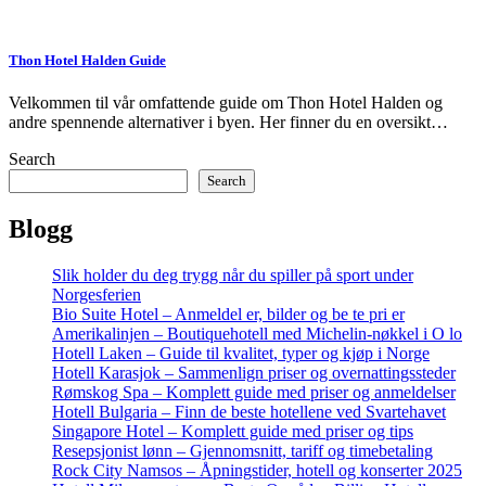
Thon Hotel Halden Guide
Velkommen til vår omfattende guide om Thon Hotel Halden og
andre spennende alternativer i byen. Her finner du en oversikt…
Search
Search
Blogg
Slik holder du deg trygg når du spiller på sport under
Norgesferien
Bio Suite Hotel – Anmeldel er, bilder og be te pri er
Amerikalinjen – Boutiquehotell med Michelin-nøkkel i O lo
Hotell Laken – Guide til kvalitet, typer og kjøp i Norge
Hotell Karasjok – Sammenlign priser og overnattingssteder
Rømskog Spa – Komplett guide med priser og anmeldelser
Hotell Bulgaria – Finn de beste hotellene ved Svartehavet
Singapore Hotel – Komplett guide med priser og tips
Resepsjonist lønn – Gjennomsnitt, tariff og timebetaling
Rock City Namsos – Åpningstider, hotell og konserter 2025