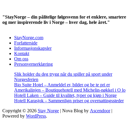
"StayNorge – din pålitelige følgesvenn for et enklere, smartere
og mer inspirerende liv i Norge – hver dag, hele året."
StayNorge.com
Forfatterside
Informasjonskapsler
Kontakt
Om oss
Personvernerklæring
Slik holder du deg trygg når du spiller på sport under
Norgesferien
Bio Suite Hotel – Anmeldel er, bilder og be te pri er
Amerikalinjen – Boutiquehotell med Michelin-nøkkel i O lo
Hotell Laken – Guide til kvalitet, typer og kjøp i Norge
Hotell Karasjok – Sammenlign priser og overnattingssteder
Copyright © 2026
Stay Norge
| Nova Blog by
Ascendoor
|
Powered by
WordPress
.