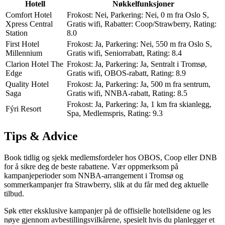
Hotell
Nøkkelfunksjoner
Comfort Hotel
Frokost: Nei, Parkering: Nei, 0 m fra Oslo S,
Xpress Central
Gratis wifi, Rabatter: Coop/Strawberry, Rating:
Station
8.0
First Hotel
Frokost: Ja, Parkering: Nei, 550 m fra Oslo S,
Millennium
Gratis wifi, Seniorrabatt, Rating: 8.4
Clarion Hotel The
Frokost: Ja, Parkering: Ja, Sentralt i Tromsø,
Edge
Gratis wifi, OBOS-rabatt, Rating: 8.9
Quality Hotel
Frokost: Ja, Parkering: Ja, 500 m fra sentrum,
Saga
Gratis wifi, NNBA-rabatt, Rating: 8.5
Frokost: Ja, Parkering: Ja, 1 km fra skianlegg,
Fýri Resort
Spa, Medlemspris, Rating: 9.3
Tips & Advice
Book tidlig og sjekk medlemsfordeler hos OBOS, Coop eller DNB
for å sikre deg de beste rabattene. Vær oppmerksom på
kampanjeperioder som NNBA-arrangement i Tromsø og
sommerkampanjer fra Strawberry, slik at du får med deg aktuelle
tilbud.
Søk etter eksklusive kampanjer på de offisielle hotellsidene og les
nøye gjennom avbestillingsvilkårene, spesielt hvis du planlegger et