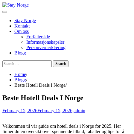
Skip
to
content
Stay Norge
Kontakt
Om oss
Forfatterside
Informasjonskapsler
Personvernerklæring
Blogg
Search
for:
Home
Blogg
Beste Hotell Deals I Norge
Beste Hotell Deals I Norge
February 15, 2026
February 15, 2026
admin
Velkommen til vår guide om hotell deals i Norge for 2025. Her
finner du en oversikt over spennende tilbud, rabatter og tips for å