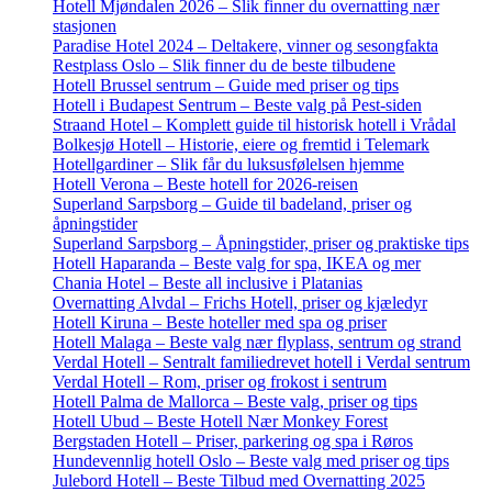
Hotell Mjøndalen 2026 – Slik finner du overnatting nær
stasjonen
Paradise Hotel 2024 – Deltakere, vinner og sesongfakta
Restplass Oslo – Slik finner du de beste tilbudene
Hotell Brussel sentrum – Guide med priser og tips
Hotell i Budapest Sentrum – Beste valg på Pest-siden
Straand Hotel – Komplett guide til historisk hotell i Vrådal
Bolkesjø Hotell – Historie, eiere og fremtid i Telemark
Hotellgardiner – Slik får du luksusfølelsen hjemme
Hotell Verona – Beste hotell for 2026-reisen
Superland Sarpsborg – Guide til badeland, priser og
åpningstider
Superland Sarpsborg – Åpningstider, priser og praktiske tips
Hotell Haparanda – Beste valg for spa, IKEA og mer
Chania Hotel – Beste all inclusive i Platanias
Overnatting Alvdal – Frichs Hotell, priser og kjæledyr
Hotell Kiruna – Beste hoteller med spa og priser
Hotell Malaga – Beste valg nær flyplass, sentrum og strand
Verdal Hotell – Sentralt familiedrevet hotell i Verdal sentrum
Verdal Hotell – Rom, priser og frokost i sentrum
Hotell Palma de Mallorca – Beste valg, priser og tips
Hotell Ubud – Beste Hotell Nær Monkey Forest
Bergstaden Hotell – Priser, parkering og spa i Røros
Hundevennlig hotell Oslo – Beste valg med priser og tips
Julebord Hotell – Beste Tilbud med Overnatting 2025