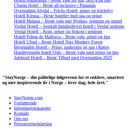
Hotell Haparanda – Beste valg for spa, IKEA og mer
Chania Hotel – Beste all inclusive i Platanias
Overnatting Alvdal – Frichs Hotell, priser og kjæledyr
Hotell Kiruna – Beste hoteller med spa og priser
Hotell Malaga – Beste valg nær flyplass, sentrum og strand
Verdal Hotell – Sentralt familiedrevet hotell i Verdal sentrum
Verdal Hotell – Rom, priser og frokost i sentrum
Hotell Palma de Mallorca – Beste valg, priser og tips
Hotell Ubud – Beste Hotell Nær Monkey Forest
Bergstaden Hotell – Priser, parkering og spa i Røros
Hundevennlig hotell Oslo – Beste valg med priser og tips
Julebord Hotell – Beste Tilbud med Overnatting 2025
"StayNorge – din pålitelige følgesvenn for et enklere, smartere
og mer inspirerende liv i Norge – hver dag, hele året."
StayNorge.com
Forfatterside
Informasjonskapsler
Kontakt
Om oss
Personvernerklæring