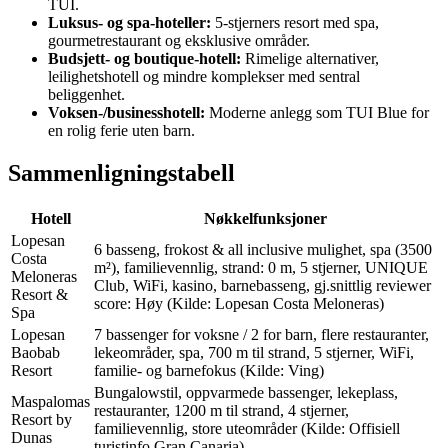
TUI.
Luksus- og spa-hoteller:
5-stjerners resort med spa,
gourmetrestaurant og eksklusive områder.
Budsjett- og boutique-hotell:
Rimelige alternativer,
leilighetshotell og mindre komplekser med sentral
beliggenhet.
Voksen-/businesshotell:
Moderne anlegg som TUI Blue for
en rolig ferie uten barn.
Sammenligningstabell
Hotell
Nøkkelfunksjoner
Lopesan
6 basseng, frokost & all inclusive mulighet, spa (3500
Costa
m²), familievennlig, strand: 0 m, 5 stjerner, UNIQUE
Meloneras
Club, WiFi, kasino, barnebasseng, gj.snittlig reviewer
Resort &
score: Høy (
Kilde: Lopesan Costa Meloneras
)
Spa
Lopesan
7 bassenger for voksne / 2 for barn, flere restauranter,
Baobab
lekeområder, spa, 700 m til strand, 5 stjerner, WiFi,
Resort
familie- og barnefokus (
Kilde: Ving
)
Bungalowstil, oppvarmede bassenger, lekeplass,
Maspalomas
restauranter, 1200 m til strand, 4 stjerner,
Resort by
familievennlig, store uteområder (
Kilde: Offisiell
Dunas
turistinfo Gran Canaria
)