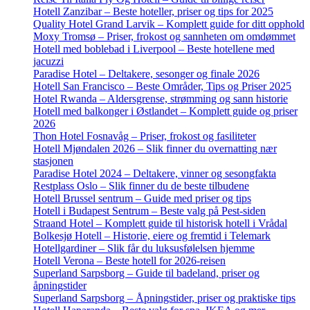
Hotell Zanzibar – Beste hoteller, priser og tips for 2025
Quality Hotel Grand Larvik – Komplett guide for ditt opphold
Moxy Tromsø – Priser, frokost og sannheten om omdømmet
Hotell med boblebad i Liverpool – Beste hotellene med
jacuzzi
Paradise Hotel – Deltakere, sesonger og finale 2026
Hotell San Francisco – Beste Områder, Tips og Priser 2025
Hotel Rwanda – Aldersgrense, strømming og sann historie
Hotell med balkonger i Østlandet – Komplett guide og priser
2026
Thon Hotel Fosnavåg – Priser, frokost og fasiliteter
Hotell Mjøndalen 2026 – Slik finner du overnatting nær
stasjonen
Paradise Hotel 2024 – Deltakere, vinner og sesongfakta
Restplass Oslo – Slik finner du de beste tilbudene
Hotell Brussel sentrum – Guide med priser og tips
Hotell i Budapest Sentrum – Beste valg på Pest-siden
Straand Hotel – Komplett guide til historisk hotell i Vrådal
Bolkesjø Hotell – Historie, eiere og fremtid i Telemark
Hotellgardiner – Slik får du luksusfølelsen hjemme
Hotell Verona – Beste hotell for 2026-reisen
Superland Sarpsborg – Guide til badeland, priser og
åpningstider
Superland Sarpsborg – Åpningstider, priser og praktiske tips