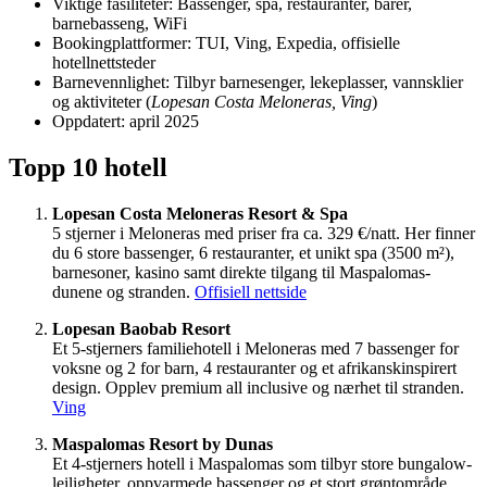
Viktige fasiliteter: Bassenger, spa, restauranter, barer,
barnebasseng, WiFi
Bookingplattformer: TUI, Ving, Expedia, offisielle
hotellnettsteder
Barnevennlighet: Tilbyr barnesenger, lekeplasser, vannsklier
og aktiviteter (
Lopesan Costa Meloneras, Ving
)
Oppdatert: april 2025
Topp 10 hotell
Lopesan Costa Meloneras Resort & Spa
5 stjerner i Meloneras med priser fra ca. 329 €/natt. Her finner
du 6 store bassenger, 6 restauranter, et unikt spa (3500 m²),
barnesoner, kasino samt direkte tilgang til Maspalomas-
dunene og stranden.
Offisiell nettside
Lopesan Baobab Resort
Et 5-stjerners familiehotell i Meloneras med 7 bassenger for
voksne og 2 for barn, 4 restauranter og et afrikanskinspirert
design. Opplev premium all inclusive og nærhet til stranden.
Ving
Maspalomas Resort by Dunas
Et 4-stjerners hotell i Maspalomas som tilbyr store bungalow-
leiligheter, oppvarmede bassenger og et stort grøntområde.