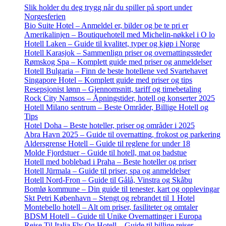
Slik holder du deg trygg når du spiller på sport under
Norgesferien
Bio Suite Hotel – Anmeldel er, bilder og be te pri er
Amerikalinjen – Boutiquehotell med Michelin-nøkkel i O lo
Hotell Laken – Guide til kvalitet, typer og kjøp i Norge
Hotell Karasjok – Sammenlign priser og overnattingssteder
Rømskog Spa – Komplett guide med priser og anmeldelser
Hotell Bulgaria – Finn de beste hotellene ved Svartehavet
Singapore Hotel – Komplett guide med priser og tips
Resepsjonist lønn – Gjennomsnitt, tariff og timebetaling
Rock City Namsos – Åpningstider, hotell og konserter 2025
Hotell Milano sentrum – Beste Områder, Billige Hotell og
Tips
Hotel Doha – Beste hoteller, priser og områder i 2025
Abra Havn 2025 – Guide til overnatting, frokost og parkering
Aldersgrense Hotell – Guide til reglene for under 18
Molde Fjordstuer – Guide til hotell, mat og badstue
Hotell med boblebad i Praha – Beste hoteller og priser
Hotell Jūrmala – Guide til priser, spa og anmeldelser
Hotell Nord-Fron – Guide til Gålå, Vinstra og Skåbu
Bomlø kommune – Din guide til tenester, kart og opplevingar
Skt Petri København – Stengt og rebrandet til 1 Hotel
Montebello hotell – Alt om priser, fasiliteter og omtaler
BDSM Hotell – Guide til Unike Overnattinger i Europa
Reise Til Italia Fly Og Hotell – Guide til billige reiser