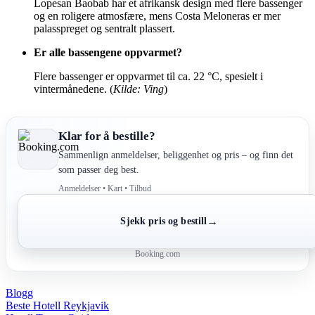
Lopesan Baobab har et afrikansk design med flere bassenger
og en roligere atmosfære, mens Costa Meloneras er mer
palasspreget og sentralt plassert.
Er alle bassengene oppvarmet?
Flere bassenger er oppvarmet til ca. 22 °C, spesielt i
vintermånedene. (
Kilde: Ving
)
Klar for å bestille?
Sammenlign anmeldelser, beliggenhet og pris – og finn det
som passer deg best.
Anmeldelser • Kart • Tilbud
→
Sjekk pris og bestill
Booking.com
Blogg
Post
Beste Hotell Reykjavik