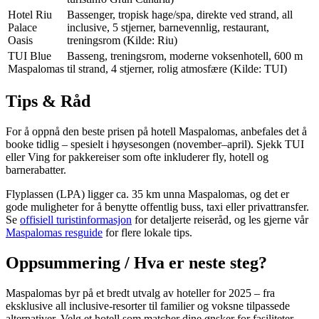
Hotel Riu
Bassenger, tropisk hage/spa, direkte ved strand, all
Palace
inclusive, 5 stjerner, barnevennlig, restaurant,
Oasis
treningsrom (
Kilde: Riu
)
TUI Blue
Basseng, treningsrom, moderne voksenhotell, 600 m
Maspalomas
til strand, 4 stjerner, rolig atmosfære (
Kilde: TUI
)
Tips & Råd
For å oppnå den beste prisen på hotell Maspalomas, anbefales det å
booke tidlig – spesielt i høysesongen (november–april). Sjekk TUI
eller Ving for pakkereiser som ofte inkluderer fly, hotell og
barnerabatter.
Flyplassen (LPA) ligger ca. 35 km unna Maspalomas, og det er
gode muligheter for å benytte offentlig buss, taxi eller privattransfer.
Se
offisiell turistinformasjon
for detaljerte reiseråd, og les gjerne vår
Maspalomas resguide
for flere lokale tips.
Oppsummering / Hva er neste steg?
Maspalomas byr på et bredt utvalg av hoteller for 2025 – fra
eksklusive all inclusive-resorter til familier og voksne tilpassede
alternativer. Velg et hotell som matcher dine ønsker for fasiliteter,