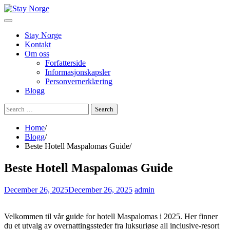
Skip
to
content
Stay Norge
Kontakt
Om oss
Forfatterside
Informasjonskapsler
Personvernerklæring
Blogg
Search
for:
Home
Blogg
Beste Hotell Maspalomas Guide
Beste Hotell Maspalomas Guide
December 26, 2025
December 26, 2025
admin
Velkommen til vår guide for hotell Maspalomas i 2025. Her finner
du et utvalg av overnattingssteder fra luksuriøse all inclusive-resort