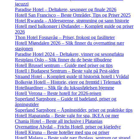
jacuzzi
Paradise Hotel – Deltakere, sesonger og finale 2026
Hotell San Francisco – Beste Områder, Tips og Priser 2025
Hotel Rwanda – Aldersgrense, strømming og sann historie
Hotell med balkonger i Østlandet – Komplett guide og priser
2026
Thon Hotel Fosnavåg – Priser, frokost og fasiliteter
Hotell Mjøndalen 2026 – Slik finner du overnatting nær
stasjonen
Paradise Hotel 2024 – Deltakere, vinner og sesongfakta
Restplass Oslo – Slik finner du de beste tilbudene
Hotell Brussel sentrum – Guide med priser og tips
Hotell i Budapest Sentrum – Beste valg på Pest-siden
Straand Hotel – Komplett guide til historisk hotell i Vrådal
Bolkesjø Hotell – Historie, eiere og fremtid i Telemark
Hotellgardiner – Slik får du luksusfølelsen hjemme
Hotell Verona – Beste hotell for 2026-reisen
Superland Sarpsborg – Guide til badeland, priser og
åpningstider
Superland Sarpsborg – Åpningstider, priser og praktiske tips
Hotell Haparanda – Beste valg for spa, IKEA og mer
Chania Hotel – Beste all inclusive i Platanias
Overnatting Alvdal – Frichs Hotell, priser og kjæledyr
Hotell Kiruna – Beste hoteller med spa og priser
Hotell Malaga – Beste valg nær flyplass, sentrum og strand