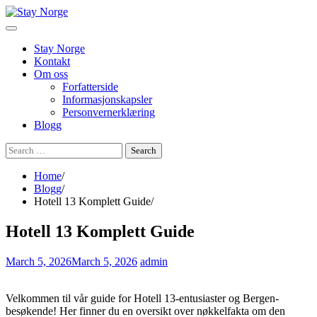
Skip
to
content
Stay Norge
Kontakt
Om oss
Forfatterside
Informasjonskapsler
Personvernerklæring
Blogg
Search
for:
Home
Blogg
Hotell 13 Komplett Guide
Hotell 13 Komplett Guide
March 5, 2026
March 5, 2026
admin
Velkommen til vår guide for Hotell 13-entusiaster og Bergen-
besøkende! Her finner du en oversikt over nøkkelfakta om den