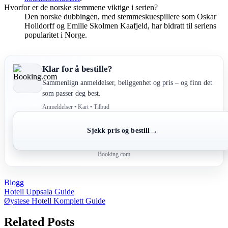
Hvorfor er de norske stemmene viktige i serien?
Den norske dubbingen, med stemmeskuespillere som Oskar
Holldorff og Emilie Skolmen Kaafjeld, har bidratt til seriens
popularitet i Norge.
Klar for å bestille?
Sammenlign anmeldelser, beliggenhet og pris – og finn det
som passer deg best.
Anmeldelser • Kart • Tilbud
→
Sjekk pris og bestill
Booking.com
Blogg
Post
Hotell Uppsala Guide
Øystese Hotell Komplett Guide
navigation
Related Posts