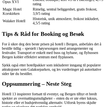
Opus XVI
rating
Magic Hotel
Rimelig, sentral beliggenhet, gratis frokost,
Korskirken
3,9/5 rating
Historisk, unik atmosfære, frokost inkludert,
Walaker Hotell
4,5/5 rating
Tips & Råd for Booking og Besøk
For å sikre deg den beste prisen på hotell i Bergen, anbefales det å
bestille tidlig – spesielt i høysesongen med arrangementer og
festivaler. Transport er enkelt med buss og bybane, og flybussen
Bergen kobler effektivt sentrum med flyplassen.
Sjekk også etter hotellpakker som inkluderer inngang til populære
attraksjoner som Galakseparken, og les vurderinger på autoritative
sider før du bestiller.
Oppsummering – Neste Steg
Hotell 13 inspirerer fortsatt til eventyr, og Bergen tilbyr et bredt
spekter av overnattingsmuligheter – enten du er ute etter luksus,
historie eller et budsjettvennlig alternativ. Utforsk byens skjulte
perler og planlegg ditt perfekte opphold.