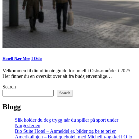
Hotell Nær Meg I Oslo
Velkommen til din ultimate guide for hotell i Oslo-området i 2025.
Her finner du en oversikt over alt fra budsjettvennlige…
Search
Search
Blogg
Slik holder du deg trygg når du spiller på sport under
Norgesferien
Bio Suite Hotel – Anmeldel er, bilder og be te pri er
Amerikalinjen – Boutiquehotell med Michelin-nøkkel i O lo