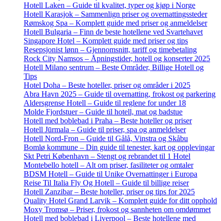
Hotell Laken – Guide til kvalitet, typer og kjøp i Norge
Hotell Karasjok – Sammenlign priser og overnattingssteder
Rømskog Spa – Komplett guide med priser og anmeldelser
Hotell Bulgaria – Finn de beste hotellene ved Svartehavet
Singapore Hotel – Komplett guide med priser og tips
Resepsjonist lønn – Gjennomsnitt, tariff og timebetaling
Rock City Namsos – Åpningstider, hotell og konserter 2025
Hotell Milano sentrum – Beste Områder, Billige Hotell og
Tips
Hotel Doha – Beste hoteller, priser og områder i 2025
Abra Havn 2025 – Guide til overnatting, frokost og parkering
Aldersgrense Hotell – Guide til reglene for under 18
Molde Fjordstuer – Guide til hotell, mat og badstue
Hotell med boblebad i Praha – Beste hoteller og priser
Hotell Jūrmala – Guide til priser, spa og anmeldelser
Hotell Nord-Fron – Guide til Gålå, Vinstra og Skåbu
Bomlø kommune – Din guide til tenester, kart og opplevingar
Skt Petri København – Stengt og rebrandet til 1 Hotel
Montebello hotell – Alt om priser, fasiliteter og omtaler
BDSM Hotell – Guide til Unike Overnattinger i Europa
Reise Til Italia Fly Og Hotell – Guide til billige reiser
Hotell Zanzibar – Beste hoteller, priser og tips for 2025
Quality Hotel Grand Larvik – Komplett guide for ditt opphold
Moxy Tromsø – Priser, frokost og sannheten om omdømmet
Hotell med boblebad i Liverpool – Beste hotellene med