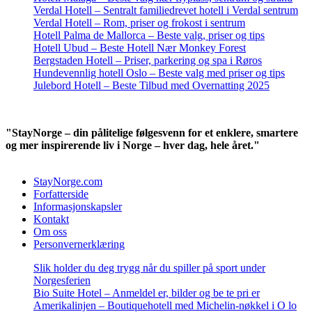
Verdal Hotell – Sentralt familiedrevet hotell i Verdal sentrum
Verdal Hotell – Rom, priser og frokost i sentrum
Hotell Palma de Mallorca – Beste valg, priser og tips
Hotell Ubud – Beste Hotell Nær Monkey Forest
Bergstaden Hotell – Priser, parkering og spa i Røros
Hundevennlig hotell Oslo – Beste valg med priser og tips
Julebord Hotell – Beste Tilbud med Overnatting 2025
"StayNorge – din pålitelige følgesvenn for et enklere, smartere
og mer inspirerende liv i Norge – hver dag, hele året."
StayNorge.com
Forfatterside
Informasjonskapsler
Kontakt
Om oss
Personvernerklæring
Slik holder du deg trygg når du spiller på sport under
Norgesferien
Bio Suite Hotel – Anmeldel er, bilder og be te pri er
Amerikalinjen – Boutiquehotell med Michelin-nøkkel i O lo