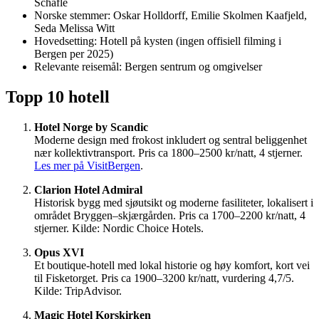
Schäfle
Norske stemmer: Oskar Holldorff, Emilie Skolmen Kaafjeld,
Seda Melissa Witt
Hovedsetting: Hotell på kysten (ingen offisiell filming i
Bergen per 2025)
Relevante reisemål: Bergen sentrum og omgivelser
Topp 10 hotell
Hotel Norge by Scandic
Moderne design med frokost inkludert og sentral beliggenhet
nær kollektivtransport. Pris ca 1800–2500 kr/natt, 4 stjerner.
Les mer på VisitBergen
.
Clarion Hotel Admiral
Historisk bygg med sjøutsikt og moderne fasiliteter, lokalisert i
området Bryggen–skjærgården. Pris ca 1700–2200 kr/natt, 4
stjerner. Kilde: Nordic Choice Hotels.
Opus XVI
Et boutique-hotell med lokal historie og høy komfort, kort vei
til Fisketorget. Pris ca 1900–3200 kr/natt, vurdering 4,7/5.
Kilde: TripAdvisor.
Magic Hotel Korskirken