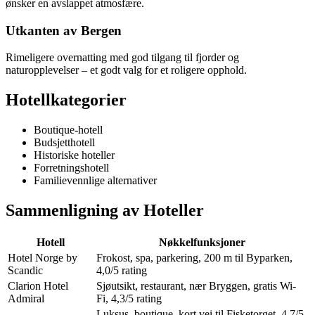
ønsker en avslappet atmosfære.
Utkanten av Bergen
Rimeligere overnatting med god tilgang til fjorder og
naturopplevelser – et godt valg for et roligere opphold.
Hotellkategorier
Boutique-hotell
Budsjetthotell
Historiske hoteller
Forretningshotell
Familievennlige alternativer
Sammenligning av Hoteller
Hotell
Nøkkelfunksjoner
Hotel Norge by
Frokost, spa, parkering, 200 m til Byparken,
Scandic
4,0/5 rating
Clarion Hotel
Sjøutsikt, restaurant, nær Bryggen, gratis Wi-
Admiral
Fi, 4,3/5 rating
Luksus, boutique, kort vei til Fisketorget, 4,7/5