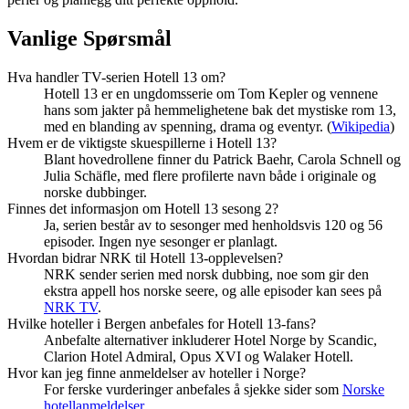
Vanlige Spørsmål
Hva handler TV-serien Hotell 13 om?
Hotell 13 er en ungdomsserie om Tom Kepler og vennene
hans som jakter på hemmelighetene bak det mystiske rom 13,
med en blanding av spenning, drama og eventyr. (
Wikipedia
)
Hvem er de viktigste skuespillerne i Hotell 13?
Blant hovedrollene finner du Patrick Baehr, Carola Schnell og
Julia Schäfle, med flere profilerte navn både i originale og
norske dubbinger.
Finnes det informasjon om Hotell 13 sesong 2?
Ja, serien består av to sesonger med henholdsvis 120 og 56
episoder. Ingen nye sesonger er planlagt.
Hvordan bidrar NRK til Hotell 13-opplevelsen?
NRK sender serien med norsk dubbing, noe som gir den
ekstra appell hos norske seere, og alle episoder kan sees på
NRK TV
.
Hvilke hoteller i Bergen anbefales for Hotell 13-fans?
Anbefalte alternativer inkluderer Hotel Norge by Scandic,
Clarion Hotel Admiral, Opus XVI og Walaker Hotell.
Hvor kan jeg finne anmeldelser av hoteller i Norge?
For ferske vurderinger anbefales å sjekke sider som
Norske
hotellanmeldelser
.