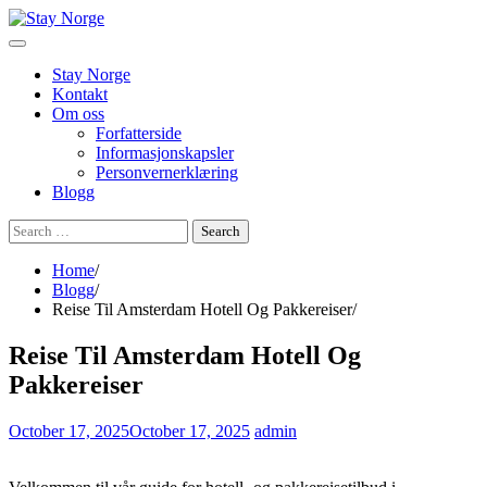
Skip
to
content
Stay Norge
Kontakt
Om oss
Forfatterside
Informasjonskapsler
Personvernerklæring
Blogg
Search
for:
Home
Blogg
Reise Til Amsterdam Hotell Og Pakkereiser
Reise Til Amsterdam Hotell Og
Pakkereiser
October 17, 2025
October 17, 2025
admin