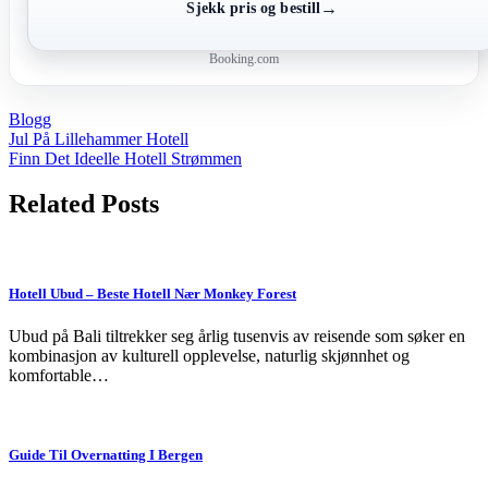
→
Sjekk pris og bestill
Booking.com
Blogg
Post
Jul På Lillehammer Hotell
Finn Det Ideelle Hotell Strømmen
navigation
Related Posts
Hotell Ubud – Beste Hotell Nær Monkey Forest
Ubud på Bali tiltrekker seg årlig tusenvis av reisende som søker en
kombinasjon av kulturell opplevelse, naturlig skjønnhet og
komfortable…
Guide Til Overnatting I Bergen