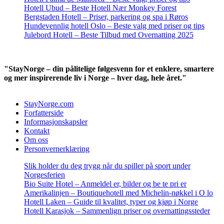
Hotell Ubud – Beste Hotell Nær Monkey Forest
Bergstaden Hotell – Priser, parkering og spa i Røros
Hundevennlig hotell Oslo – Beste valg med priser og tips
Julebord Hotell – Beste Tilbud med Overnatting 2025
"StayNorge – din pålitelige følgesvenn for et enklere, smartere
og mer inspirerende liv i Norge – hver dag, hele året."
StayNorge.com
Forfatterside
Informasjonskapsler
Kontakt
Om oss
Personvernerklæring
Slik holder du deg trygg når du spiller på sport under
Norgesferien
Bio Suite Hotel – Anmeldel er, bilder og be te pri er
Amerikalinjen – Boutiquehotell med Michelin-nøkkel i O lo
Hotell Laken – Guide til kvalitet, typer og kjøp i Norge
Hotell Karasjok – Sammenlign priser og overnattingssteder