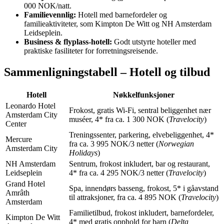
000 NOK/natt.
Familievennlig:
Hotell med barnefordeler og
familieaktiviteter, som Kimpton De Witt og NH Amsterdam
Leidseplein.
Business & flyplass-hotell:
Godt utstyrte hoteller med
praktiske fasiliteter for forretningsreisende.
Sammenligningstabell – Hotell og tilbud
Hotell
Nøkkelfunksjoner
Leonardo Hotel
Frokost, gratis Wi-Fi, sentral beliggenhet nær
Amsterdam City
muséer, 4* fra ca. 1 300 NOK (
Travelocity
)
Center
Treningssenter, parkering, elvebeliggenhet, 4*
Mercure
fra ca. 3 995 NOK/3 netter (
Norwegian
Amsterdam City
Holidays
)
NH Amsterdam
Sentrum, frokost inkludert, bar og restaurant,
Leidseplein
4* fra ca. 4 295 NOK/3 netter (
Travelocity
)
Grand Hotel
Spa, innendørs basseng, frokost, 5* i gåavstand
Amrâth
til attraksjoner, fra ca. 4 895 NOK (
Travelocity
)
Amsterdam
Familietilbud, frokost inkludert, barnefordeler,
Kimpton De Witt
4* med gratis opphold for barn (
Delta