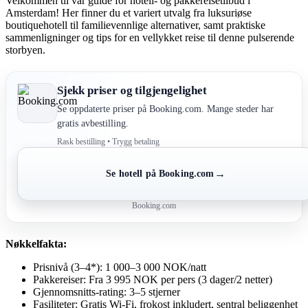
Velkommen til vår guide for hotell- og pakkereisetilbud i
Amsterdam! Her finner du et variert utvalg fra luksuriøse
boutiquehotell til familievennlige alternativer, samt praktiske
sammenligninger og tips for en vellykket reise til denne pulserende
storbyen.
Sjekk priser og tilgjengelighet
Se oppdaterte priser på Booking.com. Mange steder har
gratis avbestilling.
Rask bestilling • Trygg betaling
→
Se hotell på Booking.com
Booking.com
Nøkkelfakta:
Prisnivå (3–4*): 1 000–3 000 NOK/natt
Pakkereiser: Fra 3 995 NOK per pers (3 dager/2 netter)
Gjennomsnitts-rating: 3–5 stjerner
Fasiliteter: Gratis Wi-Fi, frokost inkludert, sentral beliggenhet