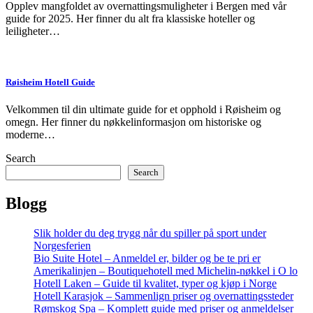
Opplev mangfoldet av overnattingsmuligheter i Bergen med vår
guide for 2025. Her finner du alt fra klassiske hoteller og
leiligheter…
Røisheim Hotell Guide
Velkommen til din ultimate guide for et opphold i Røisheim og
omegn. Her finner du nøkkelinformasjon om historiske og
moderne…
Search
Search
Blogg
Slik holder du deg trygg når du spiller på sport under
Norgesferien
Bio Suite Hotel – Anmeldel er, bilder og be te pri er
Amerikalinjen – Boutiquehotell med Michelin-nøkkel i O lo
Hotell Laken – Guide til kvalitet, typer og kjøp i Norge
Hotell Karasjok – Sammenlign priser og overnattingssteder
Rømskog Spa – Komplett guide med priser og anmeldelser