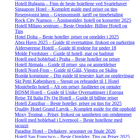
Hotell Bulgaria – Finn de beste hotellene ved Svartehavet
Singapore Hotel – Komplett guide med priser og tips
Resepsjonist lønn – Gjennomsnitt, tariff og timebetaling
Rock City Namsos – Åpningstider, hotell og konserter 2025
Hotell Milano sentrum – Beste Områder, Billige Hotell og
Tips
Hotel Doha – Beste hoteller, priser og områder i 2025
Abra Havn 2025 – Guide til overnatting, frokost og parkering
Aldersgrense Hotell – Guide til reglene for under 18
Molde Fjordstuer – Guide til hotell, mat og badstue
Hotell med boblebad i Praha – Beste hoteller og priser
Hotell Jūrmala – Guide til priser, spa og anmeldelser
Hotell Nord-Fron – Guide til Gålå, Vinstra og Skåbu
Bomlø kommune – Din guide til tenester, kart og opplevingar
Skt Petri København – Stengt og rebrandet til 1 Hotel
Montebello hotell – Alt om priser, fasiliteter og omtaler
BDSM Hotell – Guide til Unike Overnattinger i Europa
Reise Til Italia Fly Og Hotell – Guide til billige reiser
Hotell Zanzibar – Beste hoteller, priser og tips for 2025
Quality Hotel Grand Larvik – Komplett guide for ditt opphold
Moxy Tromsø – Priser, frokost og sannheten om omdømmet
Hotell med boblebad i Liverpool – Beste hotellene med
jacuzzi
Paradise Hotel – Deltakere, sesonger og finale 2026
Hotell San Francisco – Beste Områder, Tips og Priser 2025