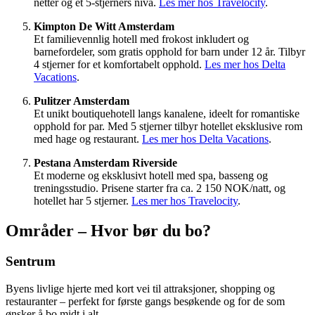
netter og et 5-stjerners nivå.
Les mer hos Travelocity
.
Kimpton De Witt Amsterdam
Et familievennlig hotell med frokost inkludert og
barnefordeler, som gratis opphold for barn under 12 år. Tilbyr
4 stjerner for et komfortabelt opphold.
Les mer hos Delta
Vacations
.
Pulitzer Amsterdam
Et unikt boutiquehotell langs kanalene, ideelt for romantiske
opphold for par. Med 5 stjerner tilbyr hotellet eksklusive rom
med hage og restaurant.
Les mer hos Delta Vacations
.
Pestana Amsterdam Riverside
Et moderne og eksklusivt hotell med spa, basseng og
treningsstudio. Prisene starter fra ca. 2 150 NOK/natt, og
hotellet har 5 stjerner.
Les mer hos Travelocity
.
Områder – Hvor bør du bo?
Sentrum
Byens livlige hjerte med kort vei til attraksjoner, shopping og
restauranter – perfekt for første gangs besøkende og for de som
ønsker å bo midt i alt.