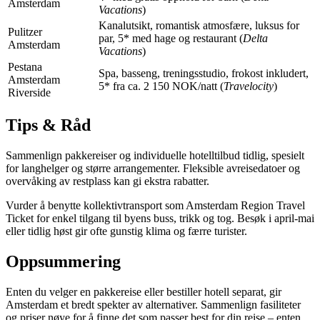
Amsterdam
Vacations
)
Kanalutsikt, romantisk atmosfære, luksus for
Pulitzer
par, 5* med hage og restaurant (
Delta
Amsterdam
Vacations
)
Pestana
Spa, basseng, treningsstudio, frokost inkludert,
Amsterdam
5* fra ca. 2 150 NOK/natt (
Travelocity
)
Riverside
Tips & Råd
Sammenlign pakkereiser og individuelle hotelltilbud tidlig, spesielt
for langhelger og større arrangementer. Fleksible avreisedatoer og
overvåking av restplass kan gi ekstra rabatter.
Vurder å benytte kollektivtransport som Amsterdam Region Travel
Ticket for enkel tilgang til byens buss, trikk og tog. Besøk i april-mai
eller tidlig høst gir ofte gunstig klima og færre turister.
Oppsummering
Enten du velger en pakkereise eller bestiller hotell separat, gir
Amsterdam et bredt spekter av alternativer. Sammenlign fasiliteter
og priser nøye for å finne det som passer best for din reise – enten