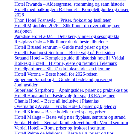
Hotel Rwanda – Aldersgrense, strømming og sann historie
Hotell med balkonger i Østlandet – Komplett guide og priser
2026
Thon Hotel Fosnavåg – Priser, frokost og fasiliteter
Hotell Mjøndalen 2026 – Slik finner du overnatting nær
stasjonen
Paradise Hotel 2024 – Deltakere, vinner og sesongfakta
Restplass Oslo – Slik finner du de beste tilbudene
Hotell Brussel sentrum – Guide med priser og tips
Hotell i Budapest Sentrum – Beste valg på Pest-siden
Straand Hotel – Komplett guide til historisk hotell i Vrådal
Bolkesjø Hotell – Historie, eiere og fremtid i Telemark
Hotellgardiner – Slik får du luksusfølelsen hjemme
Hotell Verona – Beste hotell for 2026-reisen
Superland Sarpsborg – Guide til badeland, priser og
åpningstider
Superland Sarpsborg – Åpningstider, priser og praktiske tips
Hotell Haparanda – Beste valg for spa, IKEA og mer
Chania Hotel – Beste all inclusive i Platanias
Overnatting Alvdal – Frichs Hotell, priser og kjæledyr
Hotell Kiruna – Beste hoteller med spa og priser
Hotell Malaga – Beste valg nær flyplass, sentrum og strand
Verdal Hotell – Sentralt familiedrevet hotell i Verdal sentrum
Verdal Hotell – Rom, priser og frokost i sentrum
Hotell Palma de Mallorca – Beste valg, priser og tips