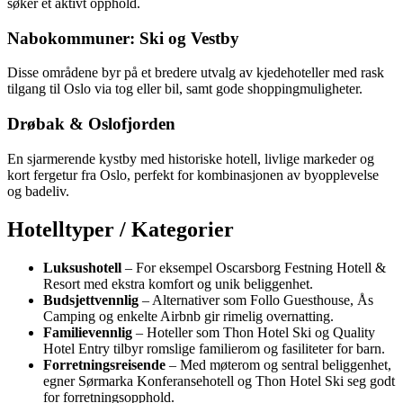
søker et aktivt opphold.
Nabokommuner: Ski og Vestby
Disse områdene byr på et bredere utvalg av kjedehoteller med rask
tilgang til Oslo via tog eller bil, samt gode shoppingmuligheter.
Drøbak & Oslofjorden
En sjarmerende kystby med historiske hotell, livlige markeder og
kort fergetur fra Oslo, perfekt for kombinasjonen av byopplevelse
og badeliv.
Hotelltyper / Kategorier
Luksushotell
– For eksempel Oscarsborg Festning Hotell &
Resort med ekstra komfort og unik beliggenhet.
Budsjettvennlig
– Alternativer som Follo Guesthouse, Ås
Camping og enkelte Airbnb gir rimelig overnatting.
Familievennlig
– Hoteller som Thon Hotel Ski og Quality
Hotel Entry tilbyr romslige familierom og fasiliteter for barn.
Forretningsreisende
– Med møterom og sentral beliggenhet,
egner Sørmarka Konferansehotell og Thon Hotel Ski seg godt
for forretningsopphold.