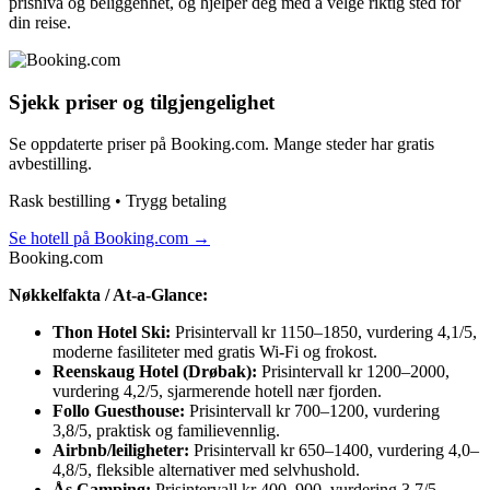
prisnivå og beliggenhet, og hjelper deg med å velge riktig sted for
din reise.
Sjekk priser og tilgjengelighet
Se oppdaterte priser på Booking.com. Mange steder har gratis
avbestilling.
Rask bestilling • Trygg betaling
Se hotell på Booking.com
→
Booking.com
Nøkkelfakta / At-a-Glance:
Thon Hotel Ski:
Prisintervall kr 1150–1850, vurdering 4,1/5,
moderne fasiliteter med gratis Wi-Fi og frokost.
Reenskaug Hotel (Drøbak):
Prisintervall kr 1200–2000,
vurdering 4,2/5, sjarmerende hotell nær fjorden.
Follo Guesthouse:
Prisintervall kr 700–1200, vurdering
3,8/5, praktisk og familievennlig.
Airbnb/leiligheter:
Prisintervall kr 650–1400, vurdering 4,0–
4,8/5, fleksible alternativer med selvhushold.
Ås Camping:
Prisintervall kr 400–900, vurdering 3,7/5,