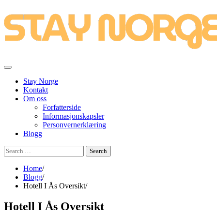
Skip
to
content
Stay Norge
Kontakt
Om oss
Forfatterside
Informasjonskapsler
Personvernerklæring
Blogg
Search
for:
Home
Blogg
Hotell I Ås Oversikt
Hotell I Ås Oversikt