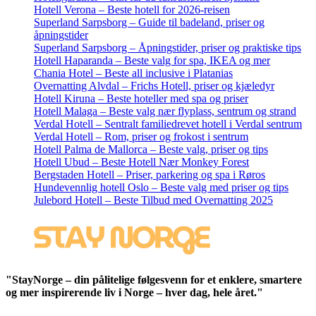
Hotell Verona – Beste hotell for 2026-reisen
Superland Sarpsborg – Guide til badeland, priser og
åpningstider
Superland Sarpsborg – Åpningstider, priser og praktiske tips
Hotell Haparanda – Beste valg for spa, IKEA og mer
Chania Hotel – Beste all inclusive i Platanias
Overnatting Alvdal – Frichs Hotell, priser og kjæledyr
Hotell Kiruna – Beste hoteller med spa og priser
Hotell Malaga – Beste valg nær flyplass, sentrum og strand
Verdal Hotell – Sentralt familiedrevet hotell i Verdal sentrum
Verdal Hotell – Rom, priser og frokost i sentrum
Hotell Palma de Mallorca – Beste valg, priser og tips
Hotell Ubud – Beste Hotell Nær Monkey Forest
Bergstaden Hotell – Priser, parkering og spa i Røros
Hundevennlig hotell Oslo – Beste valg med priser og tips
Julebord Hotell – Beste Tilbud med Overnatting 2025
"StayNorge – din pålitelige følgesvenn for et enklere, smartere
og mer inspirerende liv i Norge – hver dag, hele året."