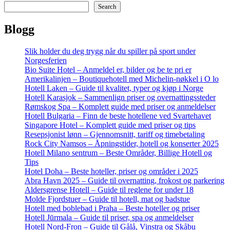
Search
Blogg
Slik holder du deg trygg når du spiller på sport under
Norgesferien
Bio Suite Hotel – Anmeldel er, bilder og be te pri er
Amerikalinjen – Boutiquehotell med Michelin-nøkkel i O lo
Hotell Laken – Guide til kvalitet, typer og kjøp i Norge
Hotell Karasjok – Sammenlign priser og overnattingssteder
Rømskog Spa – Komplett guide med priser og anmeldelser
Hotell Bulgaria – Finn de beste hotellene ved Svartehavet
Singapore Hotel – Komplett guide med priser og tips
Resepsjonist lønn – Gjennomsnitt, tariff og timebetaling
Rock City Namsos – Åpningstider, hotell og konserter 2025
Hotell Milano sentrum – Beste Områder, Billige Hotell og
Tips
Hotel Doha – Beste hoteller, priser og områder i 2025
Abra Havn 2025 – Guide til overnatting, frokost og parkering
Aldersgrense Hotell – Guide til reglene for under 18
Molde Fjordstuer – Guide til hotell, mat og badstue
Hotell med boblebad i Praha – Beste hoteller og priser
Hotell Jūrmala – Guide til priser, spa og anmeldelser
Hotell Nord-Fron – Guide til Gålå, Vinstra og Skåbu