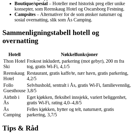
Boutique/spesial
– Hoteller med historisk preg eller unike
konsepter, som Reenskaug Hotel og Oscarsborg Festning.
Campsites
– Alternativer for de som ønsker naturnær og
sosial overnatting, slik som Ås Camping.
Sammenligningstabell hotell og
overnatting
Hotell
Nøkkelfunksjoner
Thon Hotel
Frokost inkludert, parkering (mot gebyr), 200 m fra
Ski
tog, gratis Wi-Fi, 4,1/5
Reenskaug
Restaurant, gratis kaffe/te, nær havn, gratis parkering,
Hotel
4,2/5
Follo
Selvhushold, sentralt i Ås, gratis Wi-Fi, familievennlig,
Guesthouse
3,8/5
Airbnb i
Eget kjøkken, fleksibel innsjekk, variert beliggenhet,
Ås
gratis Wi-Fi, rating 4,0–4,8/5
Ås
Felles kjøkken, hytter og telt, naturnært, gratis
Camping
parkering, 3,7/5
Tips & Råd