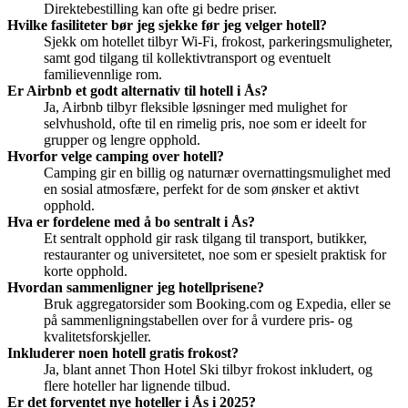
Direktebestilling kan ofte gi bedre priser.
Hvilke fasiliteter bør jeg sjekke før jeg velger hotell?
Sjekk om hotellet tilbyr Wi-Fi, frokost, parkeringsmuligheter,
samt god tilgang til kollektivtransport og eventuelt
familievennlige rom.
Er Airbnb et godt alternativ til hotell i Ås?
Ja, Airbnb tilbyr fleksible løsninger med mulighet for
selvhushold, ofte til en rimelig pris, noe som er ideelt for
grupper og lengre opphold.
Hvorfor velge camping over hotell?
Camping gir en billig og naturnær overnattingsmulighet med
en sosial atmosfære, perfekt for de som ønsker et aktivt
opphold.
Hva er fordelene med å bo sentralt i Ås?
Et sentralt opphold gir rask tilgang til transport, butikker,
restauranter og universitetet, noe som er spesielt praktisk for
korte opphold.
Hvordan sammenligner jeg hotellprisene?
Bruk aggregatorsider som Booking.com og Expedia, eller se
på sammenligningstabellen over for å vurdere pris- og
kvalitetsforskjeller.
Inkluderer noen hotell gratis frokost?
Ja, blant annet Thon Hotel Ski tilbyr frokost inkludert, og
flere hoteller har lignende tilbud.
Er det forventet nye hoteller i Ås i 2025?