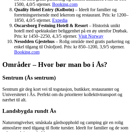
1500, 4,0/5 stjerner.
Booking.com
Quality Hotel Entry (Kolbotn)
– Ideelt for familier og
forretningsreisende med lekerom og restaurant. Pris: kr 1200–
1850, 4,0/5 stjerner.
Expedia
Oscarsborg Festning Hotell & Resort
– Historisk unikt
hotell med spektakulær beliggenhet på en øy utenfor Drøbak.
Pris: kr 1450–2250, 4,3/5 stjerner.
Visit Norway
Nesodden Gjestehus
– Rolig område med gratis parkering og
enkel tilgang til Oslofjord. Pris: kr 850–1200, 3,9/5 stjerner.
Booking.com
Områder – Hvor bør man bo i Ås?
Sentrum (Ås sentrum)
Sentrum gir deg kort vei til togstasjon, butikker, restauranter og
Universitetet i Ås. Perfekt om du prioriterer kollektivtransport og
nærhet til alt.
Landsbygda rundt Ås
Naturomgivelser, småskala gårdsopphold og camping gir en rolig
atmosfære med tilgang til flotte turstier. Ideelt for familier og de som