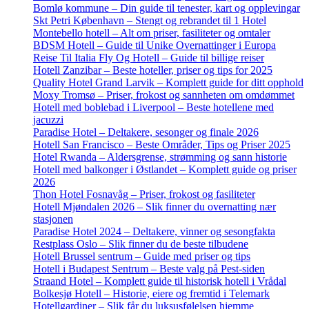
Bomlø kommune – Din guide til tenester, kart og opplevingar
Skt Petri København – Stengt og rebrandet til 1 Hotel
Montebello hotell – Alt om priser, fasiliteter og omtaler
BDSM Hotell – Guide til Unike Overnattinger i Europa
Reise Til Italia Fly Og Hotell – Guide til billige reiser
Hotell Zanzibar – Beste hoteller, priser og tips for 2025
Quality Hotel Grand Larvik – Komplett guide for ditt opphold
Moxy Tromsø – Priser, frokost og sannheten om omdømmet
Hotell med boblebad i Liverpool – Beste hotellene med
jacuzzi
Paradise Hotel – Deltakere, sesonger og finale 2026
Hotell San Francisco – Beste Områder, Tips og Priser 2025
Hotel Rwanda – Aldersgrense, strømming og sann historie
Hotell med balkonger i Østlandet – Komplett guide og priser
2026
Thon Hotel Fosnavåg – Priser, frokost og fasiliteter
Hotell Mjøndalen 2026 – Slik finner du overnatting nær
stasjonen
Paradise Hotel 2024 – Deltakere, vinner og sesongfakta
Restplass Oslo – Slik finner du de beste tilbudene
Hotell Brussel sentrum – Guide med priser og tips
Hotell i Budapest Sentrum – Beste valg på Pest-siden
Straand Hotel – Komplett guide til historisk hotell i Vrådal
Bolkesjø Hotell – Historie, eiere og fremtid i Telemark
Hotellgardiner – Slik får du luksusfølelsen hjemme