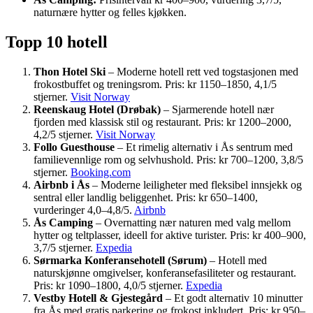
naturnære hytter og felles kjøkken.
Topp 10 hotell
Thon Hotel Ski
– Moderne hotell rett ved togstasjonen med
frokostbuffet og treningsrom. Pris: kr 1150–1850, 4,1/5
stjerner.
Visit Norway
Reenskaug Hotel (Drøbak)
– Sjarmerende hotell nær
fjorden med klassisk stil og restaurant. Pris: kr 1200–2000,
4,2/5 stjerner.
Visit Norway
Follo Guesthouse
– Et rimelig alternativ i Ås sentrum med
familievennlige rom og selvhushold. Pris: kr 700–1200, 3,8/5
stjerner.
Booking.com
Airbnb i Ås
– Moderne leiligheter med fleksibel innsjekk og
sentral eller landlig beliggenhet. Pris: kr 650–1400,
vurderinger 4,0–4,8/5.
Airbnb
Ås Camping
– Overnatting nær naturen med valg mellom
hytter og teltplasser, ideell for aktive turister. Pris: kr 400–900,
3,7/5 stjerner.
Expedia
Sørmarka Konferansehotell (Sørum)
– Hotell med
naturskjønne omgivelser, konferansefasiliteter og restaurant.
Pris: kr 1090–1800, 4,0/5 stjerner.
Expedia
Vestby Hotell & Gjestegård
– Et godt alternativ 10 minutter
fra Ås med gratis parkering og frokost inkludert. Pris: kr 950–