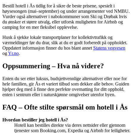
Bestill hotell i Ås tidlig for å sikre de beste prisene, spesielt i
høysesongen (mai–september) og under arrangementer ved NMBU.
Vurder også alternativer i nabokommuner som Ski og Drøbak hvis
du ønsker et større utvalg, eller utforsk muligheten for Airbnb og
camping for en mer fleksibel opplevelse.
Husk å sjekke lokale transportplaner for kollektivtrafikk og
værmeldinger før du drar, slik at du er godt forberedt på oppholdet.
Oppdatert informasjon finner du hos blant annet
Statens vegvesen
og
Yr.no
.
Oppsummering – Hva nå videre?
Enten du ser etter luksus, budsjettvennlige alternativer eller noe for
hele familien, gir Ås et variert tilbud som dekker alle behov. Guiden
hjelper deg med å finne den perfekte overnatting for ditt opphold,
enten i sentrum eller i naturskjønne omgivelser utenfor byen.
FAQ – Ofte stilte spørsmål om hotell i Ås
Hvordan bestiller jeg hotell i Ås?
Hotell kan bestilles direkte via deres nettsider eller gjennom
tjenester som Booking.com, Expedia og Airbnb for leiligheter.