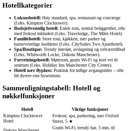
Hotellkategorier
Luksushotell:
Høy standard, spa, restaurant og concierge
(f.eks. Kimpton Clocktower).
Budsjettvennlig hotell:
Enkle rom, sentral beliggenhet, ofte
med frokost inkludert (f.eks. Travelodge, The Mitre Hotel).
Familiehotell:
Store rom, kjøkken, nær parker og
barnevennlige fasiliteter (f.eks. CitySuites Two Aparthotel).
Spa/Boutique:
Trendy interiør, avslapning og velværetilbud
(f.eks. Whitworth Locke, Dakota Manchester).
Forretningshotell:
Møterom, gratis Wi-Fi og kort vei til
sentrum (f.eks. Holiday Inn Manchester City Centre).
Hotell nær flyplass:
Praktisk for tidlige avgangstider – ofte
litt dyrere enn bysentrum.
Sammenligningstabell: Hotell og
nøkkelfunksjoner
Hotell
Viktige funksjoner
Kimpton Clocktower
Frokost, spa, parkering, nær Oxford
Hotel
Street, 5 ★
Gratis Wi-Fi, trendy bar, 3 min. til
Dakota Manchester