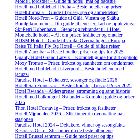
Molde Fjordstuer – Guide til hotell, mat og badstue
Hotell med boblebad i Praha – Beste hoteller og priser
Hotell Jūrmala – Guide til priser, spa og anmeldelser
Hotell Nord-Fron – Guide til Gålå, Vinstra og Skåbu
Bomlø kommune – Din guide til tenester, kart og opplevingar
Skt Petri København – Stengt og rebrandet til 1 Hotel
Montebello hotell – Alt om priser, fasiliteter og omtaler
BDSM Hotell – Guide til Unike Overnattinger i Europa
Reise Til Italia Fly Og Hotell – Guide til billige reiser
Hotell Zanzibar – Beste hoteller, priser og tips for 2025
Quality Hotel Grand Larvik – Komplett guide for ditt opphold
Moxy Tromsø – Priser, frokost og sannheten om omdømmet
Hotell med boblebad i Liverpool – Beste hotellene med
jacuzzi
Paradise Hotel – Deltakere, sesonger og finale 2026
Hotell San Francisco – Beste Områder, Tips og Priser 2025
Hotel Rwanda – Aldersgrense, strømming og sann historie
Hotell med balkonger i Østlandet – Komplett guide og priser
2026
Thon Hotel Fosnavåg – Priser, frokost og fasiliteter
Hotell Mjøndalen 2026 – Slik finner du overnatting nær
stasjonen
Paradise Hotel 2024 – Deltakere, vinner og sesongfakta
Restplass Oslo – Slik finner du de beste tilbudene
Hotell Brussel sentrum – Guide med priser og tips