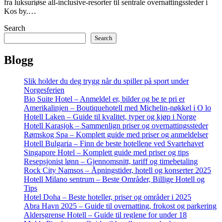
fra luksuriøse all-inclusive-resorter til sentrale overnattingssteder i
Kos by.…
Search
Search
Blogg
Slik holder du deg trygg når du spiller på sport under
Norgesferien
Bio Suite Hotel – Anmeldel er, bilder og be te pri er
Amerikalinjen – Boutiquehotell med Michelin-nøkkel i O lo
Hotell Laken – Guide til kvalitet, typer og kjøp i Norge
Hotell Karasjok – Sammenlign priser og overnattingssteder
Rømskog Spa – Komplett guide med priser og anmeldelser
Hotell Bulgaria – Finn de beste hotellene ved Svartehavet
Singapore Hotel – Komplett guide med priser og tips
Resepsjonist lønn – Gjennomsnitt, tariff og timebetaling
Rock City Namsos – Åpningstider, hotell og konserter 2025
Hotell Milano sentrum – Beste Områder, Billige Hotell og
Tips
Hotel Doha – Beste hoteller, priser og områder i 2025
Abra Havn 2025 – Guide til overnatting, frokost og parkering
Aldersgrense Hotell – Guide til reglene for under 18