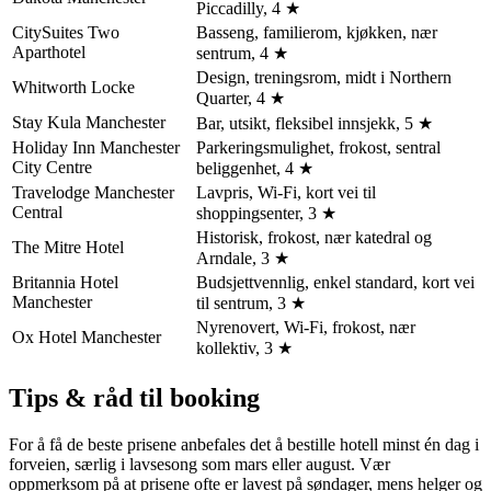
Piccadilly, 4 ★
CitySuites Two
Basseng, familierom, kjøkken, nær
Aparthotel
sentrum, 4 ★
Design, treningsrom, midt i Northern
Whitworth Locke
Quarter, 4 ★
Stay Kula Manchester
Bar, utsikt, fleksibel innsjekk, 5 ★
Holiday Inn Manchester
Parkeringsmulighet, frokost, sentral
City Centre
beliggenhet, 4 ★
Travelodge Manchester
Lavpris, Wi-Fi, kort vei til
Central
shoppingsenter, 3 ★
Historisk, frokost, nær katedral og
The Mitre Hotel
Arndale, 3 ★
Britannia Hotel
Budsjettvennlig, enkel standard, kort vei
Manchester
til sentrum, 3 ★
Nyrenovert, Wi-Fi, frokost, nær
Ox Hotel Manchester
kollektiv, 3 ★
Tips & råd til booking
For å få de beste prisene anbefales det å bestille hotell minst én dag i
forveien, særlig i lavsesong som mars eller august. Vær
oppmerksom på at prisene ofte er lavest på søndager, mens helger og