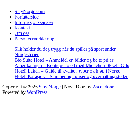
StayNorge.com
Forfatterside
Informasjonskapsler
Kontakt
Om oss
Personvernerklæring
Slik holder du deg trygg når du spiller på sport under
Norgesferien
Bio Suite Hotel – Anmeldel er, bilder og be te pri er
Amerikalinjen – Boutiquehotell med Michelin-nøkkel i O lo
Hotell Laken – Guide til kvalitet, typer og kjøp i Norge
Hotell Karasjok – Sammenlign priser og overnattingssteder
Copyright © 2026
Stay Norge
| Nova Blog by
Ascendoor
|
Powered by
WordPress
.