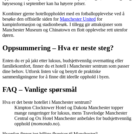
høysesong i september kan ha høyere priser.
Kombiner gjerne hotelloppholdet med en fotballopplevelse ved å
besøke den offisielle siden for
Manchester United
for
kampinformasjon og stadionbesøk. I tillegg gir attraksjoner som
Manchester Museum og Chinatown en flott opplevelse rett utenfor
døren.
Oppsummering – Hva er neste steg?
Enten du er på jakt etter luksus, budsjettvennlig overnatting eller
familiekomfort, finner du et hotell i Manchester sentrum som passer
dine behov. Utforsk listen vår og benytt de praktiske
sammenligningene for å finne ditt ideelle opphold i byen.
FAQ – Vanlige spørsmål
Hva er det beste hotellet i Manchester sentrum?
Kimpton Clocktower Hotel og Dakota Manchester topper
mange rangeringer for luksus, mens Travelodge Manchester
Central og Ox Hotel Manchester anbefales for budsjettvennlig
opphold (
momondo.no
).
Hvordan finner jeg billige flyreiser til Manchester?