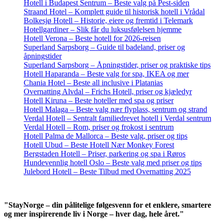
Hotell i Budapest Sentrum – Beste valg på Pest-siden
Straand Hotel – Komplett guide til historisk hotell i Vrådal
Bolkesjø Hotell – Historie, eiere og fremtid i Telemark
Hotellgardiner – Slik får du luksusfølelsen hjemme
Hotell Verona – Beste hotell for 2026-reisen
Superland Sarpsborg – Guide til badeland, priser og
åpningstider
Superland Sarpsborg – Åpningstider, priser og praktiske tips
Hotell Haparanda – Beste valg for spa, IKEA og mer
Chania Hotel – Beste all inclusive i Platanias
Overnatting Alvdal – Frichs Hotell, priser og kjæledyr
Hotell Kiruna – Beste hoteller med spa og priser
Hotell Malaga – Beste valg nær flyplass, sentrum og strand
Verdal Hotell – Sentralt familiedrevet hotell i Verdal sentrum
Verdal Hotell – Rom, priser og frokost i sentrum
Hotell Palma de Mallorca – Beste valg, priser og tips
Hotell Ubud – Beste Hotell Nær Monkey Forest
Bergstaden Hotell – Priser, parkering og spa i Røros
Hundevennlig hotell Oslo – Beste valg med priser og tips
Julebord Hotell – Beste Tilbud med Overnatting 2025
"StayNorge – din pålitelige følgesvenn for et enklere, smartere
og mer inspirerende liv i Norge – hver dag, hele året."