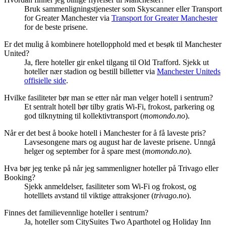
Bruk sammenligningstjenester som Skyscanner eller Transport
for Greater Manchester via
Transport for Greater Manchester
for de beste prisene.
Er det mulig å kombinere hotellopphold med et besøk til Manchester
United?
Ja, flere hoteller gir enkel tilgang til Old Trafford. Sjekk ut
hoteller nær stadion og bestill billetter via
Manchester Uniteds
offisielle side
.
Hvilke fasiliteter bør man se etter når man velger hotell i sentrum?
Et sentralt hotell bør tilby gratis Wi-Fi, frokost, parkering og
god tilknytning til kollektivtransport (
momondo.no
).
Når er det best å booke hotell i Manchester for å få laveste pris?
Lavsesongene mars og august har de laveste prisene. Unngå
helger og september for å spare mest (
momondo.no
).
Hva bør jeg tenke på når jeg sammenligner hoteller på Trivago eller
Booking?
Sjekk anmeldelser, fasiliteter som Wi-Fi og frokost, og
hotelllets avstand til viktige attraksjoner (
trivago.no
).
Finnes det familievennlige hoteller i sentrum?
Ja, hoteller som CitySuites Two Aparthotel og Holiday Inn