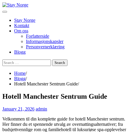
Skip
to
content
Stay Norge
Kontakt
Om oss
Forfatterside
Informasjonskapsler
Personvernerklæring
Blogg
Search
for:
Home
Blogg
Hotell Manchester Sentrum Guide
Hotell Manchester Sentrum Guide
January 21, 2026
admin
Velkommen til din komplette guide for hotell Manchester sentrum.
Her finner du et spennende utvalg av overnattingsalternativer; fra
budsjettvennlige rom og familiehotell til luksuriøse spa-opplevelser