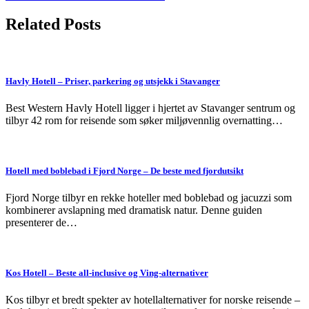
navigation
Related Posts
Havly Hotell – Priser, parkering og utsjekk i Stavanger
Best Western Havly Hotell ligger i hjertet av Stavanger sentrum og
tilbyr 42 rom for reisende som søker miljøvennlig overnatting…
Hotell med boblebad i Fjord Norge – De beste med fjordutsikt
Fjord Norge tilbyr en rekke hoteller med boblebad og jacuzzi som
kombinerer avslapning med dramatisk natur. Denne guiden
presenterer de…
Kos Hotell – Beste all-inclusive og Ving-alternativer
Kos tilbyr et bredt spekter av hotellalternativer for norske reisende –