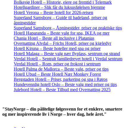
Bolkesjø Hotell – Historie, eiere og fremtid i Telemark
Hotellgardiner – Slik får du luksusfølelsen hjemme
Hotell Verona – Beste hotell for 2026-reisen
Superland Sarpsborg – Guide til badeland, priser og
åpningstider
Superland Sarpsborg – Åpningstider, priser og praktiske tips
Hotell Haparanda – Beste valg for spa, IKEA og mer
Chania Hotel – Beste all inclusive i Platanias
Overnatting Alvdal – Frichs Hotell, priser og kjæledyr
Hotell Kiruna – Beste hoteller med spa og priser
Hotell Malaga – Beste valg nær flyplass, sentrum og strand
Verdal Hotell – Sentralt familiedrevet hotell i Verdal sentrum
Verdal Hotell – Rom, priser og frokost i sentrum
Hotell Palma de Mallorca – Beste valg, priser og tips
Hotell Ubud – Beste Hotell Nær Monkey Forest
Bergstaden Hotell – Priser, parkering og spa i Røros
Hundevennlig hotell Oslo – Beste valg med priser og tips
Julebord Hotell – Beste Tilbud med Overnatting 2025
"StayNorge – din pålitelige følgesvenn for et enklere, smartere
og mer inspirerende liv i Norge – hver dag, hele året."