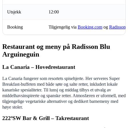
Utsjekk
12:00
Booking
Tilgjengelig via
Booking.com
og
Radisson 
Restaurant og meny på Radisson Blu
Arguineguin
La Canaria – Hovedrestaurant
La Canaria fungerer som resortets spisehjerte. Her serveres Super
Breakfast-buffeten med både søte og salte retter, inkludert lokale
kanariske spesialiteter. Til lunsj og middag tilbys et utvalg av
middelhavsinspirerte og spanske retter. Atmosfæren er uformell, med
tilgjengelige vegetariske alternativer og dedikert barnemeny med
høye stoler.
222ºSW Bar & Grill – Takrestaurant