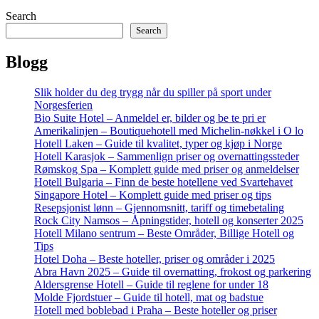
Search
Search
Blogg
Slik holder du deg trygg når du spiller på sport under
Norgesferien
Bio Suite Hotel – Anmeldel er, bilder og be te pri er
Amerikalinjen – Boutiquehotell med Michelin-nøkkel i O lo
Hotell Laken – Guide til kvalitet, typer og kjøp i Norge
Hotell Karasjok – Sammenlign priser og overnattingssteder
Rømskog Spa – Komplett guide med priser og anmeldelser
Hotell Bulgaria – Finn de beste hotellene ved Svartehavet
Singapore Hotel – Komplett guide med priser og tips
Resepsjonist lønn – Gjennomsnitt, tariff og timebetaling
Rock City Namsos – Åpningstider, hotell og konserter 2025
Hotell Milano sentrum – Beste Områder, Billige Hotell og
Tips
Hotel Doha – Beste hoteller, priser og områder i 2025
Abra Havn 2025 – Guide til overnatting, frokost og parkering
Aldersgrense Hotell – Guide til reglene for under 18
Molde Fjordstuer – Guide til hotell, mat og badstue
Hotell med boblebad i Praha – Beste hoteller og priser