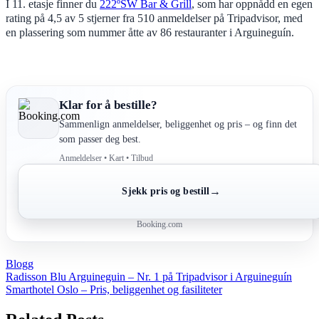
I 11. etasje finner du
222ºSW Bar & Grill
, som har oppnådd en egen
rating på 4,5 av 5 stjerner fra 510 anmeldelser på Tripadvisor, med
en plassering som nummer åtte av 86 restauranter i Arguineguín.
Klar for å bestille?
Sammenlign anmeldelser, beliggenhet og pris – og finn det
som passer deg best.
Anmeldelser • Kart • Tilbud
→
Sjekk pris og bestill
Booking.com
Blogg
Post
Radisson Blu Arguineguin – Nr. 1 på Tripadvisor i Arguineguín
Smarthotel Oslo – Pris, beliggenhet og fasiliteter
navigation