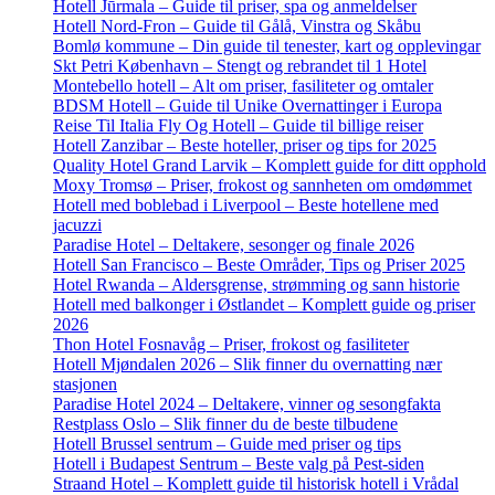
Hotell Jūrmala – Guide til priser, spa og anmeldelser
Hotell Nord-Fron – Guide til Gålå, Vinstra og Skåbu
Bomlø kommune – Din guide til tenester, kart og opplevingar
Skt Petri København – Stengt og rebrandet til 1 Hotel
Montebello hotell – Alt om priser, fasiliteter og omtaler
BDSM Hotell – Guide til Unike Overnattinger i Europa
Reise Til Italia Fly Og Hotell – Guide til billige reiser
Hotell Zanzibar – Beste hoteller, priser og tips for 2025
Quality Hotel Grand Larvik – Komplett guide for ditt opphold
Moxy Tromsø – Priser, frokost og sannheten om omdømmet
Hotell med boblebad i Liverpool – Beste hotellene med
jacuzzi
Paradise Hotel – Deltakere, sesonger og finale 2026
Hotell San Francisco – Beste Områder, Tips og Priser 2025
Hotel Rwanda – Aldersgrense, strømming og sann historie
Hotell med balkonger i Østlandet – Komplett guide og priser
2026
Thon Hotel Fosnavåg – Priser, frokost og fasiliteter
Hotell Mjøndalen 2026 – Slik finner du overnatting nær
stasjonen
Paradise Hotel 2024 – Deltakere, vinner og sesongfakta
Restplass Oslo – Slik finner du de beste tilbudene
Hotell Brussel sentrum – Guide med priser og tips
Hotell i Budapest Sentrum – Beste valg på Pest-siden
Straand Hotel – Komplett guide til historisk hotell i Vrådal