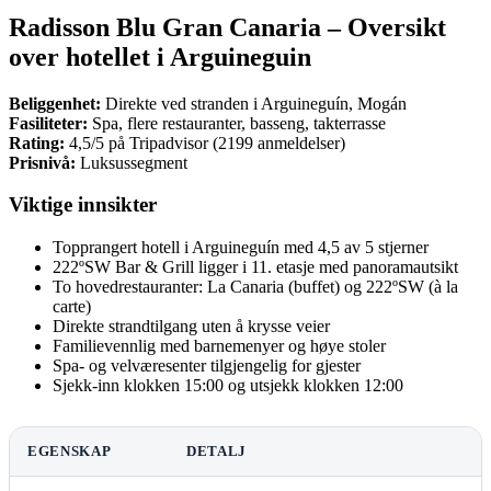
Radisson Blu Gran Canaria – Oversikt
over hotellet i Arguineguin
Beliggenhet:
Direkte ved stranden i Arguineguín, Mogán
Fasiliteter:
Spa, flere restauranter, basseng, takterrasse
Rating:
4,5/5 på Tripadvisor (2199 anmeldelser)
Prisnivå:
Luksussegment
Viktige innsikter
Topprangert hotell i Arguineguín med 4,5 av 5 stjerner
222ºSW Bar & Grill ligger i 11. etasje med panoramautsikt
To hovedrestauranter: La Canaria (buffet) og 222ºSW (à la
carte)
Direkte strandtilgang uten å krysse veier
Familievennlig med barnemenyer og høye stoler
Spa- og velværesenter tilgjengelig for gjester
Sjekk-inn klokken 15:00 og utsjekk klokken 12:00
EGENSKAP
DETALJ