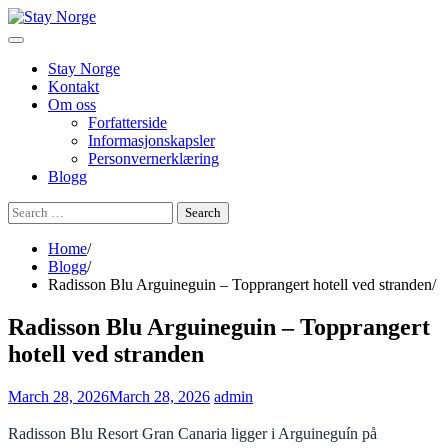
Skip
to
content
Stay Norge
Kontakt
Om oss
Forfatterside
Informasjonskapsler
Personvernerklæring
Blogg
Search
for:
Home
Blogg
Radisson Blu Arguineguin – Topprangert hotell ved stranden
Radisson Blu Arguineguin – Topprangert
hotell ved stranden
March 28, 2026
March 28, 2026
admin
Radisson Blu Resort Gran Canaria ligger i Arguineguín på