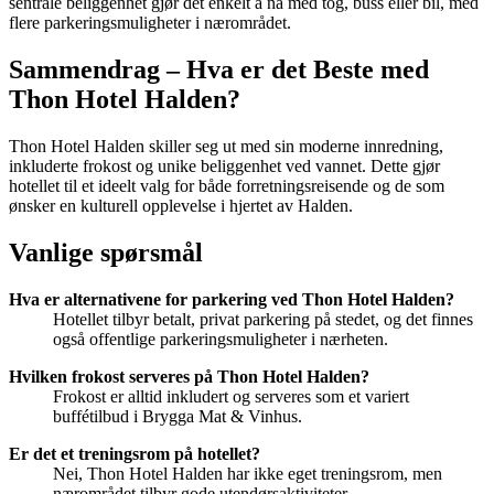
sentrale beliggenhet gjør det enkelt å nå med tog, buss eller bil, med
flere parkeringsmuligheter i nærområdet.
Sammendrag – Hva er det Beste med
Thon Hotel Halden?
Thon Hotel Halden skiller seg ut med sin moderne innredning,
inkluderte frokost og unike beliggenhet ved vannet. Dette gjør
hotellet til et ideelt valg for både forretningsreisende og de som
ønsker en kulturell opplevelse i hjertet av Halden.
Vanlige spørsmål
Hva er alternativene for parkering ved Thon Hotel Halden?
Hotellet tilbyr betalt, privat parkering på stedet, og det finnes
også offentlige parkeringsmuligheter i nærheten.
Hvilken frokost serveres på Thon Hotel Halden?
Frokost er alltid inkludert og serveres som et variert
buffétilbud i Brygga Mat & Vinhus.
Er det et treningsrom på hotellet?
Nei, Thon Hotel Halden har ikke eget treningsrom, men
nærområdet tilbyr gode utendørsaktiviteter.