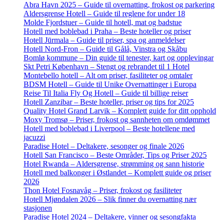
Abra Havn 2025 – Guide til overnatting, frokost og parkering
Aldersgrense Hotell – Guide til reglene for under 18
Molde Fjordstuer – Guide til hotell, mat og badstue
Hotell med boblebad i Praha – Beste hoteller og priser
Hotell Jūrmala – Guide til priser, spa og anmeldelser
Hotell Nord-Fron – Guide til Gålå, Vinstra og Skåbu
Bomlø kommune – Din guide til tenester, kart og opplevingar
Skt Petri København – Stengt og rebrandet til 1 Hotel
Montebello hotell – Alt om priser, fasiliteter og omtaler
BDSM Hotell – Guide til Unike Overnattinger i Europa
Reise Til Italia Fly Og Hotell – Guide til billige reiser
Hotell Zanzibar – Beste hoteller, priser og tips for 2025
Quality Hotel Grand Larvik – Komplett guide for ditt opphold
Moxy Tromsø – Priser, frokost og sannheten om omdømmet
Hotell med boblebad i Liverpool – Beste hotellene med
jacuzzi
Paradise Hotel – Deltakere, sesonger og finale 2026
Hotell San Francisco – Beste Områder, Tips og Priser 2025
Hotel Rwanda – Aldersgrense, strømming og sann historie
Hotell med balkonger i Østlandet – Komplett guide og priser
2026
Thon Hotel Fosnavåg – Priser, frokost og fasiliteter
Hotell Mjøndalen 2026 – Slik finner du overnatting nær
stasjonen
Paradise Hotel 2024 – Deltakere, vinner og sesongfakta