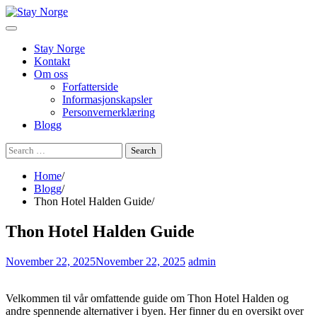
Skip
to
content
Stay Norge
Kontakt
Om oss
Forfatterside
Informasjonskapsler
Personvernerklæring
Blogg
Search
for:
Home
Blogg
Thon Hotel Halden Guide
Thon Hotel Halden Guide
November 22, 2025
November 22, 2025
admin
Velkommen til vår omfattende guide om Thon Hotel Halden og
andre spennende alternativer i byen. Her finner du en oversikt over