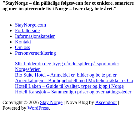
"StayNorge – din pålitelige følgesvenn for et enklere, smartere
og mer inspirerende liv i Norge – hver dag, hele året."
StayNorge.com
Forfatterside
Informasjonskapsler
Kontakt
Om oss
Personvernerklæring
Slik holder du deg trygg når du spiller på sport under
Norgesferien
Bio Suite Hotel – Anmeldel er, bilder og be te pri er
Amerikalinjen – Boutiquehotell med Michelin-nøkkel i O lo
Hotell Laken – Guide til kvalitet, typer og kjøp i Norge
Hotell Karasjok – Sammenlign priser og overnattingssteder
Copyright © 2026
Stay Norge
| Nova Blog by
Ascendoor
|
Powered by
WordPress
.