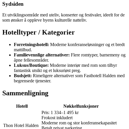
Sydsiden
Et utviklingsområde med uteliv, konserter og festivaler, ideelt for de
som ønsker å oppleve byens kulturelle natteliv.
Hotelltyper / Kategorier
Forretningshotell:
Moderne konferanseløsninger og et bredt
mattilbud.
Familievennlige alternativer:
Flere romtyper, barnemeny og
åpne fellesområder.
Luksus/Boutique:
Moderne interiør med rom som tilbyr
fantastisk utsikt og et luksuriøst preg.
Budsjett:
Rimeligere alternativer som Fasthotell Halden med
begrensede tjenester.
Sammenligning
Hotell
Nøkkelfunksjoner
Pris: 1 334–1 495 kr
Frokost inkludert
Moderne rom og stor konferansekapasitet
Thon Hotel Halden
Betalt privat parkering