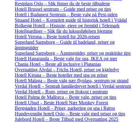
Restplass Oslo – Slik finner du de beste tilbudene
Hotell Brussel sentrum – Guide med priser og tips
Hotell i Budapest Sentrum – Beste valg på Pest-siden
Straand Hotel – Komplett guide til historisk hotell i Vrådal
Bolkesjø Hotell – Historie, eiere og fremtid i Telemark
Hotellgardiner – Slik får du luksusfølelsen hjemme
Hotell Verona – Beste hotell for 2026-reisen
Superland Sarpsborg – Guide til badeland, priser og
åpningstider
Superland Sarpsborg – Åpningstider, priser og praktiske tips
Hotell Haparanda – Beste valg for spa, IKEA og mer
Chania Hotel – Beste all inclusive i Platanias
Overnatting Alvdal – Frichs Hotell, priser og kjæledyr
Hotell Kiruna – Beste hoteller med spa og priser
Hotell Malaga – Beste valg nær flyplass, sentrum og strand
Verdal Hotell – Sentralt familiedrevet hotell i Verdal sentrum
Verdal Hotell – Rom, priser og frokost i sentrum
Hotell Palma de Mallorca – Beste valg, priser og tips
Hotell Ubud – Beste Hotell Nær Monkey Forest
Bergstaden Hotell – Priser, parkering og spa i Røros
Hundevennlig hotell Oslo – Beste valg med priser og tips
Julebord Hotell – Beste Tilbud med Overnatting 2025