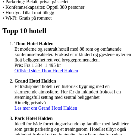
• Parkering: Betalt, privat på stedet
• Konferansekapasitet: Opptil 380 personer
• Husdyr: Tillatt mot tillegg
• Wi-Fi: Gratis på rommet
Topp 10 hotell
Thon Hotel Halden
Et moderne og sentralt hotell med 88 rom og omfattende
konferansefasiliteter. Frokost er inkludert og gjestene nyter en
flott beliggenhet rett ved bryggepromenaden.
Pris: Fra 1 334–1 495 kr
Offisiell side: Thon Hotel Halden
Grand Hotel Halden
Et tradisjonelt hotell i en historisk bygning med en
sjarmerende atmosfære. Her får du inkludert frokost i en
stemningsfull setting med sentral beliggenhet.
Rimelig prisnivå
Les mer om Grand Hotel Halden
Park Hotel Halden
Ideell for både forretningsreisende og familier med fasiliteter
som gratis parkering og et treningsrom. Hotellet tilbyr også
inkludert frokost og en hyggelig atmosfære utenfor selve