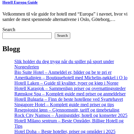
Hotell Europa Guide
Velkommen til vår guide for hotell med “Europa” i navnet, hvor vi
samler de mest spennende alternativene i Oslo, Göteborg,…
Search
Search
Blogg
Slik holder du deg trygg når du spiller på sport under
Norgesferien
Bio Suite Hotel – Anmeldel er, bilder og be te pri er
Amerikalinjen – Boutiquehotell med Michelin-nøkkel i O lo
Hotell Laken – Guide til kvalitet, typer og kjøp i Norge
Hotell Karasjok – Sammenlign priser og overnattingssteder
Rømskog Spa – Komplett guide med priser og anmeldelser
Hotell Bulgaria – Finn de beste hotellene ved Svartehavet
Singapore Hotel – Komplett guide med priser og tips
Resepsjonist lønn – Gjennomsnitt, tariff og timebetaling
Rock City Namsos – Åpningstider, hotell og konserter 2025
Hotell Milano sentrum – Beste Områder, Billige Hotell og
Tips
Hotel Doha – Beste hoteller, priser og områder i 2025