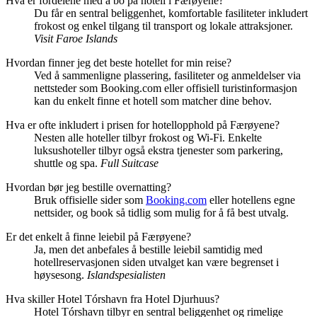
Hva er fordelene med å bo på hotell i Færøyene?
Du får en sentral beliggenhet, komfortable fasiliteter inkludert
frokost og enkel tilgang til transport og lokale attraksjoner.
Visit Faroe Islands
Hvordan finner jeg det beste hotellet for min reise?
Ved å sammenligne plassering, fasiliteter og anmeldelser via
nettsteder som Booking.com eller offisiell turistinformasjon
kan du enkelt finne et hotell som matcher dine behov.
Hva er ofte inkludert i prisen for hotellopphold på Færøyene?
Nesten alle hoteller tilbyr frokost og Wi-Fi. Enkelte
luksushoteller tilbyr også ekstra tjenester som parkering,
shuttle og spa.
Full Suitcase
Hvordan bør jeg bestille overnatting?
Bruk offisielle sider som
Booking.com
eller hotellens egne
nettsider, og book så tidlig som mulig for å få best utvalg.
Er det enkelt å finne leiebil på Færøyene?
Ja, men det anbefales å bestille leiebil samtidig med
hotellreservasjonen siden utvalget kan være begrenset i
høysesong.
Islandspesialisten
Hva skiller Hotel Tórshavn fra Hotel Djurhuus?
Hotel Tórshavn tilbyr en sentral beliggenhet og rimelige