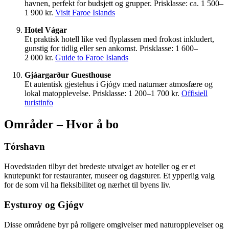
havnen, perfekt for budsjett og grupper. Prisklasse: ca. 1 500–
1 900 kr.
Visit Faroe Islands
Hotel Vágar
Et praktisk hotell like ved flyplassen med frokost inkludert,
gunstig for tidlig eller sen ankomst. Prisklasse: 1 600–
2 000 kr.
Guide to Faroe Islands
Gjáargarður Guesthouse
Et autentisk gjestehus i Gjógv med naturnær atmosfære og
lokal matopplevelse. Prisklasse: 1 200–1 700 kr.
Offisiell
turistinfo
Områder – Hvor å bo
Tórshavn
Hovedstaden tilbyr det bredeste utvalget av hoteller og er et
knutepunkt for restauranter, museer og dagsturer. Et ypperlig valg
for de som vil ha fleksibilitet og nærhet til byens liv.
Eysturoy og Gjógv
Disse områdene byr på roligere omgivelser med naturopplevelser og