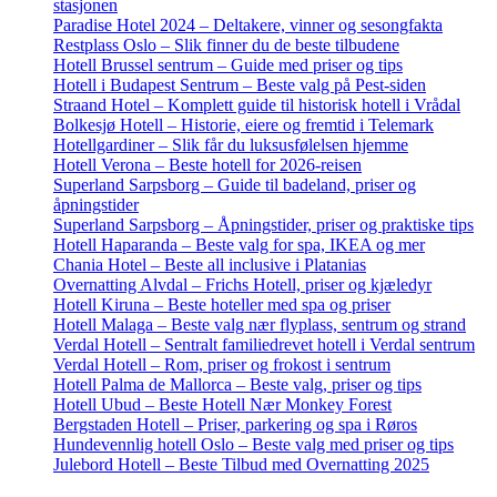
stasjonen
Paradise Hotel 2024 – Deltakere, vinner og sesongfakta
Restplass Oslo – Slik finner du de beste tilbudene
Hotell Brussel sentrum – Guide med priser og tips
Hotell i Budapest Sentrum – Beste valg på Pest-siden
Straand Hotel – Komplett guide til historisk hotell i Vrådal
Bolkesjø Hotell – Historie, eiere og fremtid i Telemark
Hotellgardiner – Slik får du luksusfølelsen hjemme
Hotell Verona – Beste hotell for 2026-reisen
Superland Sarpsborg – Guide til badeland, priser og
åpningstider
Superland Sarpsborg – Åpningstider, priser og praktiske tips
Hotell Haparanda – Beste valg for spa, IKEA og mer
Chania Hotel – Beste all inclusive i Platanias
Overnatting Alvdal – Frichs Hotell, priser og kjæledyr
Hotell Kiruna – Beste hoteller med spa og priser
Hotell Malaga – Beste valg nær flyplass, sentrum og strand
Verdal Hotell – Sentralt familiedrevet hotell i Verdal sentrum
Verdal Hotell – Rom, priser og frokost i sentrum
Hotell Palma de Mallorca – Beste valg, priser og tips
Hotell Ubud – Beste Hotell Nær Monkey Forest
Bergstaden Hotell – Priser, parkering og spa i Røros
Hundevennlig hotell Oslo – Beste valg med priser og tips
Julebord Hotell – Beste Tilbud med Overnatting 2025