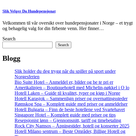
Slik Velger Du Hundepensjonat
Velkommen til vår oversikt over hundepensjonater i Norge – et trygt
og behagelig valg for din firbente venn. Her finner…
Search
Search
Blogg
Slik holder du deg trygg når du spiller på sport under
Norgesferien
Bio Suite Hotel – Anmeldel er, bilder og be te pri er
Amerikalinjen – Boutiquehotell med Michelin-nøkkel i O lo
Hotell Laken – Guide til kvalitet, typer og kjøp i Norge
Hotell Karasjok – Sammenlign priser og overnattingssteder
Rømskog Spa – Komplett guide med priser og anmeldelser
Hotell Bulgaria – Finn de beste hotellene ved Svartehavet
Singapore Hotel – Komplett guide med priser og tips
Resepsjonist lønn – Gjennomsnitt, tariff og timebetaling
Rock City Namsos – Åpningstider, hotell og konserter 2025
Hotell Milano sentrum – Beste Områder, Billige Hotell og