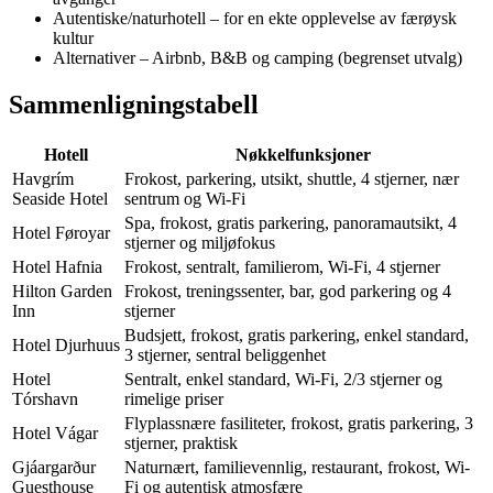
Autentiske/naturhotell – for en ekte opplevelse av færøysk
kultur
Alternativer – Airbnb, B&B og camping (begrenset utvalg)
Sammenligningstabell
Hotell
Nøkkelfunksjoner
Havgrím
Frokost, parkering, utsikt, shuttle, 4 stjerner, nær
Seaside Hotel
sentrum og Wi-Fi
Spa, frokost, gratis parkering, panoramautsikt, 4
Hotel Føroyar
stjerner og miljøfokus
Hotel Hafnia
Frokost, sentralt, familierom, Wi-Fi, 4 stjerner
Hilton Garden
Frokost, treningssenter, bar, god parkering og 4
Inn
stjerner
Budsjett, frokost, gratis parkering, enkel standard,
Hotel Djurhuus
3 stjerner, sentral beliggenhet
Hotel
Sentralt, enkel standard, Wi-Fi, 2/3 stjerner og
Tórshavn
rimelige priser
Flyplassnære fasiliteter, frokost, gratis parkering, 3
Hotel Vágar
stjerner, praktisk
Gjáargarður
Naturnært, familievennlig, restaurant, frokost, Wi-
Guesthouse
Fi og autentisk atmosfære