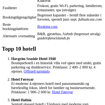
Klaksvík
Frokost, gratis Wi-Fi, parkering, familierom,
Fasiliteter
restauranter, spa (utvalgte)
Begrenset kapasitet – bestill flere måneder i
Bookingtilgjengelighet
forveien, spesielt juni–sept.
fullsuitcase.com
Beste
Booking.com
bookingplattform
B&B, gjestehus, Airbnb (begrenset utvalg)
Alternativ overnatting
guidetofaroeislands.fo
Topp 10 hotell
Havgrím Seaside Hotel 1948
Boutiquehotell i en historisk villa ved sjøen med utsikt, gratis
parkering og shuttleservice. Prisklasse: 2 400–2 800 kr, 4
stjerner.
Offisiell turistinfo
Hotel Føroyar
Et moderne 4-stjerners hotell med panoramautsikt og
bærekraftig fokus, ideelt for familier og businessreisende.
Prisklasse: 1 900–2 600 kr.
Hotel Føroyar
Hotel Hafnia
Sentralt plassert hotell i Tórshavn med moderne rom,