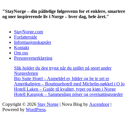
"StayNorge – din pålitelige følgesvenn for et enklere, smartere
og mer inspirerende liv i Norge – hver dag, hele året."
StayNorge.com
Forfatterside
Informasjonskapsler
Kontakt
Om oss
Personvernerklæring
Slik holder du deg trygg når du spiller på sport under
Norgesferien
Bio Suite Hotel – Anmeldel er, bilder og be te pri er
Amerikalinjen – Boutiquehotell med Michelin-nøkkel i O lo
Hotell Laken – Guide til kvalitet, typer og kjøp i Norge
Hotell Karasjok – Sammenlign priser og overnattingssteder
Copyright © 2026
Stay Norge
| Nova Blog by
Ascendoor
|
Powered by
WordPress
.