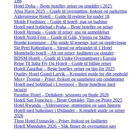
Tips
Hotel Doha – Beste hoteller, priser og områder i 2025
Abra Havn 2025 – Guide til overnatting, frokost og parkering
Aldersgrense Hotell – Guide til reglene for under 18
Molde Fjordstuer – Guide til hotell, mat og badstue
Hotell med boblebad i Praha – Beste hoteller og priser
Hotell Jūrmala – Guide til priser, spa og anmeldelser
Hotell Nord-Fron – Guide til Gålå, Vinstra og Skåbu
Bomlø kommune – Din guide til tenester, kart og opplevingar
Skt Petri København – Stengt og rebrandet til 1 Hotel
Montebello hotell – Alt om priser, fasiliteter og omtaler
BDSM Hotell – Guide til Unike Overnattinger i Europa
Reise Til Italia Fly Og Hotell – Guide til billige reiser
Hotell Zanzibar – Beste hoteller, priser og tips for 2025
Quality Hotel Grand Larvik – Komplett guide for ditt opphold
Moxy Tromsø – Priser, frokost og sannheten om omdømmet
Hotell med boblebad i Liverpool – Beste hotellene med
jacuzzi
Paradise Hotel – Deltakere, sesonger og finale 2026
Hotell San Francisco – Beste Områder, Tips og Priser 2025
Hotel Rwanda – Aldersgrense, strømming og sann historie
Hotell med balkonger i Østlandet – Komplett guide og priser
2026
Thon Hotel Fosnavåg – Priser, frokost og fasiliteter
Hotell Mjøndalen 2026 – Slik finner du overnatting nær