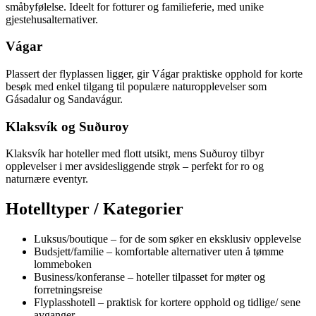
småbyfølelse. Ideelt for fotturer og familieferie, med unike
gjestehusalternativer.
Vágar
Plassert der flyplassen ligger, gir Vágar praktiske opphold for korte
besøk med enkel tilgang til populære naturopplevelser som
Gásadalur og Sandavágur.
Klaksvík og Suðuroy
Klaksvík har hoteller med flott utsikt, mens Suðuroy tilbyr
opplevelser i mer avsidesliggende strøk – perfekt for ro og
naturnære eventyr.
Hotelltyper / Kategorier
Luksus/boutique – for de som søker en eksklusiv opplevelse
Budsjett/familie – komfortable alternativer uten å tømme
lommeboken
Business/konferanse – hoteller tilpasset for møter og
forretningsreise
Flyplasshotell – praktisk for kortere opphold og tidlige/ sene
avganger