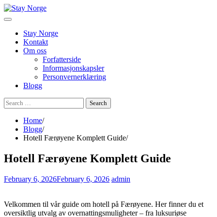
Skip
to
content
Stay Norge
Kontakt
Om oss
Forfatterside
Informasjonskapsler
Personvernerklæring
Blogg
Search
for:
Home
Blogg
Hotell Færøyene Komplett Guide
Hotell Færøyene Komplett Guide
February 6, 2026
February 6, 2026
admin
Velkommen til vår guide om hotell på Færøyene. Her finner du et
oversiktlig utvalg av overnattingsmuligheter – fra luksuriøse