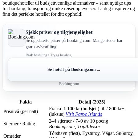
boutiquehoteller til budsjettvennlige alternativer – samt nyttige tips
for booking, transport og unike reiseopplevelser. La deg inspirere og
finn det perfekte hotellet for ditt opphold!
Sjekk priser og tilgjengelighet
Se oppdaterte priser på Booking.com. Mange steder har
gratis avbestilling.
Rask bestilling • Trygg betaling
→
Se hotell på Booking.com
Booking.com
Fakta
Detalj (2025)
Fra ca. 1 100 kr (budsjett) til 2 800 kr+
Prisnivå (per natt)
(luksus)
Visit Faroe Islands
2–4 stjerner / 7–9 av 10 poeng
Stjerner / Rating
Booking.com, TripAdvisor
Tórshavn (flest), Eysturoy, Vágar, Suðuroy,
Områder