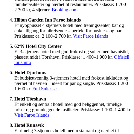
familiefasiliteter og nærhet til restauranter. Prisklasse: 1 700–
2 300 kr, 4 stjerner.
Booking.com
Hilton Garden Inn Faroe Islands
Et nyoppusset 4-stjerners hotell med treningssenter, bar og
enkel tilgang for bilreisende – perfekt for business og par.
Prisklasse: ca. 2 100–2 700 kr.
Visit Faroe Islands
62°N Hotel City Center
Et 3-stjerners hotell med god frokost og suiter med havutsikt,
plassert midt i Tórshavn. Prisklasse: 1 400–1 900 kr.
Offisiell
turistinfo
Hotel Djurhuus
Et budsjettvennlig 3-stjerners hotell med frokost inkludert og
nærhet til havnen – ideelt for par og single. Prisklasse: 1 200–
1 600 kr.
Full Suitcase
Hotel Tórshavn
Et enkelt og sentralt hotell med god beliggenhet, rimelige
priser og grunnleggende fasiliteter. Prisklasse: 1 100–1 400 kr.
Visit Faroe Islands
Hotel Runavík
Et rimelig 3-stjerners hotell med restaurant og nærhet til