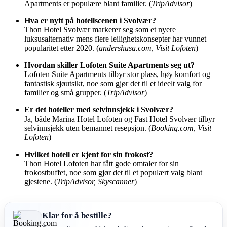
Apartments er populære blant familier. (
TripAdvisor
)
Hva er nytt på hotellscenen i Svolvær?
Thon Hotel Svolvær markerer seg som et nyere
luksusalternativ mens flere leilighetskonsepter har vunnet
popularitet etter 2020. (
andershusa.com, Visit Lofoten
)
Hvordan skiller Lofoten Suite Apartments seg ut?
Lofoten Suite Apartments tilbyr stor plass, høy komfort og
fantastisk sjøutsikt, noe som gjør det til et ideelt valg for
familier og små grupper. (
TripAdvisor
)
Er det hoteller med selvinnsjekk i Svolvær?
Ja, både Marina Hotel Lofoten og Fast Hotel Svolvær tilbyr
selvinnsjekk uten bemannet resepsjon. (
Booking.com, Visit
Lofoten
)
Hvilket hotell er kjent for sin frokost?
Thon Hotel Lofoten har fått gode omtaler for sin
frokostbuffet, noe som gjør det til et populært valg blant
gjestene. (
TripAdvisor, Skyscanner
)
Klar for å bestille?