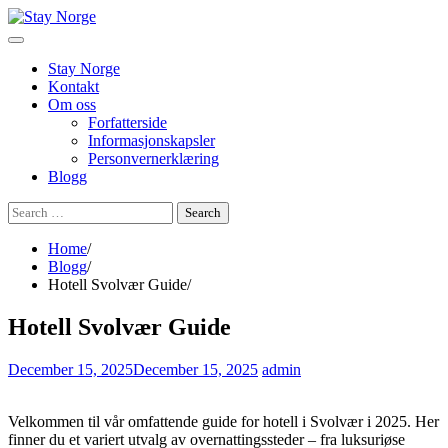
Skip
to
content
Stay Norge
Kontakt
Om oss
Forfatterside
Informasjonskapsler
Personvernerklæring
Blogg
Search
for:
Home
Blogg
Hotell Svolvær Guide
Hotell Svolvær Guide
December 15, 2025
December 15, 2025
admin
Velkommen til vår omfattende guide for hotell i Svolvær i 2025. Her
finner du et variert utvalg av overnattingssteder – fra luksuriøse