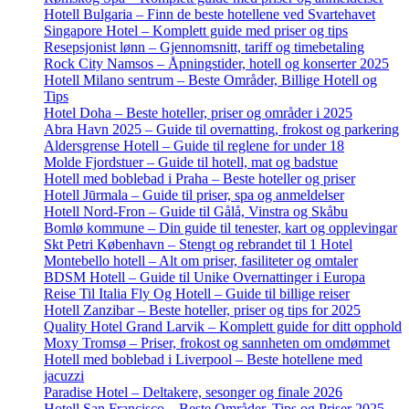
Hotell Bulgaria – Finn de beste hotellene ved Svartehavet
Singapore Hotel – Komplett guide med priser og tips
Resepsjonist lønn – Gjennomsnitt, tariff og timebetaling
Rock City Namsos – Åpningstider, hotell og konserter 2025
Hotell Milano sentrum – Beste Områder, Billige Hotell og
Tips
Hotel Doha – Beste hoteller, priser og områder i 2025
Abra Havn 2025 – Guide til overnatting, frokost og parkering
Aldersgrense Hotell – Guide til reglene for under 18
Molde Fjordstuer – Guide til hotell, mat og badstue
Hotell med boblebad i Praha – Beste hoteller og priser
Hotell Jūrmala – Guide til priser, spa og anmeldelser
Hotell Nord-Fron – Guide til Gålå, Vinstra og Skåbu
Bomlø kommune – Din guide til tenester, kart og opplevingar
Skt Petri København – Stengt og rebrandet til 1 Hotel
Montebello hotell – Alt om priser, fasiliteter og omtaler
BDSM Hotell – Guide til Unike Overnattinger i Europa
Reise Til Italia Fly Og Hotell – Guide til billige reiser
Hotell Zanzibar – Beste hoteller, priser og tips for 2025
Quality Hotel Grand Larvik – Komplett guide for ditt opphold
Moxy Tromsø – Priser, frokost og sannheten om omdømmet
Hotell med boblebad i Liverpool – Beste hotellene med
jacuzzi
Paradise Hotel – Deltakere, sesonger og finale 2026
Hotell San Francisco – Beste Områder, Tips og Priser 2025