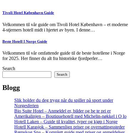
Tivoli Hotel København Guide
Velkommen til vår guide om Tivoli Hotel København – et moderne
4-stjerners hotell midt i hjertet av byen. I denne…
Beste Hotell I Norge Guide
Velkommen til vår omfattende guide til de beste hotellene i Norge
for 2025. Her finner du alt fra historiske fjordperler…
Search
Search
Blogg
Slik holder du deg trygg når du spiller på sport under
Norgesferien
Bio Suite Hotel – Anmeldel er, bilder og be te pri er
Amerikalinjen – Boutiquehotell med Michelin-nøkkel i O lo
Hotell Laken – Guide til kvalitet, typer og kjøp i Norge
Hotell Karasjok – Sammenlign priser og overnattingssteder
Rømskog Spa – Komplett guide med priser og anmeldelser