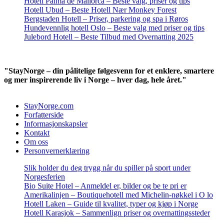
Hotell Palma de Mallorca – Beste valg, priser og tips
Hotell Ubud – Beste Hotell Nær Monkey Forest
Bergstaden Hotell – Priser, parkering og spa i Røros
Hundevennlig hotell Oslo – Beste valg med priser og tips
Julebord Hotell – Beste Tilbud med Overnatting 2025
"StayNorge – din pålitelige følgesvenn for et enklere, smartere
og mer inspirerende liv i Norge – hver dag, hele året."
StayNorge.com
Forfatterside
Informasjonskapsler
Kontakt
Om oss
Personvernerklæring
Slik holder du deg trygg når du spiller på sport under
Norgesferien
Bio Suite Hotel – Anmeldel er, bilder og be te pri er
Amerikalinjen – Boutiquehotell med Michelin-nøkkel i O lo
Hotell Laken – Guide til kvalitet, typer og kjøp i Norge
Hotell Karasjok – Sammenlign priser og overnattingssteder