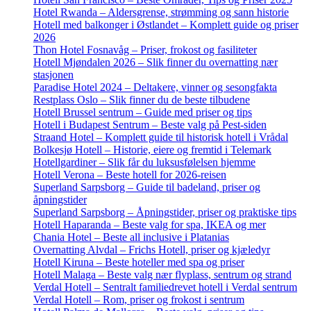
Hotel Rwanda – Aldersgrense, strømming og sann historie
Hotell med balkonger i Østlandet – Komplett guide og priser
2026
Thon Hotel Fosnavåg – Priser, frokost og fasiliteter
Hotell Mjøndalen 2026 – Slik finner du overnatting nær
stasjonen
Paradise Hotel 2024 – Deltakere, vinner og sesongfakta
Restplass Oslo – Slik finner du de beste tilbudene
Hotell Brussel sentrum – Guide med priser og tips
Hotell i Budapest Sentrum – Beste valg på Pest-siden
Straand Hotel – Komplett guide til historisk hotell i Vrådal
Bolkesjø Hotell – Historie, eiere og fremtid i Telemark
Hotellgardiner – Slik får du luksusfølelsen hjemme
Hotell Verona – Beste hotell for 2026-reisen
Superland Sarpsborg – Guide til badeland, priser og
åpningstider
Superland Sarpsborg – Åpningstider, priser og praktiske tips
Hotell Haparanda – Beste valg for spa, IKEA og mer
Chania Hotel – Beste all inclusive i Platanias
Overnatting Alvdal – Frichs Hotell, priser og kjæledyr
Hotell Kiruna – Beste hoteller med spa og priser
Hotell Malaga – Beste valg nær flyplass, sentrum og strand
Verdal Hotell – Sentralt familiedrevet hotell i Verdal sentrum
Verdal Hotell – Rom, priser og frokost i sentrum