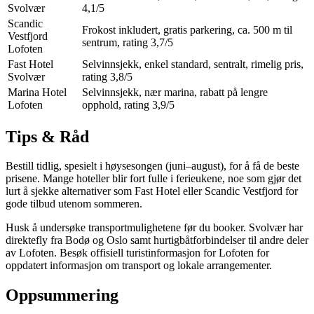
Svolvær
4,1/5
Scandic
Frokost inkludert, gratis parkering, ca. 500 m til
Vestfjord
sentrum, rating 3,7/5
Lofoten
Fast Hotel
Selvinnsjekk, enkel standard, sentralt, rimelig pris,
Svolvær
rating 3,8/5
Marina Hotel
Selvinnsjekk, nær marina, rabatt på lengre
Lofoten
opphold, rating 3,9/5
Tips & Råd
Bestill tidlig, spesielt i høysesongen (juni–august), for å få de beste
prisene. Mange hoteller blir fort fulle i ferieukene, noe som gjør det
lurt å sjekke alternativer som Fast Hotel eller Scandic Vestfjord for
gode tilbud utenom sommeren.
Husk å undersøke transportmulighetene før du booker. Svolvær har
direktefly fra Bodø og Oslo samt hurtigbåtforbindelser til andre deler
av Lofoten. Besøk offisiell turistinformasjon for Lofoten for
oppdatert informasjon om transport og lokale arrangementer.
Oppsummering