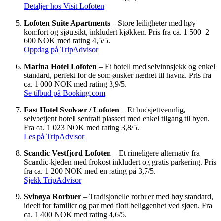
Detaljer hos Visit Lofoten
Lofoten Suite Apartments
– Store leiligheter med høy
komfort og sjøutsikt, inkludert kjøkken. Pris fra ca. 1 500–2
600 NOK med rating 4,5/5.
Oppdag på TripAdvisor
Marina Hotel Lofoten
– Et hotell med selvinnsjekk og enkel
standard, perfekt for de som ønsker nærhet til havna. Pris fra
ca. 1 000 NOK med rating 3,9/5.
Se tilbud på Booking.com
Fast Hotel Svolvær / Lofoten
– Et budsjettvennlig,
selvbetjent hotell sentralt plassert med enkel tilgang til byen.
Fra ca. 1 023 NOK med rating 3,8/5.
Les på TripAdvisor
Scandic Vestfjord Lofoten
– Et rimeligere alternativ fra
Scandic-kjeden med frokost inkludert og gratis parkering. Pris
fra ca. 1 200 NOK med en rating på 3,7/5.
Sjekk TripAdvisor
Svinøya Rorbuer
– Tradisjonelle rorbuer med høy standard,
ideelt for familier og par med flott beliggenhet ved sjøen. Fra
ca. 1 400 NOK med rating 4,6/5.