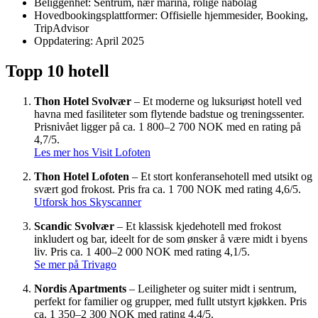
Beliggenhet: Sentrum, nær marina, rolige nabolag
Hovedbookingsplattformer: Offisielle hjemmesider, Booking,
TripAdvisor
Oppdatering: April 2025
Topp 10 hotell
Thon Hotel Svolvær
– Et moderne og luksuriøst hotell ved
havna med fasiliteter som flytende badstue og treningssenter.
Prisnivået ligger på ca. 1 800–2 700 NOK med en rating på
4,7/5.
Les mer hos Visit Lofoten
Thon Hotel Lofoten
– Et stort konferansehotell med utsikt og
svært god frokost. Pris fra ca. 1 700 NOK med rating 4,6/5.
Utforsk hos Skyscanner
Scandic Svolvær
– Et klassisk kjedehotell med frokost
inkludert og bar, ideelt for de som ønsker å være midt i byens
liv. Pris ca. 1 400–2 000 NOK med rating 4,1/5.
Se mer på Trivago
Nordis Apartments
– Leiligheter og suiter midt i sentrum,
perfekt for familier og grupper, med fullt utstyrt kjøkken. Pris
ca. 1 350–2 300 NOK med rating 4,4/5.