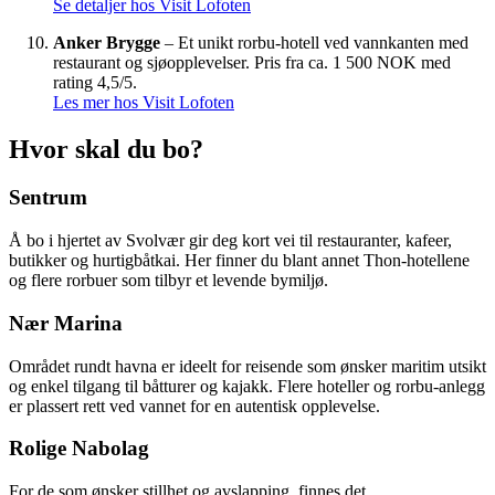
Se detaljer hos Visit Lofoten
Anker Brygge
– Et unikt rorbu-hotell ved vannkanten med
restaurant og sjøopplevelser. Pris fra ca. 1 500 NOK med
rating 4,5/5.
Les mer hos Visit Lofoten
Hvor skal du bo?
Sentrum
Å bo i hjertet av Svolvær gir deg kort vei til restauranter, kafeer,
butikker og hurtigbåtkai. Her finner du blant annet Thon-hotellene
og flere rorbuer som tilbyr et levende bymiljø.
Nær Marina
Området rundt havna er ideelt for reisende som ønsker maritim utsikt
og enkel tilgang til båtturer og kajakk. Flere hoteller og rorbu-anlegg
er plassert rett ved vannet for en autentisk opplevelse.
Rolige Nabolag
For de som ønsker stillhet og avslapping, finnes det