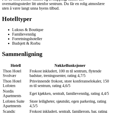
overnattingssteder litt utenfor sentrum. Du får en rolig atmosfære
uten å være langt unna byens tilbud.
Hotelltyper
Luksus & Boutique
Familievennlig
Forretningshoteller
Budsjett & Rorbu
Sammenligning
Hotell
Nøkkelfunksjoner
Thon Hotel
Frokost inkludert, 100 m til sentrum, flytende
Svolvær
badstue, treningssenter, rating 4,7/5
Thon Hotel
Prisvinnende frokost, store konferanselokaler, 150
Lofoten
m til sentrum, rating 4,6/5
Nordis
Eget kjøkken, sentralt, familievennlig, rating 4,4/5
Apartments
Lofoten Suite
Store leiligheter, sjøutsikt, egen parkering, rating
Apartments
4,5/5
Scandic
Frokost inkludert, sentralt, familierom, bar, rating