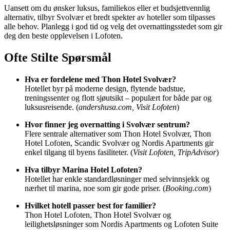
Uansett om du ønsker luksus, familiekos eller et budsjettvennlig
alternativ, tilbyr Svolvær et bredt spekter av hoteller som tilpasses
alle behov. Planlegg i god tid og velg det overnattingsstedet som gir
deg den beste opplevelsen i Lofoten.
Ofte Stilte Spørsmål
Hva er fordelene med Thon Hotel Svolvær?
Hotellet byr på moderne design, flytende badstue,
treningssenter og flott sjøutsikt – populært for både par og
luksusreisende. (
andershusa.com, Visit Lofoten
)
Hvor finner jeg overnatting i Svolvær sentrum?
Flere sentrale alternativer som Thon Hotel Svolvær, Thon
Hotel Lofoten, Scandic Svolvær og Nordis Apartments gir
enkel tilgang til byens fasiliteter. (
Visit Lofoten, TripAdvisor
)
Hva tilbyr Marina Hotel Lofoten?
Hotellet har enkle standardløsninger med selvinnsjekk og
nærhet til marina, noe som gir gode priser. (
Booking.com
)
Hvilket hotell passer best for familier?
Thon Hotel Lofoten, Thon Hotel Svolvær og
leilighetsløsninger som Nordis Apartments og Lofoten Suite