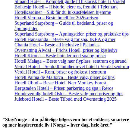
Straand Hotel – Komplett guide til historisk hotell i Vrådal
Bolkesjø Hotell – Historie, eiere og fremtid i Telemark
Hotellgardiner – Slik får du luksusfølelsen hjemme
Hotell Verona – Beste hotell for 2026-reisen
Superland Sarpsborg – Guide til badeland, priser og
åpningstider
Superland Sarpsborg – Åpningstider, priser og praktiske tips
Hotell Haparanda – Beste valg for spa, IKEA og mer
Chania Hotel – Beste all inclusive i Platanias
Overnatting Alvdal – Frichs Hotell, priser og kjæledyr
Hotell Kiruna – Beste hoteller med spa og priser
Hotell Malaga – Beste valg nær flyplass, sentrum og strand
Verdal Hotell – Sentralt familiedrevet hotell i Verdal sentrum
Verdal Hotell – Rom, priser og frokost i sentrum
Hotell Palma de Mallorca – Beste valg, priser og tips
Hotell Ubud – Beste Hotell Nær Monkey Forest
Bergstaden Hotell – Priser, parkering og spa i Røros
Hundevennlig hotell Oslo – Beste valg med priser og tips
Julebord Hotell – Beste Tilbud med Overnatting 2025
"StayNorge – din pålitelige følgesvenn for et enklere, smartere
og mer inspirerende liv i Norge – hver dag, hele året."