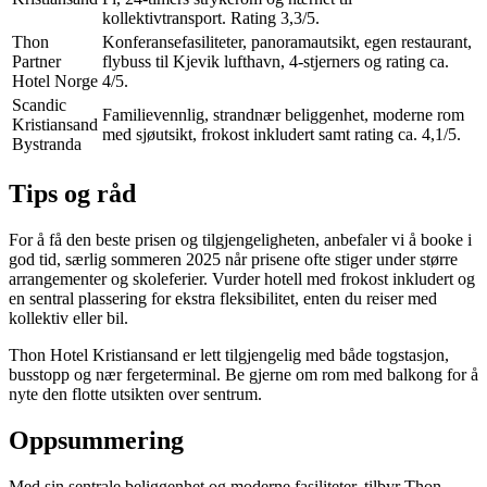
kollektivtransport. Rating 3,3/5.
Thon
Konferansefasiliteter, panoramautsikt, egen restaurant,
Partner
flybuss til Kjevik lufthavn, 4-stjerners og rating ca.
Hotel Norge
4/5.
Scandic
Familievennlig, strandnær beliggenhet, moderne rom
Kristiansand
med sjøutsikt, frokost inkludert samt rating ca. 4,1/5.
Bystranda
Tips og råd
For å få den beste prisen og tilgjengeligheten, anbefaler vi å booke i
god tid, særlig sommeren 2025 når prisene ofte stiger under større
arrangementer og skoleferier. Vurder hotell med frokost inkludert og
en sentral plassering for ekstra fleksibilitet, enten du reiser med
kollektiv eller bil.
Thon Hotel Kristiansand er lett tilgjengelig med både togstasjon,
busstopp og nær fergeterminal. Be gjerne om rom med balkong for å
nyte den flotte utsikten over sentrum.
Oppsummering
Med sin sentrale beliggenhet og moderne fasiliteter, tilbyr Thon