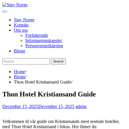
Skip
to
content
Stay Norge
Kontakt
Om oss
Forfatterside
Informasjonskapsler
Personvernerklæring
Blogg
Search
for:
Home
Blogg
Thon Hotel Kristiansand Guide
Thon Hotel Kristiansand Guide
December 15, 2025
December 15, 2025
admin
Velkommen til vår guide om Kristiansands mest sentrale hoteller,
med Thon Hotel Kristiansand i fokus. Her finner du