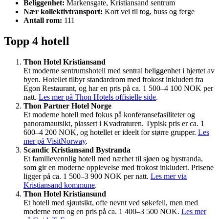
Beliggenhet:
Markensgate, Kristiansand sentrum
Nær kollektivtransport:
Kort vei til tog, buss og ferge
Antall rom:
111
Topp 4 hotell
Thon Hotel Kristiansand
Et moderne sentrumshotell med sentral beliggenhet i hjertet av
byen. Hotellet tilbyr standardrom med frokost inkludert fra
Egon Restaurant, og har en pris på ca. 1 500–4 100 NOK per
natt.
Les mer på Thon Hotels offisielle side
.
Thon Partner Hotel Norge
Et moderne hotell med fokus på konferansefasiliteter og
panoramautsikt, plassert i Kvadraturen. Typisk pris er ca. 1
600–4 200 NOK, og hotellet er ideelt for større grupper.
Les
mer på VisitNorway
.
Scandic Kristiansand Bystranda
Et familievennlig hotell med nærhet til sjøen og bystranda,
som gir en moderne opplevelse med frokost inkludert. Prisene
ligger på ca. 1 500–3 900 NOK per natt.
Les mer via
Kristiansand kommune
.
Thon Hotel Kristiansund
Et hotell med sjøutsikt, ofte nevnt ved søkefeil, men med
moderne rom og en pris på ca. 1 400–3 500 NOK.
Les mer