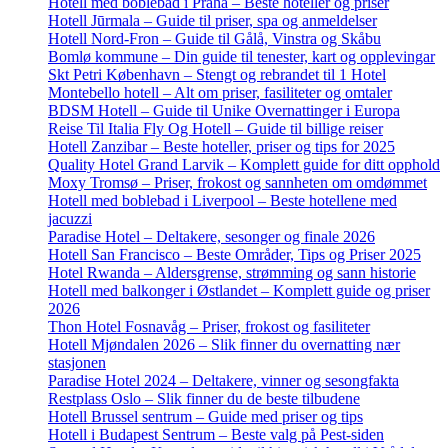
Hotell med boblebad i Praha – Beste hoteller og priser
Hotell Jūrmala – Guide til priser, spa og anmeldelser
Hotell Nord-Fron – Guide til Gålå, Vinstra og Skåbu
Bomlø kommune – Din guide til tenester, kart og opplevingar
Skt Petri København – Stengt og rebrandet til 1 Hotel
Montebello hotell – Alt om priser, fasiliteter og omtaler
BDSM Hotell – Guide til Unike Overnattinger i Europa
Reise Til Italia Fly Og Hotell – Guide til billige reiser
Hotell Zanzibar – Beste hoteller, priser og tips for 2025
Quality Hotel Grand Larvik – Komplett guide for ditt opphold
Moxy Tromsø – Priser, frokost og sannheten om omdømmet
Hotell med boblebad i Liverpool – Beste hotellene med
jacuzzi
Paradise Hotel – Deltakere, sesonger og finale 2026
Hotell San Francisco – Beste Områder, Tips og Priser 2025
Hotel Rwanda – Aldersgrense, strømming og sann historie
Hotell med balkonger i Østlandet – Komplett guide og priser
2026
Thon Hotel Fosnavåg – Priser, frokost og fasiliteter
Hotell Mjøndalen 2026 – Slik finner du overnatting nær
stasjonen
Paradise Hotel 2024 – Deltakere, vinner og sesongfakta
Restplass Oslo – Slik finner du de beste tilbudene
Hotell Brussel sentrum – Guide med priser og tips
Hotell i Budapest Sentrum – Beste valg på Pest-siden