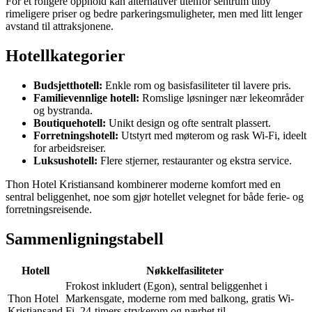
For et roligere opphold kan alternativer utenfor sentrum tilby
rimeligere priser og bedre parkeringsmuligheter, men med litt lenger
avstand til attraksjonene.
Hotellkategorier
Budsjetthotell:
Enkle rom og basisfasiliteter til lavere pris.
Familievennlige hotell:
Romslige løsninger nær lekeområder
og bystranda.
Boutiquehotell:
Unikt design og ofte sentralt plassert.
Forretningshotell:
Utstyrt med møterom og rask Wi-Fi, ideelt
for arbeidsreiser.
Luksushotell:
Flere stjerner, restauranter og ekstra service.
Thon Hotel Kristiansand kombinerer moderne komfort med en
sentral beliggenhet, noe som gjør hotellet velegnet for både ferie- og
forretningsreisende.
Sammenligningstabell
Hotell
Nøkkelfasiliteter
Frokost inkludert (Egon), sentral beliggenhet i
Thon Hotel
Markensgate, moderne rom med balkong, gratis Wi-
Kristiansand
Fi, 24-timers strykerom og nærhet til