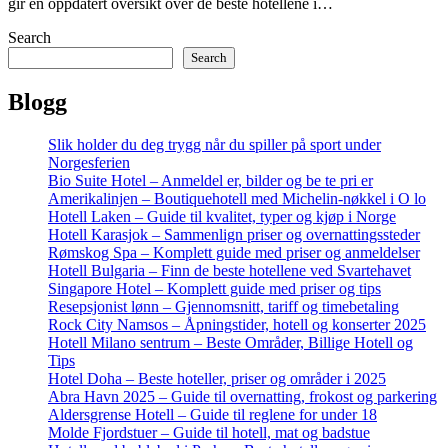
gir en oppdatert oversikt over de beste hotellene i…
Search
Search
Blogg
Slik holder du deg trygg når du spiller på sport under
Norgesferien
Bio Suite Hotel – Anmeldel er, bilder og be te pri er
Amerikalinjen – Boutiquehotell med Michelin-nøkkel i O lo
Hotell Laken – Guide til kvalitet, typer og kjøp i Norge
Hotell Karasjok – Sammenlign priser og overnattingssteder
Rømskog Spa – Komplett guide med priser og anmeldelser
Hotell Bulgaria – Finn de beste hotellene ved Svartehavet
Singapore Hotel – Komplett guide med priser og tips
Resepsjonist lønn – Gjennomsnitt, tariff og timebetaling
Rock City Namsos – Åpningstider, hotell og konserter 2025
Hotell Milano sentrum – Beste Områder, Billige Hotell og
Tips
Hotel Doha – Beste hoteller, priser og områder i 2025
Abra Havn 2025 – Guide til overnatting, frokost og parkering
Aldersgrense Hotell – Guide til reglene for under 18
Molde Fjordstuer – Guide til hotell, mat og badstue