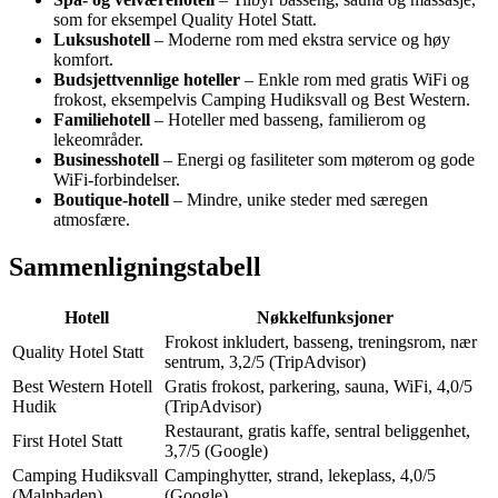
som for eksempel Quality Hotel Statt.
Luksushotell
– Moderne rom med ekstra service og høy
komfort.
Budsjettvennlige hoteller
– Enkle rom med gratis WiFi og
frokost, eksempelvis Camping Hudiksvall og Best Western.
Familiehotell
– Hoteller med basseng, familierom og
lekeområder.
Businesshotell
– Energi og fasiliteter som møterom og gode
WiFi-forbindelser.
Boutique-hotell
– Mindre, unike steder med særegen
atmosfære.
Sammenligningstabell
Hotell
Nøkkelfunksjoner
Frokost inkludert, basseng, treningsrom, nær
Quality Hotel Statt
sentrum, 3,2/5 (TripAdvisor)
Best Western Hotell
Gratis frokost, parkering, sauna, WiFi, 4,0/5
Hudik
(TripAdvisor)
Restaurant, gratis kaffe, sentral beliggenhet,
First Hotel Statt
3,7/5 (Google)
Camping Hudiksvall
Campinghytter, strand, lekeplass, 4,0/5
(Malnbaden)
(Google)