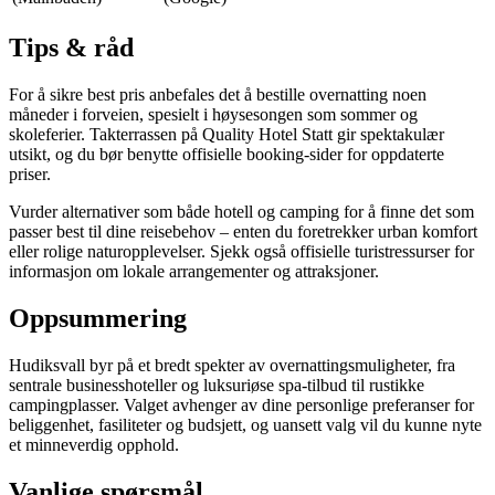
Tips & råd
For å sikre best pris anbefales det å bestille overnatting noen
måneder i forveien, spesielt i høysesongen som sommer og
skoleferier. Takterrassen på Quality Hotel Statt gir spektakulær
utsikt, og du bør benytte offisielle booking-sider for oppdaterte
priser.
Vurder alternativer som både hotell og camping for å finne det som
passer best til dine reisebehov – enten du foretrekker urban komfort
eller rolige naturopplevelser. Sjekk også offisielle turistressurser for
informasjon om lokale arrangementer og attraksjoner.
Oppsummering
Hudiksvall byr på et bredt spekter av overnattingsmuligheter, fra
sentrale businesshoteller og luksuriøse spa-tilbud til rustikke
campingplasser. Valget avhenger av dine personlige preferanser for
beliggenhet, fasiliteter og budsjett, og uansett valg vil du kunne nyte
et minneverdig opphold.
Vanlige spørsmål