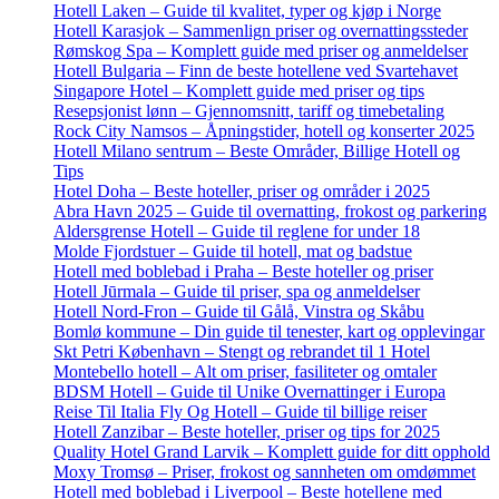
Hotell Laken – Guide til kvalitet, typer og kjøp i Norge
Hotell Karasjok – Sammenlign priser og overnattingssteder
Rømskog Spa – Komplett guide med priser og anmeldelser
Hotell Bulgaria – Finn de beste hotellene ved Svartehavet
Singapore Hotel – Komplett guide med priser og tips
Resepsjonist lønn – Gjennomsnitt, tariff og timebetaling
Rock City Namsos – Åpningstider, hotell og konserter 2025
Hotell Milano sentrum – Beste Områder, Billige Hotell og
Tips
Hotel Doha – Beste hoteller, priser og områder i 2025
Abra Havn 2025 – Guide til overnatting, frokost og parkering
Aldersgrense Hotell – Guide til reglene for under 18
Molde Fjordstuer – Guide til hotell, mat og badstue
Hotell med boblebad i Praha – Beste hoteller og priser
Hotell Jūrmala – Guide til priser, spa og anmeldelser
Hotell Nord-Fron – Guide til Gålå, Vinstra og Skåbu
Bomlø kommune – Din guide til tenester, kart og opplevingar
Skt Petri København – Stengt og rebrandet til 1 Hotel
Montebello hotell – Alt om priser, fasiliteter og omtaler
BDSM Hotell – Guide til Unike Overnattinger i Europa
Reise Til Italia Fly Og Hotell – Guide til billige reiser
Hotell Zanzibar – Beste hoteller, priser og tips for 2025
Quality Hotel Grand Larvik – Komplett guide for ditt opphold
Moxy Tromsø – Priser, frokost og sannheten om omdømmet
Hotell med boblebad i Liverpool – Beste hotellene med