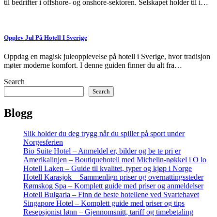
til bedrifter i offshore- og onshore-sektoren. Selskapet holder til i…
Opplev Jul På Hotell I Sverige
Oppdag en magisk juleopplevelse på hotell i Sverige, hvor tradisjon
møter moderne komfort. I denne guiden finner du alt fra…
Search
Search
Blogg
Slik holder du deg trygg når du spiller på sport under
Norgesferien
Bio Suite Hotel – Anmeldel er, bilder og be te pri er
Amerikalinjen – Boutiquehotell med Michelin-nøkkel i O lo
Hotell Laken – Guide til kvalitet, typer og kjøp i Norge
Hotell Karasjok – Sammenlign priser og overnattingssteder
Rømskog Spa – Komplett guide med priser og anmeldelser
Hotell Bulgaria – Finn de beste hotellene ved Svartehavet
Singapore Hotel – Komplett guide med priser og tips
Resepsjonist lønn – Gjennomsnitt, tariff og timebetaling