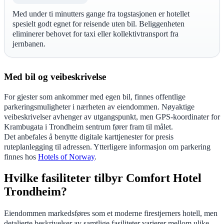
Med under ti minutters gange fra togstasjonen er hotellet
spesielt godt egnet for reisende uten bil. Beliggenheten
eliminerer behovet for taxi eller kollektivtransport fra
jernbanen.
Med bil og veibeskrivelse
For gjester som ankommer med egen bil, finnes offentlige
parkeringsmuligheter i nærheten av eiendommen. Nøyaktige
veibeskrivelser avhenger av utgangspunkt, men GPS-koordinater for
Krambugata i Trondheim sentrum fører fram til målet.
Det anbefales å benytte digitale karttjenester for presis
ruteplanlegging til adressen. Ytterligere informasjon om parkering
finnes hos
Hotels of Norway
.
Hvilke fasiliteter tilbyr Comfort Hotel
Trondheim?
Eiendommen markedsføres som et moderne firestjerners hotell, men
detaljerte beskrivelser av samtlige fasiliteter varierer mellom ulike