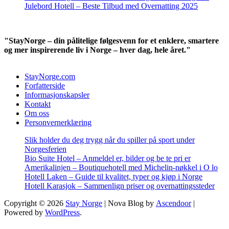
Julebord Hotell – Beste Tilbud med Overnatting 2025
"StayNorge – din pålitelige følgesvenn for et enklere, smartere
og mer inspirerende liv i Norge – hver dag, hele året."
StayNorge.com
Forfatterside
Informasjonskapsler
Kontakt
Om oss
Personvernerklæring
Slik holder du deg trygg når du spiller på sport under
Norgesferien
Bio Suite Hotel – Anmeldel er, bilder og be te pri er
Amerikalinjen – Boutiquehotell med Michelin-nøkkel i O lo
Hotell Laken – Guide til kvalitet, typer og kjøp i Norge
Hotell Karasjok – Sammenlign priser og overnattingssteder
Copyright © 2026
Stay Norge
| Nova Blog by
Ascendoor
|
Powered by
WordPress
.