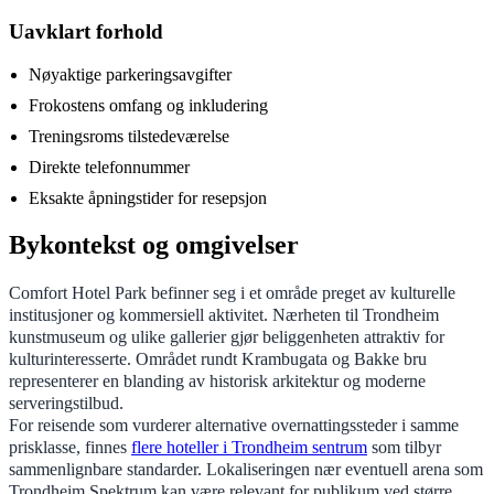
Uavklart forhold
Nøyaktige parkeringsavgifter
Frokostens omfang og inkludering
Treningsroms tilstedeværelse
Direkte telefonnummer
Eksakte åpningstider for resepsjon
Bykontekst og omgivelser
Comfort Hotel Park befinner seg i et område preget av kulturelle
institusjoner og kommersiell aktivitet. Nærheten til Trondheim
kunstmuseum og ulike gallerier gjør beliggenheten attraktiv for
kulturinteresserte. Området rundt Krambugata og Bakke bru
representerer en blanding av historisk arkitektur og moderne
serveringstilbud.
For reisende som vurderer alternative overnattingssteder i samme
prisklasse, finnes
flere hoteller i Trondheim sentrum
som tilbyr
sammenlignbare standarder. Lokaliseringen nær eventuell arena som
Trondheim Spektrum kan være relevant for publikum ved større