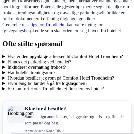
gjennom konsernets egne kanaler, med alternativer via internasjonale
bookingplattformer. Potensielle gjester bør merke seg at detaljer om
frokost, treningsmuligheter og nøyaktige parkeringsvilkår ikke er
fullt ut dokumentert i offentlig tilgjengelige kilder.
Generelle
reisetips for Trondheim
kan være nyttig for
førstegangsbesøkende som skal orientere seg i byen fra hotellet.
Ofte stilte spørsmål
Hva er den nøyaktige adressen til Comfort Hotel Trondheim?
Finnes det parkering ved hotellet?
Inkluderer overnatting frokost?
Har hotellet treningsrom?
Hvordan bestiller jeg rom på Comfort Hotel Trondheim?
Hvor lang tid tar det å gå fra togstasjonen?
Er Comfort Hotel Trondheim et firestjerners hotell?
Klar for å bestille?
Sammenlign anmeldelser, beliggenhet og pris – og finn det
som passer deg best.
Anmeldelser • Kart • Tilbud