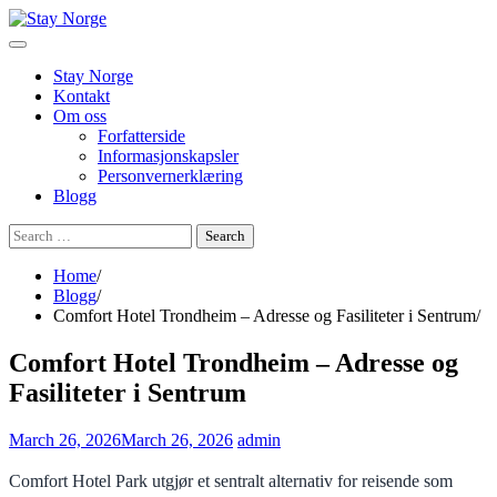
Skip
to
content
Stay Norge
Kontakt
Om oss
Forfatterside
Informasjonskapsler
Personvernerklæring
Blogg
Search
for:
Home
Blogg
Comfort Hotel Trondheim – Adresse og Fasiliteter i Sentrum
Comfort Hotel Trondheim – Adresse og
Fasiliteter i Sentrum
March 26, 2026
March 26, 2026
admin
Comfort Hotel Park utgjør et sentralt alternativ for reisende som