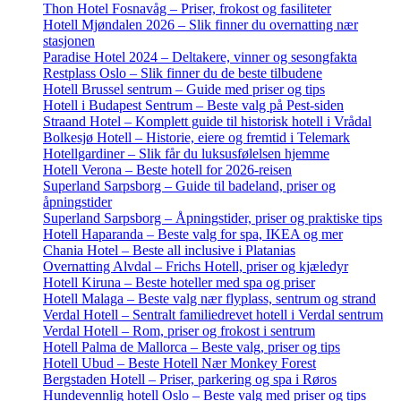
Thon Hotel Fosnavåg – Priser, frokost og fasiliteter
Hotell Mjøndalen 2026 – Slik finner du overnatting nær
stasjonen
Paradise Hotel 2024 – Deltakere, vinner og sesongfakta
Restplass Oslo – Slik finner du de beste tilbudene
Hotell Brussel sentrum – Guide med priser og tips
Hotell i Budapest Sentrum – Beste valg på Pest-siden
Straand Hotel – Komplett guide til historisk hotell i Vrådal
Bolkesjø Hotell – Historie, eiere og fremtid i Telemark
Hotellgardiner – Slik får du luksusfølelsen hjemme
Hotell Verona – Beste hotell for 2026-reisen
Superland Sarpsborg – Guide til badeland, priser og
åpningstider
Superland Sarpsborg – Åpningstider, priser og praktiske tips
Hotell Haparanda – Beste valg for spa, IKEA og mer
Chania Hotel – Beste all inclusive i Platanias
Overnatting Alvdal – Frichs Hotell, priser og kjæledyr
Hotell Kiruna – Beste hoteller med spa og priser
Hotell Malaga – Beste valg nær flyplass, sentrum og strand
Verdal Hotell – Sentralt familiedrevet hotell i Verdal sentrum
Verdal Hotell – Rom, priser og frokost i sentrum
Hotell Palma de Mallorca – Beste valg, priser og tips
Hotell Ubud – Beste Hotell Nær Monkey Forest
Bergstaden Hotell – Priser, parkering og spa i Røros
Hundevennlig hotell Oslo – Beste valg med priser og tips