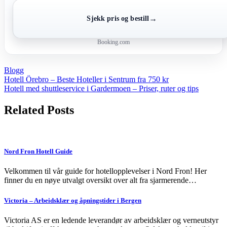
→
Sjekk pris og bestill
Booking.com
Blogg
Post
Hotell Örebro – Beste Hoteller i Sentrum fra 750 kr
Hotell med shuttleservice i Gardermoen – Priser, ruter og tips
navigation
Related Posts
Nord Fron Hotell Guide
Velkommen til vår guide for hotellopplevelser i Nord Fron! Her
finner du en nøye utvalgt oversikt over alt fra sjarmerende…
Victoria – Arbeidsklær og åpningstider i Bergen
Victoria AS er en ledende leverandør av arbeidsklær og verneutstyr