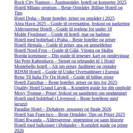
Rock City Namsos – Åpningstider, hotell og konserter 2025
Hotell Milano sentrum – Beste Områder, Billige Hotell og
Tips
Hotel Doha – Beste hoteller, priser og områder i 2025
Abra Havn 2025 – Guide til overnatting, frokost og parkering
Aldersgrense Hotell – Guide til reglene for under 18
Molde Fjordstuer – Guide til hotell, mat og badstue
Hotell med boblebad i Praha – Beste hoteller og priser
Hotell Jūrmala – Guide til priser, spa og anmeldelser
Hotell Nord-Fron – Guide til Gålå, Vinstra og Skåbu
Bomlø kommune – Din guide til tenester, kart og opplevingar
Skt Petri København – Stengt og rebrandet til 1 Hotel
Montebello hotell – Alt om priser, fasiliteter og omtaler
BDSM Hotell – Guide til Unike Overnattinger i Europa
Reise Til Italia Fly Og Hotell – Guide til billige reiser
Hotell Zanzibar – Beste hoteller, priser og tips for 2025
Quality Hotel Grand Larvik – Komplett guide for ditt opphold
Moxy Tromsø – Priser, frokost og sannheten om omdømmet
Hotell med boblebad i Liverpool – Beste hotellene med
jacuzzi
Paradise Hotel – Deltakere, sesonger og finale 2026
Hotell San Francisco – Beste Områder, Tips og Priser 2025
Hotel Rwanda – Aldersgrense, strømming og sann historie
Hotell med balkonger i Østlandet – Komplett guide og priser
2026