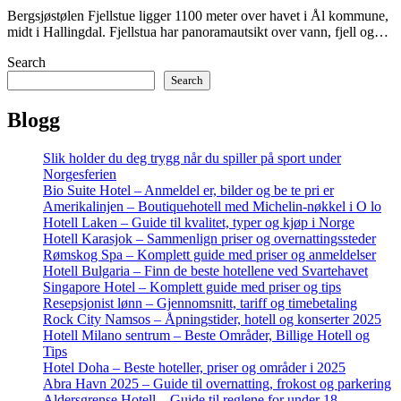
Bergsjøstølen Fjellstue ligger 1100 meter over havet i Ål kommune,
midt i Hallingdal. Fjellstua har panoramautsikt over vann, fjell og…
Search
Search
Blogg
Slik holder du deg trygg når du spiller på sport under
Norgesferien
Bio Suite Hotel – Anmeldel er, bilder og be te pri er
Amerikalinjen – Boutiquehotell med Michelin-nøkkel i O lo
Hotell Laken – Guide til kvalitet, typer og kjøp i Norge
Hotell Karasjok – Sammenlign priser og overnattingssteder
Rømskog Spa – Komplett guide med priser og anmeldelser
Hotell Bulgaria – Finn de beste hotellene ved Svartehavet
Singapore Hotel – Komplett guide med priser og tips
Resepsjonist lønn – Gjennomsnitt, tariff og timebetaling
Rock City Namsos – Åpningstider, hotell og konserter 2025
Hotell Milano sentrum – Beste Områder, Billige Hotell og
Tips
Hotel Doha – Beste hoteller, priser og områder i 2025
Abra Havn 2025 – Guide til overnatting, frokost og parkering
Aldersgrense Hotell – Guide til reglene for under 18