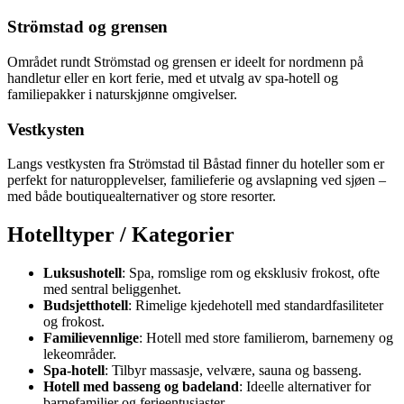
Strömstad og grensen
Området rundt Strömstad og grensen er ideelt for nordmenn på
handletur eller en kort ferie, med et utvalg av spa-hotell og
familiepakker i naturskjønne omgivelser.
Vestkysten
Langs vestkysten fra Strömstad til Båstad finner du hoteller som er
perfekt for naturopplevelser, familieferie og avslapning ved sjøen –
med både boutiquealternativer og store resorter.
Hotelltyper / Kategorier
Luksushotell
: Spa, romslige rom og eksklusiv frokost, ofte
med sentral beliggenhet.
Budsjetthotell
: Rimelige kjedehotell med standardfasiliteter
og frokost.
Familievennlige
: Hotell med store familierom, barnemeny og
lekeområder.
Spa-hotell
: Tilbyr massasje, velvære, sauna og basseng.
Hotell med basseng og badeland
: Ideelle alternativer for
barnefamilier og ferieentusiaster.