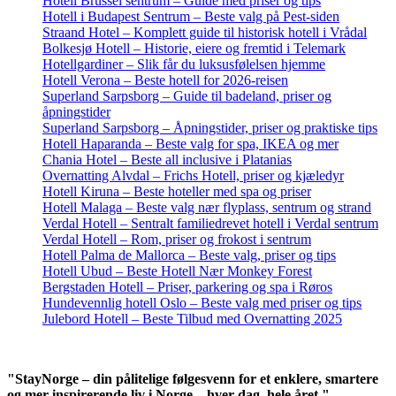
Hotell Brussel sentrum – Guide med priser og tips
Hotell i Budapest Sentrum – Beste valg på Pest-siden
Straand Hotel – Komplett guide til historisk hotell i Vrådal
Bolkesjø Hotell – Historie, eiere og fremtid i Telemark
Hotellgardiner – Slik får du luksusfølelsen hjemme
Hotell Verona – Beste hotell for 2026-reisen
Superland Sarpsborg – Guide til badeland, priser og
åpningstider
Superland Sarpsborg – Åpningstider, priser og praktiske tips
Hotell Haparanda – Beste valg for spa, IKEA og mer
Chania Hotel – Beste all inclusive i Platanias
Overnatting Alvdal – Frichs Hotell, priser og kjæledyr
Hotell Kiruna – Beste hoteller med spa og priser
Hotell Malaga – Beste valg nær flyplass, sentrum og strand
Verdal Hotell – Sentralt familiedrevet hotell i Verdal sentrum
Verdal Hotell – Rom, priser og frokost i sentrum
Hotell Palma de Mallorca – Beste valg, priser og tips
Hotell Ubud – Beste Hotell Nær Monkey Forest
Bergstaden Hotell – Priser, parkering og spa i Røros
Hundevennlig hotell Oslo – Beste valg med priser og tips
Julebord Hotell – Beste Tilbud med Overnatting 2025
"StayNorge – din pålitelige følgesvenn for et enklere, smartere
og mer inspirerende liv i Norge – hver dag, hele året."