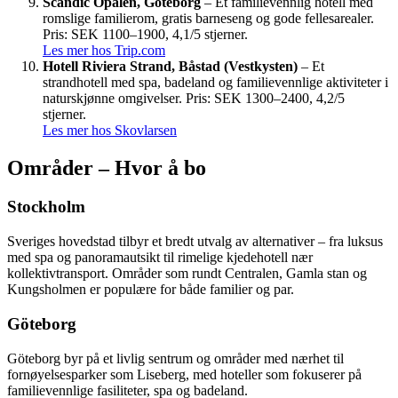
Scandic Opalen, Göteborg
– Et familievennlig hotell med
romslige familierom, gratis barneseng og gode fellesarealer.
Pris: SEK 1100–1900, 4,1/5 stjerner.
Les mer hos Trip.com
Hotell Riviera Strand, Båstad (Vestkysten)
– Et
strandhotell med spa, badeland og familievennlige aktiviteter i
naturskjønne omgivelser. Pris: SEK 1300–2400, 4,2/5
stjerner.
Les mer hos Skovlarsen
Områder – Hvor å bo
Stockholm
Sveriges hovedstad tilbyr et bredt utvalg av alternativer – fra luksus
med spa og panoramautsikt til rimelige kjedehotell nær
kollektivtransport. Områder som rundt Centralen, Gamla stan og
Kungsholmen er populære for både familier og par.
Göteborg
Göteborg byr på et livlig sentrum og områder med nærhet til
fornøyelsesparker som Liseberg, med hoteller som fokuserer på
familievennlige fasiliteter, spa og badeland.