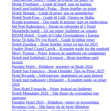
Molde Fjordstuer – Guide til hotell, mat og badstue
Hotell med boblebad i Praha – Beste hoteller og priser
Hotell Jūrmala – Guide til priser, spa og anmeldelser
Hotell Nord-Fron – Guide til Gålå, Vinstra og Skåbu
Bomlø kommune – Din guide til tenester, kart og opplevingar
Skt Petri København – Stengt og rebrandet til 1 Hotel
Montebello hotell – Alt om priser, fasiliteter og omtaler
BDSM Hotell – Guide til Unike Overnattinger i Europa
Reise Til Italia Fly Og Hotell – Guide til billige reiser
Hotell Zanzibar – Beste hoteller, priser og tips for 2025
Quality Hotel Grand Larvik – Komplett guide for ditt opphold
Moxy Tromsø – Priser, frokost og sannheten om omdømmet
Hotell med boblebad i Liverpool – Beste hotellene med
jacuzzi
Paradise Hotel – Deltakere, sesonger og finale 2026
Hotell San Francisco – Beste Områder, Tips og Priser 2025
Hotel Rwanda – Aldersgrense, strømming og sann historie
Hotell med balkonger i Østlandet – Komplett guide og priser
2026
Thon Hotel Fosnavåg – Priser, frokost og fasiliteter
Hotell Mjøndalen 2026 – Slik finner du overnatting nær
stasjonen
Paradise Hotel 2024 – Deltakere, vinner og sesongfakta
Restplass Oslo – Slik finner du de beste tilbudene