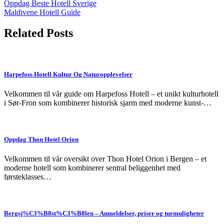
Post
Oppdag Beste Hotell Sverige
Maldivene Hotell Guide
navigation
Related Posts
Harpefoss Hotell Kultur Og Naturopplevelser
Velkommen til vår guide om Harpefoss Hotell – et unikt kulturhotell
i Sør-Fron som kombinerer historisk sjarm med moderne kunst-…
Oppdag Thon Hotel Orion
Velkommen til vår oversikt over Thon Hotel Orion i Bergen – et
moderne hotell som kombinerer sentral beliggenhet med
førsteklasses…
Bergsj%C3%B8st%C3%B8len – Anmeldelser, priser og turmuligheter