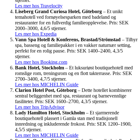
stjerner.
Les mer hos Travelocity
Liseberg Grand Curiosa Hotel, Göteborg
– Et unikt
temahotell ved fornøyelsesparken med badeland og
restauranter for en fullverdig familieopplevelse. Pris: SEK
2000–3000, 4,6/5 stjerner.
Les mer hos Expedia
Vann Spa Hotell & Konferens, Brastad/Strömstad
– Tilbyr
spa, basseng og familiepakker i en vakker naturnær setting,
perfekt for en rolig pause. Pris: SEK 1400–2400, 4,3/5
stjerner.
Les mer hos Booking.com
Bank Hotel, Stockholm
– Et luksuriøst boutiquehotell med
romslige rom, treningsrom og en flott takterrasse. Pris: SEK
2700–3400, 4,7/5 stjerner.
Les mer hos MICHELIN Guide
Clarion Hotel Post, Göteborg
– Dette hotellet kombinerer
sentral beliggenhet med spa, restaurant og barnevennlige
fasiliteter. Pris: SEK 1600–2700, 4,3/5 stjerner.
Les mer hos TripAdvisor
Lady Hamilton Hotel, Stockholm
– Et sjarmerende
boutiquehotell plassert i Gamla stan med tradisjonell
innredning og inkluderende frokost. Pris: SEK 1200–1900,
4,5/5 stjerner.
Les mer hos MICHELIN Guide