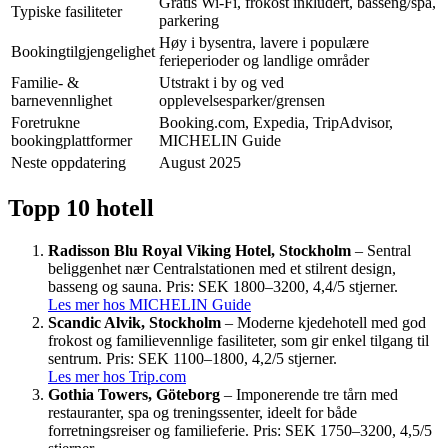
Gratis Wi-Fi, frokost inkludert, basseng/spa,
Typiske fasiliteter
parkering
Høy i bysentra, lavere i populære
Bookingtilgjengelighet
ferieperioder og landlige områder
Familie- &
Utstrakt i by og ved
barnevennlighet
opplevelsesparker/grensen
Foretrukne
Booking.com, Expedia, TripAdvisor,
bookingplattformer
MICHELIN Guide
Neste oppdatering
August 2025
Topp 10 hotell
Radisson Blu Royal Viking Hotel, Stockholm
– Sentral
beliggenhet nær Centralstationen med et stilrent design,
basseng og sauna. Pris: SEK 1800–3200, 4,4/5 stjerner.
Les mer hos MICHELIN Guide
Scandic Alvik, Stockholm
– Moderne kjedehotell med god
frokost og familievennlige fasiliteter, som gir enkel tilgang til
sentrum. Pris: SEK 1100–1800, 4,2/5 stjerner.
Les mer hos Trip.com
Gothia Towers, Göteborg
– Imponerende tre tårn med
restauranter, spa og treningssenter, ideelt for både
forretningsreiser og familieferie. Pris: SEK 1750–3200, 4,5/5