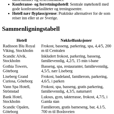
Konferanse- og forretningshotell
: Sentrale møtehotell med
gode konferansefasiliteter og treningssentre.
Hotell nær flyplass/grense
: Praktiske alternativer for de som
reiser inn eller ut av Sverige.
Sammenligningstabell
Hotell
Nøkkelfunksjoner
Radisson Blu Royal
Frokost, basseng, parkering, spa, 4,4/5, 200
Viking, Stockholm
m til Centralen
Scandic Alvik,
Inkludert frokost, parkering, basseng,
Stockholm
familievennlig, 4,2/5, 15 min t-bane
Gothia Towers,
Basseng, spa, restauranter, familievennlig,
Göteborg
4,5/5, nær Liseberg
Liseberg Grand
Frokost, badeland, familierom, parkering,
Curiosa, Göteborg
4,6/5, i parken
Vann Spa Hotell,
Frokost, spa, basseng, gratis parkering,
Strömstad
familievennlig, 4,3/5, naturnært
Bank Hotel,
Luksus, gym, takterrasse, frokost, 4,7/5, i
Stockholm
Gamla stan
Scandic Opalen,
Familierom, gratis barneseng, bar, 4,1/5,
Göteborg
700 m til Boråsveien