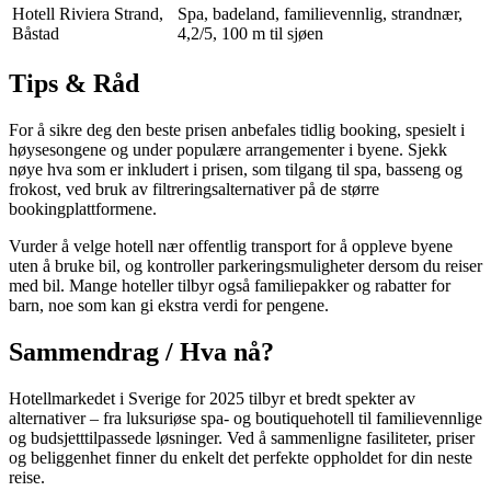
Hotell Riviera Strand,
Spa, badeland, familievennlig, strandnær,
Båstad
4,2/5, 100 m til sjøen
Tips & Råd
For å sikre deg den beste prisen anbefales tidlig booking, spesielt i
høysesongene og under populære arrangementer i byene. Sjekk
nøye hva som er inkludert i prisen, som tilgang til spa, basseng og
frokost, ved bruk av filtreringsalternativer på de større
bookingplattformene.
Vurder å velge hotell nær offentlig transport for å oppleve byene
uten å bruke bil, og kontroller parkeringsmuligheter dersom du reiser
med bil. Mange hoteller tilbyr også familiepakker og rabatter for
barn, noe som kan gi ekstra verdi for pengene.
Sammendrag / Hva nå?
Hotellmarkedet i Sverige for 2025 tilbyr et bredt spekter av
alternativer – fra luksuriøse spa- og boutiquehotell til familievennlige
og budsjetttilpassede løsninger. Ved å sammenligne fasiliteter, priser
og beliggenhet finner du enkelt det perfekte oppholdet for din neste
reise.