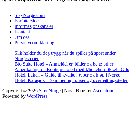
StayNorge.com
Forfatterside
Informasjonskapsler
Kontakt
Om oss
Personvernerklæring
Slik holder du deg trygg når du spiller på sport under
Norgesferien
Bio Suite Hotel – Anmeldel er, bilder og be te pri er
Amerikalinjen – Boutiquehotell med Michelin-nøkkel i O lo
Hotell Laken – Guide til kvalitet, typer og kjøp i Norge
Hotell Karasjok – Sammenlign priser og overnattingssteder
Copyright © 2026
Stay Norge
| Nova Blog by
Ascendoor
|
Powered by
WordPress
.