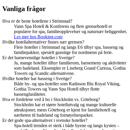
Vanliga frågor
Hva er de beste hotellene i Strömstad?
Vann Spa Hotell & Konferens og flere grensehotell er
populære for spa, familieopplevelser og naturnær beliggenhet.
Les mer hos Booking.com
Hvilke hotellalternativer finnes nær grensen?
Flere hoteller i Strömstad og langs E6 tilbyr spa, basseng og
familiepakker, spesielt gunstige for nordmenn på ferie.
Er det barnevennlige hoteller i Sverige?
Ja, mange hoteller tilbyr familierom, barnemeny og aktiviteter
som badeland. Eksempler er Liseberg Grand Curiosa, Gothia
Towers og Scandic-alternativene.
Hvilke hoteller har basseng i Sverige?
Både by- og spa-hoteller som Radisson Blu Royal Viking,
Gothia Towers og Vann Spa Hotell tilbyr flotte
bassengfasiliteter.
Hva er fordelene ved å bo i Stockholm vs. Göteborg?
Stockholm har et større hotellutvalg og mange kulturelle
attraksjoner, mens Göteborg er kjent for familiehotell og
nærheten til badeland og fornøyelsesparker.
Er det gode spa-alternativer i svenske hoteller?
Spa-hotell trenden er sterk i både byene og langs kysten –