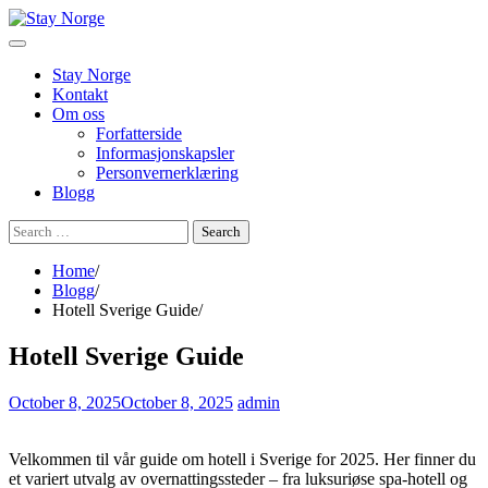
Skip
to
content
Stay Norge
Kontakt
Om oss
Forfatterside
Informasjonskapsler
Personvernerklæring
Blogg
Search
for:
Home
Blogg
Hotell Sverige Guide
Hotell Sverige Guide
October 8, 2025
October 8, 2025
admin
Velkommen til vår guide om hotell i Sverige for 2025. Her finner du
et variert utvalg av overnattingssteder – fra luksuriøse spa-hotell og