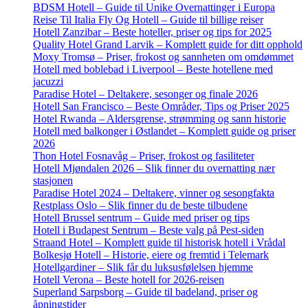
BDSM Hotell – Guide til Unike Overnattinger i Europa
Reise Til Italia Fly Og Hotell – Guide til billige reiser
Hotell Zanzibar – Beste hoteller, priser og tips for 2025
Quality Hotel Grand Larvik – Komplett guide for ditt opphold
Moxy Tromsø – Priser, frokost og sannheten om omdømmet
Hotell med boblebad i Liverpool – Beste hotellene med
jacuzzi
Paradise Hotel – Deltakere, sesonger og finale 2026
Hotell San Francisco – Beste Områder, Tips og Priser 2025
Hotel Rwanda – Aldersgrense, strømming og sann historie
Hotell med balkonger i Østlandet – Komplett guide og priser
2026
Thon Hotel Fosnavåg – Priser, frokost og fasiliteter
Hotell Mjøndalen 2026 – Slik finner du overnatting nær
stasjonen
Paradise Hotel 2024 – Deltakere, vinner og sesongfakta
Restplass Oslo – Slik finner du de beste tilbudene
Hotell Brussel sentrum – Guide med priser og tips
Hotell i Budapest Sentrum – Beste valg på Pest-siden
Straand Hotel – Komplett guide til historisk hotell i Vrådal
Bolkesjø Hotell – Historie, eiere og fremtid i Telemark
Hotellgardiner – Slik får du luksusfølelsen hjemme
Hotell Verona – Beste hotell for 2026-reisen
Superland Sarpsborg – Guide til badeland, priser og
åpningstider