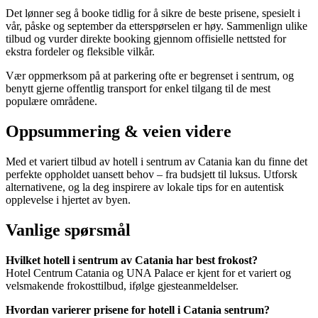
Det lønner seg å booke tidlig for å sikre de beste prisene, spesielt i
vår, påske og september da etterspørselen er høy. Sammenlign ulike
tilbud og vurder direkte booking gjennom offisielle nettsted for
ekstra fordeler og fleksible vilkår.
Vær oppmerksom på at parkering ofte er begrenset i sentrum, og
benytt gjerne offentlig transport for enkel tilgang til de mest
populære områdene.
Oppsummering & veien videre
Med et variert tilbud av hotell i sentrum av Catania kan du finne det
perfekte oppholdet uansett behov – fra budsjett til luksus. Utforsk
alternativene, og la deg inspirere av lokale tips for en autentisk
opplevelse i hjertet av byen.
Vanlige spørsmål
Hvilket hotell i sentrum av Catania har best frokost?
Hotel Centrum Catania og UNA Palace er kjent for et variert og
velsmakende frokosttilbud, ifølge gjesteanmeldelser.
Hvordan varierer prisene for hotell i Catania sentrum?