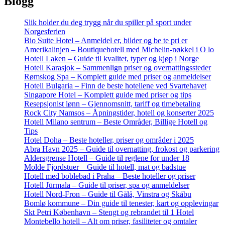
Blogg
Slik holder du deg trygg når du spiller på sport under
Norgesferien
Bio Suite Hotel – Anmeldel er, bilder og be te pri er
Amerikalinjen – Boutiquehotell med Michelin-nøkkel i O lo
Hotell Laken – Guide til kvalitet, typer og kjøp i Norge
Hotell Karasjok – Sammenlign priser og overnattingssteder
Rømskog Spa – Komplett guide med priser og anmeldelser
Hotell Bulgaria – Finn de beste hotellene ved Svartehavet
Singapore Hotel – Komplett guide med priser og tips
Resepsjonist lønn – Gjennomsnitt, tariff og timebetaling
Rock City Namsos – Åpningstider, hotell og konserter 2025
Hotell Milano sentrum – Beste Områder, Billige Hotell og
Tips
Hotel Doha – Beste hoteller, priser og områder i 2025
Abra Havn 2025 – Guide til overnatting, frokost og parkering
Aldersgrense Hotell – Guide til reglene for under 18
Molde Fjordstuer – Guide til hotell, mat og badstue
Hotell med boblebad i Praha – Beste hoteller og priser
Hotell Jūrmala – Guide til priser, spa og anmeldelser
Hotell Nord-Fron – Guide til Gålå, Vinstra og Skåbu
Bomlø kommune – Din guide til tenester, kart og opplevingar
Skt Petri København – Stengt og rebrandet til 1 Hotel
Montebello hotell – Alt om priser, fasiliteter og omtaler