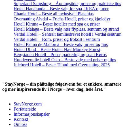
Superland Sarpsborg – Åpningstider, priser og praktiske tips
Hotell Haparanda – Beste valg for spa, IKEA og mer
Chania Hotel – Beste all inclusive i Platanias
Overnatting Alvdal – Frichs Hotell, priser og kjæledyr
Hotell Kiruna – Beste hoteller med spa og priser
Hotell Malaga – Beste valg nær flyplass, sentrum og strand
Verdal Hotell – Sentralt familiedrevet hotell i Verdal sentrum
Verdal Hotell – Rom, priser og frokost i sentrum
Hotell Palma de Mallorca – Beste valg, priser og tips
Hotell Ubud – Beste Hotell Nær Monkey Forest
Bergstaden Hotell – Priser, parkering og spa i Røros
Hundevennlig hotell Oslo – Beste valg med priser og tips
Julebord Hotell – Beste Tilbud med Overnatting 2025
"StayNorge – din pålitelige følgesvenn for et enklere, smartere
og mer inspirerende liv i Norge – hver dag, hele året."
StayNorge.com
Forfatterside
Informasjonskapsler
Kontakt
Om oss