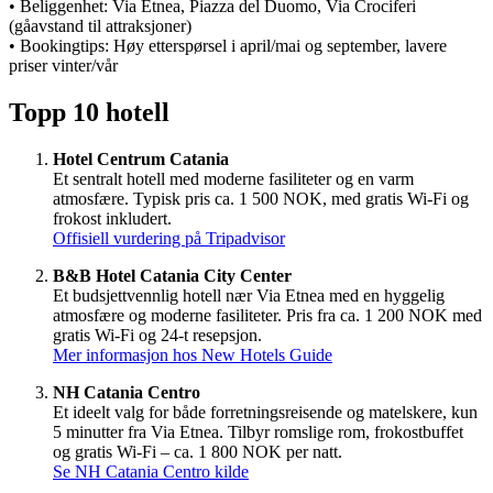
• Beliggenhet: Via Etnea, Piazza del Duomo, Via Crociferi
(gåavstand til attraksjoner)
• Bookingtips: Høy etterspørsel i april/mai og september, lavere
priser vinter/vår
Topp 10 hotell
Hotel Centrum Catania
Et sentralt hotell med moderne fasiliteter og en varm
atmosfære. Typisk pris ca. 1 500 NOK, med gratis Wi-Fi og
frokost inkludert.
Offisiell vurdering på Tripadvisor
B&B Hotel Catania City Center
Et budsjettvennlig hotell nær Via Etnea med en hyggelig
atmosfære og moderne fasiliteter. Pris fra ca. 1 200 NOK med
gratis Wi-Fi og 24-t resepsjon.
Mer informasjon hos New Hotels Guide
NH Catania Centro
Et ideelt valg for både forretningsreisende og matelskere, kun
5 minutter fra Via Etnea. Tilbyr romslige rom, frokostbuffet
og gratis Wi-Fi – ca. 1 800 NOK per natt.
Se NH Catania Centro kilde