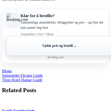
Klar for å bestille?
Sammenlign anmeldelser, beliggenhet og pris – og finn det
som passer deg best.
Anmeldelser • Kart • Tilbud
→
Sjekk pris og bestill
Booking.com
Blogg
Post
Spisesteder Fåvang Guide
Thon Hotel Hamar Guide
navigation
Related Posts
Scandic Fornebu Guide