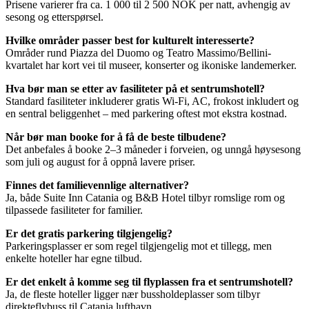
Prisene varierer fra ca. 1 000 til 2 500 NOK per natt, avhengig av
sesong og etterspørsel.
Hvilke områder passer best for kulturelt interesserte?
Områder rund Piazza del Duomo og Teatro Massimo/Bellini-
kvartalet har kort vei til museer, konserter og ikoniske landemerker.
Hva bør man se etter av fasiliteter på et sentrumshotell?
Standard fasiliteter inkluderer gratis Wi-Fi, AC, frokost inkludert og
en sentral beliggenhet – med parkering oftest mot ekstra kostnad.
Når bør man booke for å få de beste tilbudene?
Det anbefales å booke 2–3 måneder i forveien, og unngå høysesong
som juli og august for å oppnå lavere priser.
Finnes det familievennlige alternativer?
Ja, både Suite Inn Catania og B&B Hotel tilbyr romslige rom og
tilpassede fasiliteter for familier.
Er det gratis parkering tilgjengelig?
Parkeringsplasser er som regel tilgjengelig mot et tillegg, men
enkelte hoteller har egne tilbud.
Er det enkelt å komme seg til flyplassen fra et sentrumshotell?
Ja, de fleste hoteller ligger nær bussholdeplasser som tilbyr
direkteflybuss til Catania lufthavn.