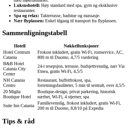
med møtefasiliteter.
Luksushotell:
Høy standard med spa, gym og eksklusive
restauranter.
Spa og relax:
Takterrasse, badstue og massasje.
Nær flyplassen:
Enkel tilgang til transport fra flyplassen.
Sammenligningstabell
Hotell
Nøkkelfunksjoner
Hotel Centrum
Frokost inkludert, gratis Wi-Fi, romservice, AC,
Catania
800 m til Duomo, 4,7/5 vurdering
B&B Hotel
24-t resepsjon, terrasse, budsjettvennlig, nær Via
Catania City
Etnea, gratis Wi-Fi, 4,5/5
Center
NH Catania
Restaurant, buffetfrokost, spa,
Centro
forretningsfasiliteter, 5 min til sentralt, over 4,5/5
20 Miglia
Boutique-design, privat parkering, historisk
Boutique Hotel
nærhet, Wi-Fi, 4 stjerner, spa
Familievennlig, frokost inkludert, gratis Wi-Fi,
Suite Inn Catania
200 m til Duomo, 8,8/10 på Expedia
Tips & råd