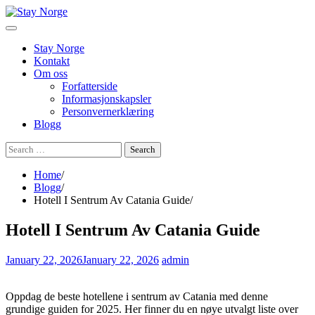
Skip
to
content
Stay Norge
Kontakt
Om oss
Forfatterside
Informasjonskapsler
Personvernerklæring
Blogg
Search
for:
Home
Blogg
Hotell I Sentrum Av Catania Guide
Hotell I Sentrum Av Catania Guide
January 22, 2026
January 22, 2026
admin
Oppdag de beste hotellene i sentrum av Catania med denne
grundige guiden for 2025. Her finner du en nøye utvalgt liste over