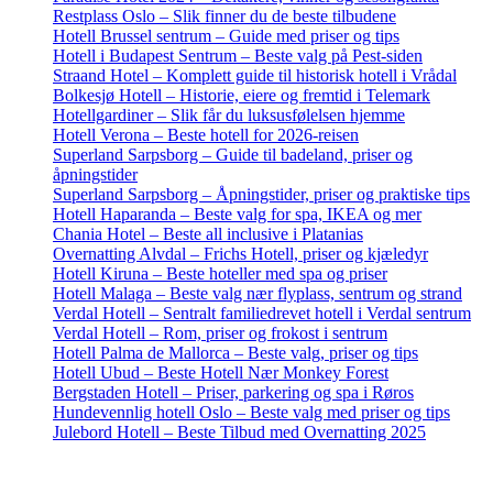
Restplass Oslo – Slik finner du de beste tilbudene
Hotell Brussel sentrum – Guide med priser og tips
Hotell i Budapest Sentrum – Beste valg på Pest-siden
Straand Hotel – Komplett guide til historisk hotell i Vrådal
Bolkesjø Hotell – Historie, eiere og fremtid i Telemark
Hotellgardiner – Slik får du luksusfølelsen hjemme
Hotell Verona – Beste hotell for 2026-reisen
Superland Sarpsborg – Guide til badeland, priser og
åpningstider
Superland Sarpsborg – Åpningstider, priser og praktiske tips
Hotell Haparanda – Beste valg for spa, IKEA og mer
Chania Hotel – Beste all inclusive i Platanias
Overnatting Alvdal – Frichs Hotell, priser og kjæledyr
Hotell Kiruna – Beste hoteller med spa og priser
Hotell Malaga – Beste valg nær flyplass, sentrum og strand
Verdal Hotell – Sentralt familiedrevet hotell i Verdal sentrum
Verdal Hotell – Rom, priser og frokost i sentrum
Hotell Palma de Mallorca – Beste valg, priser og tips
Hotell Ubud – Beste Hotell Nær Monkey Forest
Bergstaden Hotell – Priser, parkering og spa i Røros
Hundevennlig hotell Oslo – Beste valg med priser og tips
Julebord Hotell – Beste Tilbud med Overnatting 2025