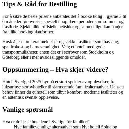
Tips & Råd for Bestilling
For å sikre de beste prisene anbefales det å booke tidlig – gjerne 3 til
6 måneder før avreise, spesielt i populære perioder som sommer og
høstferie. Sjekk alltid offisielle nettsider og sammenlign kampanjer
fra ulike bookingplattformer.
Husk å lese brukeranmeldelser og sjekke fasiliteter som basseng,
spa, frokost og barnevennlighet. Velg et hotell med gode
transportmuligheter, enten det er i storbyer som Stockholm og
Göteborg eller i mer avsidesliggende områder.
Oppsummering – Hva skjer videre?
Hotell Sverige i 2025 byr på et stort spekter av opplevelser, fra
luksuriøse storbyhoteller til sjarmerende familiealternativer. Uansett
behov finner du et hotell som tilbyr komfort, moderne fasiliteter og
en autentisk svensk opplevelse.
Vanlige spørsmål
Hva er de beste hotellene i Sverige for familier?
Nye familievennlige alternativer som Nyt hotell Solna og