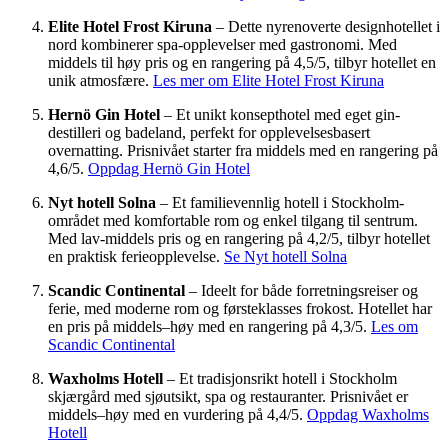
Elite Hotel Frost Kiruna
– Dette nyrenoverte designhotellet i
nord kombinerer spa-opplevelser med gastronomi. Med
middels til høy pris og en rangering på 4,5/5, tilbyr hotellet en
unik atmosfære.
Les mer om Elite Hotel Frost Kiruna
Hernö Gin Hotel
– Et unikt konsepthotel med eget gin-
destilleri og badeland, perfekt for opplevelsesbasert
overnatting. Prisnivået starter fra middels med en rangering på
4,6/5.
Oppdag Hernö Gin Hotel
Nyt hotell Solna
– Et familievennlig hotell i Stockholm-
området med komfortable rom og enkel tilgang til sentrum.
Med lav-middels pris og en rangering på 4,2/5, tilbyr hotellet
en praktisk ferieopplevelse.
Se Nyt hotell Solna
Scandic Continental
– Ideelt for både forretningsreiser og
ferie, med moderne rom og førsteklasses frokost. Hotellet har
en pris på middels–høy med en rangering på 4,3/5.
Les om
Scandic Continental
Waxholms Hotell
– Et tradisjonsrikt hotell i Stockholm
skjærgård med sjøutsikt, spa og restauranter. Prisnivået er
middels–høy med en vurdering på 4,4/5.
Oppdag Waxholms
Hotell