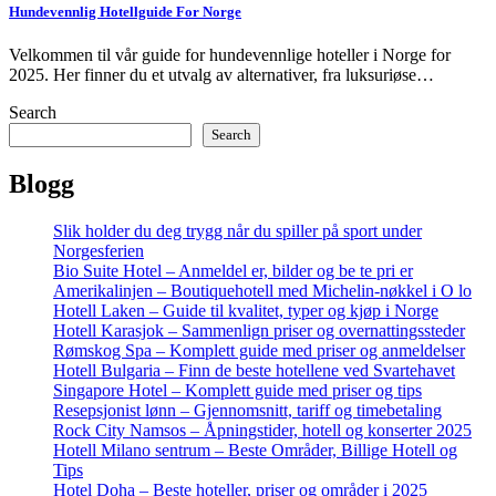
Hundevennlig Hotellguide For Norge
Velkommen til vår guide for hundevennlige hoteller i Norge for
2025. Her finner du et utvalg av alternativer, fra luksuriøse…
Search
Search
Blogg
Slik holder du deg trygg når du spiller på sport under
Norgesferien
Bio Suite Hotel – Anmeldel er, bilder og be te pri er
Amerikalinjen – Boutiquehotell med Michelin-nøkkel i O lo
Hotell Laken – Guide til kvalitet, typer og kjøp i Norge
Hotell Karasjok – Sammenlign priser og overnattingssteder
Rømskog Spa – Komplett guide med priser og anmeldelser
Hotell Bulgaria – Finn de beste hotellene ved Svartehavet
Singapore Hotel – Komplett guide med priser og tips
Resepsjonist lønn – Gjennomsnitt, tariff og timebetaling
Rock City Namsos – Åpningstider, hotell og konserter 2025
Hotell Milano sentrum – Beste Områder, Billige Hotell og
Tips
Hotel Doha – Beste hoteller, priser og områder i 2025