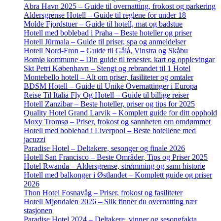
Abra Havn 2025 – Guide til overnatting, frokost og parkering
Aldersgrense Hotell – Guide til reglene for under 18
Molde Fjordstuer – Guide til hotell, mat og badstue
Hotell med boblebad i Praha – Beste hoteller og priser
Hotell Jūrmala – Guide til priser, spa og anmeldelser
Hotell Nord-Fron – Guide til Gålå, Vinstra og Skåbu
Bomlø kommune – Din guide til tenester, kart og opplevingar
Skt Petri København – Stengt og rebrandet til 1 Hotel
Montebello hotell – Alt om priser, fasiliteter og omtaler
BDSM Hotell – Guide til Unike Overnattinger i Europa
Reise Til Italia Fly Og Hotell – Guide til billige reiser
Hotell Zanzibar – Beste hoteller, priser og tips for 2025
Quality Hotel Grand Larvik – Komplett guide for ditt opphold
Moxy Tromsø – Priser, frokost og sannheten om omdømmet
Hotell med boblebad i Liverpool – Beste hotellene med
jacuzzi
Paradise Hotel – Deltakere, sesonger og finale 2026
Hotell San Francisco – Beste Områder, Tips og Priser 2025
Hotel Rwanda – Aldersgrense, strømming og sann historie
Hotell med balkonger i Østlandet – Komplett guide og priser
2026
Thon Hotel Fosnavåg – Priser, frokost og fasiliteter
Hotell Mjøndalen 2026 – Slik finner du overnatting nær
stasjonen
Paradise Hotel 2024 – Deltakere, vinner og sesongfakta