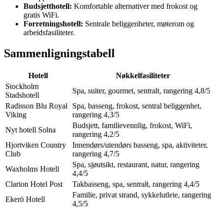
Budsjetthotell:
Komfortable alternativer med frokost og
gratis WiFi.
Forretningshotell:
Sentrale beliggenheter, møterom og
arbeidsfasiliteter.
Sammenligningstabell
Hotell
Nøkkelfasiliteter
Stockholm
Spa, suiter, gourmet, sentralt, rangering 4,8/5
Stadshotell
Radisson Blu Royal
Spa, basseng, frokost, sentral beliggenhet,
Viking
rangering 4,3/5
Budsjett, familievennlig, frokost, WiFi,
Nyt hotell Solna
rangering 4,2/5
Hjortviken Country
Innendørs/utendørs basseng, spa, aktiviteter,
Club
rangering 4,7/5
Spa, sjøutsikt, restaurant, natur, rangering
Waxholms Hotell
4,4/5
Clarion Hotel Post
Takbasseng, spa, sentralt, rangering 4,4/5
Familie, privat strand, sykkelutleie, rangering
Ekerö Hotell
4,5/5