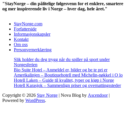
"StayNorge – din pålitelige følgesvenn for et enklere, smartere
og mer inspirerende liv i Norge – hver dag, hele året."
StayNorge.com
Forfatterside
Informasjonskapsler
Kontakt
Om oss
Personvernerklæring
Slik holder du deg trygg når du spiller på sport under
Norgesferien
Bio Suite Hotel – Anmeldel er, bilder og be te pri er
Amerikalinjen – Boutiquehotell med Michelin-nøkkel i O lo
Hotell Laken – Guide til kvalitet, typer og kjøp i Norge
Hotell Karasjok – Sammenlign priser og overnattingssteder
Copyright © 2026
Stay Norge
| Nova Blog by
Ascendoor
|
Powered by
WordPress
.