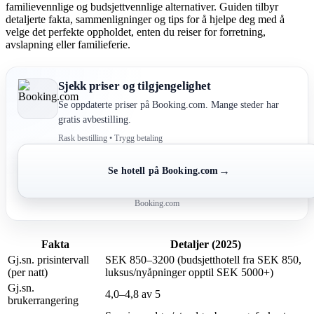
familievennlige og budsjettvennlige alternativer. Guiden tilbyr
detaljerte fakta, sammenligninger og tips for å hjelpe deg med å
velge det perfekte oppholdet, enten du reiser for forretning,
avslapning eller familieferie.
Sjekk priser og tilgjengelighet
Se oppdaterte priser på Booking.com. Mange steder har
gratis avbestilling.
Rask bestilling • Trygg betaling
→
Se hotell på Booking.com
Booking.com
Fakta
Detaljer (2025)
Gj.sn. prisintervall
SEK 850–3200 (budsjetthotell fra SEK 850,
(per natt)
luksus/nyåpninger opptil SEK 5000+)
Gj.sn.
4,0–4,8 av 5
brukerrangering