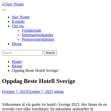
Skip
to
content
Stay Norge
Kontakt
Om oss
Forfatterside
Informasjonskapsler
Personvernerklæring
Blogg
Search
for:
Home
Blogg
Oppdag Beste Hotell Sverige
Oppdag Beste Hotell Sverige
October 7, 2025
October 7, 2025
admin
Velkommen til vår guide for hotell i Sverige 2025. Her finner du en
oversikt over ulike hotelltyper, fra luksuriøse spahoteller til