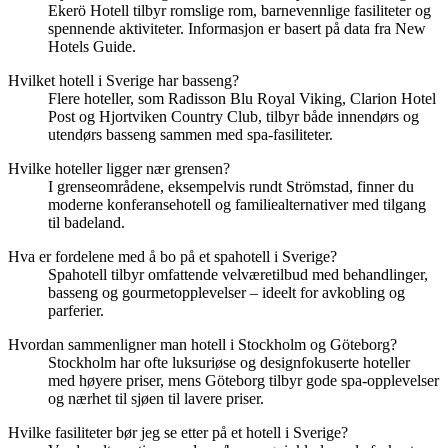
Ekerö Hotell tilbyr romslige rom, barnevennlige fasiliteter og
spennende aktiviteter. Informasjon er basert på data fra New
Hotels Guide.
Hvilket hotell i Sverige har basseng?
Flere hoteller, som Radisson Blu Royal Viking, Clarion Hotel
Post og Hjortviken Country Club, tilbyr både innendørs og
utendørs basseng sammen med spa-fasiliteter.
Hvilke hoteller ligger nær grensen?
I grenseområdene, eksempelvis rundt Strömstad, finner du
moderne konferansehotell og familiealternativer med tilgang
til badeland.
Hva er fordelene med å bo på et spahotell i Sverige?
Spahotell tilbyr omfattende velværetilbud med behandlinger,
basseng og gourmetopplevelser – ideelt for avkobling og
parferier.
Hvordan sammenligner man hotell i Stockholm og Göteborg?
Stockholm har ofte luksuriøse og designfokuserte hoteller
med høyere priser, mens Göteborg tilbyr gode spa-opplevelser
og nærhet til sjøen til lavere priser.
Hvilke fasiliteter bør jeg se etter på et hotell i Sverige?