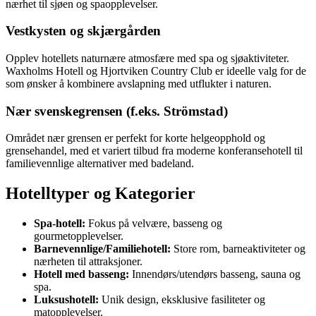
nærhet til sjøen og spaopplevelser.
Vestkysten og skjærgården
Opplev hotellets naturnære atmosfære med spa og sjøaktiviteter.
Waxholms Hotell og Hjortviken Country Club er ideelle valg for de
som ønsker å kombinere avslapning med utflukter i naturen.
Nær svenskegrensen (f.eks. Strömstad)
Området nær grensen er perfekt for korte helgeopphold og
grensehandel, med et variert tilbud fra moderne konferansehotell til
familievennlige alternativer med badeland.
Hotelltyper og Kategorier
Spa-hotell:
Fokus på velvære, basseng og
gourmetopplevelser.
Barnevennlige/Familiehotell:
Store rom, barneaktiviteter og
nærheten til attraksjoner.
Hotell med basseng:
Innendørs/utendørs basseng, sauna og
spa.
Luksushotell:
Unik design, eksklusive fasiliteter og
matopplevelser.