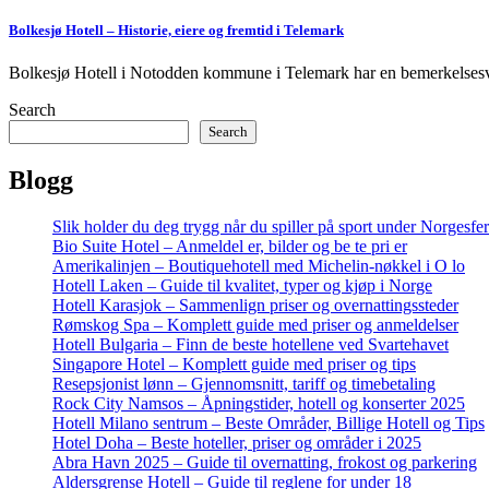
Bolkesjø Hotell – Historie, eiere og fremtid i Telemark
Bolkesjø Hotell i Notodden kommune i Telemark har en bemerkelsesver
Search
Search
Blogg
Slik holder du deg trygg når du spiller på sport under Norgesfe
Bio Suite Hotel – Anmeldel er, bilder og be te pri er
Amerikalinjen – Boutiquehotell med Michelin-nøkkel i O lo
Hotell Laken – Guide til kvalitet, typer og kjøp i Norge
Hotell Karasjok – Sammenlign priser og overnattingssteder
Rømskog Spa – Komplett guide med priser og anmeldelser
Hotell Bulgaria – Finn de beste hotellene ved Svartehavet
Singapore Hotel – Komplett guide med priser og tips
Resepsjonist lønn – Gjennomsnitt, tariff og timebetaling
Rock City Namsos – Åpningstider, hotell og konserter 2025
Hotell Milano sentrum – Beste Områder, Billige Hotell og Tips
Hotel Doha – Beste hoteller, priser og områder i 2025
Abra Havn 2025 – Guide til overnatting, frokost og parkering
Aldersgrense Hotell – Guide til reglene for under 18