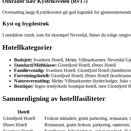
Områder nær Kystriksveien (Rv17)
Overnatting langs Kystriksveien gir god logistikk for gjennomreisende 
Kyst og bygdestrøk
I områdene rundt, som for eksempel Neverdal, finner du rolige omgivel
Hotellkategorier
Budsjett:
Svartisen Hotell, Meløy Villmarksenter, Neverdal Gj
Standard/Midtklasse:
Glomfjord Hotell, Ørnes Hotell
Familievennlig:
Svartisen Hotell, Glomfjord Hotell (familiero
Forretningshotell:
Glomfjord Hotell, Ørnes Hotell (konferanse-
Naturovernatting:
Meløy Villmarksenter (hytter/lodger, fiske 
Boutique:
Ingen rendyrkede boutique-hotell, men Glomfjord Hote
Sammenligning av hotellfasiliteter
Hotell
Glomfjord Hotell
Frokost inkludert, gratis parkering, restaurant, 
Ørnes Hotell
Restaurant, gratis frokost, parkering, møterom,