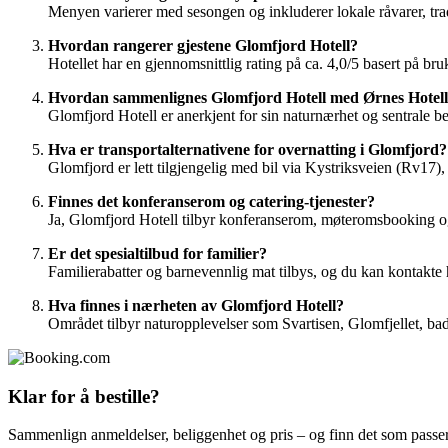
Menyen varierer med sesongen og inkluderer lokale råvarer, trad
Hvordan rangerer gjestene Glomfjord Hotell?
Hotellet har en gjennomsnittlig rating på ca. 4,0/5 basert på br
Hvordan sammenlignes Glomfjord Hotell med Ørnes Hotel
Glomfjord Hotell er anerkjent for sin naturnærhet og sentrale b
Hva er transportalternativene for overnatting i Glomfjord?
Glomfjord er lett tilgjengelig med bil via Kystriksveien (Rv17),
Finnes det konferanserom og catering-tjenester?
Ja, Glomfjord Hotell tilbyr konferanserom, møteromsbooking og 
Er det spesialtilbud for familier?
Familierabatter og barnevennlig mat tilbys, og du kan kontakte 
Hva finnes i nærheten av Glomfjord Hotell?
Området tilbyr naturopplevelser som Svartisen, Glomfjellet, bad
Klar for å bestille?
Sammenlign anmeldelser, beliggenhet og pris – og finn det som passer