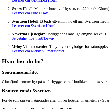
Les mer om Glomfjord Hotell
Ørnes Hotell
: Moderne hotell ved kysten, ca. 22 km fra Glomfj
Les mer om Ørnes Hotell
Svartisen Hotell
: Et budsjettvennlig hotell nær Svartisen med f
Les mer om Svartisen Hotell
Neverdal Gjestegård
: Beliggende i landlige omgivelser ca. 15
Se detaljer hos VisitNorway
Meløy Villmarksenter
: Tilbyr hytter og lodger for naturopplev
Les mer om Meløy Villmarksenter
Hvor bør du bo?
Sentrumsområdet
Glomfjord sentrum byr på tett bebyggelse med butikker, kino, serverin
Naturen rundt Svartisen
For de som ønsker naturopplevelser, ligger hoteller i nærheten av Sva