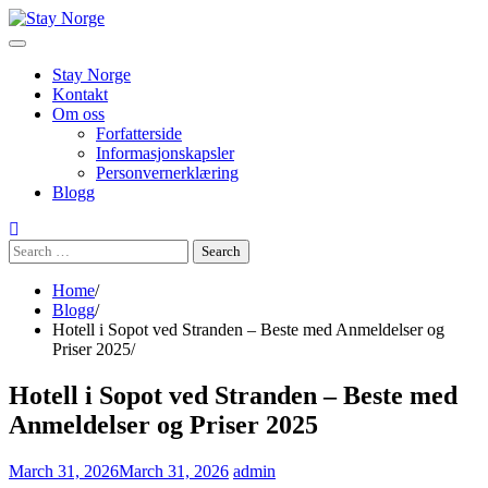
Skip
to
content
Stay Norge
Kontakt
Om oss
Forfatterside
Informasjonskapsler
Personvernerklæring
Blogg
Search
for:
Home
Blogg
Hotell i Sopot ved Stranden – Beste med Anmeldelser og
Priser 2025
Hotell i Sopot ved Stranden – Beste med
Anmeldelser og Priser 2025
March 31, 2026
March 31, 2026
admin