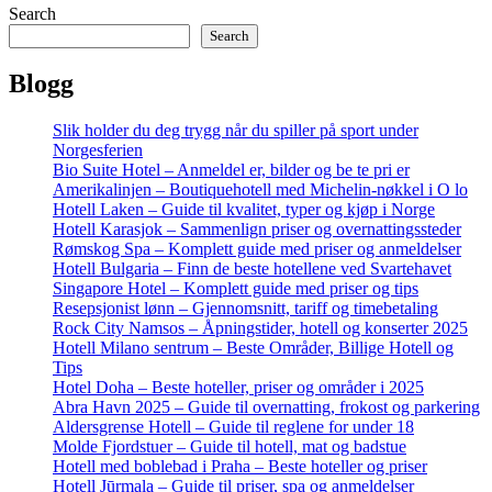
Search
Search
Blogg
Slik holder du deg trygg når du spiller på sport under
Norgesferien
Bio Suite Hotel – Anmeldel er, bilder og be te pri er
Amerikalinjen – Boutiquehotell med Michelin-nøkkel i O lo
Hotell Laken – Guide til kvalitet, typer og kjøp i Norge
Hotell Karasjok – Sammenlign priser og overnattingssteder
Rømskog Spa – Komplett guide med priser og anmeldelser
Hotell Bulgaria – Finn de beste hotellene ved Svartehavet
Singapore Hotel – Komplett guide med priser og tips
Resepsjonist lønn – Gjennomsnitt, tariff og timebetaling
Rock City Namsos – Åpningstider, hotell og konserter 2025
Hotell Milano sentrum – Beste Områder, Billige Hotell og
Tips
Hotel Doha – Beste hoteller, priser og områder i 2025
Abra Havn 2025 – Guide til overnatting, frokost og parkering
Aldersgrense Hotell – Guide til reglene for under 18
Molde Fjordstuer – Guide til hotell, mat og badstue
Hotell med boblebad i Praha – Beste hoteller og priser
Hotell Jūrmala – Guide til priser, spa og anmeldelser