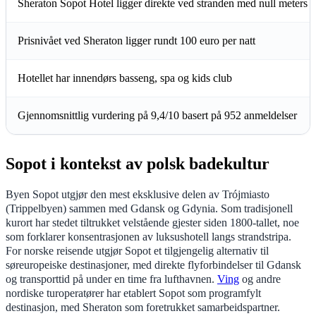
Sheraton Sopot Hotel ligger direkte ved stranden med null meters a
Prisnivået ved Sheraton ligger rundt 100 euro per natt
Hotellet har innendørs basseng, spa og kids club
Gjennomsnittlig vurdering på 9,4/10 basert på 952 anmeldelser
Sopot i kontekst av polsk badekultur
Byen Sopot utgjør den mest eksklusive delen av Trójmiasto
(Trippelbyen) sammen med Gdansk og Gdynia. Som tradisjonell
kurort har stedet tiltrukket velstående gjester siden 1800-tallet, noe
som forklarer konsentrasjonen av luksushotell langs strandstripa.
For norske reisende utgjør Sopot et tilgjengelig alternativ til
søreuropeiske destinasjoner, med direkte flyforbindelser til Gdansk
og transporttid på under en time fra lufthavnen.
Ving
og andre
nordiske turoperatører har etablert Sopot som programfylt
destinasjon, med Sheraton som foretrukket samarbeidspartner.