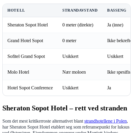
HOTELL
STRANDAVSTAND
BASSENG
Sheraton Sopot Hotel
0 meter (direkte)
Ja (inne)
Grand Hotel Sopot
0 meter
Ikke bekreftet
Sofitel Grand Sopot
Usikkert
Usikkert
Molo Hotel
Nær moloen
Ikke spesifise
Hotel Sopot Conference
Usikkert
Ja
Sheraton Sopot Hotel – rett ved stranden
Som det mest kritikerroste alternativet blant
strandhotellene i Polen
,
har Sheraton Sopot Hotel etablert seg som referansepunkt for luksus
ved Østersjøen. Eiendommen opererer under Marriott-kjedens