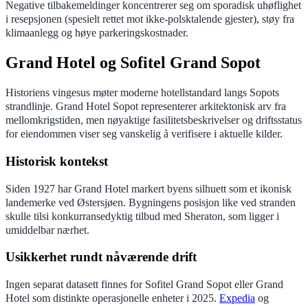
Negative tilbakemeldinger koncentrerer seg om sporadisk uhøflighet
i resepsjonen (spesielt rettet mot ikke-polsktalende gjester), støy fra
klimaanlegg og høye parkeringskostnader.
Grand Hotel og Sofitel Grand Sopot
Historiens vingesus møter moderne hotellstandard langs Sopots
strandlinje. Grand Hotel Sopot representerer arkitektonisk arv fra
mellomkrigstiden, men nøyaktige fasilitetsbeskrivelser og driftsstatus
for eiendommen viser seg vanskelig å verifisere i aktuelle kilder.
Historisk kontekst
Siden 1927 har Grand Hotel markert byens silhuett som et ikonisk
landemerke ved Østersjøen. Bygningens posisjon like ved stranden
skulle tilsi konkurransedyktig tilbud med Sheraton, som ligger i
umiddelbar nærhet.
Usikkerhet rundt nåværende drift
Ingen separat datasett finnes for Sofitel Grand Sopot eller Grand
Hotel som distinkte operasjonelle enheter i 2025.
Expedia
og