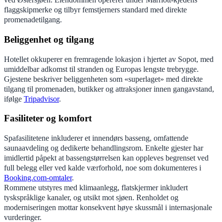
flaggskipmerke og tilbyr femstjerners standard med direkte
promenadetilgang.
Beliggenhet og tilgang
Hotellet okkuperer en fremragende lokasjon i hjertet av Sopot, med
umiddelbar adkomst til stranden og Europas lengste trebrygge.
Gjestene beskriver beliggenheten som «superlaget» med direkte
tilgang til promenaden, butikker og attraksjoner innen gangavstand,
ifølge
Tripadvisor
.
Fasiliteter og komfort
Spafasilitetene inkluderer et innendørs basseng, omfattende
saunaavdeling og dedikerte behandlingsrom. Enkelte gjester har
imidlertid påpekt at bassengstørrelsen kan oppleves begrenset ved
full belegg eller ved kalde værforhold, noe som dokumenteres i
Booking.com-omtaler
.
Rommene utstyres med klimaanlegg, flatskjermer inkludert
tyskspråklige kanaler, og utsikt mot sjøen. Renholdet og
moderniseringen mottar konsekvent høye skussmål i internasjonale
vurderinger.