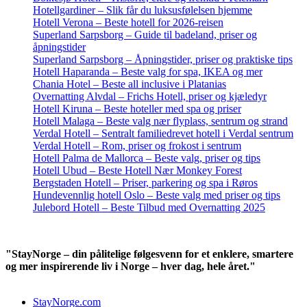
Hotellgardiner – Slik får du luksusfølelsen hjemme
Hotell Verona – Beste hotell for 2026-reisen
Superland Sarpsborg – Guide til badeland, priser og
åpningstider
Superland Sarpsborg – Åpningstider, priser og praktiske tips
Hotell Haparanda – Beste valg for spa, IKEA og mer
Chania Hotel – Beste all inclusive i Platanias
Overnatting Alvdal – Frichs Hotell, priser og kjæledyr
Hotell Kiruna – Beste hoteller med spa og priser
Hotell Malaga – Beste valg nær flyplass, sentrum og strand
Verdal Hotell – Sentralt familiedrevet hotell i Verdal sentrum
Verdal Hotell – Rom, priser og frokost i sentrum
Hotell Palma de Mallorca – Beste valg, priser og tips
Hotell Ubud – Beste Hotell Nær Monkey Forest
Bergstaden Hotell – Priser, parkering og spa i Røros
Hundevennlig hotell Oslo – Beste valg med priser og tips
Julebord Hotell – Beste Tilbud med Overnatting 2025
"StayNorge – din pålitelige følgesvenn for et enklere, smartere
og mer inspirerende liv i Norge – hver dag, hele året."
StayNorge.com