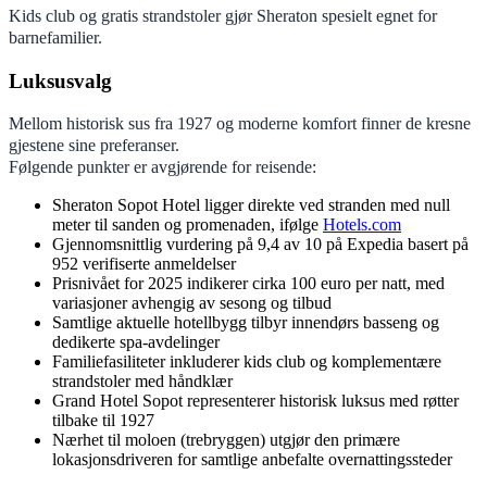
Kids club og gratis strandstoler gjør Sheraton spesielt egnet for
barnefamilier.
Luksusvalg
Mellom historisk sus fra 1927 og moderne komfort finner de kresne
gjestene sine preferanser.
Følgende punkter er avgjørende for reisende:
Sheraton Sopot Hotel ligger direkte ved stranden med null
meter til sanden og promenaden, ifølge
Hotels.com
Gjennomsnittlig vurdering på 9,4 av 10 på Expedia basert på
952 verifiserte anmeldelser
Prisnivået for 2025 indikerer cirka 100 euro per natt, med
variasjoner avhengig av sesong og tilbud
Samtlige aktuelle hotellbygg tilbyr innendørs basseng og
dedikerte spa-avdelinger
Familiefasiliteter inkluderer kids club og komplementære
strandstoler med håndklær
Grand Hotel Sopot representerer historisk luksus med røtter
tilbake til 1927
Nærhet til moloen (trebryggen) utgjør den primære
lokasjonsdriveren for samtlige anbefalte overnattingssteder