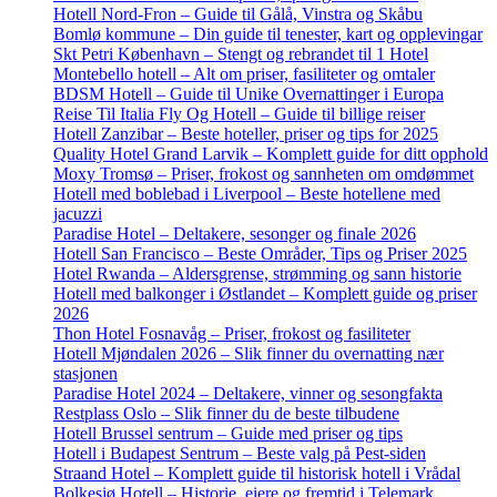
Hotell Nord-Fron – Guide til Gålå, Vinstra og Skåbu
Bomlø kommune – Din guide til tenester, kart og opplevingar
Skt Petri København – Stengt og rebrandet til 1 Hotel
Montebello hotell – Alt om priser, fasiliteter og omtaler
BDSM Hotell – Guide til Unike Overnattinger i Europa
Reise Til Italia Fly Og Hotell – Guide til billige reiser
Hotell Zanzibar – Beste hoteller, priser og tips for 2025
Quality Hotel Grand Larvik – Komplett guide for ditt opphold
Moxy Tromsø – Priser, frokost og sannheten om omdømmet
Hotell med boblebad i Liverpool – Beste hotellene med
jacuzzi
Paradise Hotel – Deltakere, sesonger og finale 2026
Hotell San Francisco – Beste Områder, Tips og Priser 2025
Hotel Rwanda – Aldersgrense, strømming og sann historie
Hotell med balkonger i Østlandet – Komplett guide og priser
2026
Thon Hotel Fosnavåg – Priser, frokost og fasiliteter
Hotell Mjøndalen 2026 – Slik finner du overnatting nær
stasjonen
Paradise Hotel 2024 – Deltakere, vinner og sesongfakta
Restplass Oslo – Slik finner du de beste tilbudene
Hotell Brussel sentrum – Guide med priser og tips
Hotell i Budapest Sentrum – Beste valg på Pest-siden
Straand Hotel – Komplett guide til historisk hotell i Vrådal
Bolkesjø Hotell – Historie, eiere og fremtid i Telemark