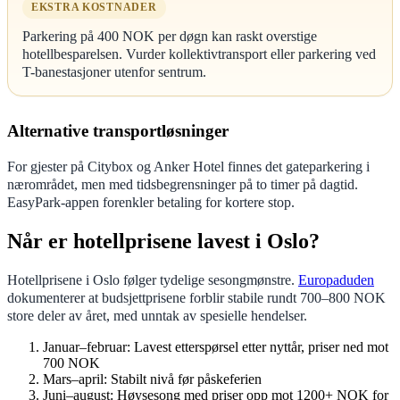
EKSTRA KOSTNADER
Parkering på 400 NOK per døgn kan raskt overstige
hotellbesparelsen. Vurder kollektivtransport eller parkering ved
T-banestasjoner utenfor sentrum.
Alternative transportløsninger
For gjester på Citybox og Anker Hotel finnes det gateparkering i
nærområdet, men med tidsbegrensninger på to timer på dagtid.
EasyPark-appen forenkler betaling for kortere stop.
Når er hotellprisene lavest i Oslo?
Hotellprisene i Oslo følger tydelige sesongmønstre.
Europaduden
dokumenterer at budsjettprisene forblir stabile rundt 700–800 NOK
store deler av året, med unntak av spesielle hendelser.
Januar–februar
: Lavest etterspørsel etter nyttår, priser ned mot
700 NOK
Mars–april
: Stabilt nivå før påskeferien
Juni–august
: Høysesong med priser opp mot 1200+ NOK for