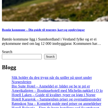
Bomlø kommune – Din guide til tenester, kart og opplevingar
Bømlo kommune ligg i Sunnhordland i Vestland fylke og er ei
øykommune med om lag 12 000 innbyggjarar. Kommunen har…
Search
Search
Blogg
Slik holder du deg trygg når du spiller på sport under
Norgesferien
Bio Suite Hotel – Anmeldel er, bilder og be te pri er
Amerikalinjen – Boutiquehotell med Michelin-nøkkel i O lo
Hotell Laken – Guide til kvalitet, typer og kjøp i Norge
Hotell Karasjok – Sammenlign priser og overnattingssteder
Rømskog Spa – Komplett guide med priser og anmeldelser
Hotell Bulgaria – Finn de beste hotellene ved Svartehavet