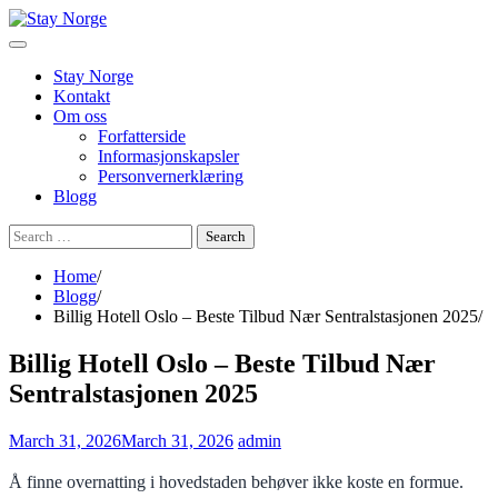
Skip
to
content
Stay Norge
Kontakt
Om oss
Forfatterside
Informasjonskapsler
Personvernerklæring
Blogg
Search
for:
Home
Blogg
Billig Hotell Oslo – Beste Tilbud Nær Sentralstasjonen 2025
Billig Hotell Oslo – Beste Tilbud Nær
Sentralstasjonen 2025
March 31, 2026
March 31, 2026
admin
Å finne overnatting i hovedstaden behøver ikke koste en formue.