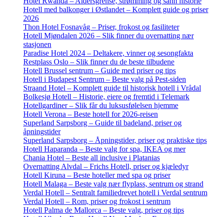
Hotel Rwanda – Aldersgrense, strømming og sann historie
Hotell med balkonger i Østlandet – Komplett guide og priser
2026
Thon Hotel Fosnavåg – Priser, frokost og fasiliteter
Hotell Mjøndalen 2026 – Slik finner du overnatting nær
stasjonen
Paradise Hotel 2024 – Deltakere, vinner og sesongfakta
Restplass Oslo – Slik finner du de beste tilbudene
Hotell Brussel sentrum – Guide med priser og tips
Hotell i Budapest Sentrum – Beste valg på Pest-siden
Straand Hotel – Komplett guide til historisk hotell i Vrådal
Bolkesjø Hotell – Historie, eiere og fremtid i Telemark
Hotellgardiner – Slik får du luksusfølelsen hjemme
Hotell Verona – Beste hotell for 2026-reisen
Superland Sarpsborg – Guide til badeland, priser og
åpningstider
Superland Sarpsborg – Åpningstider, priser og praktiske tips
Hotell Haparanda – Beste valg for spa, IKEA og mer
Chania Hotel – Beste all inclusive i Platanias
Overnatting Alvdal – Frichs Hotell, priser og kjæledyr
Hotell Kiruna – Beste hoteller med spa og priser
Hotell Malaga – Beste valg nær flyplass, sentrum og strand
Verdal Hotell – Sentralt familiedrevet hotell i Verdal sentrum
Verdal Hotell – Rom, priser og frokost i sentrum
Hotell Palma de Mallorca – Beste valg, priser og tips