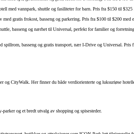
ell med vannpark, shuttle og fasiliteter for barn. Pris fra $150 til $325
iv med gratis frokost, basseng og parkering. Pris fra $100 til $200 med 
tle, basseng og nærhet til Universal, perfekt for familier og forretnin
d spillrom, basseng og gratis transport, nær I-Drive og Universal. Pris
 og CityWalk. Her finner du både verdiorienterte og luksuriøse hoteller
y-parker og et bredt utvalg av shopping og spisesteder.
ektivtransport, butikker og attraksjoner som ICON Park lett tilgjengelig