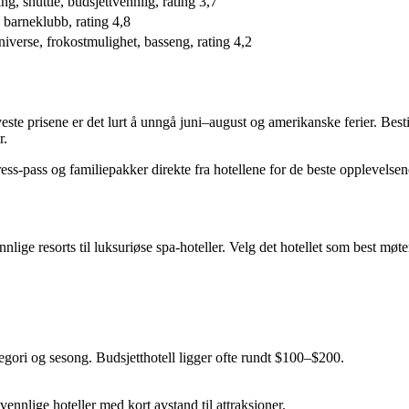
ng, shuttle, budsjettvennlig, rating 3,7
, barneklubb, rating 4,8
Universe, frokostmulighet, basseng, rating 4,2
este prisene er det lurt å unngå juni–august og amerikanske ferier. Bes
r.
ss-pass og familiepakker direkte fra hotellene for de beste opplevelsen
nnlige resorts til luksuriøse spa-hoteller. Velg det hotellet som best møt
tegori og sesong. Budsjetthotell ligger ofte rundt $100–$200.
nnlige hoteller med kort avstand til attraksjoner.