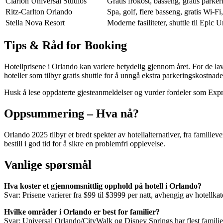
Clarion Universal Studios
Gratis frokost, basseng, gratis parkeri
Ritz-Carlton Orlando
Spa, golf, flere basseng, gratis Wi-Fi
Stella Nova Resort
Moderne fasiliteter, shuttle til Epic 
Tips & Råd for Booking
Hotellprisene i Orlando kan variere betydelig gjennom året. For de lav
hoteller som tilbyr gratis shuttle for å unngå ekstra parkeringskostnade
Husk å lese oppdaterte gjesteanmeldelser og vurder fordeler som Expre
Oppsummering – Hva nå?
Orlando 2025 tilbyr et bredt spekter av hotellalternativer, fra familieve
bestill i god tid for å sikre en problemfri opplevelse.
Vanlige spørsmål
Hva koster et gjennomsnittlig opphold på hotell i Orlando?
Svar: Prisene varierer fra $99 til $3999 per natt, avhengig av hotellka
Hvilke områder i Orlando er best for familier?
Svar: Universal Orlando/CityWalk og Disney Springs har flest familieve