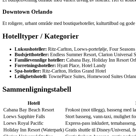
Downtown Orlando
Et roligere, urbant område med boutiquehoteller, kulturtilbud og gode 
Hotelltyper / Kategorier
Luksushoteller:
Ritz-Carlton, Loews-portefølje, Four Seasons
Budsjetthoteller:
Endless Summer Resort, Clarion Universal S
Familievennlige hoteller:
Cabana Bay, Holiday Inn Resort Orl
Forretningshoteller:
Hyatt Place, Hotel Landy
Spa-hoteller:
Ritz-Carlton, Helios Grand Hotel
Leilighetshotell:
TownePlace Suites, Homewood Suites Orlan
Sammenligningstabell
Hotell
Cabana Bay Beach Resort
Frokost (mot tillegg), basseng med laz
Loews Sapphire Falls
Stort basseng, vann-taxi, mulighet fo
Loews Royal Pacific
Express-pass inkludert, temabasseng,
Holiday Inn Resort (Waterpark)
Gratis shuttle til Disney/Universal, f