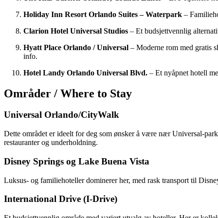
Holiday Inn Resort Orlando Suites – Waterpark
– Familiehot
Clarion Hotel Universal Studios
– Et budsjettvennlig alternat
Hyatt Place Orlando / Universal
– Moderne rom med gratis shut
info.
Hotel Landy Orlando Universal Blvd.
– Et nyåpnet hotell me
Områder / Where to Stay
Universal Orlando/CityWalk
Dette området er ideelt for deg som ønsker å være nær Universal-parker
restauranter og underholdning.
Disney Springs og Lake Buena Vista
Luksus- og familiehoteller dominerer her, med rask transport til Disne
International Drive (I-Drive)
Et budsjettvennlig område med variert utvalg av hoteller. Her er koll