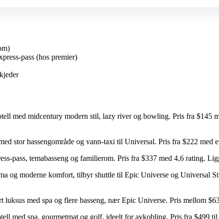
om)
Express-pass (hos premier)
ekjeder
otell med midcentury modern stil, lazy river og bowling. Pris fra $14
ed stor bassengområde og vann-taxi til Universal. Pris fra $222 med e
ss-pass, temabasseng og familierom. Pris fra $337 med 4,6 rating. Lig
ma og moderne komfort, tilbyr shuttle til Epic Universe og Universal St
t luksus med spa og flere basseng, nær Epic Universe. Pris mellom $
otell med spa, gourmetmat og golf, ideelt for avkobling. Pris fra $499 