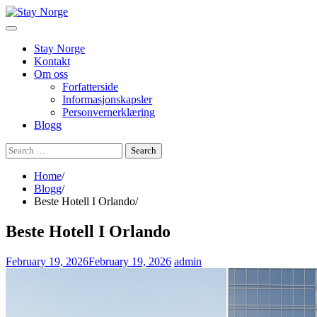
Skip
to
content
Stay Norge
Kontakt
Om oss
Forfatterside
Informasjonskapsler
Personvernerklæring
Blogg
Search
for:
Home
Blogg
Beste Hotell I Orlando
Beste Hotell I Orlando
February 19, 2026
February 19, 2026
admin