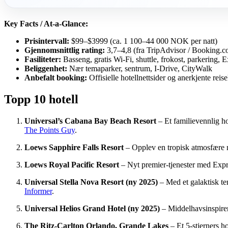
Key Facts / At-a-Glance:
Prisintervall:
$99–$3999 (ca. 1 100–44 000 NOK per natt)
Gjennomsnittlig rating:
3,7–4,8 (fra TripAdvisor / Booking.c
Fasiliteter:
Basseng, gratis Wi-Fi, shuttle, frokost, parkering, 
Beliggenhet:
Nær temaparker, sentrum, I-Drive, CityWalk
Anbefalt booking:
Offisielle hotellnettsider og anerkjente reis
Topp 10 hotell
Universal’s Cabana Bay Beach Resort
– Et familievennlig h
The Points Guy
.
Loews Sapphire Falls Resort
– Opplev en tropisk atmosfære m
Loews Royal Pacific Resort
– Nyt premier-tjenester med Expre
Universal Stella Nova Resort (ny 2025)
– Med et galaktisk te
Informer
.
Universal Helios Grand Hotel (ny 2025)
– Middelhavsinspirer
The Ritz-Carlton Orlando, Grande Lakes
– Et 5-stjerners h