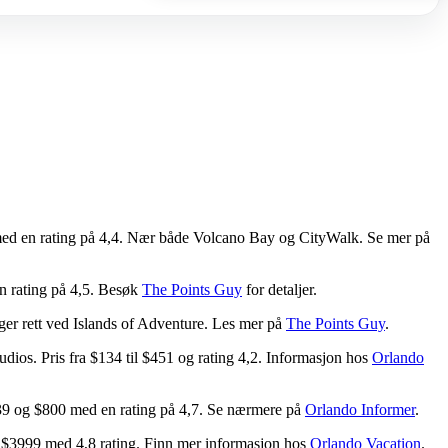
5 med en rating på 4,4. Nær både Volcano Bay og CityWalk. Se mer på
n rating på 4,5. Besøk
The Points Guy
for detaljer.
ger rett ved Islands of Adventure. Les mer på
The Points Guy
.
udios. Pris fra $134 til $451 og rating 4,2. Informasjon hos
Orlando
639 og $800 med en rating på 4,7. Se nærmere på
Orlando Informer
.
til $3999 med 4,8 rating. Finn mer informasjon hos
Orlando Vacation
.