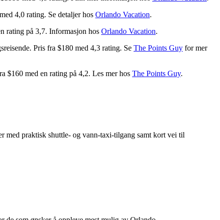
 med 4,0 rating. Se detaljer hos
Orlando Vacation
.
en rating på 3,7. Informasjon hos
Orlando Vacation
.
gsreisende. Pris fra $180 med 4,3 rating. Se
The Points Guy
for mer
 fra $160 med en rating på 4,2. Les mer hos
The Points Guy
.
 med praktisk shuttle- og vann-taxi-tilgang samt kort vei til
 for de som ønsker å oppleve mest mulig av Orlando.