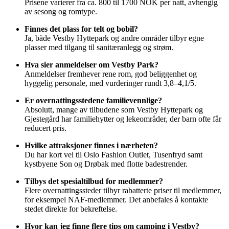
Prisene varierer fra ca. 800 til 1700 NOK per natt, avhengig
av sesong og romtype.
Finnes det plass for telt og bobil?
Ja, både Vestby Hyttepark og andre områder tilbyr egne
plasser med tilgang til sanitæranlegg og strøm.
Hva sier anmeldelser om Vestby Park?
Anmeldelser fremhever rene rom, god beliggenhet og
hyggelig personale, med vurderinger rundt 3,8–4,1/5.
Er overnattingsstedene familievennlige?
Absolutt, mange av tilbudene som Vestby Hyttepark og
Gjestegård har familiehytter og lekeområder, der barn ofte får
reducert pris.
Hvilke attraksjoner finnes i nærheten?
Du har kort vei til Oslo Fashion Outlet, Tusenfryd samt
kystbyene Son og Drøbak med flotte badestrender.
Tilbys det spesialtilbud for medlemmer?
Flere overnattingssteder tilbyr rabatterte priser til medlemmer,
for eksempel NAF-medlemmer. Det anbefales å kontakte
stedet direkte for bekreftelse.
Hvor kan jeg finne flere tips om camping i Vestby?