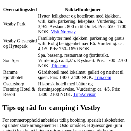
Overnattingssted
Nøkkelfunksjoner
Hytter, leiligheter og hotellrom med kjøkken,
wifi, kafe, parkering, lekeplass. Vurdering: ca.
Vestby Park
3,9/5. Avstand: 800 m til Outlet. Pris: 650–1700
NOK.
Visit Norway
Familiehytter med kjøkken, parkering og gratis
Vestby Gjestegård
wifi. Rolig beliggenhet nær E6. Vurdering: ca.
og Hyttepark
4,1/5. Pris: 750–1650 NOK.
Spa, basseng, restaurant og fjordutsikt.
Son Spa
Vurdering: ca. 4,2/5. Kystnært. Pris: 1700–2700
NOK.
Trip.com
Ramme
Gårdshotell med lokalmat, galleri og nærhet til
Fjordhotell
sjøen. Pris: 1400–2400 NOK.
Trip.com
Oscarsborg
Historisk hotell med båttur og
Festning Hotel &
festningsopplevelse. Vurdering: ca. 4/5. Pris:
Resort
1300–2100 NOK.
TripAdvisor
Tips og råd for camping i Vestby
For sommeropphold anbefales tidlig booking, spesielt i skoleferien
og under store arrangementer i Oslo-området. Høysesongen (juni–
august) kan by på høyere priser, mens lavsesongen gir bedre