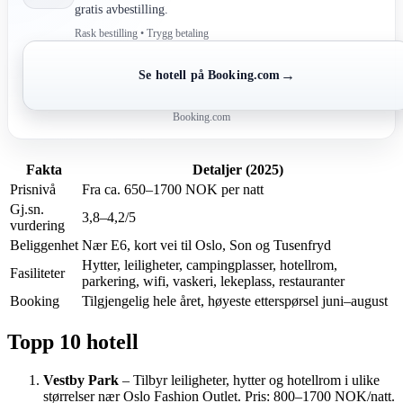
gratis avbestilling.
Rask bestilling • Trygg betaling
→
Se hotell på Booking.com
Booking.com
Fakta
Detaljer (2025)
Prisnivå
Fra ca. 650–1700 NOK per natt
Gj.sn.
3,8–4,2/5
vurdering
Beliggenhet
Nær E6, kort vei til Oslo, Son og Tusenfryd
Hytter, leiligheter, campingplasser, hotellrom,
Fasiliteter
parkering, wifi, vaskeri, lekeplass, restauranter
Booking
Tilgjengelig hele året, høyeste etterspørsel juni–august
Topp 10 hotell
Vestby Park
– Tilbyr leiligheter, hytter og hotellrom i ulike
størrelser nær Oslo Fashion Outlet. Pris: 800–1700 NOK/natt.