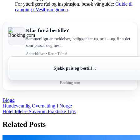
For ytterligere råd og inspirasjon, besøk vår guide:
Guide til
camping i Vestby-regionen
.
Klar for å bestille?
Sammenlign anmeldelser, beliggenhet og pris – og finn det
som passer deg best.
Anmeldelser • Kart • Tilbud
→
Sjekk pris og bestill
Booking.com
Blogg
Post
Hundevennlig Overnatting I Norge
Hotellfølelse Soverom Praktiske Tips
navigation
Related Posts