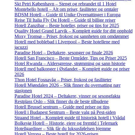
Skt Petri København – Stengt og rebrandet til 1 Hotel
Montebello hotell – Alt om priser, fasiliteter og omtaler
BDSM Hotell – Guide til Unike Overnattinger i Europa
Reise Til Italia Fly Og Hotell – Guide til billige reiser
Hotell Zanzibar – Beste hoteller, priser og tips for 2025
Quality Hotel Grand Larvik – Komplett guide for ditt opphold
Moxy Tromsø – Priser, frokost og sannheten om omdømmet
Hotell med boblebad i Liverpool – Beste hotellene med
jacuzzi
Paradise Hotel – Deltakere, sesonger og finale 2026
Hotell San Francisco – Beste Områder, Tips og Priser 2025
Hotel Rwanda – Aldersgrense, strømming og sann historie
Hotell med balkonger i Østlandet – Komplett guide og priser
2026
Thon Hotel Fosnavåg – Priser, frokost og fasiliteter
Hotell Mjøndalen 2026 – Slik finner du overnatting nær
stasjonen
Paradise Hotel 2024 – Deltakere, vinner og sesongfakta
Restplass Oslo – Slik finner du de beste tilbudene
Hotell Brussel sentrum – Guide med priser og tips
Hotell i Budapest Sentrum – Beste valg på Pest-siden
Straand Hotel – Komplett guide til historisk hotell i Vrådal
Bolkesjø Hotell – Historie, eiere og fremtid i Telemark
Hotellgardiner – Slik får du luksusfølelsen hjemme
Hotell Verona – Beste hotell for 2026-reisen