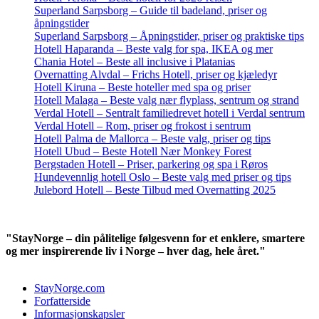
Superland Sarpsborg – Guide til badeland, priser og
åpningstider
Superland Sarpsborg – Åpningstider, priser og praktiske tips
Hotell Haparanda – Beste valg for spa, IKEA og mer
Chania Hotel – Beste all inclusive i Platanias
Overnatting Alvdal – Frichs Hotell, priser og kjæledyr
Hotell Kiruna – Beste hoteller med spa og priser
Hotell Malaga – Beste valg nær flyplass, sentrum og strand
Verdal Hotell – Sentralt familiedrevet hotell i Verdal sentrum
Verdal Hotell – Rom, priser og frokost i sentrum
Hotell Palma de Mallorca – Beste valg, priser og tips
Hotell Ubud – Beste Hotell Nær Monkey Forest
Bergstaden Hotell – Priser, parkering og spa i Røros
Hundevennlig hotell Oslo – Beste valg med priser og tips
Julebord Hotell – Beste Tilbud med Overnatting 2025
"StayNorge – din pålitelige følgesvenn for et enklere, smartere
og mer inspirerende liv i Norge – hver dag, hele året."
StayNorge.com
Forfatterside
Informasjonskapsler