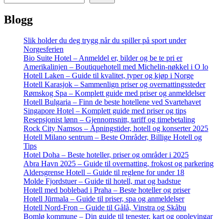
Blogg
Slik holder du deg trygg når du spiller på sport under
Norgesferien
Bio Suite Hotel – Anmeldel er, bilder og be te pri er
Amerikalinjen – Boutiquehotell med Michelin-nøkkel i O lo
Hotell Laken – Guide til kvalitet, typer og kjøp i Norge
Hotell Karasjok – Sammenlign priser og overnattingssteder
Rømskog Spa – Komplett guide med priser og anmeldelser
Hotell Bulgaria – Finn de beste hotellene ved Svartehavet
Singapore Hotel – Komplett guide med priser og tips
Resepsjonist lønn – Gjennomsnitt, tariff og timebetaling
Rock City Namsos – Åpningstider, hotell og konserter 2025
Hotell Milano sentrum – Beste Områder, Billige Hotell og
Tips
Hotel Doha – Beste hoteller, priser og områder i 2025
Abra Havn 2025 – Guide til overnatting, frokost og parkering
Aldersgrense Hotell – Guide til reglene for under 18
Molde Fjordstuer – Guide til hotell, mat og badstue
Hotell med boblebad i Praha – Beste hoteller og priser
Hotell Jūrmala – Guide til priser, spa og anmeldelser
Hotell Nord-Fron – Guide til Gålå, Vinstra og Skåbu
Bomlø kommune – Din guide til tenester, kart og opplevingar