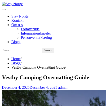
Skip
to
content
Stay Norge
Kontakt
Om oss
Forfatterside
Informasjonskapsler
Personvernerklæring
Blogg
Search
for:
Home
Blogg
Vestby Camping Overnatting Guide
Vestby Camping Overnatting Guide
December 4, 2025
December 4, 2025
admin