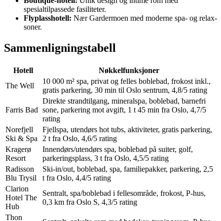
Boutique-hotell:
Unik design og intime rom med
spesialtilpassede fasiliteter.
Flyplasshotell:
Nær Gardermoen med moderne spa- og relax-
soner.
Sammenligningstabell
Hotell
Nøkkelfunksjoner
10 000 m² spa, privat og felles boblebad, frokost inkl.,
The Well
gratis parkering, 30 min til Oslo sentrum, 4,8/5 rating
Direkte strandtilgang, mineralspa, boblebad, barnefri
Farris Bad
sone, parkering mot avgift, 1 t 45 min fra Oslo, 4,7/5
rating
Norefjell
Fjellspa, utendørs hot tubs, aktiviteter, gratis parkering,
Ski & Spa
2 t fra Oslo, 4,6/5 rating
Kragerø
Innendørs/utendørs spa, boblebad på suiter, golf,
Resort
parkeringsplass, 3 t fra Oslo, 4,5/5 rating
Radisson
Ski-in/out, boblebad, spa, familiepakker, parkering, 2,5
Blu Trysil
t fra Oslo, 4,4/5 rating
Clarion
Sentralt, spa/boblebad i fellesområde, frokost, P-hus,
Hotel The
0,3 km fra Oslo S, 4,3/5 rating
Hub
Thon