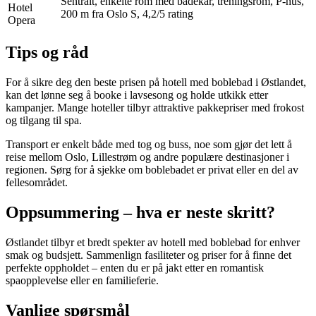
Sentralt, enkelte rom med badekar, treningsrom, P-hus,
Hotel
200 m fra Oslo S, 4,2/5 rating
Opera
Tips og råd
For å sikre deg den beste prisen på hotell med boblebad i Østlandet,
kan det lønne seg å booke i lavsesong og holde utkikk etter
kampanjer. Mange hoteller tilbyr attraktive pakkepriser med frokost
og tilgang til spa.
Transport er enkelt både med tog og buss, noe som gjør det lett å
reise mellom Oslo, Lillestrøm og andre populære destinasjoner i
regionen. Sørg for å sjekke om boblebadet er privat eller en del av
fellesområdet.
Oppsummering – hva er neste skritt?
Østlandet tilbyr et bredt spekter av hotell med boblebad for enhver
smak og budsjett. Sammenlign fasiliteter og priser for å finne det
perfekte oppholdet – enten du er på jakt etter en romantisk
spaopplevelse eller en familieferie.
Vanlige spørsmål