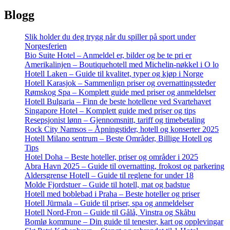
Blogg
Slik holder du deg trygg når du spiller på sport under
Norgesferien
Bio Suite Hotel – Anmeldel er, bilder og be te pri er
Amerikalinjen – Boutiquehotell med Michelin-nøkkel i O lo
Hotell Laken – Guide til kvalitet, typer og kjøp i Norge
Hotell Karasjok – Sammenlign priser og overnattingssteder
Rømskog Spa – Komplett guide med priser og anmeldelser
Hotell Bulgaria – Finn de beste hotellene ved Svartehavet
Singapore Hotel – Komplett guide med priser og tips
Resepsjonist lønn – Gjennomsnitt, tariff og timebetaling
Rock City Namsos – Åpningstider, hotell og konserter 2025
Hotell Milano sentrum – Beste Områder, Billige Hotell og
Tips
Hotel Doha – Beste hoteller, priser og områder i 2025
Abra Havn 2025 – Guide til overnatting, frokost og parkering
Aldersgrense Hotell – Guide til reglene for under 18
Molde Fjordstuer – Guide til hotell, mat og badstue
Hotell med boblebad i Praha – Beste hoteller og priser
Hotell Jūrmala – Guide til priser, spa og anmeldelser
Hotell Nord-Fron – Guide til Gålå, Vinstra og Skåbu
Bomlø kommune – Din guide til tenester, kart og opplevingar