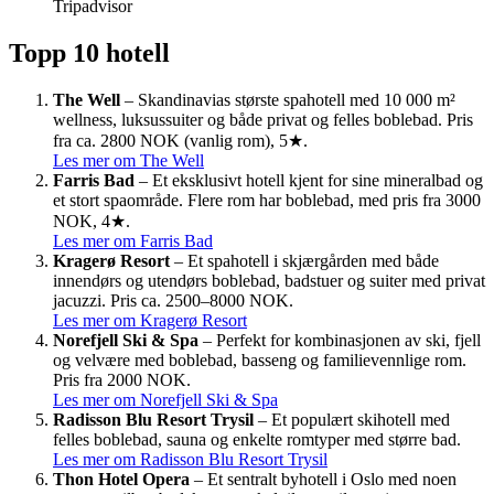
Tripadvisor
Topp 10 hotell
The Well
– Skandinavias største spahotell med 10 000 m²
wellness, luksussuiter og både privat og felles boblebad. Pris
fra ca. 2800 NOK (vanlig rom), 5★.
Les mer om The Well
Farris Bad
– Et eksklusivt hotell kjent for sine mineralbad og
et stort spaområde. Flere rom har boblebad, med pris fra 3000
NOK, 4★.
Les mer om Farris Bad
Kragerø Resort
– Et spahotell i skjærgården med både
innendørs og utendørs boblebad, badstuer og suiter med privat
jacuzzi. Pris ca. 2500–8000 NOK.
Les mer om Kragerø Resort
Norefjell Ski & Spa
– Perfekt for kombinasjonen av ski, fjell
og velvære med boblebad, basseng og familievennlige rom.
Pris fra 2000 NOK.
Les mer om Norefjell Ski & Spa
Radisson Blu Resort Trysil
– Et populært skihotell med
felles boblebad, sauna og enkelte romtyper med større bad.
Les mer om Radisson Blu Resort Trysil
Thon Hotel Opera
– Et sentralt byhotell i Oslo med noen