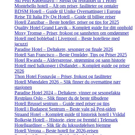
Skt Petri København – Stengt og rebrandet til 1 Hotel
Montebello hotell – Alt om priser, fasiliteter og omtaler
BDSM Hotell – Guide til Unike Overnattinger i Europa
Reise Til Italia Fly Og Hotell – Guide til billige reiser
Hotell Zanzibar – Beste hoteller, priser og tips for 2025
Quality Hotel Grand Larvik – Komplett guide for ditt opphold
Moxy Tromsø – Priser, frokost og sannheten om omdømmet
Hotell med boblebad i Liverpool – Beste hotellene med
jacuzzi
Paradise Hotel – Deltakere, sesonger og finale 2026
Hotell San Francisco – Beste Områder, Tips og Priser 2025
Hotel Rwanda – Aldersgrense, strømming og sann historie
Hotell med balkonger i Østlandet – Komplett guide og priser
2026
Thon Hotel Fosnavåg – Priser, frokost og fasiliteter
Hotell Mjøndalen 2026 – Slik finner du overnatting nær
stasjonen
Paradise Hotel 2024 – Deltakere, vinner og sesongfakta
Restplass Oslo – Slik finner du de beste tilbudene
Hotell Brussel sentrum – Guide med priser og tips
Hotell i Budapest Sentrum – Beste valg på Pest-siden
Straand Hotel – Komplett guide til historisk hotell i Vrådal
Bolkesjø Hotell – Historie, eiere og fremtid i Telemark
Hotellgardiner – Slik får du luksusfølelsen hjemme
Hotell Verona – Beste hotell for 2026-reisen