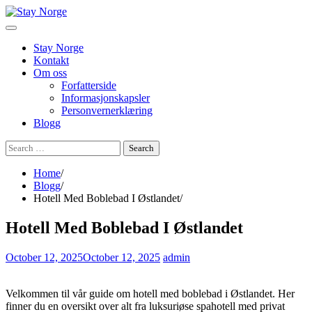
Skip
to
content
Stay Norge
Kontakt
Om oss
Forfatterside
Informasjonskapsler
Personvernerklæring
Blogg
Search
for:
Home
Blogg
Hotell Med Boblebad I Østlandet
Hotell Med Boblebad I Østlandet
October 12, 2025
October 12, 2025
admin
Velkommen til vår guide om hotell med boblebad i Østlandet. Her
finner du en oversikt over alt fra luksuriøse spahotell med privat