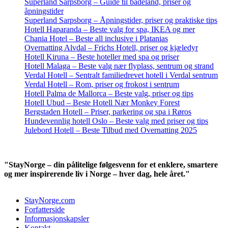
Superland Sarpsborg – Guide til badeland, priser og
åpningstider
Superland Sarpsborg – Åpningstider, priser og praktiske tips
Hotell Haparanda – Beste valg for spa, IKEA og mer
Chania Hotel – Beste all inclusive i Platanias
Overnatting Alvdal – Frichs Hotell, priser og kjæledyr
Hotell Kiruna – Beste hoteller med spa og priser
Hotell Malaga – Beste valg nær flyplass, sentrum og strand
Verdal Hotell – Sentralt familiedrevet hotell i Verdal sentrum
Verdal Hotell – Rom, priser og frokost i sentrum
Hotell Palma de Mallorca – Beste valg, priser og tips
Hotell Ubud – Beste Hotell Nær Monkey Forest
Bergstaden Hotell – Priser, parkering og spa i Røros
Hundevennlig hotell Oslo – Beste valg med priser og tips
Julebord Hotell – Beste Tilbud med Overnatting 2025
"StayNorge – din pålitelige følgesvenn for et enklere, smartere
og mer inspirerende liv i Norge – hver dag, hele året."
StayNorge.com
Forfatterside
Informasjonskapsler
Kontakt