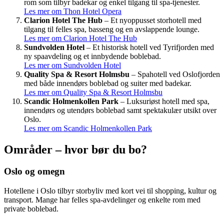
rom som tilbyr badekar og enkel tilgang til spa-tjenester.
Les mer om Thon Hotel Opera
Clarion Hotel The Hub
– Et nyoppusset storhotell med
tilgang til felles spa, basseng og en avslappende lounge.
Les mer om Clarion Hotel The Hub
Sundvolden Hotel
– Et historisk hotell ved Tyrifjorden med
ny spaavdeling og et innbydende boblebad.
Les mer om Sundvolden Hotel
Quality Spa & Resort Holmsbu
– Spahotell ved Oslofjorden
med både innendørs boblebad og suiter med badekar.
Les mer om Quality Spa & Resort Holmsbu
Scandic Holmenkollen Park
– Luksuriøst hotell med spa,
innendørs og utendørs boblebad samt spektakulær utsikt over
Oslo.
Les mer om Scandic Holmenkollen Park
Områder – hvor bør du bo?
Oslo og omegn
Hotellene i Oslo tilbyr storbyliv med kort vei til shopping, kultur og
transport. Mange har felles spa-avdelinger og enkelte rom med
private boblebad.