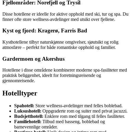
Fjellområder: Norefjell og Trysil
Disse hotellene er ideelle for aktive opphold med ski, tur og spa. Du
finner ofte store wellness-avdelinger med utsikt over fjellene.
Kyst og fjord: Kragerø, Farris Bad
Kysthotellene tilbyr naturskjønne omgivelser, sjøutsikt og rolig
atmosfære – perfekt for både romantiske opphold og familier.
Gardermoen og Akershus
Hotellene i disse områdene kombinerer moderne spa-fasiliteter med
praktisk beliggenhet, ideelt for forretningsreisende og
gjennomreisende.
Hotelltyper
Spahotell:
Store wellness-avdelinger med felles boblebad.
Luksushotell:
Oppgraderte rom og suiter med privat jacuzzi.
Budsjetthotell:
Enklere rom med tilgang til felles fasiliteter.
Familiehotell:
Tilbud med basseng, boblebad og
barnevennlige områder.