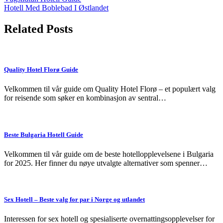
Post
Hotell Med Boblebad I Østlandet
navigation
Related Posts
Quality Hotel Florø Guide
Velkommen til vår guide om Quality Hotel Florø – et populært valg
for reisende som søker en kombinasjon av sentral…
Beste Bulgaria Hotell Guide
Velkommen til vår guide om de beste hotellopplevelsene i Bulgaria
for 2025. Her finner du nøye utvalgte alternativer som spenner…
Sex Hotell – Beste valg for par i Norge og utlandet
Interessen for sex hotell og spesialiserte overnattingsopplevelser for