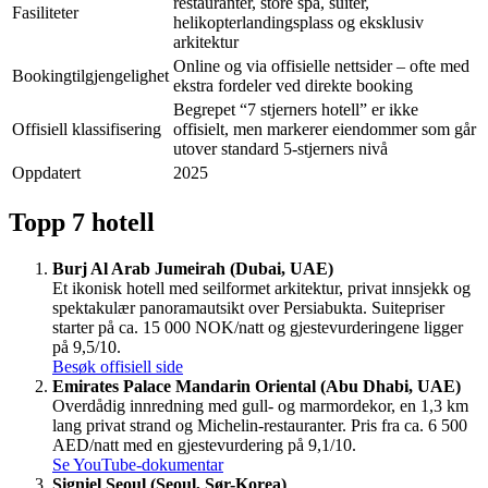
restauranter, store spa, suiter,
Fasiliteter
helikopterlandingsplass og eksklusiv
arkitektur
Online og via offisielle nettsider – ofte med
Bookingtilgjengelighet
ekstra fordeler ved direkte booking
Begrepet “7 stjerners hotell” er ikke
Offisiell klassifisering
offisielt, men markerer eiendommer som går
utover standard 5-stjerners nivå
Oppdatert
2025
Topp 7 hotell
Burj Al Arab Jumeirah (Dubai, UAE)
Et ikonisk hotell med seilformet arkitektur, privat innsjekk og
spektakulær panoramautsikt over Persiabukta. Suitepriser
starter på ca. 15 000 NOK/natt og gjestevurderingene ligger
på 9,5/10.
Besøk offisiell side
Emirates Palace Mandarin Oriental (Abu Dhabi, UAE)
Overdådig innredning med gull- og marmordekor, en 1,3 km
lang privat strand og Michelin-restauranter. Pris fra ca. 6 500
AED/natt med en gjestevurdering på 9,1/10.
Se YouTube-dokumentar
Signiel Seoul (Seoul, Sør-Korea)