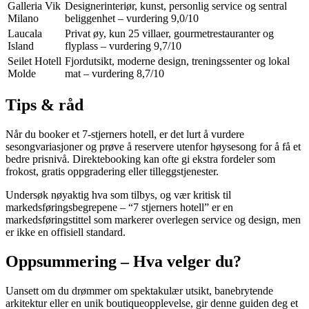
Galleria Vik
Designerinteriør, kunst, personlig service og sentral
Milano
beliggenhet – vurdering 9,0/10
Laucala
Privat øy, kun 25 villaer, gourmetrestauranter og
Island
flyplass – vurdering 9,7/10
Seilet Hotell
Fjordutsikt, moderne design, treningssenter og lokal
Molde
mat – vurdering 8,7/10
Tips & råd
Når du booker et 7-stjerners hotell, er det lurt å vurdere
sesongvariasjoner og prøve å reservere utenfor høysesong for å få et
bedre prisnivå. Direktebooking kan ofte gi ekstra fordeler som
frokost, gratis oppgradering eller tilleggstjenester.
Undersøk nøyaktig hva som tilbys, og vær kritisk til
markedsføringsbegrepene – “7 stjerners hotell” er en
markedsføringstittel som markerer overlegen service og design, men
er ikke en offisiell standard.
Oppsummering – Hva velger du?
Uansett om du drømmer om spektakulær utsikt, banebrytende
arkitektur eller en unik boutiqueopplevelse, gir denne guiden deg et