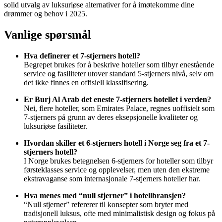
solid utvalg av luksuriøse alternativer for å imøtekomme dine
drømmer og behov i 2025.
Vanlige spørsmål
Hva definerer et 7-stjerners hotell?
Begrepet brukes for å beskrive hoteller som tilbyr enestående
service og fasiliteter utover standard 5-stjerners nivå, selv om
det ikke finnes en offisiell klassifisering.
Er Burj Al Arab det eneste 7-stjerners hotellet i verden?
Nei, flere hoteller, som Emirates Palace, regnes uoffisielt som
7-stjerners på grunn av deres eksepsjonelle kvaliteter og
luksuriøse fasiliteter.
Hvordan skiller et 6-stjerners hotell i Norge seg fra et 7-
stjerners hotell?
I Norge brukes betegnelsen 6-stjerners for hoteller som tilbyr
førsteklasses service og opplevelser, men uten den ekstreme
ekstravaganse som internasjonale 7-stjerners hoteller har.
Hva menes med “null stjerner” i hotellbransjen?
“Null stjerner” refererer til konsepter som bryter med
tradisjonell luksus, ofte med minimalistisk design og fokus på