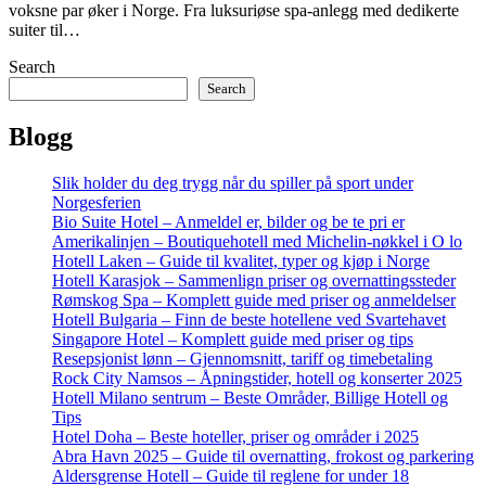
voksne par øker i Norge. Fra luksuriøse spa-anlegg med dedikerte
suiter til…
Search
Search
Blogg
Slik holder du deg trygg når du spiller på sport under
Norgesferien
Bio Suite Hotel – Anmeldel er, bilder og be te pri er
Amerikalinjen – Boutiquehotell med Michelin-nøkkel i O lo
Hotell Laken – Guide til kvalitet, typer og kjøp i Norge
Hotell Karasjok – Sammenlign priser og overnattingssteder
Rømskog Spa – Komplett guide med priser og anmeldelser
Hotell Bulgaria – Finn de beste hotellene ved Svartehavet
Singapore Hotel – Komplett guide med priser og tips
Resepsjonist lønn – Gjennomsnitt, tariff og timebetaling
Rock City Namsos – Åpningstider, hotell og konserter 2025
Hotell Milano sentrum – Beste Områder, Billige Hotell og
Tips
Hotel Doha – Beste hoteller, priser og områder i 2025
Abra Havn 2025 – Guide til overnatting, frokost og parkering
Aldersgrense Hotell – Guide til reglene for under 18