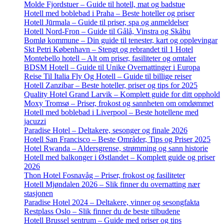
Molde Fjordstuer – Guide til hotell, mat og badstue
Hotell med boblebad i Praha – Beste hoteller og priser
Hotell Jūrmala – Guide til priser, spa og anmeldelser
Hotell Nord-Fron – Guide til Gålå, Vinstra og Skåbu
Bomlø kommune – Din guide til tenester, kart og opplevingar
Skt Petri København – Stengt og rebrandet til 1 Hotel
Montebello hotell – Alt om priser, fasiliteter og omtaler
BDSM Hotell – Guide til Unike Overnattinger i Europa
Reise Til Italia Fly Og Hotell – Guide til billige reiser
Hotell Zanzibar – Beste hoteller, priser og tips for 2025
Quality Hotel Grand Larvik – Komplett guide for ditt opphold
Moxy Tromsø – Priser, frokost og sannheten om omdømmet
Hotell med boblebad i Liverpool – Beste hotellene med
jacuzzi
Paradise Hotel – Deltakere, sesonger og finale 2026
Hotell San Francisco – Beste Områder, Tips og Priser 2025
Hotel Rwanda – Aldersgrense, strømming og sann historie
Hotell med balkonger i Østlandet – Komplett guide og priser
2026
Thon Hotel Fosnavåg – Priser, frokost og fasiliteter
Hotell Mjøndalen 2026 – Slik finner du overnatting nær
stasjonen
Paradise Hotel 2024 – Deltakere, vinner og sesongfakta
Restplass Oslo – Slik finner du de beste tilbudene
Hotell Brussel sentrum – Guide med priser og tips