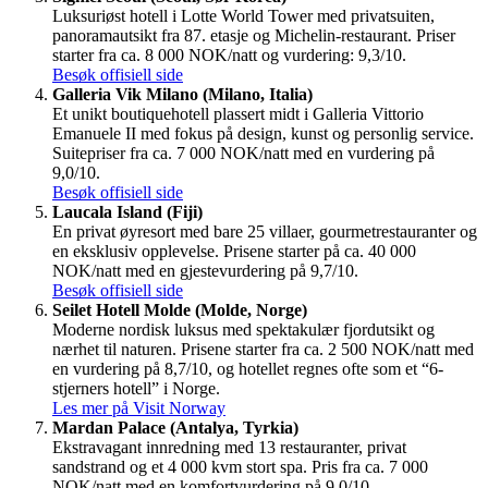
Luksuriøst hotell i Lotte World Tower med privatsuiten,
panoramautsikt fra 87. etasje og Michelin-restaurant. Priser
starter fra ca. 8 000 NOK/natt og vurdering: 9,3/10.
Besøk offisiell side
Galleria Vik Milano (Milano, Italia)
Et unikt boutiquehotell plassert midt i Galleria Vittorio
Emanuele II med fokus på design, kunst og personlig service.
Suitepriser fra ca. 7 000 NOK/natt med en vurdering på
9,0/10.
Besøk offisiell side
Laucala Island (Fiji)
En privat øyresort med bare 25 villaer, gourmetrestauranter og
en eksklusiv opplevelse. Prisene starter på ca. 40 000
NOK/natt med en gjestevurdering på 9,7/10.
Besøk offisiell side
Seilet Hotell Molde (Molde, Norge)
Moderne nordisk luksus med spektakulær fjordutsikt og
nærhet til naturen. Prisene starter fra ca. 2 500 NOK/natt med
en vurdering på 8,7/10, og hotellet regnes ofte som et “6-
stjerners hotell” i Norge.
Les mer på Visit Norway
Mardan Palace (Antalya, Tyrkia)
Ekstravagant innredning med 13 restauranter, privat
sandstrand og et 4 000 kvm stort spa. Pris fra ca. 7 000
NOK/natt med en komfortvurdering på 9,0/10.