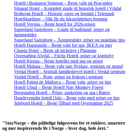
Hotell i Budapest Sentrum – Beste valg på Pest-siden
Straand Hotel – Komplett guide til historisk hotell i Vrådal
Bolkesjø Hotell – Historie, eiere og fremtid i Telemark
Hotellgardiner – Slik får du luksusfølelsen hjemme
Hotell Verona – Beste hotell for 2026-reisen
Superland Sarpsborg – Guide til badeland, priser og
åpningstider
Superland Sarpsborg – Åpningstider, priser og praktiske tips
Hotell Haparanda – Beste valg for spa, IKEA og mer
Chania Hotel – Beste all inclusive i Platanias
Overnatting Alvdal – Frichs Hotell, priser og kjæledyr
Hotell Kiruna – Beste hoteller med spa og priser
Hotell Malaga – Beste valg nær flyplass, sentrum og strand
Verdal Hotell – Sentralt familiedrevet hotell i Verdal sentrum
Verdal Hotell – Rom, priser og frokost i sentrum
Hotell Palma de Mallorca – Beste valg, priser og tips
Hotell Ubud – Beste Hotell Nær Monkey Forest
Bergstaden Hotell – Priser, parkering og spa i Røros
Hundevennlig hotell Oslo – Beste valg med priser og tips
Julebord Hotell – Beste Tilbud med Overnatting 2025
"StayNorge – din pålitelige følgesvenn for et enklere, smartere
og mer inspirerende liv i Norge – hver dag, hele året."