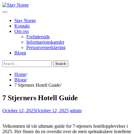
Skip
to
content
Stay Norge
Kontakt
Om oss
Forfatterside
Informasjonskapsler
Personvernerklæring
Blogg
Search
for:
Home
Blogg
7 Stjerners Hotell Guide
7 Stjerners Hotell Guide
October 12, 2025
October 12, 2025
admin
Velkommen til vår ultimate guide for 7-stjerners hotellopplevelser i
2025. Her finner du en oversikt over de mest spektakulære hotellene