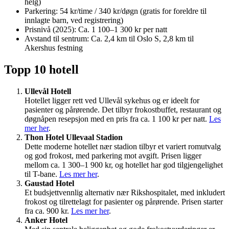
helg)
Parkering: 54 kr/time / 340 kr/døgn (gratis for foreldre til
innlagte barn, ved registrering)
Prisnivå (2025): Ca. 1 100–1 300 kr per natt
Avstand til sentrum: Ca. 2,4 km til Oslo S, 2,8 km til
Akershus festning
Topp 10 hotell
Ullevål Hotell
Hotellet ligger rett ved Ullevål sykehus og er ideelt for
pasienter og pårørende. Det tilbyr frokostbuffet, restaurant og
døgnåpen resepsjon med en pris fra ca. 1 100 kr per natt.
Les
mer her
.
Thon Hotel Ullevaal Stadion
Dette moderne hotellet nær stadion tilbyr et variert romutvalg
og god frokost, med parkering mot avgift. Prisen ligger
mellom ca. 1 300–1 900 kr, og hotellet har god tilgjengelighet
til T-bane.
Les mer her
.
Gaustad Hotel
Et budsjettvennlig alternativ nær Rikshospitalet, med inkludert
frokost og tilrettelagt for pasienter og pårørende. Prisen starter
fra ca. 900 kr.
Les mer her
.
Anker Hotel