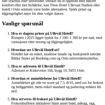
nær sykehus eller universitet. Ønsker du et opphold med høyere
komfort eller mer byfølelse, kan Thon Hotel Ullevaal Stadion eller
hotell i Oslo sentrum være bedre alternativer. Sjekk priser og
tilgjengelighet nøye for dine valgte datoer.
Vanlige spørsmål
Hva er dagens priser på Ullevål Hotell?
Rompris i 2025 ligger typisk fra 1 100–1 300 kr per natt, med
variasjoner etter sesong og tilgjengelighet.
Hvordan ser Ullevål Hotell ut?
Hotellet har en enkel, moderne fasade og funksjonelt interiør.
Bilder finnes på Booking.com og Oslo universitetssykehus.
Hva er adressen til Ullevål Hotell?
Adressen er Kirkeveien 166, bygg 10, 0455 Oslo.
Hvordan er anmeldelsene for Ullevål Hotell?
Anmeldelser gir ofte en score på 7,5–8/10, med ros for frokost
og beliggenhet, mens enkel standard og parkering trekkes litt
ned.
Hva serveres til frokost på Ullevål Hotell?
Frokostbuffeten inkluderer blant annet brød, pålegg, egg,