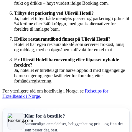
frukt og drikke – høyt vurdert ifølge Booking.com.
Tilbys det parkering ved Ullevål Hotell?
Ja, hotellet tilbyr både utendørs plasser og parkering i p-hus til
54 kr/time eller 340 kr/døgn, med gratis alternativer for
foreldre til innlagte barn.
Hvilke restauranttilbud finnes på Ullevål Hotell?
Hotellet har egen restaurant/kafé som serverer frokost, lunsj
og middag, med en døgnåpen kafévakt for enkel mat.
Er Ullevål Hotell barnevennlig eller tilpasset nybakte
foreldre?
Ja, hotellet er tilrettelagt for barselopphold med tilgjengelige
barnesenger og egne fasiliteter for foreldre, etter
forhåndsregistrering.
For ytterligere råd om hotellvalg i Norge, se
Reisetips for
Hotellbesøk i Norge
.
Klar for å bestille?
Sammenlign anmeldelser, beliggenhet og pris – og finn det
som passer deg best.