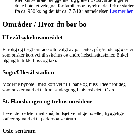
Med sin sentrale beliggenhet og gode frokostvurderinger er
dette hotellet velegnet for familier og byreisende. Priser starter
fra ca. 950 kr, og det får ca. 7,7/10 i anmeldelser.
Les mer her
.
Områder / Hvor du bør bo
Ullevål sykehusområdet
Et rolig og trygt område ofte valgt av pasienter, pårørende og gjester
som ønsker kort vei til sykehus og andre helseinstitusjoner. Enkel
tilgang til trikk, buss og taxi.
Sogn/Ullevål stadion
Moderne byhotell med kort vei til T-bane og buss. Ideelt for deg
som ønsker nærhet til idrettsanlegg og Universitetet i Oslo.
St. Hanshaugen og trehusområdene
Levende bydeler med små, budsjettvennlige hoteller, hyggelige
kafeer og nærhet til parker og sentrum.
Oslo sentrum