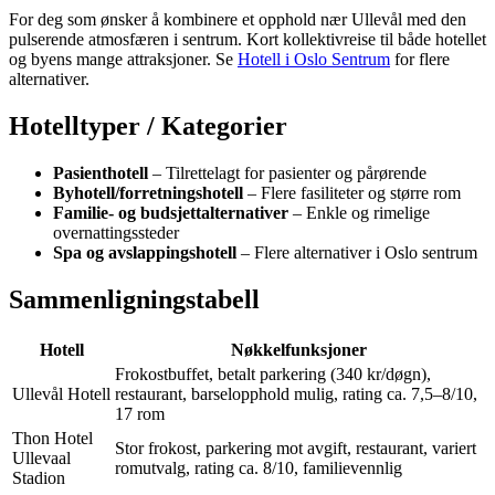
For deg som ønsker å kombinere et opphold nær Ullevål med den
pulserende atmosfæren i sentrum. Kort kollektivreise til både hotellet
og byens mange attraksjoner. Se
Hotell i Oslo Sentrum
for flere
alternativer.
Hotelltyper / Kategorier
Pasienthotell
– Tilrettelagt for pasienter og pårørende
Byhotell/forretningshotell
– Flere fasiliteter og større rom
Familie- og budsjettalternativer
– Enkle og rimelige
overnattingssteder
Spa og avslappingshotell
– Flere alternativer i Oslo sentrum
Sammenligningstabell
Hotell
Nøkkelfunksjoner
Frokostbuffet, betalt parkering (340 kr/døgn),
Ullevål Hotell
restaurant, barselopphold mulig, rating ca. 7,5–8/10,
17 rom
Thon Hotel
Stor frokost, parkering mot avgift, restaurant, variert
Ullevaal
romutvalg, rating ca. 8/10, familievennlig
Stadion