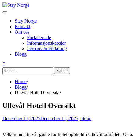
Skip
to
content
Stay Norge
Kontakt
Om oss
Forfatterside
Informasjonskapsler
Personvernerklæring
Blogg
Search
for:
Home
Blogg
Ullevål Hotell Oversikt
Ullevål Hotell Oversikt
December 11, 2025
December 11, 2025
admin
Velkommen til vår guide for hotellopphold i Ullevål-området i Oslo.