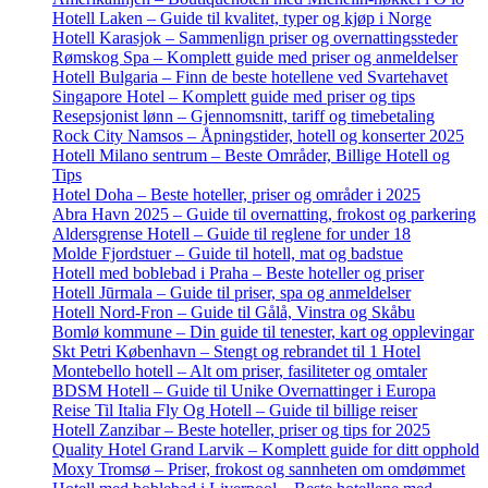
Hotell Laken – Guide til kvalitet, typer og kjøp i Norge
Hotell Karasjok – Sammenlign priser og overnattingssteder
Rømskog Spa – Komplett guide med priser og anmeldelser
Hotell Bulgaria – Finn de beste hotellene ved Svartehavet
Singapore Hotel – Komplett guide med priser og tips
Resepsjonist lønn – Gjennomsnitt, tariff og timebetaling
Rock City Namsos – Åpningstider, hotell og konserter 2025
Hotell Milano sentrum – Beste Områder, Billige Hotell og
Tips
Hotel Doha – Beste hoteller, priser og områder i 2025
Abra Havn 2025 – Guide til overnatting, frokost og parkering
Aldersgrense Hotell – Guide til reglene for under 18
Molde Fjordstuer – Guide til hotell, mat og badstue
Hotell med boblebad i Praha – Beste hoteller og priser
Hotell Jūrmala – Guide til priser, spa og anmeldelser
Hotell Nord-Fron – Guide til Gålå, Vinstra og Skåbu
Bomlø kommune – Din guide til tenester, kart og opplevingar
Skt Petri København – Stengt og rebrandet til 1 Hotel
Montebello hotell – Alt om priser, fasiliteter og omtaler
BDSM Hotell – Guide til Unike Overnattinger i Europa
Reise Til Italia Fly Og Hotell – Guide til billige reiser
Hotell Zanzibar – Beste hoteller, priser og tips for 2025
Quality Hotel Grand Larvik – Komplett guide for ditt opphold
Moxy Tromsø – Priser, frokost og sannheten om omdømmet