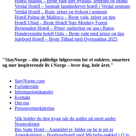
Hotell Malaga – Beste valg nær flyplass, sentrum og strand
Verdal Hotell – Sentralt familiedrevet hotell i Verdal sentrum
Verdal Hotell – Rom, priser og frokost i sentrum
Hotell Palma de Mallorca – Beste valg, priser og tips
Hotell Ubud – Beste Hotell Nær Monkey Forest
Bergstaden Hotell – Priser, parkering og spa i Røros
Hundevennlig hotell Oslo – Beste valg med priser og tips
Julebord Hotell – Beste Tilbud med Overnatting 2025
"StayNorge – din pålitelige følgesvenn for et enklere, smartere
og mer inspirerende liv i Norge – hver dag, hele året."
StayNorge.com
Forfatterside
Informasjonskapsler
Kontakt
Om oss
Personvernerklæring
Slik holder du deg trygg når du spiller på sport under
Norgesferien
Bio Suite Hotel – Anmeldel er, bilder og be te pri er
Amerikalinjen – Boutiquehotell med Michelin-nøkkel i O lo