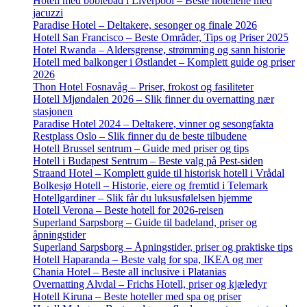
Hotell med boblebad i Liverpool – Beste hotellene med
jacuzzi
Paradise Hotel – Deltakere, sesonger og finale 2026
Hotell San Francisco – Beste Områder, Tips og Priser 2025
Hotel Rwanda – Aldersgrense, strømming og sann historie
Hotell med balkonger i Østlandet – Komplett guide og priser
2026
Thon Hotel Fosnavåg – Priser, frokost og fasiliteter
Hotell Mjøndalen 2026 – Slik finner du overnatting nær
stasjonen
Paradise Hotel 2024 – Deltakere, vinner og sesongfakta
Restplass Oslo – Slik finner du de beste tilbudene
Hotell Brussel sentrum – Guide med priser og tips
Hotell i Budapest Sentrum – Beste valg på Pest-siden
Straand Hotel – Komplett guide til historisk hotell i Vrådal
Bolkesjø Hotell – Historie, eiere og fremtid i Telemark
Hotellgardiner – Slik får du luksusfølelsen hjemme
Hotell Verona – Beste hotell for 2026-reisen
Superland Sarpsborg – Guide til badeland, priser og
åpningstider
Superland Sarpsborg – Åpningstider, priser og praktiske tips
Hotell Haparanda – Beste valg for spa, IKEA og mer
Chania Hotel – Beste all inclusive i Platanias
Overnatting Alvdal – Frichs Hotell, priser og kjæledyr
Hotell Kiruna – Beste hoteller med spa og priser