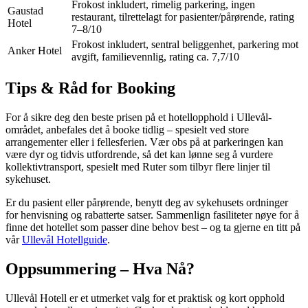
Frokost inkludert, rimelig parkering, ingen
Gaustad
restaurant, tilrettelagt for pasienter/pårørende, rating
Hotel
7–8/10
Frokost inkludert, sentral beliggenhet, parkering mot
Anker Hotel
avgift, familievennlig, rating ca. 7,7/10
Tips & Råd for Booking
For å sikre deg den beste prisen på et hotellopphold i Ullevål-
området, anbefales det å booke tidlig – spesielt ved store
arrangementer eller i fellesferien. Vær obs på at parkeringen kan
være dyr og tidvis utfordrende, så det kan lønne seg å vurdere
kollektivtransport, spesielt med Ruter som tilbyr flere linjer til
sykehuset.
Er du pasient eller pårørende, benytt deg av sykehusets ordninger
for henvisning og rabatterte satser. Sammenlign fasiliteter nøye for å
finne det hotellet som passer dine behov best – og ta gjerne en titt på
vår
Ullevål Hotellguide
.
Oppsummering – Hva Nå?
Ullevål Hotell er et utmerket valg for et praktisk og kort opphold