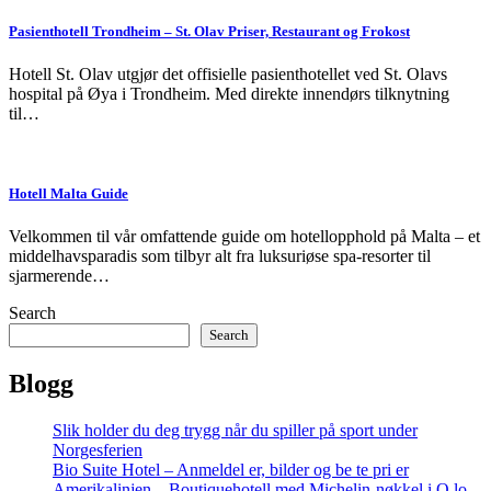
Pasienthotell Trondheim – St. Olav Priser, Restaurant og Frokost
Hotell St. Olav utgjør det offisielle pasienthotellet ved St. Olavs
hospital på Øya i Trondheim. Med direkte innendørs tilknytning
til…
Hotell Malta Guide
Velkommen til vår omfattende guide om hotellopphold på Malta – et
middelhavsparadis som tilbyr alt fra luksuriøse spa-resorter til
sjarmerende…
Search
Search
Blogg
Slik holder du deg trygg når du spiller på sport under
Norgesferien
Bio Suite Hotel – Anmeldel er, bilder og be te pri er
Amerikalinjen – Boutiquehotell med Michelin-nøkkel i O lo