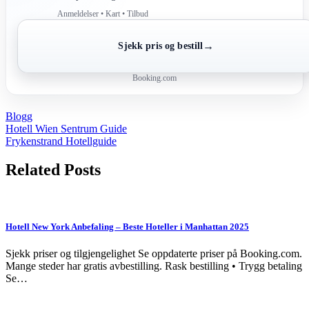
Anmeldelser • Kart • Tilbud
→
Sjekk pris og bestill
Booking.com
Blogg
Post
Hotell Wien Sentrum Guide
Frykenstrand Hotellguide
navigation
Related Posts
Hotell New York Anbefaling – Beste Hoteller i Manhattan 2025
Sjekk priser og tilgjengelighet Se oppdaterte priser på Booking.com.
Mange steder har gratis avbestilling. Rask bestilling • Trygg betaling
Se…