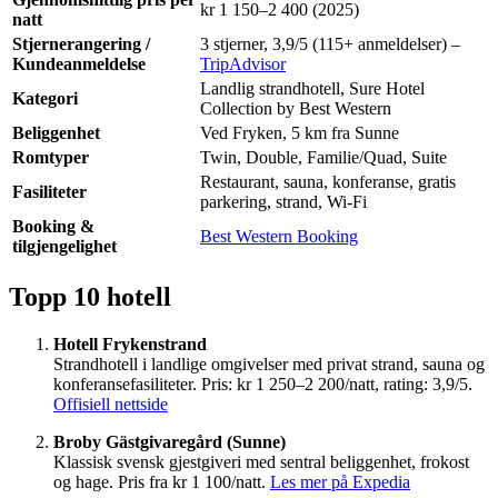
kr 1 150–2 400 (2025)
natt
Stjernerangering /
3 stjerner, 3,9/5 (115+ anmeldelser) –
Kundeanmeldelse
TripAdvisor
Landlig strandhotell, Sure Hotel
Kategori
Collection by Best Western
Beliggenhet
Ved Fryken, 5 km fra Sunne
Romtyper
Twin, Double, Familie/Quad, Suite
Restaurant, sauna, konferanse, gratis
Fasiliteter
parkering, strand, Wi-Fi
Booking &
Best Western Booking
tilgjengelighet
Topp 10 hotell
Hotell Frykenstrand
Strandhotell i landlige omgivelser med privat strand, sauna og
konferansefasiliteter. Pris: kr 1 250–2 200/natt, rating: 3,9/5.
Offisiell nettside
Broby Gästgivaregård (Sunne)
Klassisk svensk gjestgiveri med sentral beliggenhet, frokost
og hage. Pris fra kr 1 100/natt.
Les mer på Expedia