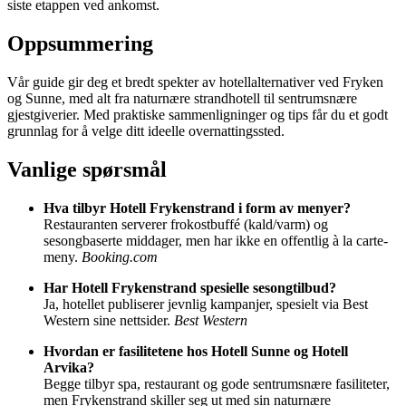
siste etappen ved ankomst.
Oppsummering
Vår guide gir deg et bredt spekter av hotellalternativer ved Fryken
og Sunne, med alt fra naturnære strandhotell til sentrumsnære
gjestgiverier. Med praktiske sammenligninger og tips får du et godt
grunnlag for å velge ditt ideelle overnattingssted.
Vanlige spørsmål
Hva tilbyr Hotell Frykenstrand i form av menyer?
Restauranten serverer frokostbuffé (kald/varm) og
sesongbaserte middager, men har ikke en offentlig à la carte-
meny.
Booking.com
Har Hotell Frykenstrand spesielle sesongtilbud?
Ja, hotellet publiserer jevnlig kampanjer, spesielt via Best
Western sine nettsider.
Best Western
Hvordan er fasilitetene hos Hotell Sunne og Hotell
Arvika?
Begge tilbyr spa, restaurant og gode sentrumsnære fasiliteter,
men Frykenstrand skiller seg ut med sin naturnære