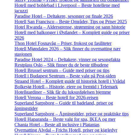
Hotell med boblebad i Liverpool – Beste hotellene med
jacuzzi
Paradise Hotel – Deltakere, sesonger og finale 2026
Hotell San Francisco – Beste Områder, Tips og Priser 2025
Hotel Rwanda – Aldersgrense, strømming og sann historie
Hotell med balkonger i Østlandet – Komplett guide og priser
2026
Thon Hotel Fosnavåg – Priser, frokost og fasiliteter
Hotell Mjøndalen 2026 – Slik finner du overnatting nær
stasjonen
Paradise Hotel 2024 – Deltakere, vinner og sesongfakta
Restplass Oslo – Slik finner du de beste tilbudene
Hotell Brussel sentrum – Guide med priser og tips
Hotell i Budapest Sentrum – Beste valg på Pest-siden
Straand Hotel – Komplett guide til historisk hotell i Vrådal
Bolkesjø Hotell – Historie, eiere og fremtid i Telemark
Hotellgardiner – Slik får du luksusfølelsen hjemme
Hotell Verona – Beste hotell for 2026-reisen
Superland Sarpsborg – Guide til badeland, priser og
åpningstider
Superland Sarpsborg – Åpningstider, priser og praktiske tips
Hotell Haparanda – Beste valg for spa, IKEA og mer
Chania Hotel – Beste all inclusive i Platanias
Overnatting Alvdal – Frichs Hotell, priser og kjæledyr