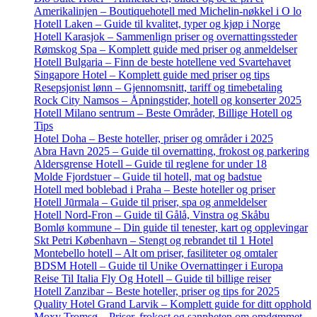
Amerikalinjen – Boutiquehotell med Michelin-nøkkel i O lo
Hotell Laken – Guide til kvalitet, typer og kjøp i Norge
Hotell Karasjok – Sammenlign priser og overnattingssteder
Rømskog Spa – Komplett guide med priser og anmeldelser
Hotell Bulgaria – Finn de beste hotellene ved Svartehavet
Singapore Hotel – Komplett guide med priser og tips
Resepsjonist lønn – Gjennomsnitt, tariff og timebetaling
Rock City Namsos – Åpningstider, hotell og konserter 2025
Hotell Milano sentrum – Beste Områder, Billige Hotell og
Tips
Hotel Doha – Beste hoteller, priser og områder i 2025
Abra Havn 2025 – Guide til overnatting, frokost og parkering
Aldersgrense Hotell – Guide til reglene for under 18
Molde Fjordstuer – Guide til hotell, mat og badstue
Hotell med boblebad i Praha – Beste hoteller og priser
Hotell Jūrmala – Guide til priser, spa og anmeldelser
Hotell Nord-Fron – Guide til Gålå, Vinstra og Skåbu
Bomlø kommune – Din guide til tenester, kart og opplevingar
Skt Petri København – Stengt og rebrandet til 1 Hotel
Montebello hotell – Alt om priser, fasiliteter og omtaler
BDSM Hotell – Guide til Unike Overnattinger i Europa
Reise Til Italia Fly Og Hotell – Guide til billige reiser
Hotell Zanzibar – Beste hoteller, priser og tips for 2025
Quality Hotel Grand Larvik – Komplett guide for ditt opphold
Moxy Tromsø – Priser, frokost og sannheten om omdømmet