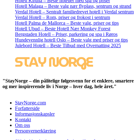
Hotell Kiruna – Beste hoteller med spa og priser
Hotell Malaga – Beste valg nær flyplass, sentrum og strand
Verdal Hotell – Sentralt familiedrevet hotell i Verdal sentrum
Verdal Hotell – Rom, priser og frokost i sentrum
Hotell Palma de Mallorca – Beste valg, priser og tips
Hotell Ubud – Beste Hotell Nær Monkey Forest
Bergstaden Hotell – Priser, parkering og spa i Røros
Hundevennlig hotell Oslo – Beste valg med priser og tips
Julebord Hotell – Beste Tilbud med Overnatting 2025
"StayNorge – din pålitelige følgesvenn for et enklere, smartere
og mer inspirerende liv i Norge – hver dag, hele året."
StayNorge.com
Forfatterside
Informasjonskapsler
Kontakt
Om oss
Personvernerklæring