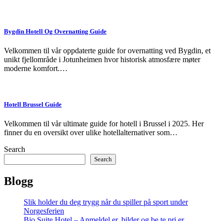
Bygdin Hotell Og Overnatting Guide
Velkommen til vår oppdaterte guide for overnatting ved Bygdin, et
unikt fjellområde i Jotunheimen hvor historisk atmosfære møter
moderne komfort.…
Hotell Brussel Guide
Velkommen til vår ultimate guide for hotell i Brussel i 2025. Her
finner du en oversikt over ulike hotellalternativer som…
Search
Search
Blogg
Slik holder du deg trygg når du spiller på sport under
Norgesferien
Bio Suite Hotel – Anmeldel er, bilder og be te pri er