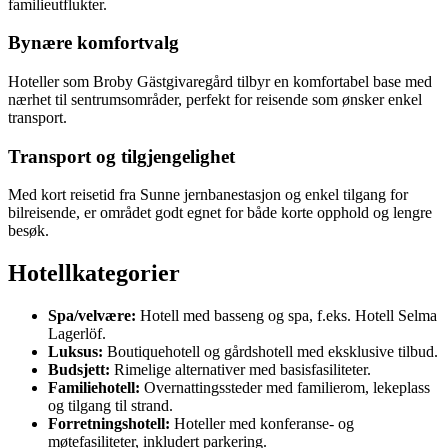
familieutflukter.
Bynære komfortvalg
Hoteller som Broby Gästgivaregård tilbyr en komfortabel base med
nærhet til sentrumsområder, perfekt for reisende som ønsker enkel
transport.
Transport og tilgjengelighet
Med kort reisetid fra Sunne jernbanestasjon og enkel tilgang for
bilreisende, er området godt egnet for både korte opphold og lengre
besøk.
Hotellkategorier
Spa/velvære:
Hotell med basseng og spa, f.eks. Hotell Selma
Lagerlöf.
Luksus:
Boutiquehotell og gårdshotell med eksklusive tilbud.
Budsjett:
Rimelige alternativer med basisfasiliteter.
Familiehotell:
Overnattingssteder med familierom, lekeplass
og tilgang til strand.
Forretningshotell:
Hoteller med konferanse- og
møtefasiliteter, inkludert parkering.