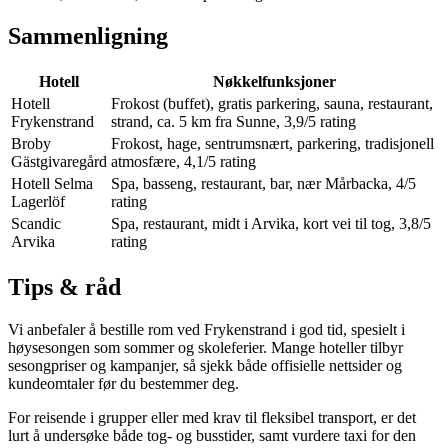
Sammenligning
Hotell
Nøkkelfunksjoner
Hotell
Frokost (buffet), gratis parkering, sauna, restaurant,
Frykenstrand
strand, ca. 5 km fra Sunne, 3,9/5 rating
Broby
Frokost, hage, sentrumsnært, parkering, tradisjonell
Gästgivaregård
atmosfære, 4,1/5 rating
Hotell Selma
Spa, basseng, restaurant, bar, nær Mårbacka, 4/5
Lagerlöf
rating
Scandic
Spa, restaurant, midt i Arvika, kort vei til tog, 3,8/5
Arvika
rating
Tips & råd
Vi anbefaler å bestille rom ved Frykenstrand i god tid, spesielt i
høysesongen som sommer og skoleferier. Mange hoteller tilbyr
sesongpriser og kampanjer, så sjekk både offisielle nettsider og
kundeomtaler før du bestemmer deg.
For reisende i grupper eller med krav til fleksibel transport, er det
lurt å undersøke både tog- og busstider, samt vurdere taxi for den