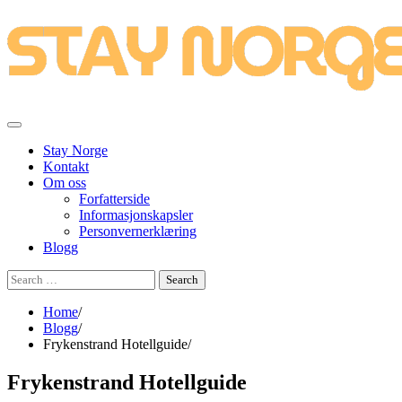
Skip
to
content
Stay Norge
Kontakt
Om oss
Forfatterside
Informasjonskapsler
Personvernerklæring
Blogg
Search
for:
Home
Blogg
Frykenstrand Hotellguide
Frykenstrand Hotellguide