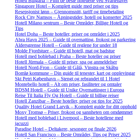
Hotell Bulgaria – Finn de beste hotellene ved Svartehavet
Singapore Hotel – Komplett guide med priser og tips
Resepsjonist lønn – Gjennomsnitt, tariff og timebetaling
Rock City Namsos – Åpningstider, hotell og konserter 2025
Hotell Milano sentrum – Beste Områder, Billige Hotell og
Tips
Hotel Doha – Beste hoteller, priser og områder i 2025
Abra Havn 2025 – Guide til overnatting, frokost og parkering
Aldersgrense Hotell – Guide til reglene for under 18
Molde Fjordstuer – Guide til hotell, mat og badstue
Hotell med boblebad i Praha – Beste hoteller og priser
Hotell Jūrmala – Guide til priser, spa og anmeldelser
Hotell Nord-Fron – Guide til Gålå, Vinstra og Skåbu
Bomlø kommune – Din guide til tenester, kart og opplevingar
Skt Petri København – Stengt og rebrandet til 1 Hotel
Montebello hotell – Alt om priser, fasiliteter og omtaler
BDSM Hotell – Guide til Unike Overnattinger i Europa
Reise Til Italia Fly Og Hotell – Guide til billige reiser
Hotell Zanzibar – Beste hoteller, priser og tips for 2025
Quality Hotel Grand Larvik – Komplett guide for ditt opphold
Moxy Tromsø – Priser, frokost og sannheten om omdømmet
Hotell med boblebad i Liverpool – Beste hotellene med
jacuzzi
Paradise Hotel – Deltakere, sesonger og finale 2026
Hotell San Francisco – Beste Områder, Tips og Priser 2025