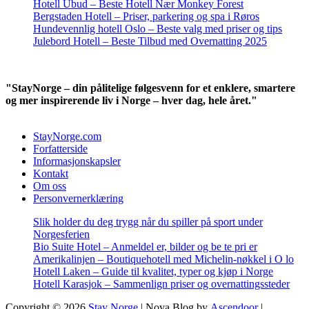
Hotell Ubud – Beste Hotell Nær Monkey Forest
Bergstaden Hotell – Priser, parkering og spa i Røros
Hundevennlig hotell Oslo – Beste valg med priser og tips
Julebord Hotell – Beste Tilbud med Overnatting 2025
"StayNorge – din pålitelige følgesvenn for et enklere, smartere
og mer inspirerende liv i Norge – hver dag, hele året."
StayNorge.com
Forfatterside
Informasjonskapsler
Kontakt
Om oss
Personvernerklæring
Slik holder du deg trygg når du spiller på sport under
Norgesferien
Bio Suite Hotel – Anmeldel er, bilder og be te pri er
Amerikalinjen – Boutiquehotell med Michelin-nøkkel i O lo
Hotell Laken – Guide til kvalitet, typer og kjøp i Norge
Hotell Karasjok – Sammenlign priser og overnattingssteder
Copyright © 2026
Stay Norge
| Nova Blog by
Ascendoor
|