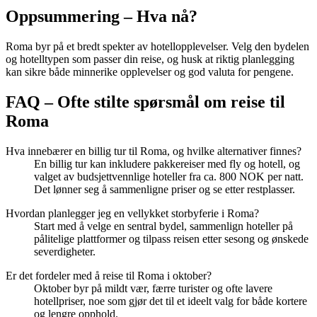
Oppsummering – Hva nå?
Roma byr på et bredt spekter av hotellopplevelser. Velg den bydelen
og hotelltypen som passer din reise, og husk at riktig planlegging
kan sikre både minnerike opplevelser og god valuta for pengene.
FAQ – Ofte stilte spørsmål om reise til
Roma
Hva innebærer en billig tur til Roma, og hvilke alternativer finnes?
En billig tur kan inkludere pakkereiser med fly og hotell, og
valget av budsjettvennlige hoteller fra ca. 800 NOK per natt.
Det lønner seg å sammenligne priser og se etter restplasser.
Hvordan planlegger jeg en vellykket storbyferie i Roma?
Start med å velge en sentral bydel, sammenlign hoteller på
pålitelige plattformer og tilpass reisen etter sesong og ønskede
severdigheter.
Er det fordeler med å reise til Roma i oktober?
Oktober byr på mildt vær, færre turister og ofte lavere
hotellpriser, noe som gjør det til et ideelt valg for både kortere
og lengre opphold.