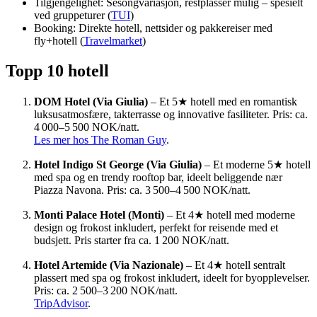
Tilgjengelighet: Sesongvariasjon, restplasser mulig – spesielt
ved gruppeturer (
TUI
)
Booking: Direkte hotell, nettsider og pakkereiser med
fly+hotell (
Travelmarket
)
Topp 10 hotell
DOM Hotel (Via Giulia)
– Et 5★ hotell med en romantisk
luksusatmosfære, takterrasse og innovative fasiliteter. Pris: ca.
4 000–5 500 NOK/natt.
Les mer hos The Roman Guy
.
Hotel Indigo St George (Via Giulia)
– Et moderne 5★ hotell
med spa og en trendy rooftop bar, ideelt beliggende nær
Piazza Navona. Pris: ca. 3 500–4 500 NOK/natt.
Monti Palace Hotel (Monti)
– Et 4★ hotell med moderne
design og frokost inkludert, perfekt for reisende med et
budsjett. Pris starter fra ca. 1 200 NOK/natt.
Hotel Artemide (Via Nazionale)
– Et 4★ hotell sentralt
plassert med spa og frokost inkludert, ideelt for byopplevelser.
Pris: ca. 2 500–3 200 NOK/natt.
TripAdvisor
.