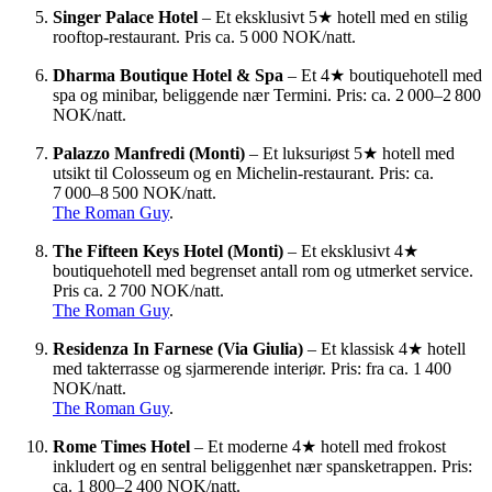
Singer Palace Hotel
– Et eksklusivt 5★ hotell med en stilig
rooftop-restaurant. Pris ca. 5 000 NOK/natt.
Dharma Boutique Hotel & Spa
– Et 4★ boutiquehotell med
spa og minibar, beliggende nær Termini. Pris: ca. 2 000–2 800
NOK/natt.
Palazzo Manfredi (Monti)
– Et luksuriøst 5★ hotell med
utsikt til Colosseum og en Michelin-restaurant. Pris: ca.
7 000–8 500 NOK/natt.
The Roman Guy
.
The Fifteen Keys Hotel (Monti)
– Et eksklusivt 4★
boutiquehotell med begrenset antall rom og utmerket service.
Pris ca. 2 700 NOK/natt.
The Roman Guy
.
Residenza In Farnese (Via Giulia)
– Et klassisk 4★ hotell
med takterrasse og sjarmerende interiør. Pris: fra ca. 1 400
NOK/natt.
The Roman Guy
.
Rome Times Hotel
– Et moderne 4★ hotell med frokost
inkludert og en sentral beliggenhet nær spansketrappen. Pris:
ca. 1 800–2 400 NOK/natt.