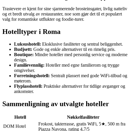
Trastevere er kjent for sine sjarmerende brosteinsgater, livlig natteliv
og et bredt utvalg av restauranter, noe som gjør det til et populært
valg for romantiske utflukter og foodie-turer.
Hotelltyper i Roma
Luksushotell:
Eksklusive fasiliteter og sentral beliggenhet.
Budjsett:
Gode og enkle alternativer til en rimelig pris.
Boutique:
Mindre hoteller med personlig service og moderne
design.
Familievennlig:
Hoteller med egne familierom og trygge
omgivelser.
Forretningshotell:
Sentralt plassert med gode WiFi-tilbud og
møterom.
Flyplasshotell:
Praktiske alternativer for tidlige avganger og
ankomster.
Sammenligning av utvalgte hoteller
Hotell
Nøkkelfasiliteter
Frokost, takterrasse, gratis WiFi, 5★, 500 m fra
DOM Hotel
Piazza Navona, rating 4,7/5