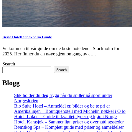
Beste Hotell Stockholm Guide
Velkommen til vår guide om de beste hotellene i Stockholm for
2025. Her finner du en nøye gjennomgang av et…
Search
Search
Blogg
Slik holder du deg trygg når du spiller på sport under
Norgesferien
Bio Suite Hotel – Anmeldel er, bilder og be te pri er
Amerikalinjen – Boutiquehotell med Michelin-nøkkel i O lo
Hotell Laken – Guide til kvalitet, typer og kjøp i Norge
Hotell Karasjok – Sammenlign priser og overnattingssteder
Rømskog Spa – Komplett guide med priser og anmeldelser