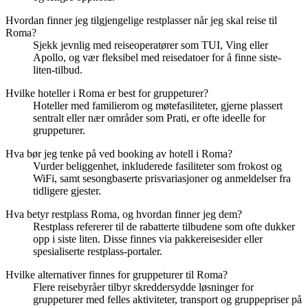
Hvordan finner jeg tilgjengelige restplasser når jeg skal reise til
Roma?
Sjekk jevnlig med reiseoperatører som TUI, Ving eller
Apollo, og vær fleksibel med reisedatoer for å finne siste-
liten-tilbud.
Hvilke hoteller i Roma er best for gruppeturer?
Hoteller med familierom og møtefasiliteter, gjerne plassert
sentralt eller nær områder som Prati, er ofte ideelle for
gruppeturer.
Hva bør jeg tenke på ved booking av hotell i Roma?
Vurder beliggenhet, inkluderede fasiliteter som frokost og
WiFi, samt sesongbaserte prisvariasjoner og anmeldelser fra
tidligere gjester.
Hva betyr restplass Roma, og hvordan finner jeg dem?
Restplass refererer til de rabatterte tilbudene som ofte dukker
opp i siste liten. Disse finnes via pakkereisesider eller
spesialiserte restplass-portaler.
Hvilke alternativer finnes for gruppeturer til Roma?
Flere reisebyråer tilbyr skreddersydde løsninger for
gruppeturer med felles aktiviteter, transport og gruppepriser på