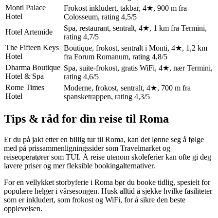
Monti Palace
Frokost inkludert, takbar, 4★, 900 m fra
Hotel
Colosseum, rating 4,5/5
Spa, restaurant, sentralt, 4★, 1 km fra Termini,
Hotel Artemide
rating 4,7/5
The Fifteen Keys
Boutique, frokost, sentralt i Monti, 4★, 1,2 km
Hotel
fra Forum Romanum, rating 4,8/5
Dharma Boutique
Spa, suite-frokost, gratis WiFi, 4★, nær Termini,
Hotel & Spa
rating 4,6/5
Rome Times
Moderne, frokost, sentralt, 4★, 700 m fra
Hotel
spansketrappen, rating 4,3/5
Tips & råd for din reise til Roma
Er du på jakt etter en billig tur til Roma, kan det lønne seg å følge
med på prissammenligningssider som Travelmarket og
reiseoperatører som TUI. Å reise utenom skoleferier kan ofte gi deg
lavere priser og mer fleksible bookingalternativer.
For en vellykket storbyferie i Roma bør du booke tidlig, spesielt for
populære helger i vårsesongen. Husk alltid å sjekke hvilke fasiliteter
som er inkludert, som frokost og WiFi, for å sikre den beste
opplevelsen.