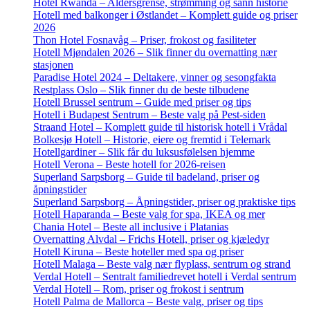
Hotel Rwanda – Aldersgrense, strømming og sann historie
Hotell med balkonger i Østlandet – Komplett guide og priser
2026
Thon Hotel Fosnavåg – Priser, frokost og fasiliteter
Hotell Mjøndalen 2026 – Slik finner du overnatting nær
stasjonen
Paradise Hotel 2024 – Deltakere, vinner og sesongfakta
Restplass Oslo – Slik finner du de beste tilbudene
Hotell Brussel sentrum – Guide med priser og tips
Hotell i Budapest Sentrum – Beste valg på Pest-siden
Straand Hotel – Komplett guide til historisk hotell i Vrådal
Bolkesjø Hotell – Historie, eiere og fremtid i Telemark
Hotellgardiner – Slik får du luksusfølelsen hjemme
Hotell Verona – Beste hotell for 2026-reisen
Superland Sarpsborg – Guide til badeland, priser og
åpningstider
Superland Sarpsborg – Åpningstider, priser og praktiske tips
Hotell Haparanda – Beste valg for spa, IKEA og mer
Chania Hotel – Beste all inclusive i Platanias
Overnatting Alvdal – Frichs Hotell, priser og kjæledyr
Hotell Kiruna – Beste hoteller med spa og priser
Hotell Malaga – Beste valg nær flyplass, sentrum og strand
Verdal Hotell – Sentralt familiedrevet hotell i Verdal sentrum
Verdal Hotell – Rom, priser og frokost i sentrum
Hotell Palma de Mallorca – Beste valg, priser og tips