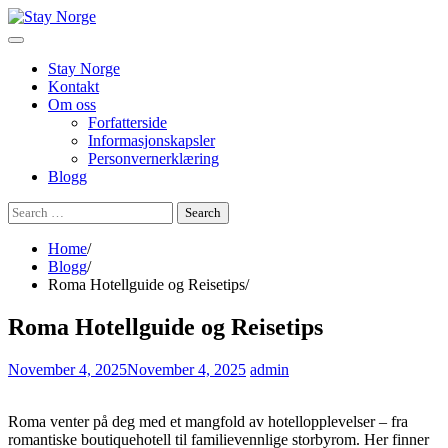
Skip
to
content
Stay Norge
Kontakt
Om oss
Forfatterside
Informasjonskapsler
Personvernerklæring
Blogg
Search
for:
Home
Blogg
Roma Hotellguide og Reisetips
Roma Hotellguide og Reisetips
November 4, 2025
November 4, 2025
admin
Roma venter på deg med et mangfold av hotellopplevelser – fra
romantiske boutiquehotell til familievennlige storbyrom. Her finner