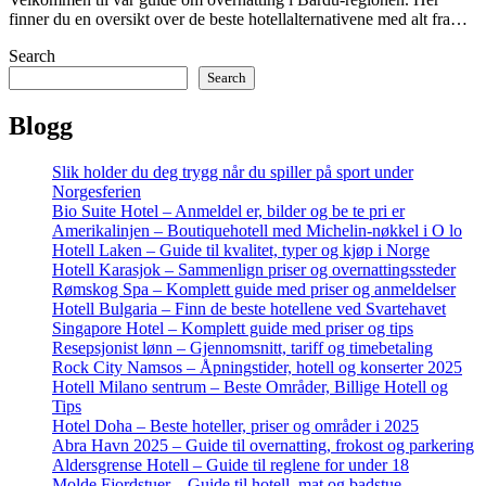
finner du en oversikt over de beste hotellalternativene med alt fra…
Search
Search
Blogg
Slik holder du deg trygg når du spiller på sport under
Norgesferien
Bio Suite Hotel – Anmeldel er, bilder og be te pri er
Amerikalinjen – Boutiquehotell med Michelin-nøkkel i O lo
Hotell Laken – Guide til kvalitet, typer og kjøp i Norge
Hotell Karasjok – Sammenlign priser og overnattingssteder
Rømskog Spa – Komplett guide med priser og anmeldelser
Hotell Bulgaria – Finn de beste hotellene ved Svartehavet
Singapore Hotel – Komplett guide med priser og tips
Resepsjonist lønn – Gjennomsnitt, tariff og timebetaling
Rock City Namsos – Åpningstider, hotell og konserter 2025
Hotell Milano sentrum – Beste Områder, Billige Hotell og
Tips
Hotel Doha – Beste hoteller, priser og områder i 2025
Abra Havn 2025 – Guide til overnatting, frokost og parkering
Aldersgrense Hotell – Guide til reglene for under 18
Molde Fjordstuer – Guide til hotell, mat og badstue