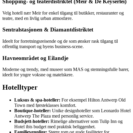
Shopping- og teaterdistriktet (Meir & De Keyserlei)
Velg hotell nær Meir for enkel tilgang til butikker, restauranter og
teatre, med en livlig urban atmosfære.
Sentralstasjonen & Diamantdistriktet
Ideelt for forretningsreisende og de som ønsker rask tilgang til
offentlig transport og byens business-scene.
Havneområdet og Eilandje
Moderne og trendy, med museer som MAS og stemningsfulle barer,
ideelt for yngre voksne og matelskere.
Hotelltyper
Luksus & spa-hoteller:
For eksempel Hilton Antwerp Old
Town med førsteklasses komfort.
Boutique-hoteller:
Unike designhoteller som Leonardo Hotel
Antwerp The Plaza med personlig service.
Budsjett-hoteller:
Rimelige alternativer som Tulip Inn og
Hotel ibis budget med praktisk beliggenhet.
Familievennlige:
Større rom og gode fasiliteter for