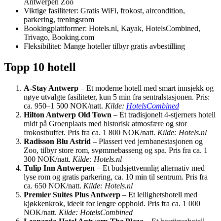
Antwerpen Zoo
Viktige fasiliteter: Gratis WiFi, frokost, aircondition,
parkering, treningsrom
Bookingplattformer: Hotels.nl, Kayak, HotelsCombined,
Trivago, Booking.com
Fleksibilitet: Mange hoteller tilbyr gratis avbestilling
Topp 10 hotell
A-Stay Antwerp
– Et moderne hotell med smart innsjekk og
nøye utvalgte fasiliteter, kun 5 min fra sentralstasjonen. Pris:
ca. 950–1 500 NOK/natt.
Kilde:
HotelsCombined
Hilton Antwerp Old Town
– Et tradisjonelt 4-stjerners hotell
midt på Groenplaats med historisk atmosfære og stor
frokostbuffet. Pris fra ca. 1 800 NOK/natt.
Kilde: Hotels.nl
Radisson Blu Astrid
– Plassert ved jernbanestasjonen og
Zoo, tilbyr store rom, svømmebasseng og spa. Pris fra ca. 1
300 NOK/natt.
Kilde: Hotels.nl
Tulip Inn Antwerpen
– Et budsjettvennlig alternativ med
lyse rom og gratis parkering, ca. 10 min til sentrum. Pris fra
ca. 650 NOK/natt.
Kilde: Hotels.nl
Premier Suites Plus Antwerp
– Et leilighetshotell med
kjøkkenkrok, ideelt for lengre opphold. Pris fra ca. 1 000
NOK/natt.
Kilde: HotelsCombined