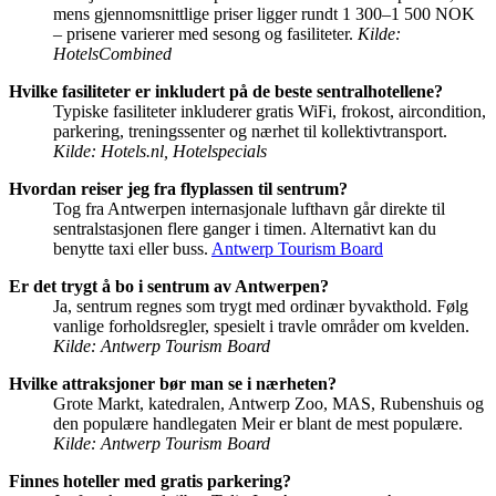
mens gjennomsnittlige priser ligger rundt 1 300–1 500 NOK
– prisene varierer med sesong og fasiliteter.
Kilde:
HotelsCombined
Hvilke fasiliteter er inkludert på de beste sentralhotellene?
Typiske fasiliteter inkluderer gratis WiFi, frokost, aircondition,
parkering, treningssenter og nærhet til kollektivtransport.
Kilde: Hotels.nl, Hotelspecials
Hvordan reiser jeg fra flyplassen til sentrum?
Tog fra Antwerpen internasjonale lufthavn går direkte til
sentralstasjonen flere ganger i timen. Alternativt kan du
benytte taxi eller buss.
Antwerp Tourism Board
Er det trygt å bo i sentrum av Antwerpen?
Ja, sentrum regnes som trygt med ordinær byvakthold. Følg
vanlige forholdsregler, spesielt i travle områder om kvelden.
Kilde: Antwerp Tourism Board
Hvilke attraksjoner bør man se i nærheten?
Grote Markt, katedralen, Antwerp Zoo, MAS, Rubenshuis og
den populære handlegaten Meir er blant de mest populære.
Kilde: Antwerp Tourism Board
Finnes hoteller med gratis parkering?