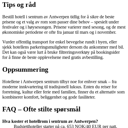
Tips og råd
Bestill hotell i sentrum av Antwerpen tidlig for å sikre de beste
prisene og et valg av rom som passer dine behov – spesielt under
festivaler og i høysesongen. Prisene varierer med sesong, og de mest
økonomiske periodene er ofte fra januar til mars og i november.
Vurder offentlig transport for enkel bevegelse rundt i byen, eller
sjekk hotellens parkeringsmuligheter dersom du ankommer med bil.
Det kan også være lurt å bruke filtreringsverktøy på bookingsider
for å finne de beste opplevelsene med gratis avbestilling.
Oppsummering
Hotellene i Antwerpen sentrum tilbyr noe for enhver smak – fra
moderne innkvartering til tradisjonell luksus. Enten du reiser for
forretning, kultur eller ferie med familien, finner du et alternativ som
kombinerer komfort, beliggenhet og gode fasiliteter.
FAQ – Ofte stilte spørsmål
Hva koster et hotellrom i sentrum av Antwerpen?
Budsjetthoteller starter på ca. 653 NOK/40 EUR per natt,