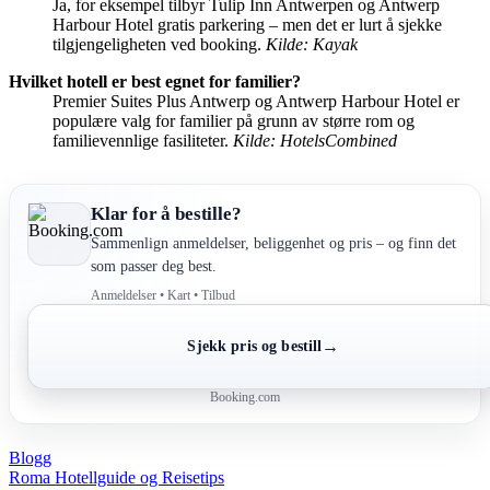
Ja, for eksempel tilbyr Tulip Inn Antwerpen og Antwerp
Harbour Hotel gratis parkering – men det er lurt å sjekke
tilgjengeligheten ved booking.
Kilde: Kayak
Hvilket hotell er best egnet for familier?
Premier Suites Plus Antwerp og Antwerp Harbour Hotel er
populære valg for familier på grunn av større rom og
familievennlige fasiliteter.
Kilde: HotelsCombined
Klar for å bestille?
Sammenlign anmeldelser, beliggenhet og pris – og finn det
som passer deg best.
Anmeldelser • Kart • Tilbud
→
Sjekk pris og bestill
Booking.com
Blogg
Post
Roma Hotellguide og Reisetips