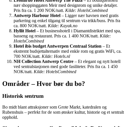
Leonardo Hotel Antwerp The Plaza
– Et boutiquehotell
nær shoppinggaten Meir med designrom og unike detaljer.
Pris fra ca. 1 200 NOK/natt.
Kilde: HotelsCombined
Antwerp Harbour Hotel
– Ligger nær havnen med gratis
parkering og enkel tilgang til sentrum via trikk/buss. Pris fra
ca. 800 NOK/natt.
Kilde: Kayak.no
Hyllit Hotel
– Et businesshotell i Diamantdistriktet med spa,
basseng og restaurant. Pris ca. 1 400 NOK/natt.
Kilde:
HotelsCombined
Hotel ibis budget Antwerpen Centraal Station
– Et
ekstremt budsjettalternativ med enkle rom og gratis WiFi, ca.
700 NOK/natt.
Kilde: Hotels.nl
NH Collection Antwerp Centre
– Et elegant og nytt hotell
ved sentralstasjonen med gode fasiliteter. Pris fra ca. 1 450
NOK/natt.
Kilde: HotelsCombined
Områder – Hvor bør du bo?
Historisk sentrum
Bo midt blant attraksjoner som Grote Markt, katedralen og
Rubenshuis – perfekt for de som ønsker kultur, historie og et sentralt
opphold.