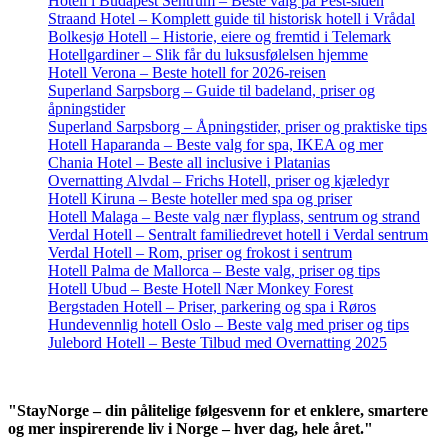
Hotell i Budapest Sentrum – Beste valg på Pest-siden
Straand Hotel – Komplett guide til historisk hotell i Vrådal
Bolkesjø Hotell – Historie, eiere og fremtid i Telemark
Hotellgardiner – Slik får du luksusfølelsen hjemme
Hotell Verona – Beste hotell for 2026-reisen
Superland Sarpsborg – Guide til badeland, priser og
åpningstider
Superland Sarpsborg – Åpningstider, priser og praktiske tips
Hotell Haparanda – Beste valg for spa, IKEA og mer
Chania Hotel – Beste all inclusive i Platanias
Overnatting Alvdal – Frichs Hotell, priser og kjæledyr
Hotell Kiruna – Beste hoteller med spa og priser
Hotell Malaga – Beste valg nær flyplass, sentrum og strand
Verdal Hotell – Sentralt familiedrevet hotell i Verdal sentrum
Verdal Hotell – Rom, priser og frokost i sentrum
Hotell Palma de Mallorca – Beste valg, priser og tips
Hotell Ubud – Beste Hotell Nær Monkey Forest
Bergstaden Hotell – Priser, parkering og spa i Røros
Hundevennlig hotell Oslo – Beste valg med priser og tips
Julebord Hotell – Beste Tilbud med Overnatting 2025
"StayNorge – din pålitelige følgesvenn for et enklere, smartere
og mer inspirerende liv i Norge – hver dag, hele året."