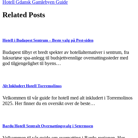
Hotell Gdansk Gamlebyen Guide
navigation
Related Posts
Hotell i Budapest Sentrum – Beste valg på Pest-siden
Budapest tilbyr et bredt spekter av hotellalternativer i sentrum, fra
luksuriøse spa-anlegg til budsjettvennlige overnattingssteder med
god tilgjengelighet til byens…
Alt Inkludert Hotell Torremolinos
Velkommen til vår guide for hotell med alt inkludert i Torremolinos
2025. Her finner du en oversikt over de beste…
Bardu Hotell Sentralt Overnattingsvalg i Setermoen
Velkommen til vår guide om overnatting i Bardu-regionen. Her