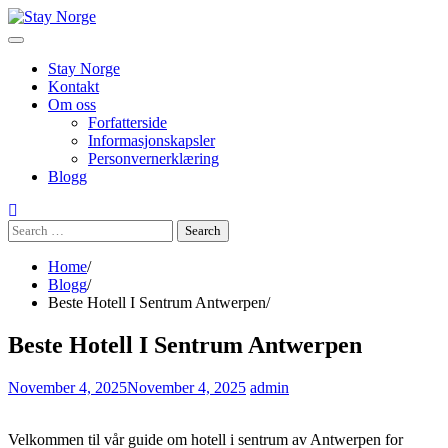
Skip
to
content
Stay Norge
Kontakt
Om oss
Forfatterside
Informasjonskapsler
Personvernerklæring
Blogg
Search
for:
Home
Blogg
Beste Hotell I Sentrum Antwerpen
Beste Hotell I Sentrum Antwerpen
November 4, 2025
November 4, 2025
admin
Velkommen til vår guide om hotell i sentrum av Antwerpen for