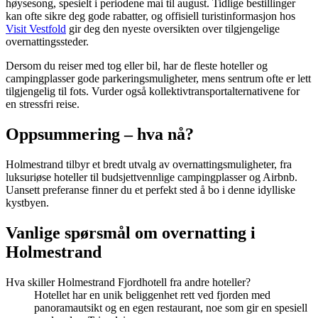
høysesong, spesielt i periodene mai til august. Tidlige bestillinger
kan ofte sikre deg gode rabatter, og offisiell turistinformasjon hos
Visit Vestfold
gir deg den nyeste oversikten over tilgjengelige
overnattingssteder.
Dersom du reiser med tog eller bil, har de fleste hoteller og
campingplasser gode parkeringsmuligheter, mens sentrum ofte er lett
tilgjengelig til fots. Vurder også kollektivtransportalternativene for
en stressfri reise.
Oppsummering – hva nå?
Holmestrand tilbyr et bredt utvalg av overnattingsmuligheter, fra
luksuriøse hoteller til budsjettvennlige campingplasser og Airbnb.
Uansett preferanse finner du et perfekt sted å bo i denne idylliske
kystbyen.
Vanlige spørsmål om overnatting i
Holmestrand
Hva skiller Holmestrand Fjordhotell fra andre hoteller?
Hotellet har en unik beliggenhet rett ved fjorden med
panoramautsikt og en egen restaurant, noe som gir en spesiell