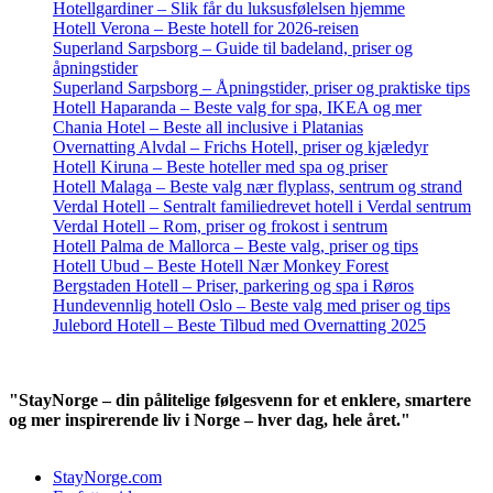
Hotellgardiner – Slik får du luksusfølelsen hjemme
Hotell Verona – Beste hotell for 2026-reisen
Superland Sarpsborg – Guide til badeland, priser og
åpningstider
Superland Sarpsborg – Åpningstider, priser og praktiske tips
Hotell Haparanda – Beste valg for spa, IKEA og mer
Chania Hotel – Beste all inclusive i Platanias
Overnatting Alvdal – Frichs Hotell, priser og kjæledyr
Hotell Kiruna – Beste hoteller med spa og priser
Hotell Malaga – Beste valg nær flyplass, sentrum og strand
Verdal Hotell – Sentralt familiedrevet hotell i Verdal sentrum
Verdal Hotell – Rom, priser og frokost i sentrum
Hotell Palma de Mallorca – Beste valg, priser og tips
Hotell Ubud – Beste Hotell Nær Monkey Forest
Bergstaden Hotell – Priser, parkering og spa i Røros
Hundevennlig hotell Oslo – Beste valg med priser og tips
Julebord Hotell – Beste Tilbud med Overnatting 2025
"StayNorge – din pålitelige følgesvenn for et enklere, smartere
og mer inspirerende liv i Norge – hver dag, hele året."
StayNorge.com