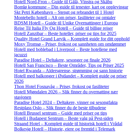
Hotell Nord-Fron – Guide til Gålå, Vinstra og Skåbu
Bomlø kommune – Din guide til tenester, kart og opplevingar
Skt Petri København – Stengt og rebrandet til 1 Hotel
Montebello hotell – Alt om priser, fasiliteter og omtaler
BDSM Hotell – Guide til Unike Overnattinger i Europa
Reise Til Italia Fly Og Hotell – Guide til billige reiser
Hotell Zanzibar – Beste hoteller, priser og tips for 2025
Quality Hotel Grand Larvik – Komplett guide for ditt opphold
Moxy Tromsø – Priser, frokost og sannheten om omdømmet
Hotell med boblebad i Liverpool – Beste hotellene med
jacuzzi
Paradise Hotel – Deltakere, sesonger og finale 2026
Hotell San Francisco – Beste Områder, Tips og Priser 2025
Hotel Rwanda – Aldersgrense, strømming og sann historie
Hotell med balkonger i Østlandet – Komplett guide og priser
2026
Thon Hotel Fosnavåg – Priser, frokost og fasiliteter
Hotell Mjøndalen 2026 – Slik finner du overnatting nær
stasjonen
Paradise Hotel 2024 – Deltakere, vinner og sesongfakta
Restplass Oslo – Slik finner du de beste tilbudene
Hotell Brussel sentrum – Guide med priser og tips
Hotell i Budapest Sentrum – Beste valg på Pest-siden
Straand Hotel – Komplett guide til historisk hotell i Vrådal
Bolkesjø Hotell – Historie, eiere og fremtid i Telemark