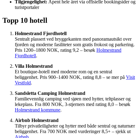
Tilgjengelighet:
Åpent hele året via offisielle bookingsider og
turistportaler
Topp 10 hotell
Holmestrand Fjordhotell
Sentralt plassert ved bryggekanten med panoramautsikt over
fjorden og moderne fasiliteter som gratis frokost og parkering.
Pris 1200–1800 NOK, rating 9,2 – besøk
Holmestrand
Fjordhotell
.
Villa Holmestrand
Et boutique-hotell med moderne rom og en sentral
beliggenhet. Pris 900–1400 NOK, rating 8,8 – se mer på
Visit
Vestfold
.
Sandsletta Camping Holmestrand
Familievennlig camping ved sjøen med hytter, teltplasser og
lekeplass. Fra 800 NOK, 3-stjerners med rating 8,0 – besøk
Holmestrand kommune
.
Airbnb Holmestrand
Tilbyr privatleiligheter og hytter med både sentral og naturnær
beliggenhet. Fra 700 NOK med vurderinger 8,5+ – sjekk ut
Airbnb
.