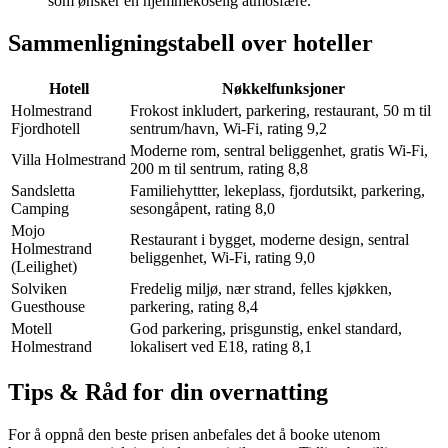
som ønsker en hjemmekoselig atmosfære.
Sammenligningstabell over hoteller
Hotell
Nøkkelfunksjoner
Holmestrand
Frokost inkludert, parkering, restaurant, 50 m til
Fjordhotell
sentrum/havn, Wi-Fi, rating 9,2
Moderne rom, sentral beliggenhet, gratis Wi-Fi,
Villa Holmestrand
200 m til sentrum, rating 8,8
Sandsletta
Familiehyttter, lekeplass, fjordutsikt, parkering,
Camping
sesongåpent, rating 8,0
Mojo
Restaurant i bygget, moderne design, sentral
Holmestrand
beliggenhet, Wi-Fi, rating 9,0
(Leilighet)
Solviken
Fredelig miljø, nær strand, felles kjøkken,
Guesthouse
parkering, rating 8,4
Motell
God parkering, prisgunstig, enkel standard,
Holmestrand
lokalisert ved E18, rating 8,1
Tips & Råd for din overnatting
For å oppnå den beste prisen anbefales det å booke utenom