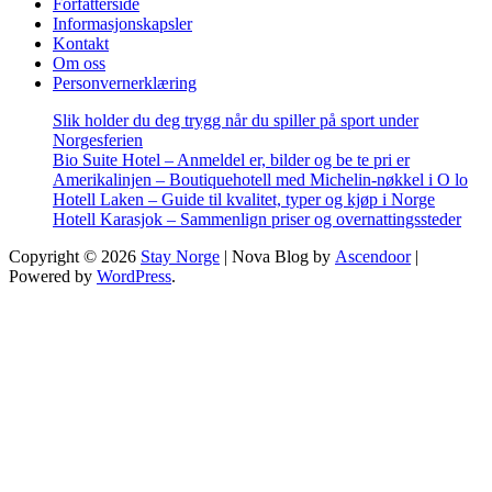
Forfatterside
Informasjonskapsler
Kontakt
Om oss
Personvernerklæring
Slik holder du deg trygg når du spiller på sport under
Norgesferien
Bio Suite Hotel – Anmeldel er, bilder og be te pri er
Amerikalinjen – Boutiquehotell med Michelin-nøkkel i O lo
Hotell Laken – Guide til kvalitet, typer og kjøp i Norge
Hotell Karasjok – Sammenlign priser og overnattingssteder
Copyright © 2026
Stay Norge
| Nova Blog by
Ascendoor
|
Powered by
WordPress
.