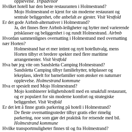
opplevelse.
Tripadvisor
Hvilket hotell har den beste restauranten i Holmestrand?
Mojo Holmestrand er kjent for sin moderne restaurant og
sentrale beliggenhet, ofte anbefalt av gjester.
Visit Vestfold
Er det gode Airbnb-alternativer i Holmestrand?
Ja, det finnes flere Airbnb-leiligheter og hytter med varierende
prisklasser og beliggenhet i og rundt Holmestrand.
Airbnb
Hvordan sammenlignes overnatting i Holmestrand med overnatting
nær Horten?
Holmestrand har et mer intimt og nytt hotellutvalg, mens
Horten tilbyr et bredere spekter med flere maritime
arrangementer.
Visit Vestfold
Hva bør jeg vite om Sandsletta Camping Holmestrand?
Sandsletta Camping tilbyr familiehytter, teltplasser og
lekeplass, ideelt for barnefamilier som ønsker en naturnær
opplevelse.
Holmestrand kommune
Hva er spesielt med Mojo Holmestrand?
Mojo kombinerer leilighetshotell med en smakfull restaurant,
og er populært for sin moderne komfort og strategiske
beliggenhet.
Visit Vestfold
Er det lett å finne gratis parkering på hotell i Holmestrand?
De fleste overnattingssteder tilbyr gratis eller rimelig
parkering, noe som gjør det praktisk for reisende med bil.
Holmestrand kommune
Hvilke transportmuligheter finnes til og fra Holmestrand?