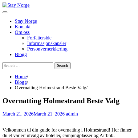
Skip
to
content
Stay Norge
Kontakt
Om oss
Forfatterside
Informasjonskapsler
Personvernerklæring
Blogg
Search
for:
Home
Blogg
Overnatting Holmestrand Beste Valg
Overnatting Holmestrand Beste Valg
March 21, 2026
March 21, 2026
admin
Velkommen til din guide for overnatting i Holmestrand! Her finner
du et variert utvalg av hoteller, campingplasser og Airbnb-