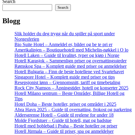
Search
Search
Blogg
Slik holder du deg trygg når du spiller på sport under
Norgesferien
Bio Suite Hotel – Anmeldel er, bilder og be te pri er
Amerikalinjen – Boutiquehotell med Michelin-nøkkel i O lo
Hotell Laken – Guide til kvalitet, typer og kjøp i Norge
Hotell Karasjok – Sammenlign priser og overnattingssteder
Rømskog Spa – Komplett guide med priser og anmeldelser
Hotell Bulgaria – Finn de beste hotellene ved Svartehavet
Singapore Hotel – Komplett guide med priser og tips
Resepsjonist lønn – Gjennomsnitt, tariff og timebetaling
Rock City Namsos – Åpningstider, hotell og konserter 2025
Hotell Milano sentrum – Beste Områder, Billige Hotell og
Tips
Hotel Doha – Beste hoteller, priser og områder i 2025
Abra Havn 2025 – Guide til overnatting, frokost og parkering
Aldersgrense Hotell – Guide til reglene for under 18
Molde Fjordstuer – Guide til hotell, mat og badstue
Hotell med boblebad i Praha – Beste hoteller og priser
Hotell Jūrmala – Guide til priser, spa og anmeldelser