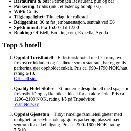
Restaurant & bar:
Perrongen Restaurant, pub og bar
Parkering:
Gratis (inkl. el-lader og bobilplass)
WiFi:
Gratis
Tilgjengelighet:
Tilrettelagt for rullestol
Beliggenhet:
30 m fra jernbanestasjon, sentralt ved E6
Sjekk inn/ut:
Fra 15:00 / Til 12:00
Booking:
Offisiell, Booking.com, Expedia, Agoda
Topp 5 hotell
Oppdal Turisthotell
– Et historisk hotell med 75 rom, hvor
frokost er inkludert og fasiliteter som restaurant, bar og gratis
parkering gjør oppholdet enkelt. Pris ca. 990–1790 NOK/natt,
rating 6/10.
Offisiell side
Quality Hotel Skifer
– Et moderne designhotell med spa, stor
frokostbuffé og sykkelutleie, ideelt for en aktiv ferie. Pris ca.
1290–2100 NOK, rating 4/5 på Tripadvisor.
Visit Norway
Oppdal Gjestetun
– Tilbyr rimelige familieleiligheter med
mulighet for selvhushold og gratis parkering, plassert nær
sentrum for enkel tilgang. Pris ca. 900–1600 NOK, rating
7,5/10.