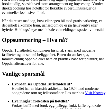
booke tidlig, spesielt ved store arrangement og høysesong. Vurder
direktebooking hos hotellet for fleksible avbestillingsregler og
eventuelle eksklusive tilbud.
Når du reiser med tog, buss eller egen bil med gratis parkering, er
det enkelt å komme fram, uansett om du er på fjelleventyr eller
byferie. Hold også øye med lokale veimeldinger, spesielt vinterstid.
Oppsummering – Hva nå?
Oppdal Turisthotell kombinerer historisk sjarm med moderne
fasiliteter og en sentral beliggenhet. Enten du ønsker spa,
familievennlig opphold eller bare en praktisk base for fjellturer, har
Oppdal alternativer for alle.
Vanlige spørsmål
Hvordan ser Oppdal Turisthotell ut?
Hotellet har en klassisk arkitektur fra 1924 med moderne
oppgraderte rom og fellesområder. Les mer hos
Visit Norway
.
Hva inngår i frokosten på hotellet?
Frokostbuffé med brød, egg, pålegg, frukt, kaffe og lokale