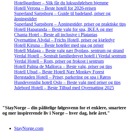
Hotellgardiner – Slik får du luksusfølelsen hjemme
Hotell Verona – Beste hotell for 2026-reisen
Superland Sarpsborg – Guide til badeland, priser og
åpningstider
Superland Sarpsborg – Åpningstider, priser og praktiske tips
Hotell Haparanda – Beste valg for spa, IKEA og mer
Chania Hotel – Beste all inclusive i Platanias
Overnatting Alvdal – Frichs Hotell, priser og kjæledyr
Hotell Kiruna – Beste hoteller med spa og priser
Hotell Malaga – Beste valg nær flyplass, sentrum og strand
Verdal Hotell – Sentralt familiedrevet hotell i Verdal sentrum
Verdal Hotell – Rom, priser og frokost i sentrum
Hotell Palma de Mallorca – Beste valg, priser og tips
Hotell Ubud – Beste Hotell Nær Monkey Forest
Bergstaden Hotell – Priser, parkering og spa i Røros
Hundevennlig hotell Oslo – Beste valg med priser og tips
Julebord Hotell – Beste Tilbud med Overnatting 2025
"StayNorge – din pålitelige følgesvenn for et enklere, smartere
og mer inspirerende liv i Norge – hver dag, hele året."
StayNorge.com