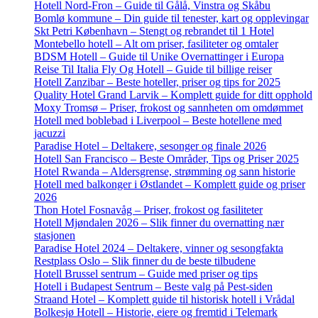
Hotell Nord-Fron – Guide til Gålå, Vinstra og Skåbu
Bomlø kommune – Din guide til tenester, kart og opplevingar
Skt Petri København – Stengt og rebrandet til 1 Hotel
Montebello hotell – Alt om priser, fasiliteter og omtaler
BDSM Hotell – Guide til Unike Overnattinger i Europa
Reise Til Italia Fly Og Hotell – Guide til billige reiser
Hotell Zanzibar – Beste hoteller, priser og tips for 2025
Quality Hotel Grand Larvik – Komplett guide for ditt opphold
Moxy Tromsø – Priser, frokost og sannheten om omdømmet
Hotell med boblebad i Liverpool – Beste hotellene med
jacuzzi
Paradise Hotel – Deltakere, sesonger og finale 2026
Hotell San Francisco – Beste Områder, Tips og Priser 2025
Hotel Rwanda – Aldersgrense, strømming og sann historie
Hotell med balkonger i Østlandet – Komplett guide og priser
2026
Thon Hotel Fosnavåg – Priser, frokost og fasiliteter
Hotell Mjøndalen 2026 – Slik finner du overnatting nær
stasjonen
Paradise Hotel 2024 – Deltakere, vinner og sesongfakta
Restplass Oslo – Slik finner du de beste tilbudene
Hotell Brussel sentrum – Guide med priser og tips
Hotell i Budapest Sentrum – Beste valg på Pest-siden
Straand Hotel – Komplett guide til historisk hotell i Vrådal
Bolkesjø Hotell – Historie, eiere og fremtid i Telemark