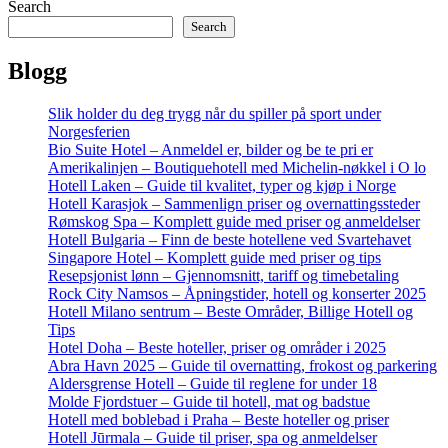
Search
Search
Blogg
Slik holder du deg trygg når du spiller på sport under
Norgesferien
Bio Suite Hotel – Anmeldel er, bilder og be te pri er
Amerikalinjen – Boutiquehotell med Michelin-nøkkel i O lo
Hotell Laken – Guide til kvalitet, typer og kjøp i Norge
Hotell Karasjok – Sammenlign priser og overnattingssteder
Rømskog Spa – Komplett guide med priser og anmeldelser
Hotell Bulgaria – Finn de beste hotellene ved Svartehavet
Singapore Hotel – Komplett guide med priser og tips
Resepsjonist lønn – Gjennomsnitt, tariff og timebetaling
Rock City Namsos – Åpningstider, hotell og konserter 2025
Hotell Milano sentrum – Beste Områder, Billige Hotell og
Tips
Hotel Doha – Beste hoteller, priser og områder i 2025
Abra Havn 2025 – Guide til overnatting, frokost og parkering
Aldersgrense Hotell – Guide til reglene for under 18
Molde Fjordstuer – Guide til hotell, mat og badstue
Hotell med boblebad i Praha – Beste hoteller og priser
Hotell Jūrmala – Guide til priser, spa og anmeldelser