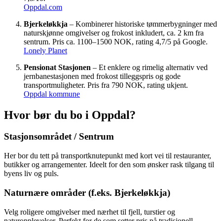
Oppdal.com
Bjerkeløkkja
– Kombinerer historiske tømmerbygninger med
naturskjønne omgivelser og frokost inkludert, ca. 2 km fra
sentrum. Pris ca. 1100–1500 NOK, rating 4,7/5 på Google.
Lonely Planet
Pensionat Stasjonen
– Et enklere og rimelig alternativ ved
jernbanestasjonen med frokost tilleggspris og gode
transportmuligheter. Pris fra 790 NOK, rating ukjent.
Oppdal kommune
Hvor bør du bo i Oppdal?
Stasjonsområdet / Sentrum
Her bor du tett på transportknutepunkt med kort vei til restauranter,
butikker og arrangementer. Ideelt for den som ønsker rask tilgang til
byens liv og puls.
Naturnære områder (f.eks. Bjerkeløkkja)
Velg roligere omgivelser med nærhet til fjell, turstier og
naturopplevelser. Perfekt for de som setter pris på tradisjonell