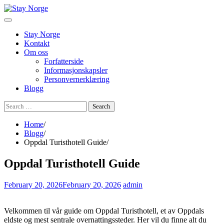
Skip
to
content
Stay Norge
Kontakt
Om oss
Forfatterside
Informasjonskapsler
Personvernerklæring
Blogg
Search
for:
Home
Blogg
Oppdal Turisthotell Guide
Oppdal Turisthotell Guide
February 20, 2026
February 20, 2026
admin
Velkommen til vår guide om Oppdal Turisthotell, et av Oppdals
eldste og mest sentrale overnattingssteder. Her vil du finne alt du