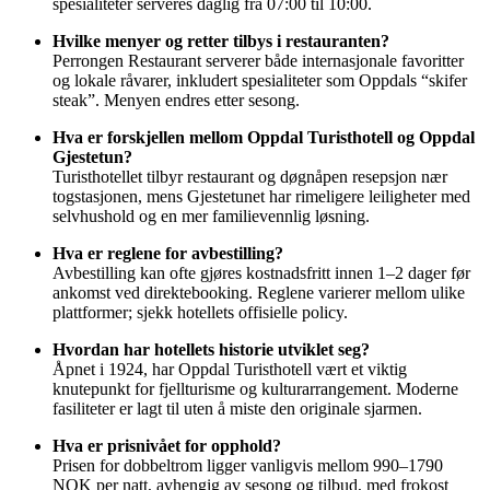
spesialiteter serveres daglig fra 07:00 til 10:00.
Hvilke menyer og retter tilbys i restauranten?
Perrongen Restaurant serverer både internasjonale favoritter
og lokale råvarer, inkludert spesialiteter som Oppdals “skifer
steak”. Menyen endres etter sesong.
Hva er forskjellen mellom Oppdal Turisthotell og Oppdal
Gjestetun?
Turisthotellet tilbyr restaurant og døgnåpen resepsjon nær
togstasjonen, mens Gjestetunet har rimeligere leiligheter med
selvhushold og en mer familievennlig løsning.
Hva er reglene for avbestilling?
Avbestilling kan ofte gjøres kostnadsfritt innen 1–2 dager før
ankomst ved direktebooking. Reglene varierer mellom ulike
plattformer; sjekk hotellets offisielle policy.
Hvordan har hotellets historie utviklet seg?
Åpnet i 1924, har Oppdal Turisthotell vært et viktig
knutepunkt for fjellturisme og kulturarrangement. Moderne
fasiliteter er lagt til uten å miste den originale sjarmen.
Hva er prisnivået for opphold?
Prisen for dobbeltrom ligger vanligvis mellom 990–1790
NOK per natt, avhengig av sesong og tilbud, med frokost