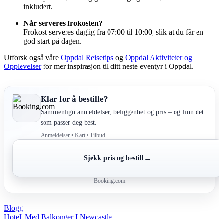
inkludert.
Når serveres frokosten?
Frokost serveres daglig fra 07:00 til 10:00, slik at du får en
god start på dagen.
Utforsk også våre
Oppdal Reisetips
og
Oppdal Aktiviteter og
Opplevelser
for mer inspirasjon til ditt neste eventyr i Oppdal.
Klar for å bestille?
Sammenlign anmeldelser, beliggenhet og pris – og finn det
som passer deg best.
Anmeldelser • Kart • Tilbud
→
Sjekk pris og bestill
Booking.com
Blogg
Post
Hotell Med Balkonger I Newcastle