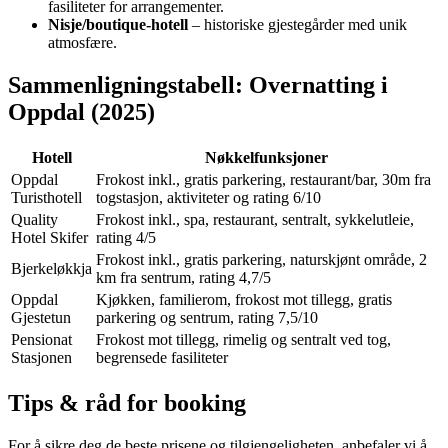
fasiliteter for arrangementer.
Nisje/boutique-hotell
– historiske gjestegårder med unik
atmosfære.
Sammenligningstabell: Overnatting i
Oppdal (2025)
Hotell
Nøkkelfunksjoner
Oppdal
Frokost inkl., gratis parkering, restaurant/bar, 30m fra
Turisthotell
togstasjon, aktiviteter og rating 6/10
Quality
Frokost inkl., spa, restaurant, sentralt, sykkelutleie,
Hotel Skifer
rating 4/5
Frokost inkl., gratis parkering, naturskjønt område, 2
Bjerkeløkkja
km fra sentrum, rating 4,7/5
Oppdal
Kjøkken, familierom, frokost mot tillegg, gratis
Gjestetun
parkering og sentrum, rating 7,5/10
Pensionat
Frokost mot tillegg, rimelig og sentralt ved tog,
Stasjonen
begrensede fasiliteter
Tips & råd for booking
For å sikre deg de beste prisene og tilgjengeligheten, anbefaler vi å