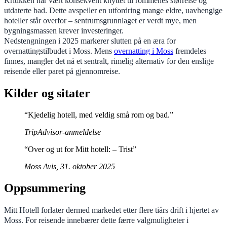
Kritikken har vært konsekvent knyttet til rommenes størrelse og
utdaterte bad. Dette avspeiler en utfordring mange eldre, uavhengige
hoteller står overfor – sentrumsgrunnlaget er verdt mye, men
bygningsmassen krever investeringer.
Nedstengningen i 2025 markerer slutten på en æra for
overnattingstilbudet i Moss. Mens
overnatting i Moss
fremdeles
finnes, mangler det nå et sentralt, rimelig alternativ for den enslige
reisende eller paret på gjennomreise.
Kilder og sitater
“Kjedelig hotell, med veldig små rom og bad.”
TripAdvisor-anmeldelse
“Over og ut for Mitt hotell: – Trist”
Moss Avis, 31. oktober 2025
Oppsummering
Mitt Hotell forlater dermed markedet etter flere tiårs drift i hjertet av
Moss. For reisende innebærer dette færre valgmuligheter i