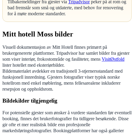
Tilbakemeldinger fra gjester via
Tripadvisor
peker på at rom og
bad fremstår som små og utdaterte, med behov for renovering
for å møte moderne standarder.
Mitt hotell Moss bilder
Visuell dokumentasjon av Mitt Hotell finnes primært på
brukergenererte plattformer. Tripadvisor har samlet bilder fra gjester
som viser interiør, frokostområde og fasiliteter, mens
VisitØstfold
lister hotellet med eksteriørbilder.
Bildematerialet avdekker en tradisjonell 3-stjernersstandard med
funksjonell innredning. Gjesters fotografier viser typisk norske
hotellrom med enkel møblering, mens fellesarealene inkluderer
resepsjon og oppholdsrom.
Bildekilder tilgjengelig
For potensielle gjester som ønsker å vurdere standarden før eventuell
booking, finnes det brukerfotografier fra tidligere besøkende. Disse
gir ofte et mer realistisk bilde enn profesjonelle
markedsføringsfotografier. Bookingplattformer har også gallerier