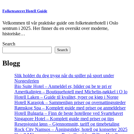
Folketeateret Hotell Guide
Velkommen til vår praktiske guide om folketeaterhotell i Oslo
sentrum i 2025. Her finner du en oversikt over moderne,
historiske…
Search
Search
Blogg
Slik holder du deg trygg når du spiller på sport under
Norgesferien
Bio Suite Hotel – Anmeldel er, bilder og be te pri er
Amerikalinjen – Boutiquehotell med Michelin-nøkkel i O lo
Hotell Laken – Guide til kvalitet, typer og kjøp i Norge
Hotell Karasjok – Sammenlign priser og overnattingssteder
Rømskog Spa – Komplett guide med priser og anmeldelser
Hotell Bulgaria – Finn de beste hotellene ved Svartehavet
Singapore Hotel – Komplett guide med priser og tips
Resepsjonist lønn – Gjennomsnitt, tariff og timebetaling
Rock City Namsos – Åpningstider, hotell og konserter 2025