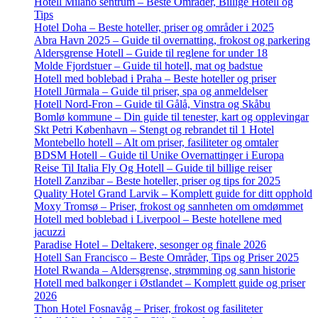
Hotell Milano sentrum – Beste Områder, Billige Hotell og
Tips
Hotel Doha – Beste hoteller, priser og områder i 2025
Abra Havn 2025 – Guide til overnatting, frokost og parkering
Aldersgrense Hotell – Guide til reglene for under 18
Molde Fjordstuer – Guide til hotell, mat og badstue
Hotell med boblebad i Praha – Beste hoteller og priser
Hotell Jūrmala – Guide til priser, spa og anmeldelser
Hotell Nord-Fron – Guide til Gålå, Vinstra og Skåbu
Bomlø kommune – Din guide til tenester, kart og opplevingar
Skt Petri København – Stengt og rebrandet til 1 Hotel
Montebello hotell – Alt om priser, fasiliteter og omtaler
BDSM Hotell – Guide til Unike Overnattinger i Europa
Reise Til Italia Fly Og Hotell – Guide til billige reiser
Hotell Zanzibar – Beste hoteller, priser og tips for 2025
Quality Hotel Grand Larvik – Komplett guide for ditt opphold
Moxy Tromsø – Priser, frokost og sannheten om omdømmet
Hotell med boblebad i Liverpool – Beste hotellene med
jacuzzi
Paradise Hotel – Deltakere, sesonger og finale 2026
Hotell San Francisco – Beste Områder, Tips og Priser 2025
Hotel Rwanda – Aldersgrense, strømming og sann historie
Hotell med balkonger i Østlandet – Komplett guide og priser
2026
Thon Hotel Fosnavåg – Priser, frokost og fasiliteter