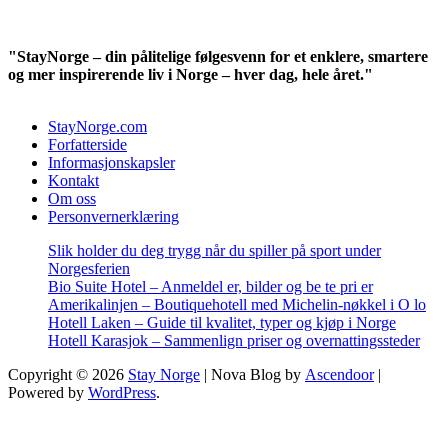
"StayNorge – din pålitelige følgesvenn for et enklere, smartere
og mer inspirerende liv i Norge – hver dag, hele året."
StayNorge.com
Forfatterside
Informasjonskapsler
Kontakt
Om oss
Personvernerklæring
Slik holder du deg trygg når du spiller på sport under
Norgesferien
Bio Suite Hotel – Anmeldel er, bilder og be te pri er
Amerikalinjen – Boutiquehotell med Michelin-nøkkel i O lo
Hotell Laken – Guide til kvalitet, typer og kjøp i Norge
Hotell Karasjok – Sammenlign priser og overnattingssteder
Copyright © 2026
Stay Norge
| Nova Blog by
Ascendoor
|
Powered by
WordPress
.