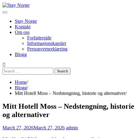
Skip
to
content
Stay Norge
Kontakt
Om oss
Forfatterside
Informasjonskapsler
Personvernerklæring
Blogg
Search
for:
Home
Blogg
Mitt Hotell Moss – Nedstengning, historie og alternativer
Mitt Hotell Moss – Nedstengning, historie
og alternativer
March 27, 2026
March 27, 2026
admin