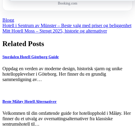
Booking.com
Blogg
Post
Hotell i Sentrum av Münster – Beste valg med priser og beliggenhet
Mitt Hotell Moss – Stengt 2025, historie og alternativer
navigation
Related Posts
Stordalen Hotell Göteborg Guide
Oppdag en verden av moderne design, historisk sjarm og unike
hotellopplevelser i Göteborg. Her finner du en grundig
sammenligning av…
Beste Måløy Hotell Alternativer
Velkommen til din omfattende guide for hotellopphold i Måløy. Her
finner du et utvalg av overnattingsalternativer fra klassiske
sentrumshotell til…