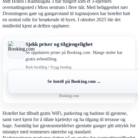
Mitt Hotell i Rådhusgata 3 har fungert som et 3-stjerners
overnattingssted i Moss sentrum i flere tiår. Med beliggenhet nær
Dronningens gate og gangavstand til togstasjonen har hotellet hatt
en sentral rolle for besøkende til byen. I oktober 2025 ble det
imidlertid kjent at driften opphører.
Sjekk priser og tilgjengelighet
Se oppdaterte priser på Booking.com. Mange steder har
gratis avbestilling.
Rask bestilling • Trygg betaling
→
Se hotell på Booking.com
Booking.com
Hotellet har tilbudt gratis WiFi, parkering og badstue til gjestene,
samt vært kjent for å tillate kjæledyr og ha tilgang til terrasse og
hage. Samtidig har gjesteanmeldelser gjentatte ganger gitt uttrykk for
misnøye med rommenes størrelse og standard.
Nedstengingen markerer slutten på en epoke for overnattingstilbudet