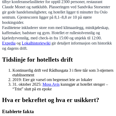
tilbyr konferansefasiliteter for opptil 2300 personer, restaurant
Claude Monet og nattklubb. Plasseringen ved Sandvika Storsenter
gir gode handelsmuligheter, og hotellet ligger ti minutter fra Oslo
sentrum. Gjestescoren ligger på 8,1–8,8 av 10 på større
bookingsider.
Fasilitetene inkluderer store rom med klimaanlegg, minikjøleskap,
kaffemaker, badstuer og gym. Hotellet er rullestolvennlig og
kjæledyrvennlig, med check-in fra 15:00 og utsjekk til 12:00.
Expedia
og
Lokalhistoriewiki
gir detaljert informasjon om historikk
og dagens drift.
Tidslinje for hotellets drift
Kontinuerlig drift ved Rådhusgata 3 i flere tiår som 3-stjerners
etablissement
2019:
Eier gir varsel om begrenset leie av lokaler
31. oktober 2025:
Moss Avis
kunngjør at hotellet stenger –
“Trist” slutt på en epoke
Hva er bekreftet og hva er usikkert?
Etablerte fakta