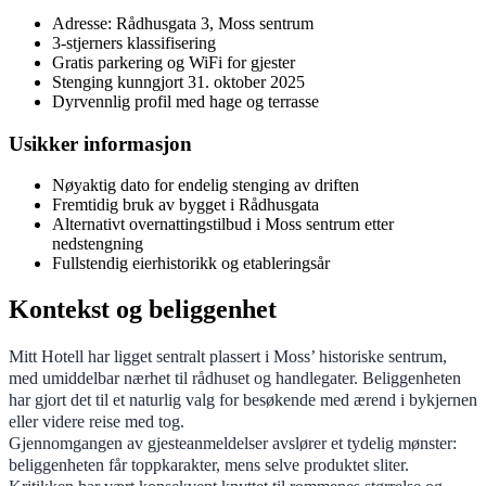
Adresse: Rådhusgata 3, Moss sentrum
3-stjerners klassifisering
Gratis parkering og WiFi for gjester
Stenging kunngjort 31. oktober 2025
Dyrvennlig profil med hage og terrasse
Usikker informasjon
Nøyaktig dato for endelig stenging av driften
Fremtidig bruk av bygget i Rådhusgata
Alternativt overnattingstilbud i Moss sentrum etter
nedstengning
Fullstendig eierhistorikk og etableringsår
Kontekst og beliggenhet
Mitt Hotell har ligget sentralt plassert i Moss’ historiske sentrum,
med umiddelbar nærhet til rådhuset og handlegater. Beliggenheten
har gjort det til et naturlig valg for besøkende med ærend i bykjernen
eller videre reise med tog.
Gjennomgangen av gjesteanmeldelser avslører et tydelig mønster:
beliggenheten får toppkarakter, mens selve produktet sliter.