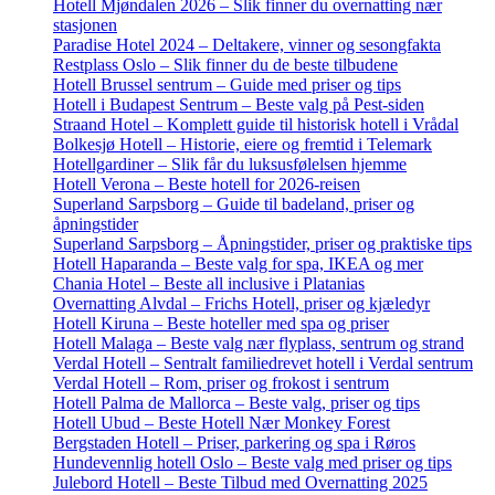
Hotell Mjøndalen 2026 – Slik finner du overnatting nær
stasjonen
Paradise Hotel 2024 – Deltakere, vinner og sesongfakta
Restplass Oslo – Slik finner du de beste tilbudene
Hotell Brussel sentrum – Guide med priser og tips
Hotell i Budapest Sentrum – Beste valg på Pest-siden
Straand Hotel – Komplett guide til historisk hotell i Vrådal
Bolkesjø Hotell – Historie, eiere og fremtid i Telemark
Hotellgardiner – Slik får du luksusfølelsen hjemme
Hotell Verona – Beste hotell for 2026-reisen
Superland Sarpsborg – Guide til badeland, priser og
åpningstider
Superland Sarpsborg – Åpningstider, priser og praktiske tips
Hotell Haparanda – Beste valg for spa, IKEA og mer
Chania Hotel – Beste all inclusive i Platanias
Overnatting Alvdal – Frichs Hotell, priser og kjæledyr
Hotell Kiruna – Beste hoteller med spa og priser
Hotell Malaga – Beste valg nær flyplass, sentrum og strand
Verdal Hotell – Sentralt familiedrevet hotell i Verdal sentrum
Verdal Hotell – Rom, priser og frokost i sentrum
Hotell Palma de Mallorca – Beste valg, priser og tips
Hotell Ubud – Beste Hotell Nær Monkey Forest
Bergstaden Hotell – Priser, parkering og spa i Røros
Hundevennlig hotell Oslo – Beste valg med priser og tips
Julebord Hotell – Beste Tilbud med Overnatting 2025