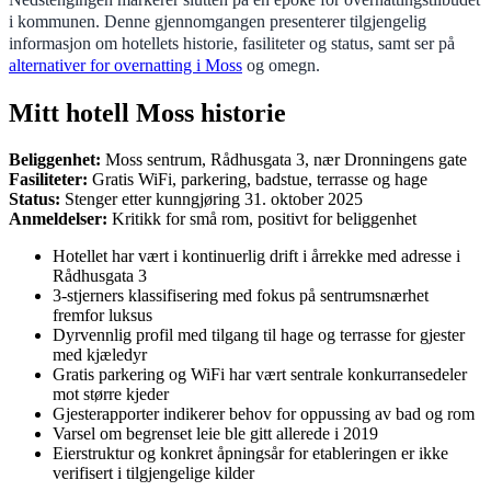
i kommunen. Denne gjennomgangen presenterer tilgjengelig
informasjon om hotellets historie, fasiliteter og status, samt ser på
alternativer for overnatting i Moss
og omegn.
Mitt hotell Moss historie
Beliggenhet:
Moss sentrum, Rådhusgata 3, nær Dronningens gate
Fasiliteter:
Gratis WiFi, parkering, badstue, terrasse og hage
Status:
Stenger etter kunngjøring 31. oktober 2025
Anmeldelser:
Kritikk for små rom, positivt for beliggenhet
Hotellet har vært i kontinuerlig drift i årrekke med adresse i
Rådhusgata 3
3-stjerners klassifisering med fokus på sentrumsnærhet
fremfor luksus
Dyrvennlig profil med tilgang til hage og terrasse for gjester
med kjæledyr
Gratis parkering og WiFi har vært sentrale konkurransedeler
mot større kjeder
Gjesterapporter indikerer behov for oppussing av bad og rom
Varsel om begrenset leie ble gitt allerede i 2019
Eierstruktur og konkret åpningsår for etableringen er ikke
verifisert i tilgjengelige kilder