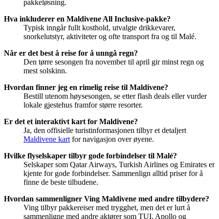
pakkeløsning.
Hva inkluderer en Maldivene All Inclusive-pakke?
Typisk inngår fullt kosthold, utvalgte drikkevarer,
snorkelutstyr, aktiviteter og ofte transport fra og til Malé.
Når er det best å reise for å unngå regn?
Den tørre sesongen fra november til april gir minst regn og
mest solskinn.
Hvordan finner jeg en rimelig reise til Maldivene?
Bestill utenom høysesongen, se etter flash deals eller vurder
lokale gjestehus framfor større resorter.
Er det et interaktivt kart for Maldivene?
Ja, den offisielle turistinformasjonen tilbyr et detaljert
Maldivene kart
for navigasjon over øyene.
Hvilke flyselskaper tilbyr gode forbindelser til Malé?
Selskaper som Qatar Airways, Turkish Airlines og Emirates er
kjente for gode forbindelser. Sammenlign alltid priser for å
finne de beste tilbudene.
Hvordan sammenligner Ving Maldivene med andre tilbydere?
Ving tilbyr pakkereiser med trygghet, men det er lurt å
sammenligne med andre aktører som TUI, Apollo og