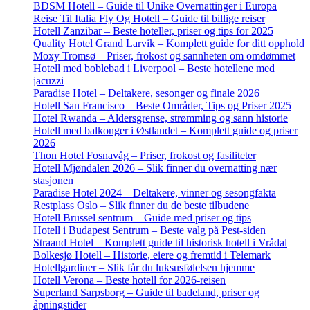
BDSM Hotell – Guide til Unike Overnattinger i Europa
Reise Til Italia Fly Og Hotell – Guide til billige reiser
Hotell Zanzibar – Beste hoteller, priser og tips for 2025
Quality Hotel Grand Larvik – Komplett guide for ditt opphold
Moxy Tromsø – Priser, frokost og sannheten om omdømmet
Hotell med boblebad i Liverpool – Beste hotellene med
jacuzzi
Paradise Hotel – Deltakere, sesonger og finale 2026
Hotell San Francisco – Beste Områder, Tips og Priser 2025
Hotel Rwanda – Aldersgrense, strømming og sann historie
Hotell med balkonger i Østlandet – Komplett guide og priser
2026
Thon Hotel Fosnavåg – Priser, frokost og fasiliteter
Hotell Mjøndalen 2026 – Slik finner du overnatting nær
stasjonen
Paradise Hotel 2024 – Deltakere, vinner og sesongfakta
Restplass Oslo – Slik finner du de beste tilbudene
Hotell Brussel sentrum – Guide med priser og tips
Hotell i Budapest Sentrum – Beste valg på Pest-siden
Straand Hotel – Komplett guide til historisk hotell i Vrådal
Bolkesjø Hotell – Historie, eiere og fremtid i Telemark
Hotellgardiner – Slik får du luksusfølelsen hjemme
Hotell Verona – Beste hotell for 2026-reisen
Superland Sarpsborg – Guide til badeland, priser og
åpningstider