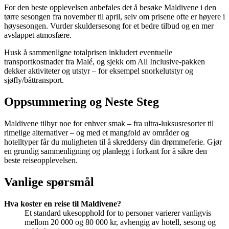
For den beste opplevelsen anbefales det å besøke Maldivene i den
tørre sesongen fra november til april, selv om prisene ofte er høyere i
høysesongen. Vurder skuldersesong for et bedre tilbud og en mer
avslappet atmosfære.
Husk å sammenligne totalprisen inkludert eventuelle
transportkostnader fra Malé, og sjekk om All Inclusive-pakken
dekker aktiviteter og utstyr – for eksempel snorkelutstyr og
sjøfly/båttransport.
Oppsummering og Neste Steg
Maldivene tilbyr noe for enhver smak – fra ultra-luksusresorter til
rimelige alternativer – og med et mangfold av områder og
hotelltyper får du muligheten til å skreddersy din drømmeferie. Gjør
en grundig sammenligning og planlegg i forkant for å sikre den
beste reiseopplevelsen.
Vanlige spørsmål
Hva koster en reise til Maldivene?
Et standard ukesopphold for to personer varierer vanligvis
mellom 20 000 og 80 000 kr, avhengig av hotell, sesong og