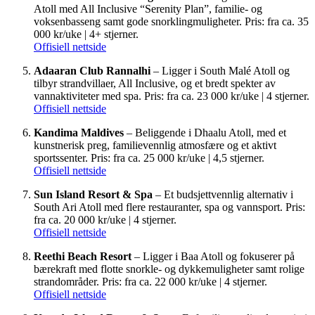
Atoll med All Inclusive “Serenity Plan”, familie- og
voksenbasseng samt gode snorklingmuligheter. Pris: fra ca. 35
000 kr/uke | 4+ stjerner.
Offisiell nettside
Adaaran Club Rannalhi
– Ligger i South Malé Atoll og
tilbyr strandvillaer, All Inclusive, og et bredt spekter av
vannaktiviteter med spa. Pris: fra ca. 23 000 kr/uke | 4 stjerner.
Offisiell nettside
Kandima Maldives
– Beliggende i Dhaalu Atoll, med et
kunstnerisk preg, familievennlig atmosfære og et aktivt
sportssenter. Pris: fra ca. 25 000 kr/uke | 4,5 stjerner.
Offisiell nettside
Sun Island Resort & Spa
– Et budsjettvennlig alternativ i
South Ari Atoll med flere restauranter, spa og vannsport. Pris:
fra ca. 20 000 kr/uke | 4 stjerner.
Offisiell nettside
Reethi Beach Resort
– Ligger i Baa Atoll og fokuserer på
bærekraft med flotte snorkle- og dykkemuligheter samt rolige
strandområder. Pris: fra ca. 22 000 kr/uke | 4 stjerner.
Offisiell nettside