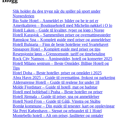
Blogg
Slik holder du deg trygg når du spiller på sport under
Norgesferien
Bio Suite Hotel – Anmeldel er, bilder og be te pri er
Amerikalinjen – Boutiquehotell med Michelin-nøkkel i O lo
Hotell Laken – Guide til kvalitet, typer og kjøp i Norge
Hotell Karasjok – Sammenlign priser og overnattingssteder
Rømskog Spa – Komplett guide med priser og anmeldelser
Hotell Bulgaria – Finn de beste hotellene ved Svartehavet
Singapore Hotel – Komplett guide med priser og tips
Resepsjonist lønn – Gjennomsnitt, tariff og timebetaling
Rock City Namsos – Åpningstider, hotell og konserter 2025
Hotell Milano sentrum – Beste Områder, Billige Hotell og
Tips
Hotel Doha – Beste hoteller, priser og områder i 2025
Abra Havn 2025 – Guide til overnatting, frokost og parkering
Aldersgrense Hotell – Guide til reglene for under 18
Molde Fjordstuer – Guide til hotell, mat og badstue
Hotell med boblebad i Praha – Beste hoteller og priser
Hotell Jūrmala – Guide til priser, spa og anmeldelser
Hotell Nord-Fron – Guide til Gålå, Vinstra og Skåbu
Bomlø kommune – Din guide til tenester, kart og opplevingar
Skt Petri København – Stengt og rebrandet til 1 Hotel
Montebello hotell – Alt om priser, fasiliteter og omtaler