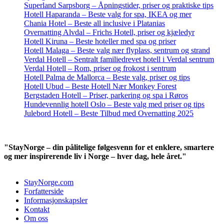
Superland Sarpsborg – Åpningstider, priser og praktiske tips
Hotell Haparanda – Beste valg for spa, IKEA og mer
Chania Hotel – Beste all inclusive i Platanias
Overnatting Alvdal – Frichs Hotell, priser og kjæledyr
Hotell Kiruna – Beste hoteller med spa og priser
Hotell Malaga – Beste valg nær flyplass, sentrum og strand
Verdal Hotell – Sentralt familiedrevet hotell i Verdal sentrum
Verdal Hotell – Rom, priser og frokost i sentrum
Hotell Palma de Mallorca – Beste valg, priser og tips
Hotell Ubud – Beste Hotell Nær Monkey Forest
Bergstaden Hotell – Priser, parkering og spa i Røros
Hundevennlig hotell Oslo – Beste valg med priser og tips
Julebord Hotell – Beste Tilbud med Overnatting 2025
"StayNorge – din pålitelige følgesvenn for et enklere, smartere
og mer inspirerende liv i Norge – hver dag, hele året."
StayNorge.com
Forfatterside
Informasjonskapsler
Kontakt
Om oss