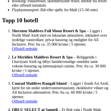
Booking: Pakkereiser, skreddersydde reiser, direkte fra resort
eller offisiell turistinfo
Flyplasstransport: Båt eller sjøfly fra Malé (15–60 min)
Topp 10 hotell
Sheraton Maldives Full Moon Resort & Spa
– Ligger i
North Malé Atoll med en luksuriøs atmosfære, inkludert over
nydelige vannvillaer, privat basseng og mulighet for All
Inclusive. Pris: fra ca. 35 000 kr/uke | 5 stjerner.
Offisiell nettside
Le Meridien Maldives Resort & Spa
– Beliggende i
Lhaviyani Atoll og tilbyr familievennlige områder samt
voksne-basseng og internasjonal cuisine. Pris: fra ca. 30 000
kr/uke | 5 stjerner.
Offisiell nettside
Conrad Maldives Rangali Island
– Ligger i South Ari Atoll,
kjent for sin unike undervannsrestaurant, eksklusive villaer og
All Inclusive-alternativer. Pris: fra ca. 60 000 kr/uke | 5
stjerner.
Offisiell nettside
OBLU SELECT at Sangeli
– Et flott valg i North Male