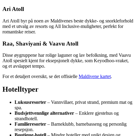
Ari Atoll
Ari Atoll byr på noen av Maldivenes beste dykke- og snorkleforhold
med et utvalg av resorts og All Inclusive-muligheter, perfekt for
romantiske reiser.
Raa, Shaviyani & Vaavu Atoll
Disse øygruppene har rolige laguner og lav befolkning, med Vaavu
Atoll spesielt kjent for eksepsjonelt dykke, som Keyodhoo-vraket,
og et avslappet tempo.
For et detaljert oversikt, se det offisielle
Maldivene kartet
.
Hotelltyper
Luksusresorter
– Vannvillaer, privat strand, premium mat og
spa.
Budsjettvennlige alternativer
– Enklere gjestehus og
strandhotell.
Familieresorter
– Barneklubb, barnebasseng og personlig
resepsjon.
Boutique-hotell
– Mindre hoteller med unikt design og