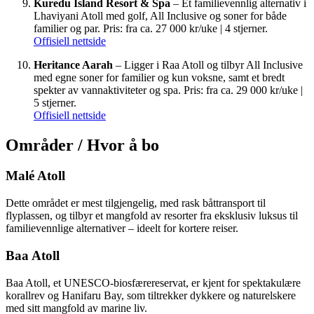
Kuredu Island Resort & Spa
– Et familievennlig alternativ i
Lhaviyani Atoll med golf, All Inclusive og soner for både
familier og par. Pris: fra ca. 27 000 kr/uke | 4 stjerner.
Offisiell nettside
Heritance Aarah
– Ligger i Raa Atoll og tilbyr All Inclusive
med egne soner for familier og kun voksne, samt et bredt
spekter av vannaktiviteter og spa. Pris: fra ca. 29 000 kr/uke |
5 stjerner.
Offisiell nettside
Områder / Hvor å bo
Malé Atoll
Dette området er mest tilgjengelig, med rask båttransport til
flyplassen, og tilbyr et mangfold av resorter fra eksklusiv luksus til
familievennlige alternativer – ideelt for kortere reiser.
Baa Atoll
Baa Atoll, et UNESCO-biosfærereservat, er kjent for spektakulære
korallrev og Hanifaru Bay, som tiltrekker dykkere og naturelskere
med sitt mangfold av marine liv.