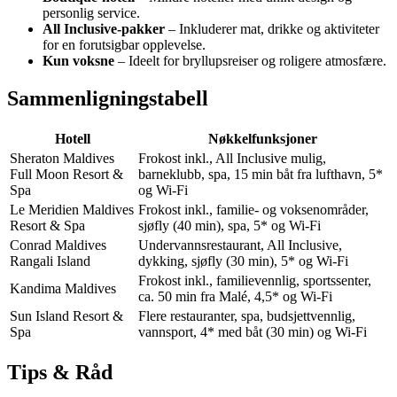
personlig service.
All Inclusive-pakker
– Inkluderer mat, drikke og aktiviteter
for en forutsigbar opplevelse.
Kun voksne
– Ideelt for bryllupsreiser og roligere atmosfære.
Sammenligningstabell
Hotell
Nøkkelfunksjoner
Sheraton Maldives
Frokost inkl., All Inclusive mulig,
Full Moon Resort &
barneklubb, spa, 15 min båt fra lufthavn, 5*
Spa
og Wi-Fi
Le Meridien Maldives
Frokost inkl., familie- og voksenområder,
Resort & Spa
sjøfly (40 min), spa, 5* og Wi-Fi
Conrad Maldives
Undervannsrestaurant, All Inclusive,
Rangali Island
dykking, sjøfly (30 min), 5* og Wi-Fi
Frokost inkl., familievennlig, sportssenter,
Kandima Maldives
ca. 50 min fra Malé, 4,5* og Wi-Fi
Sun Island Resort &
Flere restauranter, spa, budsjettvennlig,
Spa
vannsport, 4* med båt (30 min) og Wi-Fi
Tips & Råd