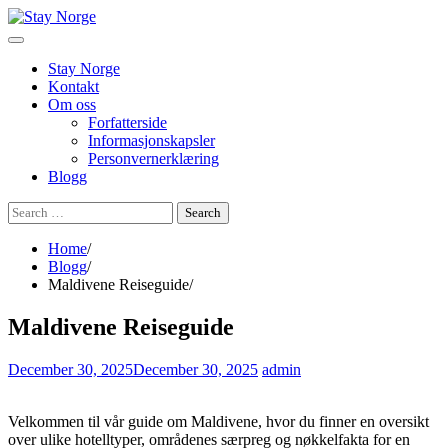
Skip
to
content
Stay Norge
Kontakt
Om oss
Forfatterside
Informasjonskapsler
Personvernerklæring
Blogg
Search
for:
Home
Blogg
Maldivene Reiseguide
Maldivene Reiseguide
December 30, 2025
December 30, 2025
admin
Velkommen til vår guide om Maldivene, hvor du finner en oversikt
over ulike hotelltyper, områdenes særpreg og nøkkelfakta for en