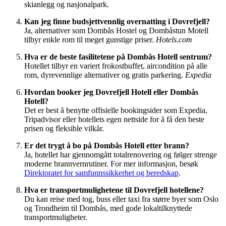
skianlegg og nasjonalpark.
Kan jeg finne budsjettvennlig overnatting i Dovrefjell?
Ja, alternativer som Dombås Hostel og Dombåstun Motell
tilbyr enkle rom til meget gunstige priser.
Hotels.com
Hva er de beste fasilitetene på Dombås Hotell sentrum?
Hotellet tilbyr en variert frokostbuffet, aircondition på alle
rom, dyrevennlige alternativer og gratis parkering.
Expedia
Hvordan booker jeg Dovrefjell Hotell eller Dombås
Hotell?
Det er best å benytte offisielle bookingsider som Expedia,
Tripadvisor eller hotellets egen nettside for å få den beste
prisen og fleksible vilkår.
Er det trygt å bo på Dombås Hotell etter brann?
Ja, hotellet har gjennomgått totalrenovering og følger strenge
moderne brannvernrutiner. For mer informasjon, besøk
Direktoratet for samfunnssikkerhet og beredskap
.
Hva er transportmulighetene til Dovrefjell hotellene?
Du kan reise med tog, buss eller taxi fra større byer som Oslo
og Trondheim til Dombås, med gode lokaltilknyttede
transportmuligheter.