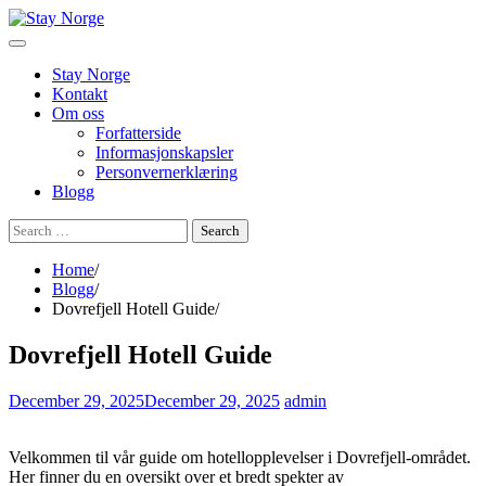
Skip
to
content
Stay Norge
Kontakt
Om oss
Forfatterside
Informasjonskapsler
Personvernerklæring
Blogg
Search
for:
Home
Blogg
Dovrefjell Hotell Guide
Dovrefjell Hotell Guide
December 29, 2025
December 29, 2025
admin
Velkommen til vår guide om hotellopplevelser i Dovrefjell-området.
Her finner du en oversikt over et bredt spekter av