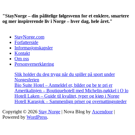
"StayNorge – din pålitelige følgesvenn for et enklere, smartere
og mer inspirerende liv i Norge – hver dag, hele året."
StayNorge.com
Forfatterside
Informasjonskapsler
Kontakt
Om oss
Personvernerklæring
Slik holder du deg trygg når du spiller på sport under
Norgesferien
Bio Suite Hotel – Anmeldel er, bilder og be te pri er
Amerikalinjen – Boutiquehotell med Michelin-nøkkel i O lo
Hotell Laken – Guide til kvalitet, typer og kjøp i Norge
Hotell Karasjok – Sammenlign priser og overnattingssteder
Copyright © 2026
Stay Norge
| Nova Blog by
Ascendoor
|
Powered by
WordPress
.