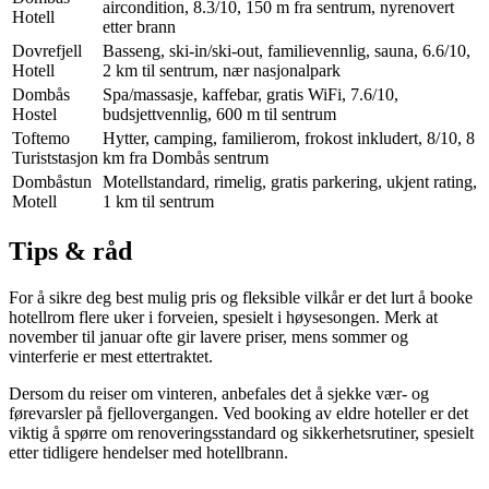
aircondition, 8.3/10, 150 m fra sentrum, nyrenovert
Hotell
etter brann
Dovrefjell
Basseng, ski-in/ski-out, familievennlig, sauna, 6.6/10,
Hotell
2 km til sentrum, nær nasjonalpark
Dombås
Spa/massasje, kaffebar, gratis WiFi, 7.6/10,
Hostel
budsjettvennlig, 600 m til sentrum
Toftemo
Hytter, camping, familierom, frokost inkludert, 8/10, 8
Turiststasjon
km fra Dombås sentrum
Dombåstun
Motellstandard, rimelig, gratis parkering, ukjent rating,
Motell
1 km til sentrum
Tips & råd
For å sikre deg best mulig pris og fleksible vilkår er det lurt å booke
hotellrom flere uker i forveien, spesielt i høysesongen. Merk at
november til januar ofte gir lavere priser, mens sommer og
vinterferie er mest ettertraktet.
Dersom du reiser om vinteren, anbefales det å sjekke vær- og
førevarsler på fjellovergangen. Ved booking av eldre hoteller er det
viktig å spørre om renoveringsstandard og sikkerhetsrutiner, spesielt
etter tidligere hendelser med hotellbrann.