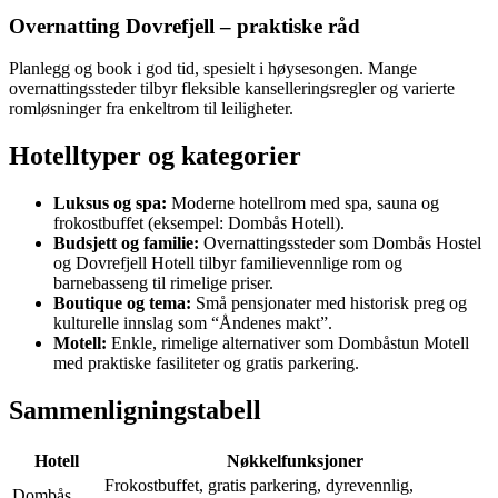
Overnatting Dovrefjell – praktiske råd
Planlegg og book i god tid, spesielt i høysesongen. Mange
overnattingssteder tilbyr fleksible kanselleringsregler og varierte
romløsninger fra enkeltrom til leiligheter.
Hotelltyper og kategorier
Luksus og spa:
Moderne hotellrom med spa, sauna og
frokostbuffet (eksempel: Dombås Hotell).
Budsjett og familie:
Overnattingssteder som Dombås Hostel
og Dovrefjell Hotell tilbyr familievennlige rom og
barnebasseng til rimelige priser.
Boutique og tema:
Små pensjonater med historisk preg og
kulturelle innslag som “Åndenes makt”.
Motell:
Enkle, rimelige alternativer som Dombåstun Motell
med praktiske fasiliteter og gratis parkering.
Sammenligningstabell
Hotell
Nøkkelfunksjoner
Frokostbuffet, gratis parkering, dyrevennlig,
Dombås