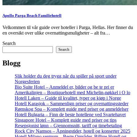
Apollo Parga Beach Familiehotell
Velkommen til vår guide over hoteller i Parga, Hellas. Her finner du
en oversikt over ulike overnattingsmuligheter – alt fra…
Search
Search
Blogg
Slik holder du deg trygg når du spiller på sport under
Norgesferien
Bio Suite Hotel – Anmeldel er, bilder og be te pri er
Amerikalinjen – Boutiquehotell med Michelin-nøkkel i O lo
Hotell Laken – Guide til kvalitet, typer og kjøp i Norge
Hotell Karasjok – Sammenlign priser og overnattingssteder
Rømskog Spa – Komplett guide med priser og anmeldelser
Hotell Bulgaria – Finn de beste hotellene ved Svartehavet
Singapore Hotel – Komplett guide med priser og tips
Resepsjonist lønn – Gjennomsnitt, tariff og timebetaling
Rock City Namsos – Åpningstider, hotell og konserter 2025
Hotell Milano sentrum – Beste Områder, Billige Hotell og