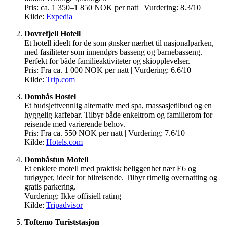
Pris: ca. 1 350–1 850 NOK per natt | Vurdering: 8.3/10
Kilde:
Expedia
Dovrefjell Hotell
Et hotell ideelt for de som ønsker nærhet til nasjonalparken,
med fasiliteter som innendørs basseng og barnebasseng.
Perfekt for både familieaktiviteter og skiopplevelser.
Pris: Fra ca. 1 000 NOK per natt | Vurdering: 6.6/10
Kilde:
Trip.com
Dombås Hostel
Et budsjettvennlig alternativ med spa, massasjetilbud og en
hyggelig kaffebar. Tilbyr både enkeltrom og familierom for
reisende med varierende behov.
Pris: Fra ca. 550 NOK per natt | Vurdering: 7.6/10
Kilde:
Hotels.com
Dombåstun Motell
Et enklere motell med praktisk beliggenhet nær E6 og
turløyper, ideelt for bilreisende. Tilbyr rimelig overnatting og
gratis parkering.
Vurdering: Ikke offisiell rating
Kilde:
Tripadvisor
Toftemo Turiststasjon