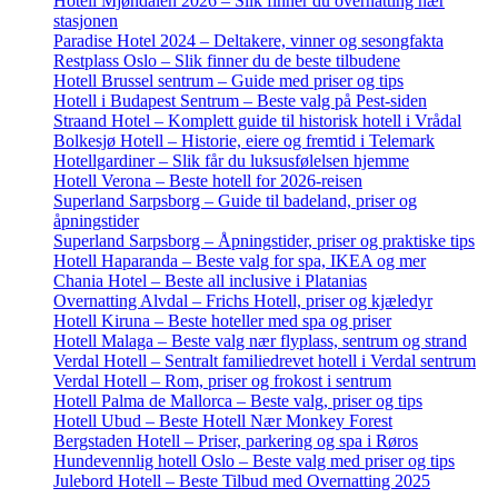
Hotell Mjøndalen 2026 – Slik finner du overnatting nær
stasjonen
Paradise Hotel 2024 – Deltakere, vinner og sesongfakta
Restplass Oslo – Slik finner du de beste tilbudene
Hotell Brussel sentrum – Guide med priser og tips
Hotell i Budapest Sentrum – Beste valg på Pest-siden
Straand Hotel – Komplett guide til historisk hotell i Vrådal
Bolkesjø Hotell – Historie, eiere og fremtid i Telemark
Hotellgardiner – Slik får du luksusfølelsen hjemme
Hotell Verona – Beste hotell for 2026-reisen
Superland Sarpsborg – Guide til badeland, priser og
åpningstider
Superland Sarpsborg – Åpningstider, priser og praktiske tips
Hotell Haparanda – Beste valg for spa, IKEA og mer
Chania Hotel – Beste all inclusive i Platanias
Overnatting Alvdal – Frichs Hotell, priser og kjæledyr
Hotell Kiruna – Beste hoteller med spa og priser
Hotell Malaga – Beste valg nær flyplass, sentrum og strand
Verdal Hotell – Sentralt familiedrevet hotell i Verdal sentrum
Verdal Hotell – Rom, priser og frokost i sentrum
Hotell Palma de Mallorca – Beste valg, priser og tips
Hotell Ubud – Beste Hotell Nær Monkey Forest
Bergstaden Hotell – Priser, parkering og spa i Røros
Hundevennlig hotell Oslo – Beste valg med priser og tips
Julebord Hotell – Beste Tilbud med Overnatting 2025