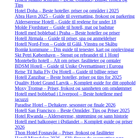
Tips
Hotel Doha – Beste hoteller, priser og områder i 2025
Abra Havn 2025 – Guide til overnatting, frokost og parkering
Aldersgrense Hotell – Guide til reglene for under 18
Molde Fjordstuer – Guide til hotell, mat og badstue
Hotell med boblebad i Praha – Beste hoteller og priser
Hotell Jūrmala – Guide til priser, spa og anmeldelser
Hotell Nord-Fron – Guide til Gålå, Vinstra og Skåbu
Bomlø kommune – Din guide til tenester, kart og opplevingar
Skt Petri København – Stengt og rebrandet til 1 Hotel
Montebello hotell – Alt om priser, fasiliteter og omtaler
BDSM Hotell – Guide til Unike Overnattinger i Europa
Reise Til Italia Fly Og Hotell – Guide til billige reiser
Hotell Zanzibar – Beste hoteller, priser og tips for 2025
Quality Hotel Grand Larvik – Komplett guide for ditt opphold
Moxy Tromsø – Priser, frokost og sannheten om omdømmet
Hotell med boblebad i Liverpool – Beste hotellene med
jacuzzi
Paradise Hotel – Deltakere, sesonger og finale 2026
Hotell San Francisco – Beste Områder, Tips og Priser 2025
Hotel Rwanda – Aldersgrense, strømming og sann historie
Hotell med balkonger i Østlandet – Komplett guide og priser
2026
Thon Hotel Fosnavåg – Priser, frokost og fasiliteter