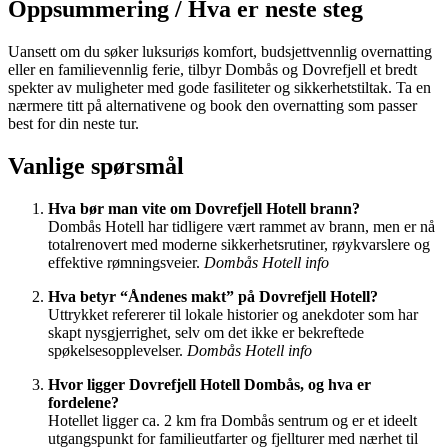
Oppsummering / Hva er neste steg
Uansett om du søker luksuriøs komfort, budsjettvennlig overnatting
eller en familievennlig ferie, tilbyr Dombås og Dovrefjell et bredt
spekter av muligheter med gode fasiliteter og sikkerhetstiltak. Ta en
nærmere titt på alternativene og book den overnatting som passer
best for din neste tur.
Vanlige spørsmål
Hva bør man vite om Dovrefjell Hotell brann?
Dombås Hotell har tidligere vært rammet av brann, men er nå
totalrenovert med moderne sikkerhetsrutiner, røykvarslere og
effektive rømningsveier.
Dombås Hotell info
Hva betyr “Åndenes makt” på Dovrefjell Hotell?
Uttrykket refererer til lokale historier og anekdoter som har
skapt nysgjerrighet, selv om det ikke er bekreftede
spøkelsesopplevelser.
Dombås Hotell info
Hvor ligger Dovrefjell Hotell Dombås, og hva er
fordelene?
Hotellet ligger ca. 2 km fra Dombås sentrum og er et ideelt
utgangspunkt for familieutfarter og fjellturer med nærhet til