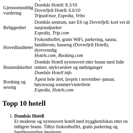
Dombås Hotell: 8.3/10
Gjennomsnittlig
Dovrefjell Hotell: 6.6/10
vurdering
Tripadvisor, Expedia, Vrbo
Dombås sentrum, nær E6 og Dovrefjell; kort vei til
Beliggenhet
nasjonalparker
Expedia, Trip.com
Frokostbuffet, gratis WiFi, parkering, sauna,
familierom, basseng (Dovrefjell Hotell),
Hovedfasiliteter
dyrevennlig
Hotels.com, Booking.com
Dombås Hotell nyrenovert etter brann med fulle
Brannsikkerhet
rutiner, røykvarslere og nødutganger
Dombås Hotell info
Åpent hele året, lavpris i november–januar,
Booking og
høysesong sommer/vinterferie
sesong
Expedia, Hotels.com
Topp 10 hotell
Dombås Hotell
Et moderne og nyrenovert hotell med trygghetsfokus etter en
tidligere brann. Tilbyr frokostbuffet, gratis parkering og
familievennlige løsninger.