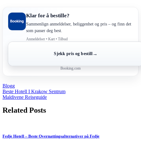
Klar for å bestille?
Sammenlign anmeldelser, beliggenhet og pris – og finn det
som passer deg best.
Anmeldelser • Kart • Tilbud
→
Sjekk pris og bestill
Booking.com
Blogg
Post
Beste Hotell I Krakow Sentrum
Maldivene Reiseguide
navigation
Related Posts
Fedje Hotell – Beste Overnattingsalternativer på Fedje