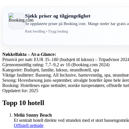
Sjekk priser og tilgjengelighet
Se oppdaterte priser på Booking.com. Mange steder har gratis av
Rask bestilling • Trygg betaling
Nøkkelfakta – At-a-Glance:
Prisnivå per natt: EUR 35–180 (budsjett til luksus) – Tripadvisor 202
Gjennomsnittlig rating: 7,7–9,2 av 10 (Booking.com 2024)
Kategorier: Budsjett, familie, luksus, strandhotell, spa
Viktige fasiliteter: Basseng, All Inclusive, barnevennlig, spa, strandnæ
Sesong: Hovedsesong juni–september, utvalgte hoteller åpne hele året
Booking: Hotellenes egne nettsider, norske turoperatører, offisielle turi
Oppdatert for: 2025
Topp 10 hotell
Meliá Sunny Beach
Et sentralt hotell direkte ved stranden med et stort bassengområ
Offisiell nettside