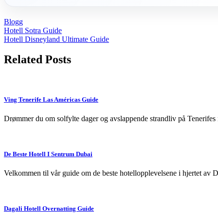
Blogg
Post
Hotell Sotra Guide
Hotell Disneyland Ultimate Guide
navigation
Related Posts
Ving Tenerife Las Américas Guide
Drømmer du om solfylte dager og avslappende strandliv på Tenerifes
De Beste Hotell I Sentrum Dubai
Velkommen til vår guide om de beste hotellopplevelsene i hjertet av D
Dagali Hotell Overnatting Guide