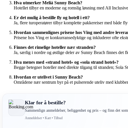
Hva utmerker Meliá Sunny Beach?
Hotellet tilbyr en moderne og romslig løsning med All Inclusive
Er det mulig å bestille fly og hotell i ett?
Ja, flere turoperatører tilbyr komplette pakkereiser med både fly
Hvordan sammenlignes prisene hos Ving med andre lever
Prisene hos Ving er konkurransedyktige og inkluderer ofte ekstr
Finnes det rimelige hoteller nær stranden?
Ja, særlig i nordre og østlige deler av Sunny Beach finnes det fl
Hva menes med «strand hotel» og «sola strand hotel»?
Begge betegner hoteller med direkte tilgang til stranden; Sola 
Hvordan er utelivet i Sunny Beach?
Områdene nær sentrum byr på et pulserende uteliv med klubber o
Klar for å bestille?
Sammenlign anmeldelser, beliggenhet og pris – og finn det som 
Anmeldelser • Kart • Tilbud