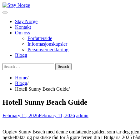
Skip
to
content
Stay Norge
Kontakt
Om oss
Forfatterside
Informasjonskapsler
Personvernerklæring
Blogg
Search
for:
Home
Blogg
Hotell Sunny Beach Guide
Hotell Sunny Beach Guide
February 11, 2026
February 11, 2026
admin
Opplev Sunny Beach med denne omfattende guiden som tar deg gjennom et 
nøkkelfakta og praktiske råd for å gjøre ferien din i Bulgaria 2025 b