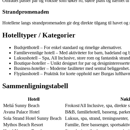
Området passer par og voksne som søker ro, større plass og nærhet til 
Strandpromenaden
Hotellene langs strandpromenaden gir deg direkte tilgang til havet og
Hotelltyper / Kategorier
Budsjetthotell – For enkel standard og rimelige alternativer.
Familievennlige hotell – Med aktiviteter for barn, badeland og 
Luksushotell – Spa, All Inclusive, store rom og fantastisk strand
Boutique-hoteller – Unikt designet for par og designinteresserte
Business-hoteller – Moderne fasiliteter med sentral beliggenhet.
Flyplasshotell – Praktisk for korte opphold nær Burgas lufthavn
Sammenligningstabell
Hotell
Nøkk
Meliá Sunny Beach
Frokost/All Inclusive, spa, direkte 
Avana Palace Hotel
B&B, familiehotell, basseng, parkeri
Sola Strand Hotel Sunny Beach
Luksus, spa, strand, treningssenter, 
Mythos Beach Resort
Familie, flere bassenger, sportsaktivi