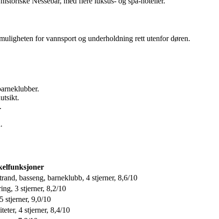
historiske Nessebar, med flere luksus- og spa-hoteller.
 muligheten for vannsport og underholdning rett utenfor døren.
barneklubber.
utsikt.
.
.
elfunksjoner
strand, basseng, barneklubb, 4 stjerner, 8,6/10
ng, 3 stjerner, 8,2/10
5 stjerner, 9,0/10
teter, 4 stjerner, 8,4/10