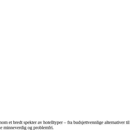
bredt spekter av hotelltyper – fra budsjettvennlige alternativer til lu
åde minneverdig og problemfri.