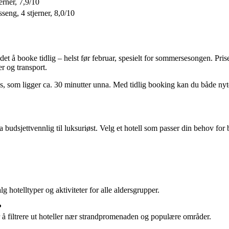
jerner, 7,9/10
sseng, 4 stjerner, 8,0/10
 det å booke tidlig – helst før februar, spesielt for sommersesongen. Pr
r og transport.
lass, som ligger ca. 30 minutter unna. Med tidlig booking kan du både n
budsjettvennlig til luksuriøst. Velg et hotell som passer din behov for b
lg hotelltyper og aktiviteter for alle aldersgrupper.
?
or å filtrere ut hoteller nær strandpromenaden og populære områder.