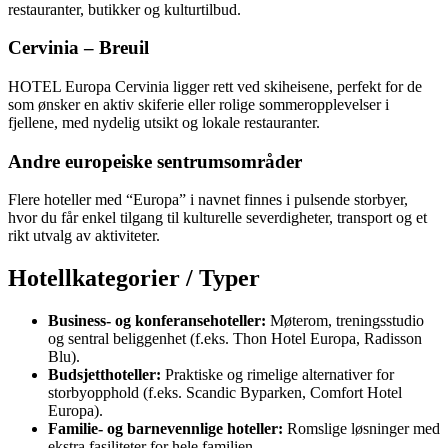
restauranter, butikker og kulturtilbud.
Cervinia – Breuil
HOTEL Europa Cervinia ligger rett ved skiheisene, perfekt for de
som ønsker en aktiv skiferie eller rolige sommeropplevelser i
fjellene, med nydelig utsikt og lokale restauranter.
Andre europeiske sentrumsområder
Flere hoteller med “Europa” i navnet finnes i pulsende storbyer,
hvor du får enkel tilgang til kulturelle severdigheter, transport og et
rikt utvalg av aktiviteter.
Hotellkategorier / Typer
Business- og konferansehoteller:
Møterom, treningsstudio
og sentral beliggenhet (f.eks. Thon Hotel Europa, Radisson
Blu).
Budsjetthoteller:
Praktiske og rimelige alternativer for
storbyopphold (f.eks. Scandic Byparken, Comfort Hotel
Europa).
Familie- og barnevennlige hoteller:
Romslige løsninger med
ekstra fasiliteter for hele familien.