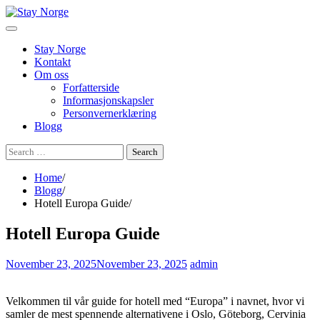
Skip
to
content
Stay Norge
Kontakt
Om oss
Forfatterside
Informasjonskapsler
Personvernerklæring
Blogg
Search
for:
Home
Blogg
Hotell Europa Guide
Hotell Europa Guide
November 23, 2025
November 23, 2025
admin
Velkommen til vår guide for hotell med “Europa” i navnet, hvor vi
samler de mest spennende alternativene i Oslo, Göteborg, Cervinia