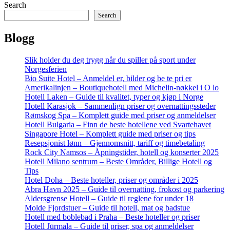
Search
Search
Blogg
Slik holder du deg trygg når du spiller på sport under
Norgesferien
Bio Suite Hotel – Anmeldel er, bilder og be te pri er
Amerikalinjen – Boutiquehotell med Michelin-nøkkel i O lo
Hotell Laken – Guide til kvalitet, typer og kjøp i Norge
Hotell Karasjok – Sammenlign priser og overnattingssteder
Rømskog Spa – Komplett guide med priser og anmeldelser
Hotell Bulgaria – Finn de beste hotellene ved Svartehavet
Singapore Hotel – Komplett guide med priser og tips
Resepsjonist lønn – Gjennomsnitt, tariff og timebetaling
Rock City Namsos – Åpningstider, hotell og konserter 2025
Hotell Milano sentrum – Beste Områder, Billige Hotell og
Tips
Hotel Doha – Beste hoteller, priser og områder i 2025
Abra Havn 2025 – Guide til overnatting, frokost og parkering
Aldersgrense Hotell – Guide til reglene for under 18
Molde Fjordstuer – Guide til hotell, mat og badstue
Hotell med boblebad i Praha – Beste hoteller og priser
Hotell Jūrmala – Guide til priser, spa og anmeldelser