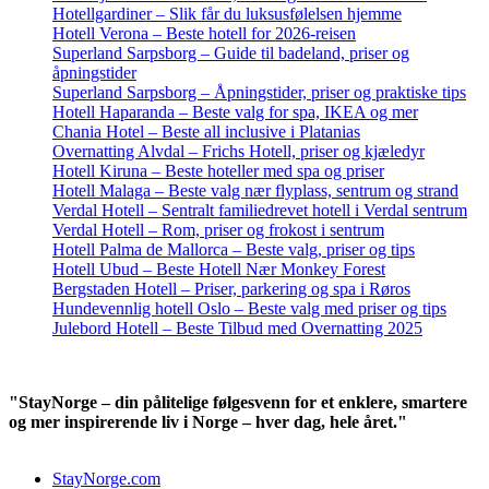
Hotellgardiner – Slik får du luksusfølelsen hjemme
Hotell Verona – Beste hotell for 2026-reisen
Superland Sarpsborg – Guide til badeland, priser og
åpningstider
Superland Sarpsborg – Åpningstider, priser og praktiske tips
Hotell Haparanda – Beste valg for spa, IKEA og mer
Chania Hotel – Beste all inclusive i Platanias
Overnatting Alvdal – Frichs Hotell, priser og kjæledyr
Hotell Kiruna – Beste hoteller med spa og priser
Hotell Malaga – Beste valg nær flyplass, sentrum og strand
Verdal Hotell – Sentralt familiedrevet hotell i Verdal sentrum
Verdal Hotell – Rom, priser og frokost i sentrum
Hotell Palma de Mallorca – Beste valg, priser og tips
Hotell Ubud – Beste Hotell Nær Monkey Forest
Bergstaden Hotell – Priser, parkering og spa i Røros
Hundevennlig hotell Oslo – Beste valg med priser og tips
Julebord Hotell – Beste Tilbud med Overnatting 2025
"StayNorge – din pålitelige følgesvenn for et enklere, smartere
og mer inspirerende liv i Norge – hver dag, hele året."
StayNorge.com