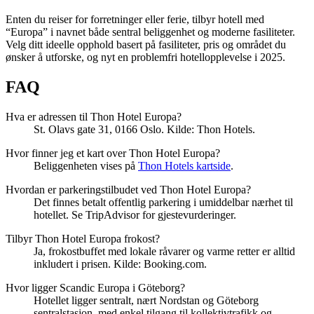
Enten du reiser for forretninger eller ferie, tilbyr hotell med
“Europa” i navnet både sentral beliggenhet og moderne fasiliteter.
Velg ditt ideelle opphold basert på fasiliteter, pris og området du
ønsker å utforske, og nyt en problemfri hotellopplevelse i 2025.
FAQ
Hva er adressen til Thon Hotel Europa?
St. Olavs gate 31, 0166 Oslo. Kilde: Thon Hotels.
Hvor finner jeg et kart over Thon Hotel Europa?
Beliggenheten vises på
Thon Hotels kartside
.
Hvordan er parkeringstilbudet ved Thon Hotel Europa?
Det finnes betalt offentlig parkering i umiddelbar nærhet til
hotellet. Se TripAdvisor for gjestevurderinger.
Tilbyr Thon Hotel Europa frokost?
Ja, frokostbuffet med lokale råvarer og varme retter er alltid
inkludert i prisen. Kilde: Booking.com.
Hvor ligger Scandic Europa i Göteborg?
Hotellet ligger sentralt, nært Nordstan og Göteborg
sentralstasjon, med enkel tilgang til kollektivtrafikk og