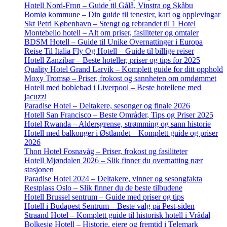
Hotell Nord-Fron – Guide til Gålå, Vinstra og Skåbu
Bomlø kommune – Din guide til tenester, kart og opplevingar
Skt Petri København – Stengt og rebrandet til 1 Hotel
Montebello hotell – Alt om priser, fasiliteter og omtaler
BDSM Hotell – Guide til Unike Overnattinger i Europa
Reise Til Italia Fly Og Hotell – Guide til billige reiser
Hotell Zanzibar – Beste hoteller, priser og tips for 2025
Quality Hotel Grand Larvik – Komplett guide for ditt opphold
Moxy Tromsø – Priser, frokost og sannheten om omdømmet
Hotell med boblebad i Liverpool – Beste hotellene med
jacuzzi
Paradise Hotel – Deltakere, sesonger og finale 2026
Hotell San Francisco – Beste Områder, Tips og Priser 2025
Hotel Rwanda – Aldersgrense, strømming og sann historie
Hotell med balkonger i Østlandet – Komplett guide og priser
2026
Thon Hotel Fosnavåg – Priser, frokost og fasiliteter
Hotell Mjøndalen 2026 – Slik finner du overnatting nær
stasjonen
Paradise Hotel 2024 – Deltakere, vinner og sesongfakta
Restplass Oslo – Slik finner du de beste tilbudene
Hotell Brussel sentrum – Guide med priser og tips
Hotell i Budapest Sentrum – Beste valg på Pest-siden
Straand Hotel – Komplett guide til historisk hotell i Vrådal
Bolkesjø Hotell – Historie, eiere og fremtid i Telemark