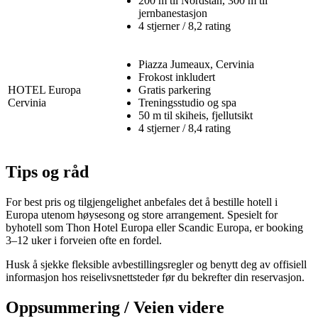
200 m til Nordstan, 300 m til
jernbanestasjon
4 stjerner / 8,2 rating
Piazza Jumeaux, Cervinia
Frokost inkludert
HOTEL Europa
Gratis parkering
Cervinia
Treningsstudio og spa
50 m til skiheis, fjellutsikt
4 stjerner / 8,4 rating
Tips og råd
For best pris og tilgjengelighet anbefales det å bestille hotell i
Europa utenom høysesong og store arrangement. Spesielt for
byhotell som Thon Hotel Europa eller Scandic Europa, er booking
3–12 uker i forveien ofte en fordel.
Husk å sjekke fleksible avbestillingsregler og benytt deg av offisiell
informasjon hos reiselivsnettsteder før du bekrefter din reservasjon.
Oppsummering / Veien videre