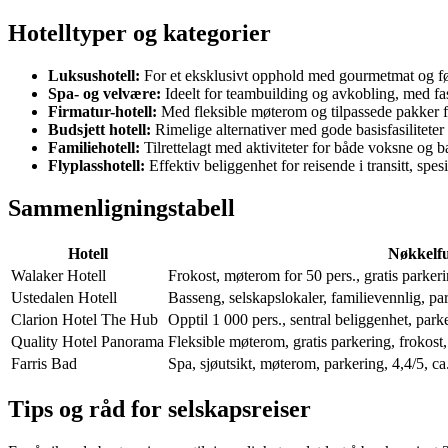
Hotelltyper og kategorier
Luksushotell:
For et eksklusivt opphold med gourmetmat og før
Spa- og velvære:
Ideelt for teambuilding og avkobling, med fasi
Firmatur-hotell:
Med fleksible møterom og tilpassede pakker f
Budsjett hotell:
Rimelige alternativer med gode basisfasiliteter
Familiehotell:
Tilrettelagt med aktiviteter for både voksne og b
Flyplasshotell:
Effektiv beliggenhet for reisende i transitt, spe
Sammenligningstabell
Hotell
Nøkkelf
Walaker Hotell
Frokost, møterom for 50 pers., gratis parkeri
Ustedalen Hotell
Basseng, selskapslokaler, familievennlig, par
Clarion Hotel The Hub
Opptil 1 000 pers., sentral beliggenhet, parke
Quality Hotel Panorama
Fleksible møterom, gratis parkering, frokost
Farris Bad
Spa, sjøutsikt, møterom, parkering, 4,4/5, ca
Tips og råd for selskapsreiser