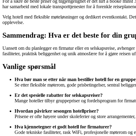
For å sikre de beste priser og tilgjengelighet er det lurt å booke mins
har samarbeid med lokale transporttjenester for å forenkle reiseplanen
Velg hotell med fleksible møteløsninger og dedikert eventkontakt. Det 
opplevelse.
Sammendrag: Hva er det beste for din gr
Uansett om du planlegger en firmatur eller en selskapsreise, avhenger
fasiliteter, praktisk beliggenhet og unik atmosfære for å gjøre reisen 
Vanlige spørsmål
Hva bør man se etter når man bestiller hotell for en gruppe
Se etter fleksible møterom, gode prisbetingelser, sentral beligge
Er det spesielle rabatter for selskapsreiser?
Mange hoteller tilbyr gruppepriser og fordelsprogram for firmatu
Hvordan påvirker sesongen hotellpriser?
Prisene er ofte høyere under skoleferier og store arrangementer
Hva kjennetegner et godt hotell for firmaturer?
Gode tekniske fasiliteter, rask WiFi, profesjonelle møterom og 