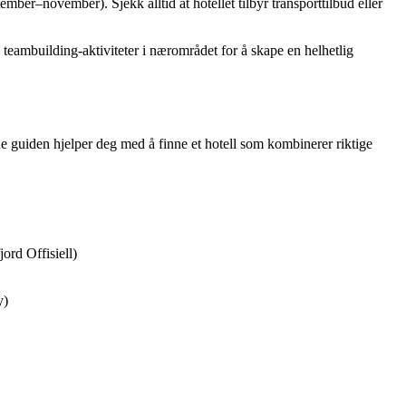
mber–november). Sjekk alltid at hotellet tilbyr transporttilbud eller
 teambuilding-aktiviteter i nærområdet for å skape en helhetlig
ne guiden hjelper deg med å finne et hotell som kombinerer riktige
ord Offisiell)
y)