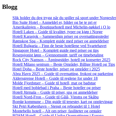
Blogg
Slik holder du deg trygg når du spiller på sport under Norgesfe
Bio Suite Hotel – Anmeldel er, bilder og be te pri er
Amerikalinjen – Boutiquehotell med Michelin-nøkkel i O lo
Hotell Laken – Guide til kvalitet, typer og kjøp i Norge
Hotell Karasjok – Sammenlign priser og overnattingssteder
Rømskog Spa – Komplett guide med priser og anmeldelser
Hotell Bulgaria – Finn de beste hotellene ved Svartehavet
Singapore Hotel – Komplett guide med priser og tips
Resepsjonist lønn – Gjennomsnitt, tariff og timebetaling
Rock City Namsos – Åpningstider, hotell og konserter 2025
Hotell Milano sentrum – Beste Områder, Billige Hotell og Tips
Hotel Doha – Beste hoteller, priser og områder i 2025
Abra Havn 2025 – Guide til overnatting, frokost og parkering
Aldersgrense Hotell – Guide til reglene for under 18
Molde Fjordstuer – Guide til hotell, mat og badstue
Hotell med boblebad i Praha – Beste hoteller og priser
Hotell Jūrmala – Guide til priser, spa og anmeldelser
Hotell Nord-Fron – Guide til Gålå, Vinstra og Skåbu
Bomlø kommune – Din guide til tenester, kart og opplevingar
Skt Petri København – Stengt og rebrandet til 1 Hotel
Montebello hotell – Alt om priser, fasiliteter og omtaler
BDSM Hotell – Guide til Unike Overnattinger i Europa