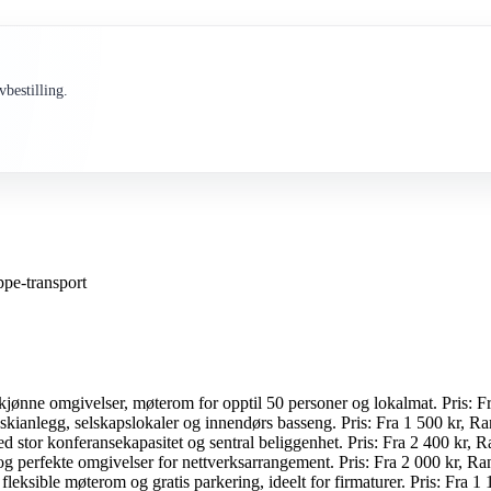
bestilling.
ppe-transport
kjønne omgivelser, møterom for opptil 50 personer og lokalmat. Pris: F
skianlegg, selskapslokaler og innendørs basseng. Pris: Fra 1 500 kr, Ra
 stor konferansekapasitet og sentral beliggenhet. Pris: Fra 2 400 kr, R
og perfekte omgivelser for nettverksarrangement. Pris: Fra 2 000 kr, Ra
eksible møterom og gratis parkering, ideelt for firmaturer. Pris: Fra 1