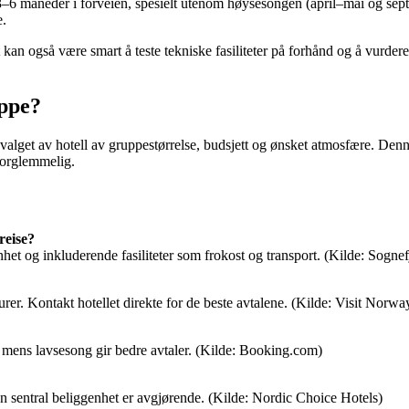
t 3–6 måneder i forveien, spesielt utenom høysesongen (april–mai og septe
e.
kan også være smart å teste tekniske fasiliteter på forhånd og å vurdere
uppe?
 valget av hotell av gruppestørrelse, budsjett og ønsket atmosfære. Den
uforglemmelig.
reise?
nhet og inkluderende fasiliteter som frokost og transport. (Kilde: Sognefj
rer. Kontakt hotellet direkte for de beste avtalene. (Kilde: Visit Norwa
, mens lavsesong gir bedre avtaler. (Kilde: Booking.com)
en sentral beliggenhet er avgjørende. (Kilde: Nordic Choice Hotels)