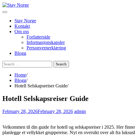
Skip
to
content
Stay Norge
Kontakt
Om oss
Forfatterside
Informasjonskapsler
Personvernerklæring
Blogg
Search
for:
Home
Blogg
Hotell Selskapsreiser Guide
Hotell Selskapsreiser Guide
February 28, 2026
February 28, 2026
admin
Velkommen til din guide for hotell og selskapsreiser i 2025. Her finne
planlegge et vellykket gruppereise. Nyt en oversikt over alt fra luksusho