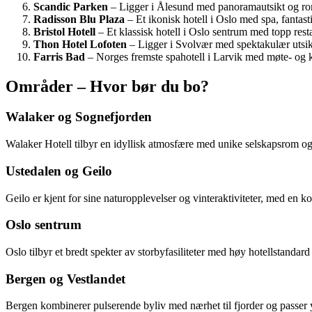
Scandic Parken
– Ligger i Ålesund med panoramautsikt og romsl
Radisson Blu Plaza
– Et ikonisk hotell i Oslo med spa, fantasti
Bristol Hotell
– Et klassisk hotell i Oslo sentrum med topp rest
Thon Hotel Lofoten
– Ligger i Svolvær med spektakulær utsikt,
Farris Bad
– Norges fremste spahotell i Larvik med møte- og k
Områder – Hvor bør du bo?
Walaker og Sognefjorden
Walaker Hotell tilbyr en idyllisk atmosfære med unike selskapsrom og n
Ustedalen og Geilo
Geilo er kjent for sine naturopplevelser og vinteraktiviteter, med en kom
Oslo sentrum
Oslo tilbyr et bredt spekter av storbyfasiliteter med høy hotellstandard 
Bergen og Vestlandet
Bergen kombinerer pulserende byliv med nærhet til fjorder og passer yp