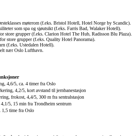
steklasses møterom (f.eks. Bristol Hotell, Hotel Norge by Scandic).
liteter som spa og sjøutsikt (f.eks. Farris Bad, Walaker Hotell).
or store grupper (f.eks. Clarion Hotel The Hub, Radisson Blu Plaza).
 for store grupper (f.eks. Quality Hotel Panorama).
arn (f.eks. Ustedalen Hotell).
sielt nær Oslo Lufthavn.
unksjoner
ng, 4,6/5, ca. 4 timer fra Oslo
kering, 4,2/5, kort avstand til jernbanestasjon
ring, frokost, 4,4/5, 300 m fra sentralstasjon
, 4,1/5, 15 min fra Trondheim sentrum
. 1,5 time fra Oslo