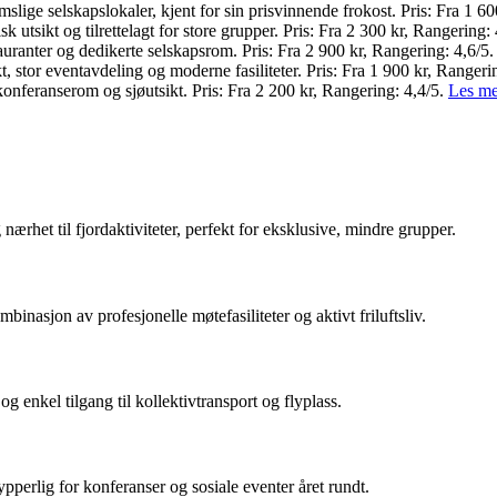
ige selskapslokaler, kjent for sin prisvinnende frokost. Pris: Fra 1 60
sk utsikt og tilrettelagt for store grupper. Pris: Fra 2 300 kr, Rangering:
auranter og dedikerte selskapsrom. Pris: Fra 2 900 kr, Rangering: 4,6/5
 stor eventavdeling og moderne fasiliteter. Pris: Fra 1 900 kr, Rangeri
onferanserom og sjøutsikt. Pris: Fra 2 200 kr, Rangering: 4,4/5.
Les me
ærhet til fjordaktiviteter, perfekt for eksklusive, mindre grupper.
binasjon av profesjonelle møtefasiliteter og aktivt friluftsliv.
og enkel tilgang til kollektivtransport og flyplass.
perlig for konferanser og sosiale eventer året rundt.