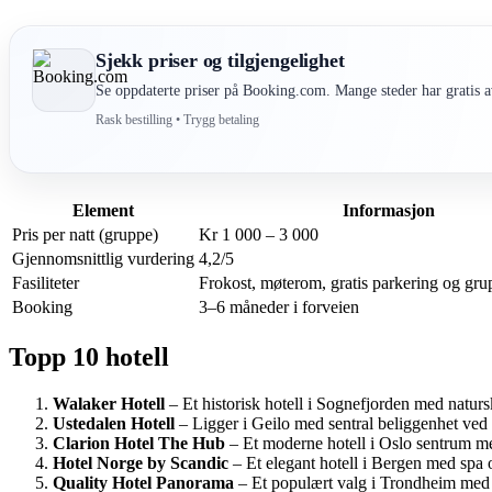
Sjekk priser og tilgjengelighet
Se oppdaterte priser på Booking.com. Mange steder har gratis av
Rask bestilling • Trygg betaling
Element
Informasjon
Pris per natt (gruppe)
Kr 1 000 – 3 000
Gjennomsnittlig vurdering
4,2/5
Fasiliteter
Frokost, møterom, gratis parkering og gru
Booking
3–6 måneder i forveien
Topp 10 hotell
Walaker Hotell
– Et historisk hotell i Sognefjorden med naturs
Ustedalen Hotell
– Ligger i Geilo med sentral beliggenhet ved 
Clarion Hotel The Hub
– Et moderne hotell i Oslo sentrum med
Hotel Norge by Scandic
– Et elegant hotell i Bergen med spa 
Quality Hotel Panorama
– Et populært valg i Trondheim med fl